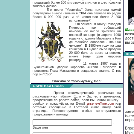
продавший более 100 миллионов синглов и шестидесяти
золотых дисков.
Его песня "Yesterday" была признана самой
популярной в мире (только в США она звучала по радио
более 6 000 000 раз, и её исполняли более 2 200
исполнителей).
Он занесен в Книгу Рекордов
Гиннесса, как собравший
Мак
наибольшее число зрителей на
пож
платный концерт (в апреле 1990
дост
года на стадионе Маракана в Рио
де Жанейро собралось 184 000
вы з
человек). В 1993-ем году на два
концерта в Сиднее было продано
20 000 билетов всего за восемь
КНИ
минут (еще один мировой
рекорд)
11 марта 1997 года в
Букингемском дворце королева Англии Елизавета II
произвела Пола Маккартни в рыцарское звание. С тех
пор он "Сэр".
Спасибо за твою музыку, Пол!
ОБРАТНАЯ СВЯЗЬ
Проект некоммерческий, рассчитан на
русскоязычную публику. Если у Вас есть замечания,
предложения по работе сайта, если Вы нашли ошибку -
сообщите, пожалуйста, на E-mail:
arsenev@me.com
или
оставьте сообщение в Гостевой книге внизу этой
страницы. Приветствуются любые конструктивные
заме
предложения и помощь.
Бит
перв
:
P.S
Ваше имя
Впос
Мун!