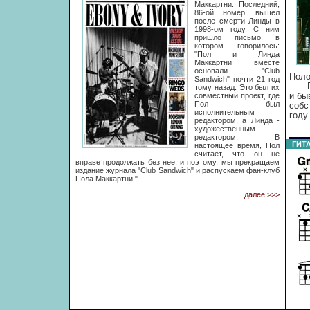
Маккартни. Последний,
86-ой номер, вышел
после смерти Линды в
1998-ом году. С ним
пришло письмо, в
котором говорилось:
"Пол и Линда
Маккартни вместе
основали "Club
Поло
Sandwich" почти 21 год
Посл
тому назад. Это был их
совместный проект, где
и бы
Пол был
собс
исполнительным
году
редактором, а Линда -
художественным
редактором. В
ГИТА
настоящее время, Пол
считает, что он не
вправе продолжать без нее, и поэтому, мы прекращаем
издание журнала "Club Sandwich" и распускаем фан-клуб
Пола Маккартни."
далее >>>