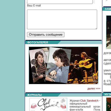
:
Ваш Е-mail
ЗАМ
ФОТОГАЛЕРЕЯ
дого
8 а
авто
сдел
Поз
увел
тепе
Выйд
а ст
Road
далее >>>
МУЗ
ЖУРНАЛЫ
Журнал
Club Sandwich
-
официальный
ежеквартальный орган
фан-клуба Пола