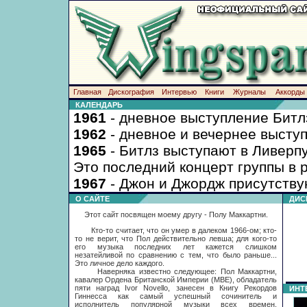
Главная
Дискография
Интервью
Книги
Журналы
Аккорды
КАЛЕНДАРЬ
О САЙТЕ
ДИСК
Этот сайт посвящен моему другу - Полу Маккартни.
Кто-то считает, что он умер в далеком 1966-ом; кто-
то не верит, что Пол действительно левша; для кого-то
его музыка последних лет кажется слишком
незатейливой по сравнению с тем, что было раньше...
Это личное дело каждого.
Наверняка известно следующее: Пол Маккартни,
кавалер Ордена Британской Империи (MBE), обладатель
пяти наград Ivor Novello, занесен в Книгу Рекордов
ИНТ
Гиннесса как самый успешный сочинитель и
исполнитель популярной музыки всех времен,