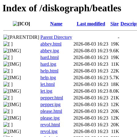
Index of /diskograph/beatles
Name
Last modified
Size
Descrip
Parent Directory
-
abbey.html
2026-08-03 16:23
19K
abbey.jpg
2026-08-03 16:23
9.6K
hard.html
2026-08-03 16:23
19K
hard.jpg
2026-08-03 16:23
11K
help.html
2026-08-03 16:23
22K
help.jpg
2026-08-03 16:23
5.7K
let.html
2026-08-03 16:23
18K
let.jpg
2026-08-03 16:23
8.0K
pepper.html
2026-08-03 16:23
21K
pepper.jpg
2026-08-03 16:23
12K
please.html
2026-08-03 16:23
20K
please.jpg
2026-08-03 16:23
12K
revol.html
2026-08-03 16:23
20K
revol.jpg
2026-08-03 16:23
11K