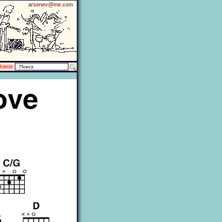
arsenev@me.com
Новое