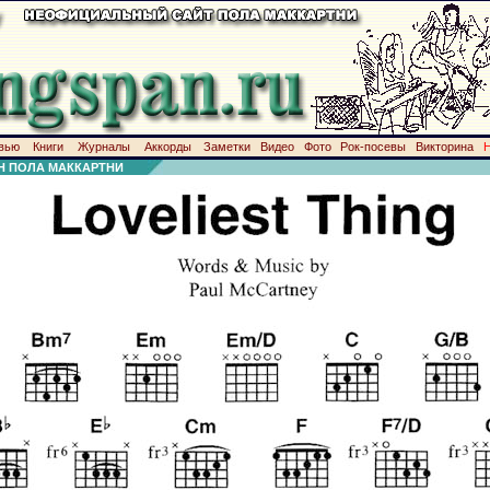
вью
Книги
Журналы
Аккорды
Заметки
Видео
Фото
Рок-посевы
Викторина
Н ПОЛА МАККАРТНИ