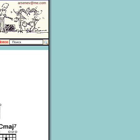
arsenev@me.com
Новое