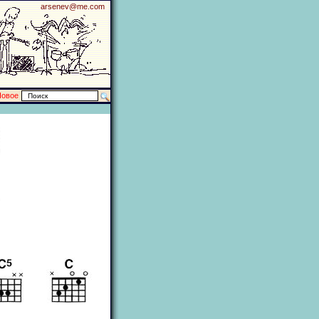
arsenev@me.com
Новое