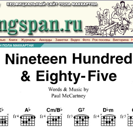
вью
Книги
Журналы
Аккорды
Заметки
Видео
Фото
Рок-посевы
Викторина
Н ПОЛА МАККАРТНИ