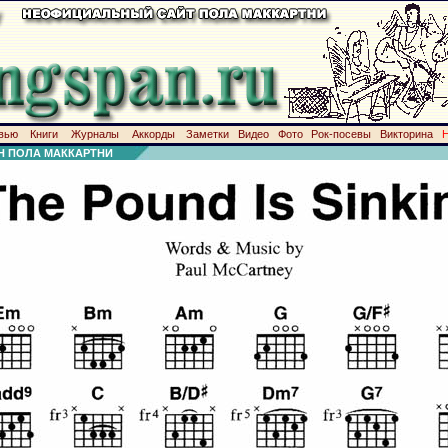
вью
Книги
Журналы
Аккорды
Заметки
Видео
Фото
Рок-посевы
Викторина
Н ПОЛА МАККАРТНИ