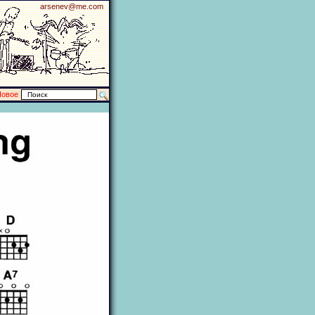
arsenev@me.com
Новое