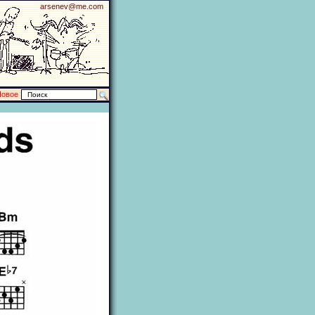
arsenev@me.com
Новое