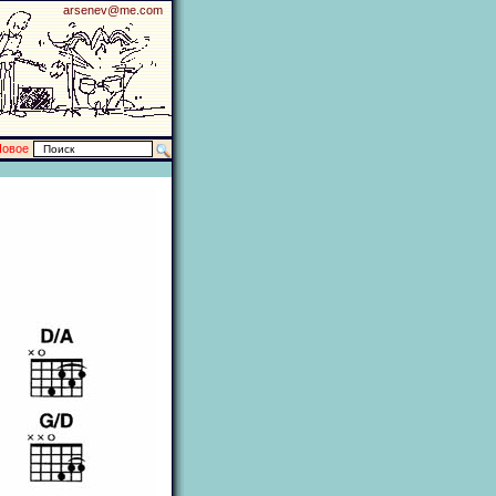
arsenev@me.com
Новое