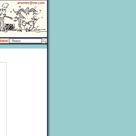
arsenev@me.com
Новое