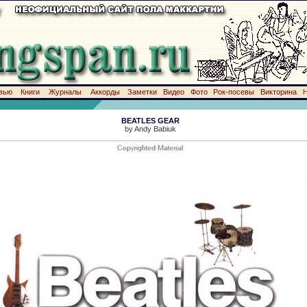
вью
Книги
Журналы
Аккорды
Заметки
Видео
Фото
Рок-посевы
Викторина
BEATLES GEAR
by Andy Babiuk