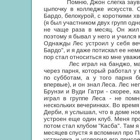
Помню, Джон слегка зауважал 
цыпочку в колледже искусств. 
Бардо, белокурой, с короткими х
(я был участником двух групп од
не чаще раза в месяц. Он жил 
поэтому я бывал у него и учился 
Однажды Лес устроил у себя веч
Бардо", и я даже потискал ее немн
пор стал относиться ко мне уваж
Лес играл на банджо, мандол
через парня, который работал у
по субботам, а у того парня б
впервые), и он знал Леса. Лес н
Брунзи и Вуди Гатри - скорее, ка
играл в группе Леса - не пом
нескольких вечеринках. Во время 
Дерби, я услышал, что в доме но
устроен еще один клуб. Меня про
потом стал клубом "Касба". Там 
месяцев спустя я вспомнил про Пи
установка, и уговорил его присо