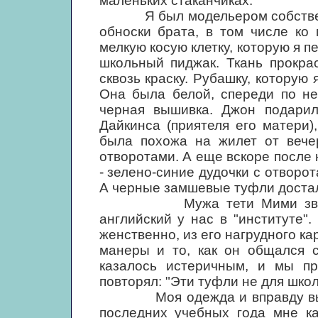
маленьких стаканчиках.
Я был модельером собственн
обноски брата, в том числе ко
мелкую косую клетку, которую я п
школьный пиджак. Ткань прокра
сквозь краску. Рубашку, которую 
Она была белой, спереди по не
черная вышивка. Джон подарил
Дайкинса (приятеля его матери)
была похожа на жилет от вечер
отворотами. А еще вскоре после
- зелено-синие дудочки с отворот
А черные замшевые туфли достал
Мужа тети Мими звали Дж
английский у нас в "институте
женственно, из его нагрудного ка
манеры и то, как он общался с
казалось истеричным, и мы пр
повторял: "Эти туфли не для школ
Моя одежда и вправду выгля
последних учебных года мне ка