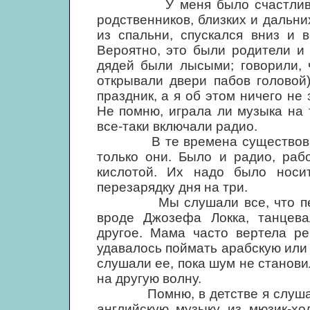
У меня было счастливое де
родственников, близких и дальни
из спальни, спускался вниз и 
Вероятно, это были родители и
дядей были лысыми; говорили, 
открывали двери пабов головой
праздник, а я об этом ничего не
Не помню, играла ли музыка на 
все-таки включали радио.
В те времена существовали 
только они. Было и радио, раб
кислотой. Их надо было носи
перезарядку дня на три.
Мы слушали все, что переда
вроде Джозефа Локка, танцева
другое. Мама часто вертела ре
удавалось поймать арабскую или
слушали ее, пока шум не станов
на другую волну.
Помню, в детстве я слушал п
английскую музыку из мюзик-хо