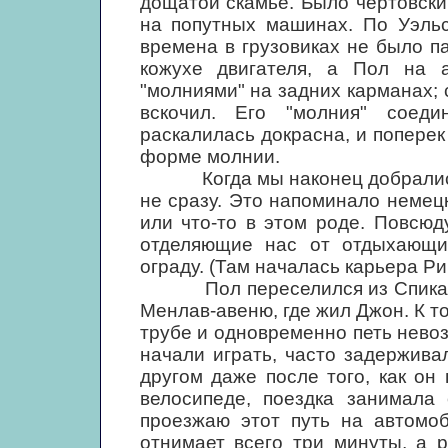
дощатой скамье. Было чертовск
на попутных машинах. По Уэльс
времена в грузовиках не было п
кожухе двигателя, а Пол на 
"молниями" на задних карманах; 
вскочил. Его "молния" соеди
раскалилась докрасна, и поперек
форме молнии.
Когда мы наконец добрались до
не сразу. Это напоминало немец
или что-то в этом роде. Повсюд
отделяющие нас от отдыхающи
ограду. (Там началась карьера Ри
Пол переселился из Спика на 
Менлав-авеню, где жил Джон. К т
трубе и одновременно петь нево
начали играть, часто задержива
другом даже после того, как он
велосипеде, поездка занимала 
проезжаю этот путь на автомоб
отнимает всего три минуты, а 