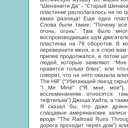
"Шенанагги Да" - "Старый Шенанагг
пластинке располагалось не по ц
какая разница! Еще одна пласт
Слова были такие: "Почему все 
огонь, огонь". Там было мно
воспроизводивших шум двигателе
пластинка на 78 оборотов. В к
переверните меня, и я спою вам 
припев продолжался, а потом ш
людей, которые заявляют: "Мне 
нравится только блюз", или что
говорит, что на него оказала вл
The Hill" ("Убегающий поезд скрыл
"I Me Mine" ("Я, мне, мое"
воспоминаниям относятся так
тефтелька") Джоша Уайта, а такж
Я сказал бы, что даже дрянн
слащавые американские записи 
вроде "The Railroad Runs Throu
дорога проходит через дом") или 