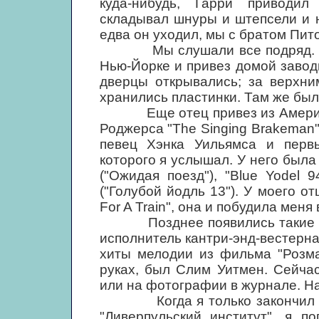
куда-нибудь, Гарри приводил
складывал шнуры и штепсели и 
едва он уходил, мы с братом Пит
Мы слушали все подряд. Когд
Нью-Йорке и привез домой заво
дверцы открывались; за верхни
хранились пластинки. Там же был
Еще отец привез из Америки п
Роджерса "The Singing Brakeman
певец Хэнка Уильямса и первы
которого я услышал. У него была у
("Ожидая поезд"), "Blue Yodel 9
("Голубой йодль 13"). У моего от
For A Train", она и побудила меня 
Позднее появились такие певц
исполнитель кантри-энд-вестерн
хиты мелодии из фильма "Розма
руках, был Слим Уитмен. Сейча
или на фотографии в журнале. На
Когда я только закончил нач
"Ливерпульский институт", я п