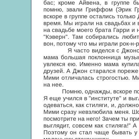
бас; кроме Айвена, в группе б
помню, звали Гриффом (Эрик Гр
вскоре в группе остались только 
время. Мы играли на свадьбах и
на свадьбе моего брата Гарри и
"Кэверн". Там собирались люби
вон, потому что мы играли рок-н-
Я часто виделся с Джоном, о
мама большая поклонница музык
увлекся ею. Именно мама купил
друзей. А Джон старался пореже 
Мими отличалась строгостью. М
на нее.
Помню, однажды, вскоре после 
Я еще учился в "институте" и вы
одеваться, как стиляги, и, должн
Мими сразу невзлюбила меня. Шо
посмотрите на него! Зачем ты п
выглядит, совсем как стиляга!" А
Поэтому он стал чаще бывать у