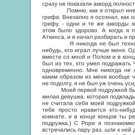
сразу не показали аккорд полнос
Помню, как я открыл инверси
грифа. Внезапно я осознал, как 
грифу, - одни и те же аккорды 
этом было здорово. А когда я 
Аткинса, и я начал разбирать и 
Я никогда не был техничным
нибудь, кто играл лучше меня. О
вместе со мной и Полом и в конц
был из тех, кто умел подражать 
одновременно. Мне никогда не х
каким образом из меня вообще ч
не подолгу, я не был уж очень ус
Моей первой подружкой была 
милая девушка, которая подклады
не считала себя моей подружкой
тебе просто нравится кто-нибу
комнате, и в конце концов ты р
подружка.) С Рори я познакоми
встречались пару раз, шли к ней