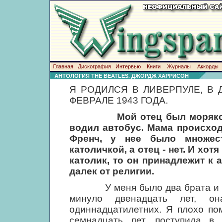
Главная
Дискография
Интервью
Книги
Журналы
Аккорды
АНТОЛОГИЯ THE BEATLES. ДЖОРДЖ ХАРРИСОН
Я РОДИЛСЯ В ЛИВЕРПУЛЕ, В 
ФЕВРАЛЕ 1943 ГОДА.
Мой отец был моряко
водил автобус. Мама происхо
Френч, у нее было множес
католичкой, а отец - нет. И хот
католик, то он принадлежит к 
далек от религии.
У меня было два брата и одна
минуло двенадцать лет, о
одиннадцатилетних. Я плохо по
семнадцать лет, поступила в