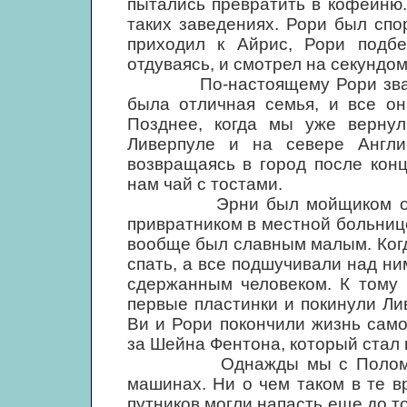
пытались превратить в кофейню
таких заведениях. Рори был спо
приходил к Айрис, Рори подбе
отдуваясь, и смотрел на секундом
По-настоящему Рори звали Ал
была отличная семья, и все он
Позднее, когда мы уже вернул
Ливерпуле и на севере Англ
возвращаясь в город после конц
нам чай с тостами.
Эрни был мойщиком окон, а
привратником в местной больнице
вообще был славным малым. Когд
спать, а все подшучивали над ни
сдержанным человеком. К тому 
первые пластинки и покинули Ли
Ви и Рори покончили жизнь сам
за Шейна Фентона, который стал
Однажды мы с Полом решил
машинах. Ни о чем таком в те в
путников могли напасть еще до то