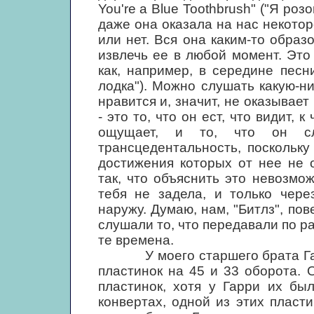
You're a Blue Toothbrush" ("Я розо
даже она оказала на нас некотор
или нет. Вся она каким-то обра
извлечь ее в любой момент. Это
как, например, в середине песн
лодка"). Можно слушать какую-н
нравится и, значит, не оказывает
- это то, что он ест, что видит, 
ощущает, и то, что он сл
трансцедентальность, поскольку
достижения которых от нее не 
так, что объяснить это невозмо
тебя не задела, и только чере
наружу. Думаю, нам, "Битлз", по
слушали то, что передавали по р
те времена.
У моего старшего брата Гарр
пластинок на 45 и 33 оборота. 
пластинок, хотя у Гарри их бы
конвертах, одной из этих пласт