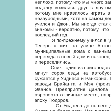
неплохо, потому что мы много з
подолгу возились друг с друго
потому мне нравилось играть в
незаурядными, хотя на самом дел
учился и Джон. Мы иногда стал
знакомы - вероятно, потому, что
последний год.
Я по-прежнему учился в "Давд
Теперь я жил на улице Аптон
муниципальные дома с ванным
переезда в новый дом и наконец
и переселились.
Спик - один из пригородов Лив
минут сорок езды на автобус
сужается у Уиднеса и Ранкорна. 
заводы Брайанта и Мэя (произв
Эванса. Предприятие Данлопа 
аэропорта отличные места, нап
эпоху Тюдоров.
От Уиднеса до нашего дома 