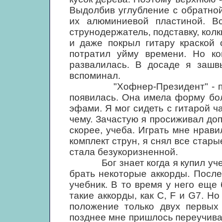
Выдолбив углубление с обратной
их алюминиевой пластиной. Вс
струнодержатель, подставку, колк
и даже покрыл гитару краской 
потратил уйму времени. Но ко
развалилась. В досаде я заш
вспоминал.
"Хофнер-Президент" - перва
появилась. Она имела форму бол
эфами. Я мог сидеть с гитарой ча
чему. Зачастую я просиживал доп
скорее, учеба. Играть мне нрави
комплект струн, я снял все стары
стала безукоризненной.
Бог знает когда я купил учебни
брать некоторые аккорды. После
учебник. В то время у него еще
такие аккорды, как С, F и G7. Н
положение только двух первых 
позднее мне пришлось переучиват