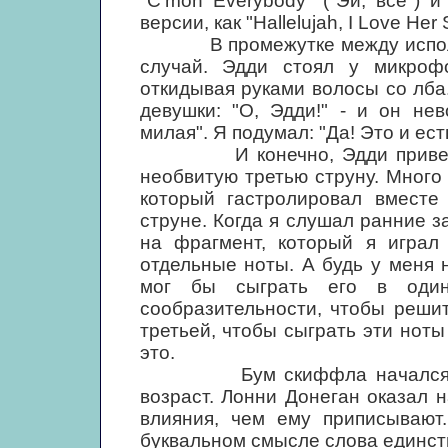
"C'mon Everybody" ("Эй, все") и 
версии, как "Hallelujah, I Love Her
В промежутке между исполне
случай. Эдди стоял у микрофо
откидывая руками волосы со лба.
девушки: "О, Эдди!" - и он не
милая". Я подумал: "Да! Это и ест
И конечно, Эдди привез с с
необвитую третью струну. Много
который гастролировал вместе
струне. Когда я слушал ранние з
на фрагмент, который я играл 
отдельные ноты. А будь у меня н
мог бы сыграть его в оди
сообразительности, чтобы решит
третьей, чтобы сыграть эти ноты
это.
Бум скиффла начался, когд
возраст. Лонни Донеган оказал 
влияния, чем ему приписывают
буквальном смысле слова единст