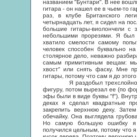
названием "Бунтари". В нее вошли
гитара - он нашел ее в чьем-то г
раз, в клубе Британского лег
четырнадцать лет, я сидел на по
большие гитары-виолончели с э
небольшими прорезями. Я был 
хватило смелости самому попыт
человек способен буквально на
столярное дело, неважно разбира
самым примитивным вещам: мы 
хвост" или снять фаску. Мне п
гитары, потому что сам я до этого
Я раздобыл трехслойной фа
фигуру, потом вырезал ее (по ф
эфы были в виде буквы "f"). Внут
деках я сделал квадратные пр
закрепить верхнюю деку. Затем
обечайку. Она выглядела грубова
Но самую большую ошибку я 
получился цельным, потому что 
кусок дерева. Поэтому верхнюю ч