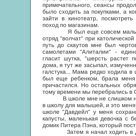
примечательного, сеансы продо
было сходить за покупками, а ко
зайти в кинотеатр, посмотреть
поход по магазинам.
Я был еще совсем малышом, 
отряд "волчат" при католической
путь до скаутов мне был черто
самолетами "Алиталии" - единс
гласит шутка, "шерсть растет 
дома, я тут же засыпал, измученн
галстука... Мама редко ходила в ц
был еще ребенком, брала меня 
причастился. Но остальных обря
тому времени мы перебрались в 
В школе мне не слишком нрави
в школу для малышей, и это мен
школе "Давдейл" у меня сохран
капусты, маленькая девочка с 
домик Питера Пэна, который пос
Затем я начал ходить в Дав