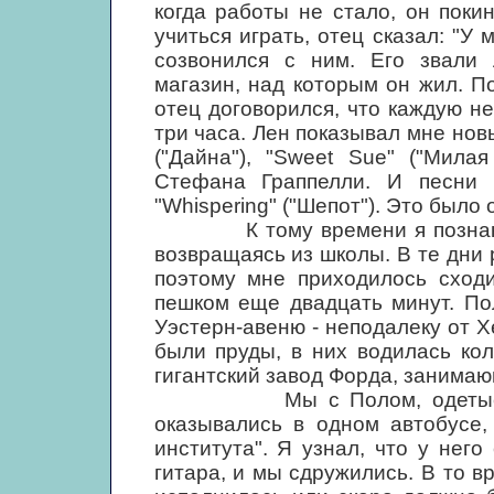
когда работы не стало, он поки
учиться играть, отец сказал: "У м
созвонился с ним. Его звали
магазин, над которым он жил. П
отец договорился, что каждую не
три часа. Лен показывал мне новы
("Дайна"), "Sweet Sue" ("Мила
Стефана Граппелли. И песни д
"Whispering" ("Шепот"). Это было
К тому времени я познакомил
возвращаясь из школы. В те дни
поэтому мне приходилось сход
пешком еще двадцать минут. По
Уэстерн-авеню - неподалеку от Хе
были пруды, в них водилась ко
гигантский завод Форда, занимаю
Мы с Полом, одетые в од
оказывались в одном автобусе,
института". Я узнал, что у него
гитара, и мы сдружились. В то в