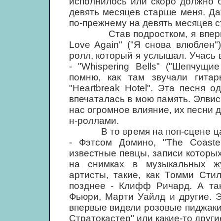
исполнилось или скоро должно 
девять месяцев старше меня. Да
по-прежнему на девять месяцев с
Став подростком, я впервые 
Love Again" ("Я снова влюблен"
ролл, который я услышал. Учась 
- "Whispering Bells" ("Шепчущи
помню, как там звучали гитар
"Heartbreak Hotel". Эта песня 
впечаталась в мою память. Элвис
нас огромное влияние, их песни 
н-роллами.
В то время на поп-сцене цари
- Фэтсом Домино, "The Coaste
известные певцы, записи которы
на снимках в музыкальных жу
артисты, такие, как Томми Стил
позднее - Клифф Ричард. А та
Фьюри, Марти Уайлд и другие. 
впервые видели розовые пиджаки
Стратокастер" или какие-то други