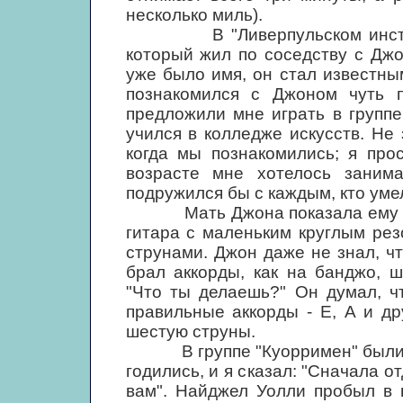
несколько миль).
В "Ливерпульском институте
который жил по соседству с Дж
уже было имя, он стал известны
познакомился с Джоном чуть 
предложили мне играть в групп
учился в колледже искусств. Не 
когда мы познакомились; я про
возрасте мне хотелось занима
подружился бы с каждым, кто умел
Мать Джона показала ему неск
гитара с маленьким круглым ре
струнами. Джон даже не знал, ч
брал аккорды, как на банджо, ш
"Что ты делаешь?" Он думал, ч
правильные аккорды - Е, А и др
шестую струны.
В группе "Куорримен" были и д
годились, и я сказал: "Сначала о
вам". Найджел Уолли пробыл в 