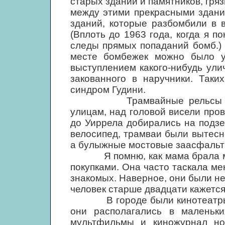
старых зданий и памятников, гряз
между этими прекрасными здани
зданий, которые разбомбили в в
(Вплоть до 1963 года, когда я п
следы прямых попаданий бомб.) К
месте бомбежек можно было у
выступлением какого-нибудь ули
закованного в наручники. Таки
синдром Гудини.
Трамвайные рельсы тянул
улицам, над головой висели пров
до Уиррела добирались на подзе
велосипед, трамваи были вытесн
а булыжные мостовые заасфальт
Я помню, как мама брала меня
покупками. Она часто таскала ме
знакомых. Наверное, они были не
человек старше двадцати кажется
В городе были кинотеатры х
они располагались в маленьки
мультфильмы и киножурнал но