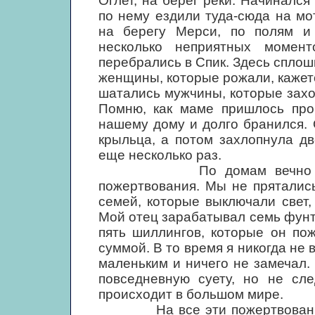
Оглет, на берег реки. Начинался
по нему ездили туда-сюда на мо
на берегу Мерси, по полям и
несколько неприятных момент
перебрались в Спик. Здесь спло
женщины, которые рожали, кажетс
шатались мужчины, которые захо
Помню, как маме пришлось прог
нашему дому и долго бранился. 
крыльца, а потом захлопнула д
еще несколько раз.
По домам вечно ходили 
пожертвования. Мы не прятались
семей, которые выключали свет,
Мой отец зарабатывал семь фунт
пять шиллингов, которые он по
суммой. В то время я никогда не
маленьким и ничего не замечал
повседневную суету, но не сле
происходит в большом мире.
На все эти пожертвования б