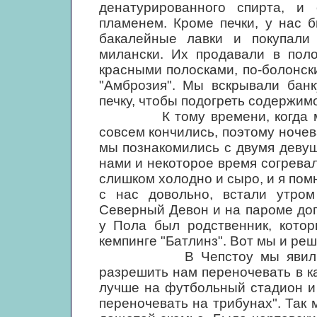
денатурированного спирта, и
пламенем. Кроме печки, у нас 
бакалейные лавки и покупали 
милански. Их продавали в поло
красными полосками, по-болонск
"Амброзия". Мы вскрывали банк
печку, чтобы подогреть содержимо
К тому времени, когда мы д
совсем кончились, поэтому ночев
мы познакомились с двумя девуш
нами и некоторое время согревал
слишком холодно и сыро, и я помн
с нас довольно, встали утро
Северный Девон и на пароме до
у Пола был родственник, котор
кемпинге "Батлинз". Вот мы и реш
В Чепстоу мы явились в п
разрешить нам переночевать в ка
лучше на футбольный стадион и
переночевать на трибунах". Так 