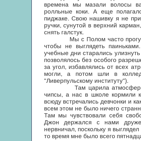
времена мы мазали волосы ваз
ролльные коки. А еще полагало
пиджаке. Свою нашивку я не пр
ручки, сунутой в верхний карман,
снять галстук.
Мы с Полом часто прогулива
чтобы не выглядеть паиньками
учебные дни старались улизнуть 
позволялось без особого разреш
за угол, избавлялись от всех ат
могли, а потом шли в коллед
"Ливерпульскому институту").
Там царила атмосфера немы
чипсы, а нас в школе кормили 
всюду встречались девчонки и ка
всем этом не было ничего странн
Там мы чувствовали себя свобо
Джон держался с нами друже
нервничал, поскольку я выглядел 
то время мне было всего пятнадц