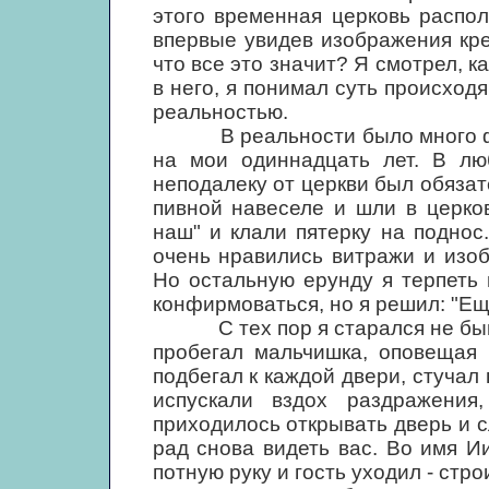
этого временная церковь распо
впервые увидев изображения кре
что все это значит? Я смотрел, ка
в него, я понимал суть происходя
реальностью.
В реальности было много фал
на мои одиннадцать лет. В лю
неподалеку от церкви был обяза
пивной навеселе и шли в церко
наш" и клали пятерку на поднос
очень нравились витражи и изоб
Но остальную ерунду я терпеть 
конфирмоваться, но я решил: "Еще
С тех пор я старался не быват
пробегал мальчишка, оповещая 
подбегал к каждой двери, стучал 
испускали вздох раздражения
приходилось открывать дверь и 
рад снова видеть вас. Во имя Ии
потную руку и гость уходил - стр