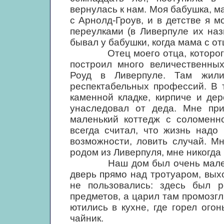
вернулась к нам. Моя бабушка, м
с Арнолд-Гроув, и в детстве я 
переулками (в Ливерпуле их на
бывал у бабушки, когда мама с от
Отец моего отца, которого я 
построил много величественных
Роуд в Ливерпуле. Там жили
респектабельных профессий. В 
каменной кладке, кирпиче и дер
унаследовал от деда. Мне при
маленький коттедж с соломенн
всегда считал, что жизнь надо
возможности, ловить случай. Мн
родом из Ливерпуля, мне никогда
Наш дом был очень маленьким
дверь прямо над тротуаром, выхо
не пользовались: здесь был р
предметов, а царил там промозгл
ютились в кухне, где горел ого
чайник.