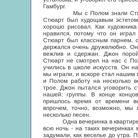
Гамбург.
Мы с Полом знали Стюарта 
Стюарт был худощавым эстетом в
хорошо рисовал. Как художник
нравился, потому что он играл
Стюарт был классным парнем, о
держался очень дружелюбно. Он
вежлив и сдержан. Джон порой
Стюарт не смотрел на нас с По
учились в школе искусств. Он н
мы играли, и вскоре стал нашим
и Полом работу на несколько в
трое. Джон пытался уговорить с
нашей: группы. В конце концо
пришлось время от времени вы
впрочем, точно, возможно, мы 
несколько песен.
Одна вечеринка в квартире ст
всю ночь - на таких вечеринках
задумали, как веселье до утра. 