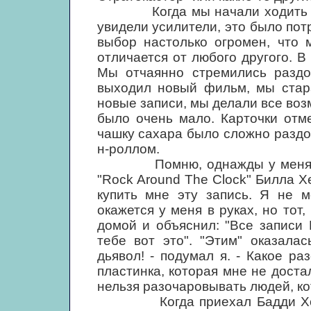
Когда мы начали ходить на к
увидели усилители, это было потр
выбор настолько огромен, что 
отличается от любого другого. 
Мы отчаянно стремились раздоб
выходил новый фильм, мы стара
новые записи, мы делали все воз
было очень мало. Карточки отм
чашку сахара было сложно раздоб
н-роллом.
Помню, однажды у меня появ
"Rock Around The Clock" Билла Х
купить мне эту запись. Я не м
окажется у меня в руках, но тот,
домой и объяснил: "Все записи
тебе вот это". "Этим" оказалас
дьявол! - подумал я. - Какое р
пластинка, которая мне не доста
нельзя разочаровывать людей, ко
Когда приехал Бадди Холли,