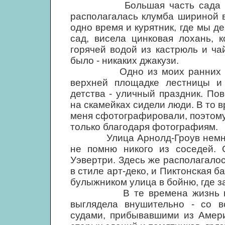
Большая часть сада была в
располагалась клумба шириной в
одно время и курятник, где мы д
сад, висела цинковая лохань, 
горячей водой из кастрюль и ча
было - никаких джакузи.
Одно из моих ранних воспо
верхней площадке лестницы и 
детства - уличный праздник. П
на скамейках сидели люди. В то в
меня сфотографировали, поэтому,
только благодаря фотографиям.
Улица Арнолд-Гроув немного 
не помню никого из соседей. 
Уэвертри. Здесь же располагало
в стиле арт-деко, и Пиктонская 
булыжником улица в бойню, где 
В те времена жизнь в Ливе
выглядела внушительно - со 
судами, прибывавшими из Амери