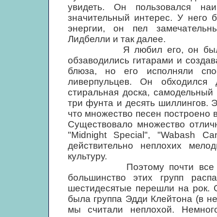
увидеть. Он пользовался н
значительный интерес. У него 
энергии, он пел замечатель
Лидбелли и так далее.
Я любил его, он был моим
обзаводились гитарами и созда
блюза, но его исполняли сп
ливерпульцев. Он обходился 
стиральная доска, самодельный 
три фунта и десять шиллингов. Э
что множество песен построено в
Существовало множество отличн
"Midnight Special", "Wabash Ca
действительно неплохих мелод
культуру.
Поэтому почти все мы сос
большинство этих групп распа
шестидесятые перешли на рок. 
была группа Эдди Клейтона (в не
мы считали неплохой. Немног