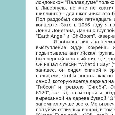
лондонском "Палладиуме" только
в Ливерпуль, но мне не хватил
шиллингов - для школьника это б
Пол раздобыл свои пятнадцать 
концерте. Зато в 1956 году я п
Лонни Донегана, Дэнни с группой 
"Earth Angel" и "Sh-Boom", кавер-
Я побывал лишь на нескольки
выступление Эдди Кокрена. 
подыгрывала английская группа
был черный кожаный жилет, чер
Он начал с песни "What'd I Say" (
занавес, он сидел спиной к з
пальцами, чтобы понять, как он 
самой, которую всегда держал н
"Гибсон" и тремоло "Бигсби". 
6120", как та, на которой я по
вырезанной на дереве буквой "G"
запомнил лучше всего. Меня впеча
пел уйму отличных вещей, в том ч