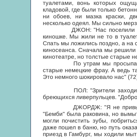
туалетами, вонь которых ощущ
кладовой, где были только бетон
ни обоев, ни мазка краски, дв
несколько одеял. Мы сильно мерз
ДЖОН: "Нас поселили в нас
киношке. Мы жили не то в туалет
Спать мы ложились поздно, а на
киносеанса. Сначала мы решили 
кинотеатре, но толстые старые не
По утрам мы просыпались и
старые немецкие фрау. А ведь т
Это немного шокировало нас" (72)
ПОЛ: "Зрители заходили в 
бреющихся ливерпульцев. "Доброе ут
ДЖОРДЖ: "Я не привык прин
"Бемби" была раковина, но вымы
могли почистить зубы, побрить
даже пошел в баню, но путь оказ
приезд в Гамбург, мы ходили мыт