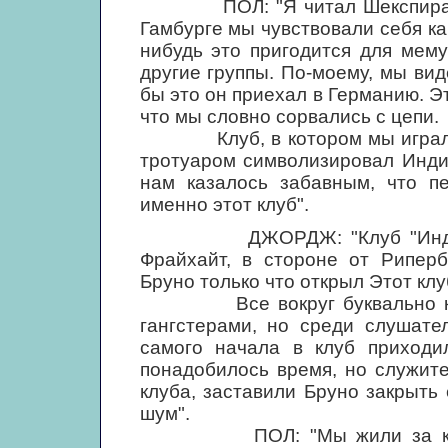
ПОЛ: "Я читал Шекспира, Ди
Гамбурге мы чувствовали себя как
нибудь это пригодится для мем
другие группы. По-моему, мы вид
бы это он приехал в Германию. Э
что мы словно сорвались с цепи.
Клуб, в котором мы играли, 
тротуаром символизировал Инди
нам казалось забавным, что п
именно этот клуб".
ДЖОРДЖ: "Клуб "Индра" на
Фрайхайт, в стороне от Риперб
Бруно только что открыл Этот клу
Все вокруг буквально кишел
гангстерами, но среди слушате
самого начала в клуб приходи
понадобилось время, но служит
клуба, заставили Бруно закрыть
шум".
ПОЛ: "Мы жили за кулисам