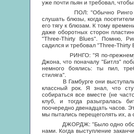
уже почти пьян и требовал, чтоб
ПОЛ: "Обычно Ринго прихо
слушать блюзы, когда посетител
его тягу к блюзам. К тому времен
даже оборотных сторон пластин
"Three-Thirty Blues". Помню, Р
садился и требовал "Three-Thirty 
РИНГО: "Я по-прежнему был
Джона, что поначалу "Битлз" по
немного боялись: ты пил, тре
стиляга".
В Гамбурге они выступали зд
классный рок. Я знал, что ст
собираться все вместе (не част
клуб, и тогда разыгралась б
поочередно двенадцать часов. Эт
мы пытались перещеголять их, а 
ДЖОРДЖ: "Было одно обстояте
нами. Когда выступление заканч