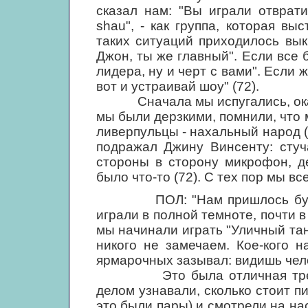
сказал нам: "Вы играли отврат
shau", - как группа, которая выс
таких ситуаций приходилось вык
Джон, ты же главный". Если все 
лидера, ну и черт с вами". Если ж
вот и устраивай шоу" (72).
Сначала мы испугались, оказа
мы были дерзкими, помнили, что м
ливерпульцы - нахальный народ (
подражал Джину Винсенту: стуч
стороны в сторону микрофон, д
было что-то (72). С тех пор мы вс
ПОЛ: "Нам пришлось букваль
играли в полной темноте, почти в 
мы начинали играть "Уличный тан
никого не замечаем. Кое-кого 
ярмарочных зазывал: видишь чело
Это была отличная трениро
делом узнавали, сколько стоит п
это были пары) и смотрели на нас: