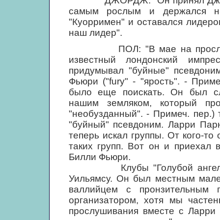
ДЖОРДЖ: "Он принял Джона з
самым рослым и держался н
"Куорримен" и оставался лидеро
наш лидер".
ПОЛ: "В мае на прослушива
известный лондонский импре
придумывал "буйные" псевдоним
Фьюри ("fury" - "ярость". - Прим
было еще поискать. Он был с
нашим земляком, который про
"необузданный". - Примеч. пер.
"буйный" псевдоним. Ларри Пар
теперь искал группы. От кого-то 
таких групп. Вот он и приехал 
Билли Фьюри.
Клубы "Голубой ангел" и "
Уильямсу. Он был местным мале
валлийцем с пронзительным 
организатором, хотя мы частен
прослушивания вместе с Ларри 