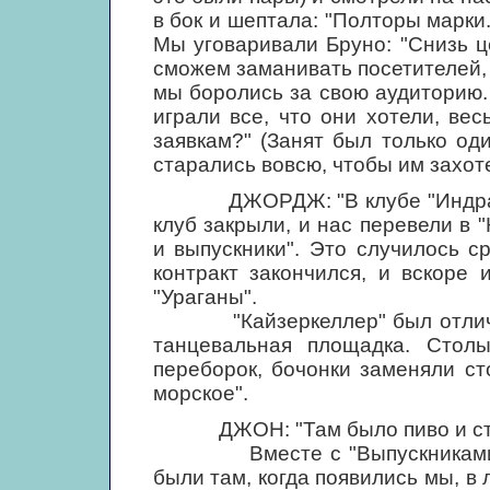
в бок и шептала: "Полторы марки.
Мы уговаривали Бруно: "Снизь ц
сможем заманивать посетителей, 
мы боролись за свою аудиторию.
играли все, что они хотели, вес
заявкам?" (Занят был только оди
старались вовсю, чтобы им захот
ДЖОРДЖ: "В клубе "Индра" мы
клуб закрыли, и нас перевели в 
и выпускники". Это случилось с
контракт закончился, и вскоре
"Ураганы".
"Кайзеркеллер" был отличным
танцевальная площадка. Стол
переборок, бочонки заменяли ст
морское".
ДЖОН: "Там было пиво и столи
Вместе с "Выпускниками" пр
были там, когда появились мы, в 