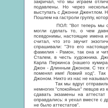
закричал, что мы играем отлич
подавлены. Но через несколь
выступать с Джонни Джентлом. Н
Пошлем на гастроли группу, котор
ПОЛ: "Вот теперь мы стали
могли сделать то, о чем дав
псевдонимы, настоящие имена и
считал, что это звучит экзоти
спрашивали: "Это его настояще
фамилия - Рамон, так она и чи
Сталем, в честь художника. Дж
Карла Перкинса (нашего кумира
Джон - Длинным Джоном. С тех п
поменял имя! Ловкий ход". Так
Джоном. Никто из нас не называл
Так мы вдруг отправились н
немногих "спокойных" певцов из 
сдавать экзамены на аттестат
оправдались: я уехал вместе с 
не было аттестатов".