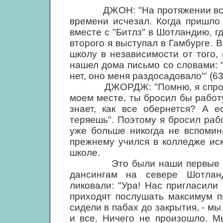
ДЖОН: "На протяжении всех ле
времени исчезал. Когда пришло
вместе с "Битлз" в Шотландию, 
второго я выступал в Гамбурге. 
школу в независимости от того, 
нашел дома письмо со словами: 
нет, оно меня раздосадовало"' (63
ДЖОРДЖ: "Помню, я спросил у
моем месте, ты бросил бы работу
знает, как все обернется? А е
теряешь". Поэтому я бросил рабо
уже больше никогда не вспомин
прежнему учился в колледже иск
школе.
Это были наши первые проф
дансингам на севере Шотлан
ликовали: "Ура! Нас пригласили 
приходят послушать максимум п
сидели в пабах до закрытия, - мы
и все. Ничего не произошло. М