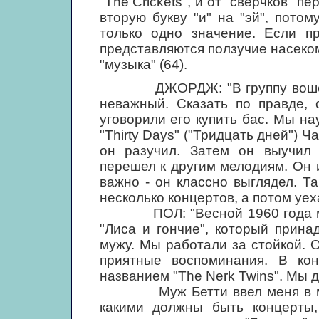
"The Crickets", и от "сверчков" п
вторую букву "и" на "эй", потому
только одно значение. Если п
представляются ползучие насекомы
"музыка" (64).
ДЖОРДЖ: "В группу вошел и 
неважный. Сказать по правде, 
уговорили его купить бас. Мы нау
"Thirty Days" ("Тридцать дней") 
он разучил. Затем он выучил 
перешел к другим мелодиям. Он и
важно - он классно выглядел. Т
несколько концертов, а потом уех
ПОЛ: "Весной 1960 года мы с
"Лиса и гончие", который прин
мужу. Мы работали за стойкой. 
приятные воспоминания. В ко
названием "The Nerk Twins". Мы 
Муж Бетти ввел меня в мир ш
какими должны быть концерты