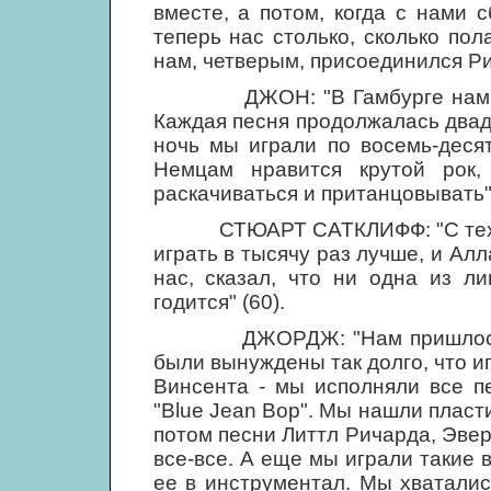
вместе, а потом, когда с нами с
теперь нас столько, сколько пола
нам, четверым, присоединился Рин
ДЖОН: "В Гамбурге нам приш
Каждая песня продолжалась двадц
ночь мы играли по восемь-деся
Немцам нравится крутой рок,
раскачиваться и пританцовывать" 
СТЮАРТ САТКЛИФФ: "С тех пор 
играть в тысячу раз лучше, и Ал
нас, сказал, что ни одна из л
годится" (60).
ДЖОРДЖ: "Нам пришлось выу
были вынуждены так долго, что и
Винсента - мы исполняли все п
"Blue Jean Вор". Мы нашли пласти
потом песни Литтл Ричарда, Эвер
все-все. А еще мы играли такие 
ее в инструментал. Мы хваталис