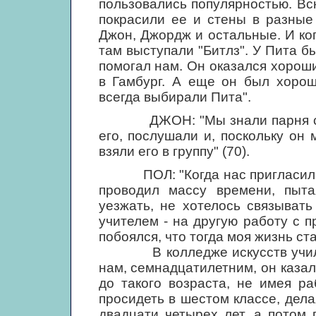
пользовались популярностью. Вс
покрасили ее и стены в разные
Джон, Джордж и остальные. И ко
там выступали "Битлз". У Пита б
помогал нам. Он оказался хорош
в Гамбург. А еще он был хорош
всегда выбирали Пита".
ДЖОН: "Мы знали парня с уда
его, послушали и, поскольку он 
взяли его в группу" (70).
ПОЛ: "Когда нас пригласили в 
проводил массу времени, пыта
уезжать, не хотелось связыват
учителем - на другую работу с п
побоялся, что тогда моя жизнь ст
В колледже искусств учился 
нам, семнадцатилетним, он казал
до такого возраста, не имея ра
просидеть в шестом классе, дел
двадцати четырех лет, а потом 