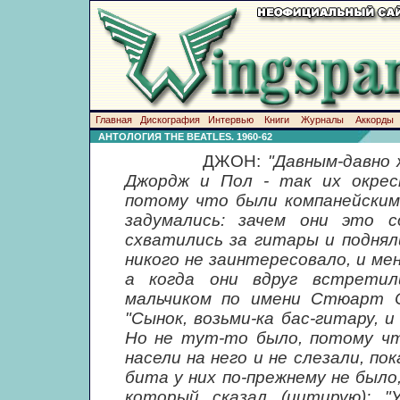
Главная
Дискография
Интервью
Книги
Журналы
Аккорды
АНТОЛОГИЯ THE BEATLES. 1960-62
ДЖОН:
"Давным-давно 
Джордж и Пол - так их окрес
потому что были компанейскими
задумались: зачем они это с
схватились за гитары и поднял
никого не заинтересовало, и ме
а когда они вдруг встрети
мальчиком по имени Стюарт С
"Сынок, возьми-ка бас-гитару, и
Но не тут-то было, потому что
насели на него и не слезали, по
бита у них по-прежнему не было
который сказал (цитирую): "