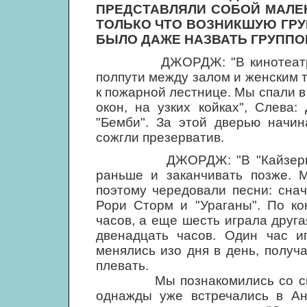
ПРЕДСТАВЛЯЛИ СОБОЙ МАЛЕ
ТОЛЬКО ЧТО ВОЗНИКШУЮ ГРУП
БЫЛО ДАЖЕ НАЗВАТЬ ГРУППОЙ
ДЖОРДЖ: "В кинотеатре "Бе
полпути между залом и женским т
к пожарной лестнице. Мы спали в
окон, на узких койках", Слева
"Бемби". За этой дверью начин
сожгли презерватив.
ДЖОРДЖ: "В "Кайзеркеллер
раньше и заканчивать позже. М
поэтому чередовали песни: снач
Рори Сторм и "Ураганы". По ко
часов, а еще шесть играла друг
двенадцать часов. Один час и
менялись изо дня в день, получа
плевать.
Мы познакомились со своими
однажды уже встречались в Ан