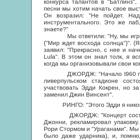
конкурса талантов в "Батлинз",
песни мы хотим начать свое выст
Он возразил: "Не пойдет. Над
инструментального. Это же паб
знаете?"
Мы ответили: "Ну, мы играем "
("Мир ждет восхода солнца")". (
заявил: "Прекрасно, с нее и на
Lula". В этом он знал толк, я в
когда мы организовывали свои ко
ДЖОРДЖ: "Начало I960 года 
ливерпульском стадионе сост
участвовать Эдди Кокрен, но за
заменил Джин Винсент".
РИНГО: "Этого Эдди я никогда 
ДЖОРДЖ: "Концерт состоялся
Джонни, рекламировал упаковку
Рори Стормом и "Ураганами". Мы 
было даже ударника), и, помню