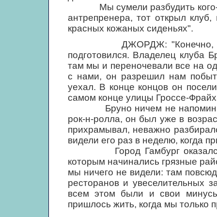
Мы сумели разбудить кого-то 
антрепренера, тот открыл клуб,
красных кожаных сиденьях".
ДЖОРДЖ: "Конечно, к наше
подготовился. Владелец клуба Б
там мы и переночевали все на од
с нами, он разрешил нам побыт
уехал. В конце концов он посел
самом конце улицы Гроссе-Фрайх
Бруно ничем не напоминал м
рок-н-ролла, он был уже в возра
прихрамывал, неважно разбиралс
видели его раз в неделю, когда п
Город Гамбург оказался за
которым начинались грязные рай
мы ничего не видели: там повсю
ресторанов и увеселительных з
всем этом были и свои минусы
пришлось жить, когда мы только п