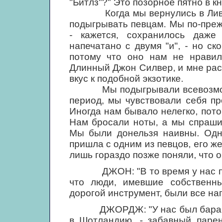
"Битлз"?" Это позорное пятно в кн
Когда мы вернулись в Ливерп
подыгрывать певцам. Мы по-пре
- кажется, сохранилось даже
напечатано с двумя "и", - но ск
потому что оно нам не нравил
Длинный Джон Силвер, и мне рас
вкус к подобной экзотике.
Мы подыгрывали всевозможны
период, мы чувствовали себя п
Иногда нам бывало нелегко, пото
Нам бросали ноты, а мы спрашив
Мы были донельзя наивны. Одн
пришла с одним из певцов, его же
лишь гораздо позже поняли, что о
ДЖОН: "В то время у нас пос
что люди, имевшие собственны
дорогой инструмент, были все нап
ДЖОРДЖ: "У нас был барабанщ
в Шотландию, - забавный парен