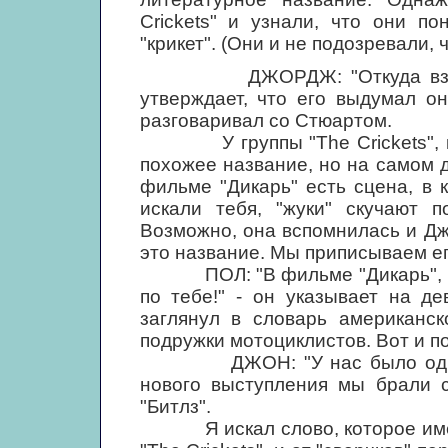
Crickets" и узнали, что они п
"крикет". (Они и не подозревали, 
ДЖОРДЖ: "Откуда взялось 
утверждает, что его выдумал о
разговаривал со Стюартом.
У группы "The Crickets", ко
похожее название, но на самом 
фильме "Дикарь" есть сцена, в 
искали тебя, "жуки" скучают п
Возможно, она вспомнилась и Дж
это название. Мы приписываем е
ПОЛ: "В фильме "Дикарь", когд
по тебе!" - он указывает на де
заглянул в словарь американск
подружки мотоциклистов. Вот и п
ДЖОН: "У нас было одно ил
нового выступления мы брали с
"Битлз".
Я искал слово, которое имело 