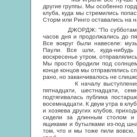
другие группы. Мы особенно горди
клуба, куда мы стремились попа
Сторм или Ринго оставались на н
ДЖОРДЖ: "По субботам выст
часов дня и продолжались до пя
Все вокруг были навеселе: муз
Паули. Все шли, куда-нибудь
воскресенье утром, отправлялись
Мы просто бродили под солнцем
конце концов мы отправлялись с
рано, но заканчивалось не слишк
К началу выступления соби
пятнадцати, шестнадцати, се
подтягивалась публика постарш
восемнадцати. К двум утра в клу
и хозяева других клубов, приход
сидели за длинным столом и 
ящиками и бутылками из-под шна
том, что и мы тоже пили вовсю,