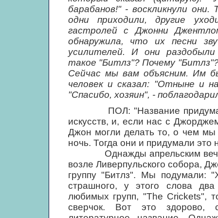
барабанов!" - воскликнули они.
одни приходили, другие ухо
гастролей с Джонни Джентлом
обнаружила, что их песни зв
усилителей. И они раздобыли
такое "Битлз"? Почему "Битлз"?
Сейчас мы вам объясним. Им бы
человек и сказал: "Отныне и на
"Спасибо, хозяин", - поблагодар
ПОЛ: "Название придумали Д
искусств, и, если нас с Джордже
Джон могли делать то, о чем мы 
ночь. Тогда они и придумали это 
Однажды апрельским вечером 
возле Ливерпульского собора, Дж
группу "Битлз". Мы подумали: "
страшного, у этого слова два
любимых групп, "The Crickets", 
сверчок. Вот это здорово, 
литературное название. Одна