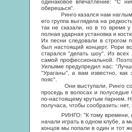
одинаковое впечатление: "С ни
оберешься".
Ринго казался нам наглым. По
его группа выглядела на редкос
так не сказали, но в то время 
полная ударная установка и костю
Их песни следовали в строгом п
был настоящий концерт. Рори вс
старался "делать шоу". Из всех
самой профессиональной. Поэто
Уильяме предупредил нас: "Лучш
"Ураганы", а вам известно, как
пояс".
Они выступали, Ринго со сво
проседь в волосах и полуседые 
по-настоящему крутым парнем. Н
получаса, чтобы сообразить: нет, 
РИНГО: "К тому времени, когд
начали играть в одном клубе, а м
концов мы попали в один и тот ж