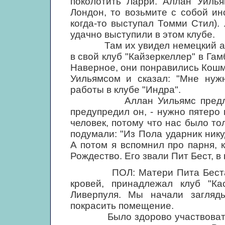
поколотить Ларри. Аллан Уилья
Лондон, то возьмите с собой инс
когда-то выступал Томми Стил).
удачно выступили в этом клубе.
Там их увидел немецкий антр
в свой клуб "Кайзеркеллер" в Гам
Наверное, они понравились Кошм
Уильямсом и сказал: "Мне нуж
работы в клубе "Индра".
Аллан Уильямс предложил э
предупредил он, - нужно пятеро
человек, потому что нас было то
подумали: "Из Пола ударник ник
А потом я вспомнил про парня, 
Рождество. Его звали Пит Бест, в
ПОЛ: Матери Пита Беста Мо
кровей, принадлежал клуб "Ка
Ливерпуля. Мы начали загляд
покрасить помещение.
Было здорово участвовать в с