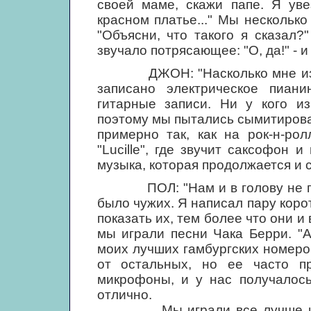
своей маме, скажи папе. Я уве
красном платье..." Мы несколько
"Объясни, что такого я сказал?
звучало потрясающее: "О, да!" - 
ДЖОН: "Насколько мне извест
записано электрическое пиани
гитарные записи. Ни у кого из
поэтому мы пытались сымитировать
примерно так, как на рок-н-ро
"Lucille", где звучит саксофон и
музыка, которая продолжается и с
ПОЛ: "Нам и в голову не прих
было чужих. Я написал пару коро
показать их, тем более что они и
мы играли песни Чака Берри. "A 
моих лучших гамбургских номеро
от остальных, но ее часто п
микрофоны, и у нас получалось
отлично.
Мы играли все лучше и луч