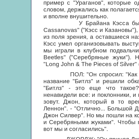
пример с "Ураганов", которые 
словом, держались как полагает
и вполне внушительно.
У Брайана Кэсса была гру
Cassanovas" ("Кэсс и Казановы"),
из поля зрения, а оставшиеся наз
Кэсс умел организовывать выст
мы играли в клубном подвальчи
Beetles" ("Серебряные жуки").
"Long John & The Pieces of Silver
ПОЛ: "Он спросил: "Как вы 
название "Битлз" и решили обка
"Битлз" - это еще что такое?
ненавидели все: и поклонники, и
зовут. Джон, который в то вр
Леннон". - "Отлично... Большой 
Джон Силвер". Но мы пошли на 
и Серебряными жуками". Чтобы п
вот мы и согласились".