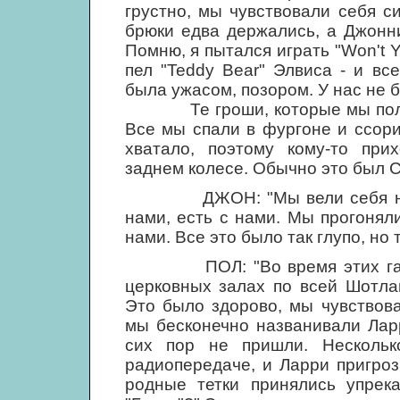
грустно, мы чувствовали себя с
брюки едва держались, а Джонн
Помню, я пытался играть "Won't Y
пел "Teddy Bear" Элвиса - и вс
была ужасом, позором. У нас не б
Те гроши, которые мы получал
Все мы спали в фургоне и ссори
хватало, поэтому кому-то при
заднем колесе. Обычно это был С
ДЖОН: "Мы вели себя непро
нами, есть с нами. Мы прогоняли
нами. Все это было так глупо, но 
ПОЛ: "Во время этих гастро
церковных залах по всей Шотлан
Это было здорово, мы чувствов
мы бесконечно названивали Ларр
сих пор не пришли. Нескольк
радиопередаче, и Ларри пригроз
родные тетки принялись упрека