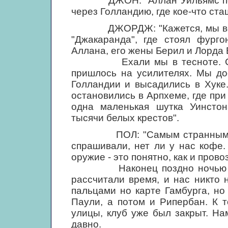
ДЖОН: "Аллан Уильямс подве
через Голландию, где кое-что ста
ДЖОРДЖ: "Кажется, мы встре
"Джакаранда", где стоял фурго
Аллана, его жены Берил и Лорда 
Ехали мы в тесноте. Сиден
пришлось на усилителях. Мы до
Голландии и высадились в Хуке
остановились в Арпхеме, где при
одна маленькая шутка Уинсто
тысячи белых крестов".
ПОЛ: "Самым странным мне п
спрашивали, нет ли у нас кофе. 
оружие - это понятно, как и прово
Наконец поздно ночью мы п
рассчитали время, и нас никто 
пальцами но карте Гамбурга, но
Паули, а потом и Рипербан. К 
улицы, клуб уже был закрыт. На
давно.