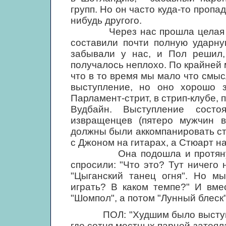
групп. Но он часто куда-то пропа
нибудь другого.
Через нас прошла целая тол
составили почти полную ударну
забывали у нас, и Пол решил,
получалось неплохо. По крайней м
что в то время мы мало что смыс
выступление, но оно хорошо 
Парламент-стрит, в стрип-клубе
Вудбайн. Выступление состо
извращенцев (пятеро мужчин в
должны были аккомпанировать ст
с Джоном на гитарах, а Стюарт на
Она подошла и протянула н
спросили: "Что это? Тут ничего 
"Цыганский танец огня". Но мы
играть? В каком темпе?" И вме
"Шомпол", а потом "Лунный блеск"
ПОЛ: "Худшим было выступлени
где сотня местных парней затеяла