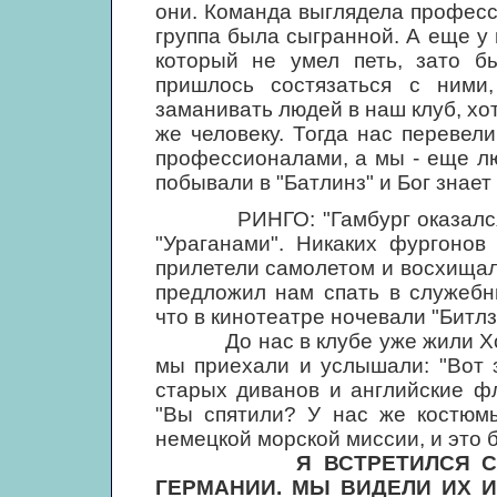
они. Команда выглядела професс
группа была сыгранной. А еще у 
который не умел петь, зато 
пришлось состязаться с ними
заманивать людей в наш клуб, хо
же человеку. Тогда нас перевел
профессионалами, а мы - еще лю
побывали в "Батлинз" и Бог знает 
РИНГО: "Гамбург оказался кл
"Ураганами". Никаких фургонов
прилетели самолетом и восхищал
предложил нам спать в служебн
что в кинотеатре ночевали "Битлз
До нас в клубе уже жили Хоуи 
мы приехали и услышали: "Вот 
старых диванов и английские ф
"Вы спятили? У нас же костюм
немецкой морской миссии, и это 
Я ВСТРЕТИЛСЯ С "БИТ
ГЕРМАНИИ. МЫ ВИДЕЛИ ИХ И