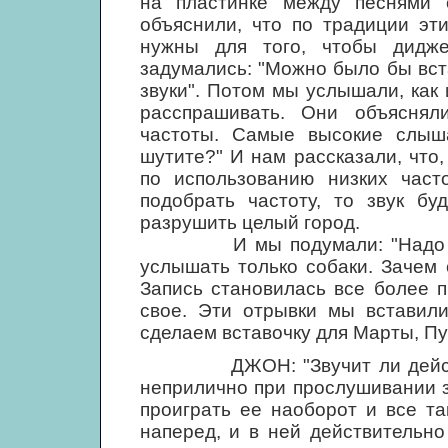
на пластинке между песнями 
объяснили, что по традиции эт
нужны для того, чтобы дидж
задумались: "Можно было бы вст
звуки". Потом мы услышали, как 
расспрашивать. Они объяснял
частоты. Самые высокие слыша
шутите?" И нам рассказали, что
по использованию низких част
подобрать частоту, то звук бу
разрушить целый город.
И мы подумали: "Надо встав
услышать только собаки. Зачем 
Запись становилась все более п
свое. Эти отрывки мы вставили
сделаем вставочку для Марты, Пу
ДЖОН: "Звучит ли действител
неприлично при прослушивании з
проиграть ее наоборот и все т
наперед, и в ней действительно