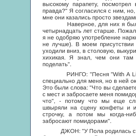
высокому парапету, посмотрел 
правда?" Я согласился с ним, но
мне они казались просто звездам
Наверное, для них я был чем
четырнадцать лет старше. Пожалу
я не одобряю употребление нарко
не лучше). В моем присутствии
уходили вниз, в столовую, выкур
хихикая. Я знал, чем они там
поделать".
РИНГО: "Песня "With A Little
специально для меня, но в ней ок
Это были слова: "Что вы сделает
с мест и забросаете меня помидор
что", - потому что мы еще сл
швыряли на сцену конфеты и иг
строчку, а потом мы когда-ни
забросают помидорами".
ДЖОН: "У Пола родилась стро