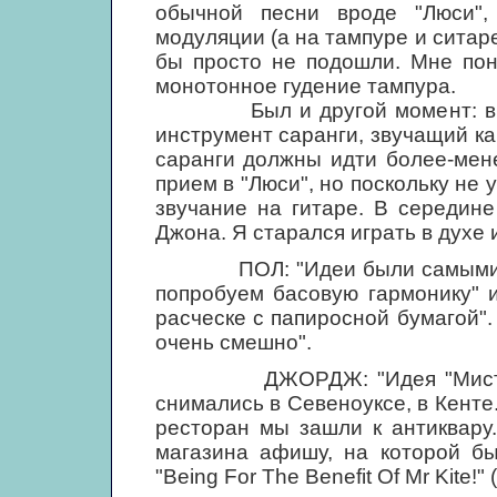
обычной песни вроде "Люси",
модуляции (а на тампуре и ситаре
бы просто не подошли. Мне пон
монотонное гудение тампура.
Был и другой момент: в инд
инструмент саранги, звучащий как
саранги должны идти более-мен
прием в "Люси", но поскольку не 
звучание на гитаре. В середин
Джона. Я старался играть в духе 
ПОЛ: "Идеи были самыми раз
попробуем басовую гармонику" 
расческе с папиросной бумагой".
очень смешно".
ДЖОРДЖ: "Идея "Мистера Ка
снимались в Севеноуксе, в Кенте
ресторан мы зашли к антиквару
магазина афишу, на которой бы
"Being For The Benefit Of Mr Kite!