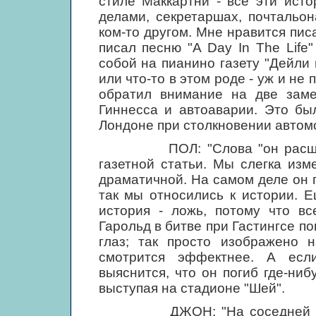
стиле Маккартни - все эти ист
делами, секретаршах, почтальон
ком-то другом. Мне нравится писа
писал песню "A Day In The Life"
собой на пианино газету "Дейли 
или что-то в этом роде - уж и не 
обратил внимание на две заме
Гиннесса и автоаварии. Это бы
Лондоне при столкновении автомо
ПОЛ: "Слова "он расшиб се
газетной статьи. Мы слегка изм
драматичной. На самом деле он 
так мы относились к истории. 
история - ложь, потому что в
Гарольд в битве при Гастингсе по
глаз; так просто изображено 
смотрится эффектнее. А если
выяснится, что он погиб где-ниб
выступая на стадионе "Шей".
ДЖОН: "На соседней страни