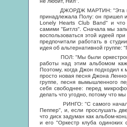
не любит, Нил".
ДЖОРДЖ МАРТИН: "Эта идея 
принадлежала Полу: он пришел и 
Lonely Hearts Club Band" и что
самими "Битлз". Сначала мы зап
воспользоваться этой идеей при
предпочитали работать в студии
идея об альтернативной группе: "
ПОЛ: "Мы были оркестром се
работы над этим альбомом кажд
Поэтому, когда Джон подходил к 
просто новая песня Джона Леннон
группе, песня вымышленного пе
себя свободнее: перед микрофо
делать что угодно, потому что мы
РИНГО: "С самого начала пе
Пеппер", и, если прослушать дв
что диск задуман как альбом-кон
и его "Оркестр клуба одиноких 