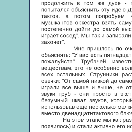
продолжить в том же духе - 
попытался объяснить эту идею 
тактов, а потом попробуем ч
музыкантов оркестра взять сам
постепенно дойти до самой высо
играет сосед". Мы так и записали
захочет".
Мне пришлось по очереди 
объяснять: "У вас есть пятнадцат
пожалуйста". Трубачей, извес
веществам, это не особенно вол
всех остальных. Струнники рас
овечки: "От самой низкой до самой
играли все выше и выше, не от
звуки труб - они просто в экс
безумный шквал звуков, которы
использовав еще несколько мелки
вместо двенадцатитактового блюз
На этом этапе мы как раз отк
появилось) и стали активно его 