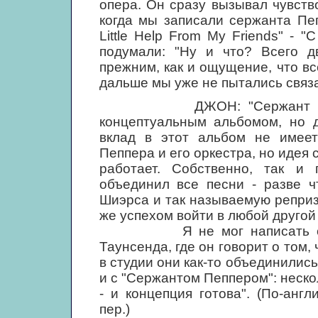
опера. Он сразу вызывал чувство
когда мы записали сержанта Пе
Little Help From My Friends" -
подумали: "Ну и что? Всего д
прежним, как и ощущение, что вс
дальше мы уже не пытались связа
ДЖОН: "Сержант Пеппер"
концептуальным альбомом, но 
вклад в этот альбом не имеет
Пеппера и его оркестра, но идея 
работает. Собственно, так и
объединил все песни - разве ч
Шиэрса и так называемую реприз
же успехом войти в любой другой 
Я не мог написать своего
Таунсенда, где он говорит о том, 
в студии они как-то объединились
и с "Сержантом Пеппером": неско
- и концепция готова". (По-англ
пер.)