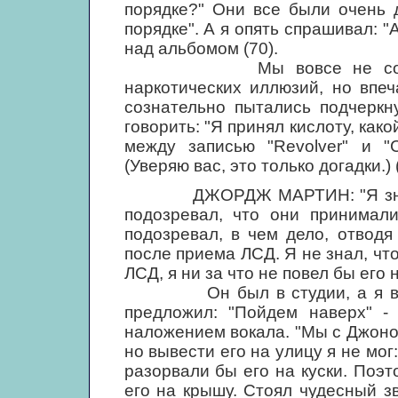
порядке?" Они все были очень д
порядке". А я опять спрашивал: 
над альбомом (70).
Мы вовсе не собирались
наркотических иллюзий, но впе
сознательно пытались подчеркн
говорить: "Я принял кислоту, како
между записью "Revolver" и "
(Уверяю вас, это только догадки.) 
ДЖОРДЖ МАРТИН: "Я знал, чт
подозревал, что они принимали
подозревал, в чем дело, отвод
после приема ЛСД. Я не знал, что 
ЛСД, я ни за что не повел бы его 
Он был в студии, а я в опер
предложил: "Пойдем наверх" -
наложением вокала. "Мы с Джоном
но вывести его на улицу я не мог
разорвали бы его на куски. Поэт
его на крышу. Стоял чудесный з