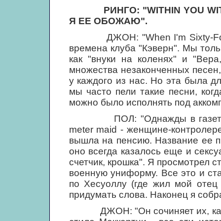
РИНГО: "WITHIN YOU W
Я ЕЕ ОБОЖАЮ".
ДЖОН: "When I'm Sixty-Four" 
времена клуба "Кэверн". Мы тольк
как "внуки на коленях" и "Вер
множества незаконченных песен,
у каждого из нас. Но эта была дл
мы часто пели такие песни, ког
можно было исполнять под аккомп
ПОЛ: "Однажды в газете поя
meter maid - женщине-контролере
вышла на пенсию. Название ее п
оно всегда казалось еще и сексу
счетчик, крошка". Я просмотрел ст
военную униформу. Все это и ст
по Хесуоллу (где жил мой отец 
придумать слова. Наконец я собра
ДЖОН: "Он сочиняет их, как ро