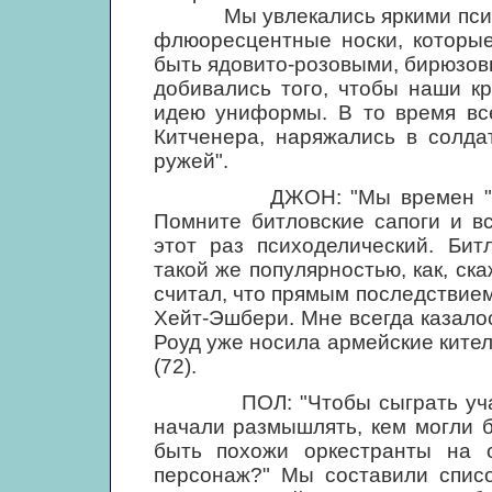
Мы увлекались яркими психо
флюоресцентные носки, которые
быть ядовито-розовыми, бирюзов
добивались того, чтобы наши к
идею униформы. В то время вс
Китченера, наряжались в солда
ружей".
ДЖОН: "Мы времен "Пеппер
Помните битловские сапоги и в
этот раз психоделический. Бит
такой же популярностью, как, ска
считал, что прямым последствием
Хейт-Эшбери. Мне всегда казалос
Роуд уже носила армейские кител
(72).
ПОЛ: "Чтобы сыграть участн
начали размышлять, кем могли б
быть похожи оркестранты на 
персонаж?" Мы составили списо