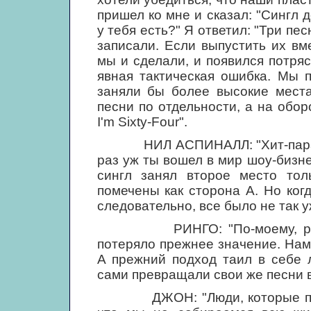
пришел ко мне и сказал: "Сингл
у тебя есть?" Я ответил: "Три пес
записали. Если выпустить их вм
мы и сделали, и появился потря
явная тактическая ошибка. Мы 
заняли бы более высокие места
песни по отдельности, а на обо
I'm Sixty-Four".
НИЛ АСПИНАЛЛ: "Хит-парады г
раз уж ты вошел в мир шоу-бизне
сингл занял второе место тол
помечены как сторона А. Но ког
следовательно, все было не так у
РИНГО: "По-моему, распре
потеряло прежнее значение. Нам 
А прежний подход таил в себе л
сами превращали свои же песни в
ДЖОН: "Люди, которые покуп