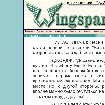
Главная
Дискография
Интервью
Книги
Журналы
Аккорды
АНТОЛОГИЯ THE BEATLES. 1967
НИЛ АСПИНАЛЛ: Песни "Strawb
стали первой пластинкой "Битл
стороны этого сингла были помеч
ДЖОРДЖ: "Досадно ведь, пра
пустил "Strawberry Fields Foreve
нас особого-то беспокойства 
занимать первые места в хит-
принимать их как должное. Мы н
месте, но, с другой стороны, 
вполне можно было очутиться на 
- в каком-нибудь другом".
ДЖОН: "Видел я эти хит-парады