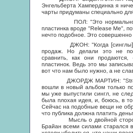
Энгельберта Хампердинка я ничег
чарты придуманы специально для 
ПОЛ: "Это нормально, когд
пластинка вроде "Release Me", п
нечто подобное. Это совершенно и
ДЖОН: "Когда [синглы] вых
продаж. Но делали это не п
сравнить, как они продаются
пластинок. Ведь это мы записыва
вот что нам было нужно, а не слав
ДЖОРДЖ МАРТИН: "Strawberry
вошли в новый альбом только по
мы уже выпустили сингл, не след
была плохая идея, и, боюсь, в то
Сейчас на подобные вещи не обр
что публика должна платить деньг
Мысль о двойной стороне А 
Брайан всеми силами старался в
хотели убедиться, что наши плас