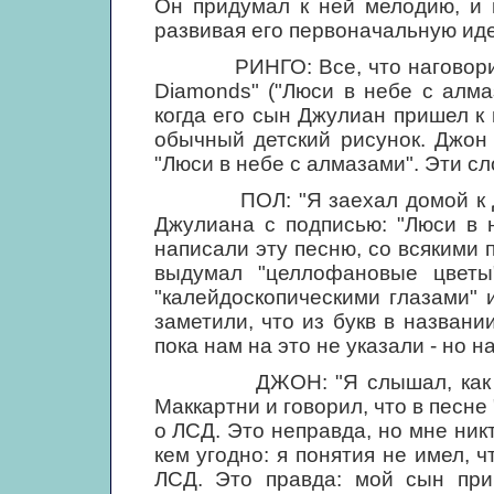
Он придумал к ней мелодию, и 
развивая его первоначальную иде
РИНГО: Все, что наговорили п
Diamonds" ("Люси в небе с алма
когда его сын Джулиан пришел к
обычный детский рисунок. Джон 
"Люси в небе с алмазами". Эти с
ПОЛ: "Я заехал домой к Джон
Джулиана с подписью: "Люси в 
написали эту песню, со всякими 
выдумал "целлофановые цветы"
"калейдоскопическими глазами" 
заметили, что из букв в назван
пока нам на это не указали - но н
ДЖОН: "Я слышал, как Мел 
Маккартни и говорил, что в песне 
о ЛСД. Это неправда, но мне никт
кем угодно: я понятия не имел, 
ЛСД. Это правда: мой сын при