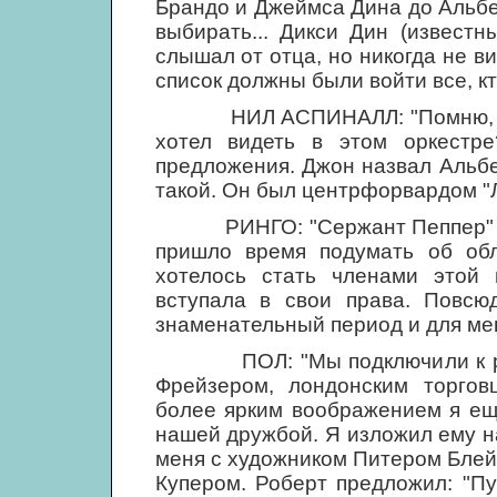
Брандо и Джеймса Дина до Альбе
выбирать... Дикси Дин (извест
слышал от отца, но никогда не ви
список должны были войти все, кт
НИЛ АСПИНАЛЛ: "Помню, как в
хотел видеть в этом оркестр
предложения. Джон назвал Альбер
такой. Он был центрфорвардом "
РИНГО: "Сержант Пеппер" был
пришло время подумать об обл
хотелось стать членами этой г
вступала в свои права. Повсю
знаменательный период и для меня
ПОЛ: "Мы подключили к рабо
Фрейзером, лондонским торгов
более ярким воображением я ещ
нашей дружбой. Я изложил ему н
меня с художником Питером Блей
Купером. Роберт предложил: "Пу