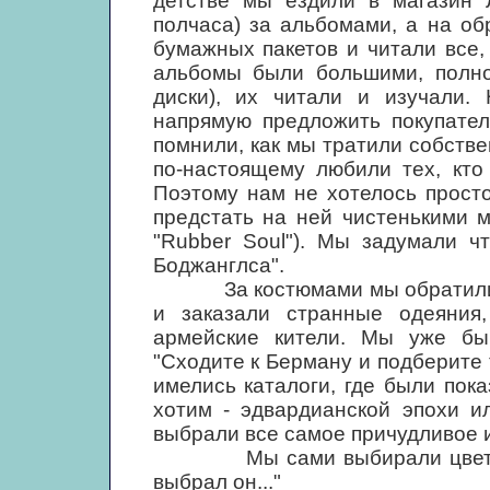
детстве мы ездили в магазин 
полчаса) за альбомами, а на о
бумажных пакетов и читали все,
альбомы были большими, полнор
диски), их читали и изучали.
напрямую предложить покупател
помнили, как мы тратили собств
по-настоящему любили тех, кто
Поэтому нам не хотелось прост
предстать на ней чистенькими м
"Rubber Soul"). Мы задумали ч
Боджанглса".
За костюмами мы обратились 
и заказали странные одеяния
армейские кители. Мы уже бы
"Сходите к Берману и подберите 
имелись каталоги, где были по
хотим - эдвардианской эпохи 
выбрали все самое причудливое 
Мы сами выбирали цвета и ма
выбрал он..."