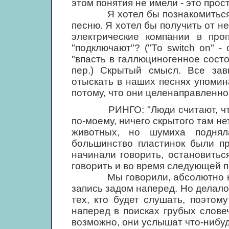
этом понятия не имели - это прос
Я хотел бы познакомиться с ч
песню. Я хотел бы получить от н
электрические компании в проп
"подключают"? ("То switch on" -
"впасть в галлюциногенное состо
пер.) Скрытый смысл. Все зави
отыскать в наших песнях упомина
потому, что они целенаправленно 
РИНГО: "Люди считают, что эт
по-моему, ничего скрытого там не
животных, но шумиха поднял
большинство пластинок были п
начинали говорить, остановить
говорить и во время следующей п
Мы говорили, абсолютно не с
запись задом наперед. Но делалос
тех, кто будет слушать, поэтом
наперед в поисках грубых словеч
возможно, они услышат что-нибуд