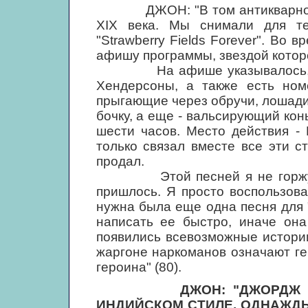
ДЖОН: "В том антикварном ма
XIX века. Мы снимали для т
"Strawberry Fields Forever". Во 
афишу программы, звездой которо
На афише указывалось, что,
Хендерсоны, а также есть ном
прыгающие через обручи, лошади
бочку, а еще - вальсирующий конь
шести часов. Место действия - 
только связал вместе все эти ст
продал.
Этой песней я не горжусь, 
пришлось. Я просто воспользова
нужна была еще одна песня для 
написать ее быстро, иначе она
появились всевозможные истории
жаргоне наркоманов означают гер
героина" (80).
ДЖОН: "ДЖОРДЖ
ИНДИЙСКОМ СТИЛЕ. ОДНАЖДЫ