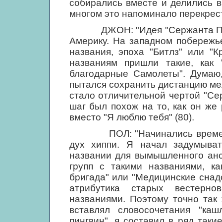
собирались вместе и делились 
многом это напоминало перекрес
ДЖОН: "Идея "Сержанта Пеппе
Америку. На западном побережь
названия, эпоха "Битлз" или "К
названиям пришли такие, как
благодарные Самолеты". Думаю,
пытался сохранить дистанцию меж
стало отличительной чертой "Се
шаг был похож на то, как он же 
вместо "Я люблю тебя" (80).
ПОЛ: "Начинались времена х
дух хиппи. Я начал задумыва
названии для вымышленного анс
групп с такими названиями, к
бригада" или "Медицинские снадо
атрибутика старых вестерн
названиями. Поэтому точно так 
вставлял словосочетания "ка
пингвин", я составил в ряд таки