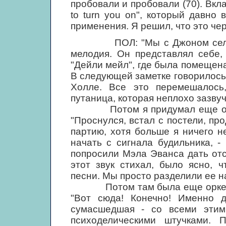
пробовали и пробовали (70). Вкла
to turn you on", который давно 
применения. Я решил, что это чер
ПОЛ: "Мы с Джоном сели, у 
мелодия. Он представлял себе,
"Дейли мейл", где была помещена
В следующей заметке говорилось 
Холле. Все это перемешалось,
путаница, которая неплохо зазвуч
Потом я придумал еще один к
"Проснулся, встал с постели, пр
партию, хотя больше я ничего н
начать с сигнала будильника, 
попросили Мэла Эванса дать отсч
этот звук стихал, было ясно, 
песни. Мы просто разделили ее н
Потом там была еще оркестров
"Вот сюда! Конечно! Именно д
сумасшедшая - со всеми этими
психоделическими штучками.