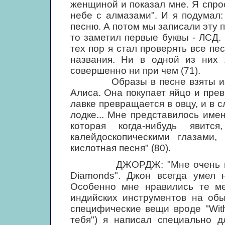
женщиной и показал мне. Я спрос
небе с алмазами". И я подумал:
песню. А потом мы записали эту п
то заметил первые буквы - ЛСД. 
тех пор я стал проверять все пе
названия. Ни в одной из них 
совершенно ни при чем (71).
Образы в песне взяты из "Ал
Алиса. Она покупает яйцо и пре
лавке превращается в овцу, и в 
лодке... Мне представилось име
которая когда-нибудь явит
калейдоскопическими глазами
кислотная песня" (80).
ДЖОРДЖ: "Мне очень понрав
Diamonds". Джон всегда умел 
Особенно мне нравились те ме
индийских инструментов на об
специфические вещи вроде "With
тебя") я написал специально д