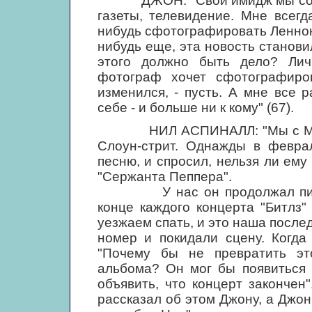
ДЖОН: "Свой имидж мы создал
газеты, телевидение. Мне всег
нибудь сфотографировать Леннона
нибудь еще, эта новость станови
этого должно быть дело? Личн
фотограф хочет сфотографиро
изменился, - пусть. А мне все 
себе - и больше ни к кому" (67).
НИЛ АСПИНАЛЛ: "Мы с Мэлом 
Слоун-стрит. Однажды в феврал
песню, и спросил, нельзя ли ему
"Сержанта Пеппера".
У нас он продолжал писать,
конце каждого концерта "Битлз"
уезжаем спать, и это наша после
номер и покидали сцену. Когда
"Почему бы не превратить эт
альбома? Он мог бы появиться в
объявить, что концерт закончен
рассказал об этом Джону, а Джон