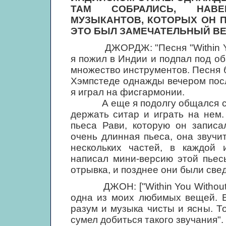
ТАМ СОБРАЛИСЬ, НАВЕ
МУЗЫКАНТОВ, КОТОРЫХ ОН П
ЭТО БЫЛ ЗАМЕЧАТЕЛЬНЫЙ ВЕЧЕ
ДЖОРДЖ: "Песня "Within You Wi
я пожил в Индии и подпал под об
множество инструментов. Песня 
Хэмпстеде однажды вечером посл
я играл на фисгармонии.
А еще я подолгу общался с Ра
держать ситар и играть на нем. 
пьеса Рави, которую он записа
очень длинная пьеса, она звучи
нескольких частей, в каждой 
написал мини-версию этой пьес
отрывка, и позднее они были све
ДЖОН: ["Within You Without Yo
одна из моих любимых вещей. В
разум и музыка чисты и ясны. Т
сумел добиться такого звучания".