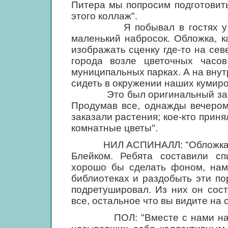
Питера мы попросим подготовить
этого коллаж".
Я побывал в гостях у Пите
маленький набросок. Обложка, к
изображать сценку где-то на сев
города возле цветочных часов
муниципальных парках. А на вну
сидеть в окружении наших кумиро
Это был оригинальный замысе
Продумав все, однажды вечером
заказали растения; кое-кто прин
комнатные цветы".
НИЛ АСПИНАЛЛ: "Обложка появ
Блейком. Ребята составили сп
хорошо бы сделать фоном, нам
библиотеках и раздобыть эти по
подретушировал. Из них он сост
все, остальное что вы видите на 
ПОЛ: "Вместе с нами над об