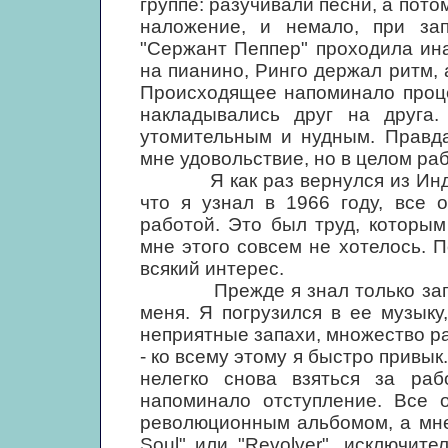
группе: разучивали песни, а пото
наложение, и немало, при зап
"Сержант Пеппер" проходила ина
на пианино, Ринго держал ритм,
Происходящее напоминало проце
накладывались друг на друга.
утомительным и нудным. Правда
мне удовольствие, но в целом ра
Я как раз вернулся из Индии, 
что я узнал в 1966 году, все 
работой. Это был труд, которы
мне этого совсем не хотелось. П
всякий интерес.
Прежде я знал только западн
меня. Я погрузился в ее музыку
неприятные запахи, множество р
- ко всему этому я быстро привык
нелегко снова взяться за раб
напоминало отступление. Все 
революционным альбомом, а мне 
Soul" или "Revolver", исключите