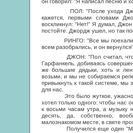
он говорил: "Я написал песню и хо
ПОЛ: "После ухода Джорджа
кажется, первыми словами Джо
воскликнул: "Нет!" Я думал, Джон
постойте. Джордж ушел, но так по
РИНГО: "Все мы поехали к Дж
всем разобрались, и он вернулся"
ДЖОН: "Пол считал, что мы 
Гapфанкель, добиваясь совершен
же большие дядьки, хоть и лен
возьми, и мы не собираемся реп
привыкнуть к такой системе, мы 
для нас.
Это было жуткое, ужасное ощ
хотел только одного: чтобы нас 
к восьми часам утра, а музыку 
десять, да, собственно, во
малознакомом месте, в свете про
Получился еще один "Magical 