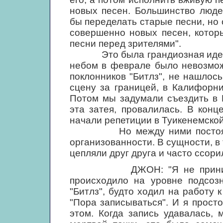
новых песен. Большинство люде
бы переделать старые песни, но
совершенно новых песен, котор
песни перед зрителями".
Это была грандиозная идея, н
небом в феврале было невозмож
поклонников "Битлз", не нашлос
сцену за границей, в Калифорн
Потом мы задумали съездить в 
эта затея, провалилась. В конц
начали репетиции в Туикенемской
Но между ними постоянно в
организованности. В сущности, в
цепляли друг друга и часто ссори
ДЖОН: "Я не принимал ни
происходило на уровне подсозн
"Битлз", будто ходил на работу к
"Пора записываться". И я прост
этом. Когда запись удавалась, 