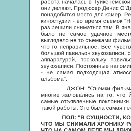
работа началась в Туикенемской
они делают. Продюсер Денис О'Де
понадобится место для камер. Р
киностудии - во время съемок "Hel
раз решили сниматься там. В янв
было не самое удачное мест
выглядело не то съемками фильма
что-то неправильное. Все чувст
большой павильон звукозаписи, 
аппаратурой, поскольку павил
звукозаписи. Постоянные напомин
- не самая подходящая атмос
альбома".
ДЖОН: "Съемки фильма "Let 
многие жаловались на то, что 
самые отъявленные поклонники 
такой работы. Это была самая печ
ПОЛ: "В СУЩНОСТИ, К
ЧТО МЫ СНИМАЛИ ХРОНИКУ Р
ЧТО НА САМОМ ДЕЛЕ МЫ ДВИЖ