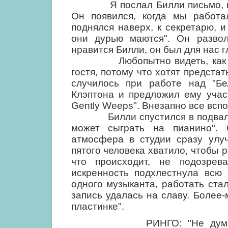
Я послал Билли письмо, пригл
Он появился, когда мы работал
поднялся наверх, к секретарю, и
они дурью маются". Он развол
нравится Билли, он был для нас г
Любопытно видеть, как любе
гостя, потому что хотят предста
случилось при работе над "Бе
Клэптона и предложил ему участ
Gently Weeps". Внезапно все всп
Билли спустился в подвал, и 
может сыграть на пианино". 
атмосфера в студии сразу улуч
пятого человека хватило, чтобы 
что происходит, не подозрев
искренность подхлестнула всю
одного музыканта, работать ста
запись удалась на славу. Более-
пластинке".
РИНГО: "Не думаю, что