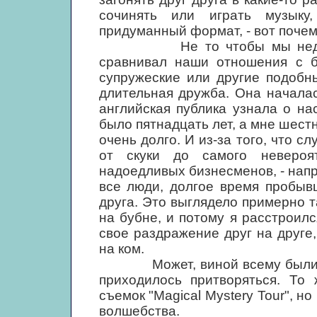
сочинять или играть музыку
придуманный формат, - вот почем
Не то чтобы мы недолюбли
сравнивал наши отношения с бр
супружеские или другие подобн
длительная дружба. Она началас
английская публика узнала о на
было пятнадцать лет, а мне шест
очень долго. И из-за того, что сл
от скуки до самого невероя
надоедливых бизнесменов, - напр
все люди, долгое время пробыв
друга. Это выглядело примерно та
на бубне, и потому я расстроил
свое раздражение друг на друге
на ком.
Может, виной всему были съем
приходилось притворяться. То
съемок "Magical Mystery Tour", но
волшебства.