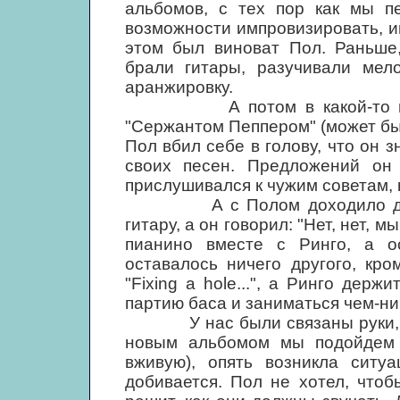
альбомов, с тех пор как мы п
возможности импровизировать, игр
этом был виноват Пол. Раньше,
брали гитары, разучивали мел
аранжировку.
А потом в какой-то момент
"Сержантом Пеппером" (может быт
Пол вбил себе в голову, что он з
своих песен. Предложений он 
прислушивался к чужим советам, 
А с Полом доходило до абс
гитару, а он говорил: "Нет, нет,
пианино вместе с Ринго, а о
оставалось ничего другого, кро
"Fixing a hole...", а Ринго дер
партию баса и заниматься чем-ни
У нас были связаны руки, и, х
новым альбомом мы подойдем 
вживую), опять возникла ситуа
добивается. Пол не хотел, чтоб