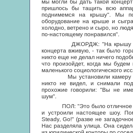
мы могли бы дать такой концерт
пришлось бы тащить всю аппар
поднимемся на крышу". Мы п
оборудование на крыше и сыгра
холодно, ветрено и сыро, но люд
по-настоящему понравился".
ДЖОРДЖ: "На крышу мы под
концерта вживую, - так было гор
никто еще не делал ничего подоб
что произойдет, когда мы будем
маленького социологического ис
Мы установили камеру в прие
никто не видел, и снимали по
прохожие говорили: "Вы не име
шум".
ПОЛ: "Это было отличное ра
и устроили настоящее шоу. Пом
Steady, Go!" (разве не загадочн
Нас разделяла улица. Она сидел
из юридической конторы по сосед