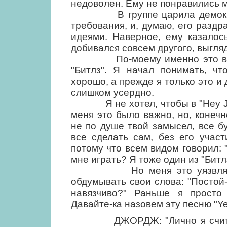
недоволен. Ему не понравились м
В группе царила демократи
требования, и, думаю, его раздр
идеями. Наверное, ему казалос
добивался совсем другого, выгляд
По-моему именно это в конц
"Битлз". Я начал понимать, чт
хорошо, а прежде я только это и
слишком усердно.
Я не хотел, чтобы в "Hey Jud
меня это было важно, но, конечн
не по душе твой замысел, все б
все сделать сам, без его учас
потому что всем видом говорил: 
мне играть? Я тоже один из "Битлз
Но меня это уязвляло, я 
обдумывать свои слова: "Постой-
навязчиво?" Раньше я просто 
Давайте-ка назовем эту песню "Ye
ДЖОРДЖ: "Лично я считаю, ч