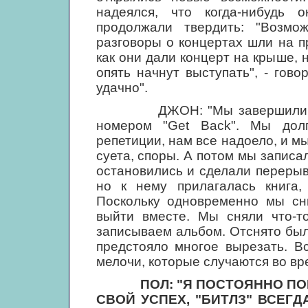
надеялся, что когда-нибудь 
продолжали твердить: "Возмо
разговоры о концертах шли на пр
как они дали концерт на крыше, 
опять начнут выступать", - гов
удачно".
ДЖОН: "Мы завершили выст
номером "Get Back". Мы долг
репетиции, нам все надоело, и м
суета, споры. А потом мы записа
остановились и сделали переры
но к нему прилагалась книга,
Поскольку одновременно мы сн
выйти вместе. Мы сняли что-т
записываем альбом. Отснято был
предстояло многое вырезать. В
мелочи, которые случаются во вре
ПОЛ: "Я ПОСТОЯННО ПО
СВОЙ УСПЕХ, "БИТЛЗ" ВСЕГ