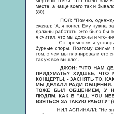
мертвой точки, это было замеч
месте, а чаще всего так и быва
(80).
ПОЛ: "Помню, однажды, во в
сказал: "А, я понял. Ему нужна ра
должны работать. Это было бы п
я считал, что мы должны и что-ни
Со временем я уговорил всех
бурные споры. Поэтому фильм п
том, о чем мы планировали его сн
так уж все вышло".
ДЖОН: "ЧТО НАМ Д
ПРИДУМАТЬ? ХУДШЕЕ, ЧТО 
КОНЦЕРТЫ, - ЗАСНЯТЬ ТО, К
МЫ ДЕЛАЛИ РАДИ ОБЩЕНИЯ.
ТОЖЕ БЫЛ ОБЩЕНИЕМ, У 
ЛЮДЯМ, КАК В "ALL YOU NEE
ВЗЯТЬСЯ ЗА ТАКУЮ РАБОТУ" (6
НИЛ АСПИНАЛЛ: "Не знаю точ