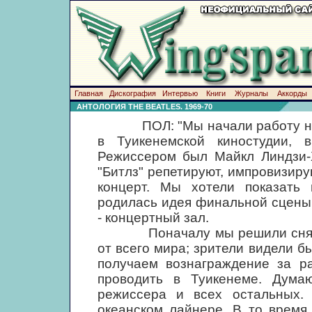
Главная
Дискография
Интервью
Книги
Журналы
Аккорды
АНТОЛОГИЯ THE BEATLES. 1969-70
ПОЛ: "Мы начали работу над фи
в Туикенемской киностудии, 
Режиссером был Майкл Линдзи-Х
"Битлз" репетируют, импровизир
концерт. Мы хотели показать
родилась идея финальной сцены:
- концертный зал.
Поначалу мы решили сняться
от всего мира; зрители видели бы
получаем вознаграждение за ра
проводить в Туикенеме. Дума
режиссера и всех остальных.
океанском лайнере. В то время