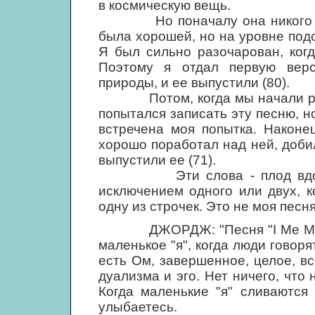
в космическую вещь.
Но поначалу она никого не з
была хорошей, но на уровне под
Я был сильно разочарован, когд
Поэтому я отдал первую вер
природы, и ее выпустили (80).
Потом, когда мы начали работа
попытался записать эту песню, но
встречена моя попытка. Наконе
хорошо поработал над ней, доби
выпустили ее (71).
Эти слова - плод вдохнове
исключением одного или двух, 
одну из строчек. Это не моя песня
ДЖОРДЖ: "Песня "I Me Mine" -
маленькое "я", когда люди говорят
есть Ом, завершенное, целое, вс
дуализма и эго. Нет ничего, что
Когда маленькие "я" сливаются
улыбаетесь.