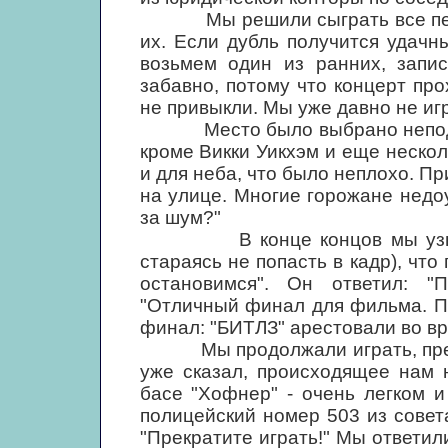
Мы решили сыграть все песни,
их. Если дубль получится удачн
возьмем один из ранних, запи
забавно, потому что концерт пр
не привыкли. Мы уже давно не иг
Место было выбрано неподходя
кроме Викки Уикхэм и еще нескол
и для неба, что было неплохо. Пр
на улице. Многие горожане недо
за шум?"
В конце концов мы узнали 
стараясь не попасть в кадр), чт
остановимся". Он ответил: "
"Отличный финал для фильма. Пу
финал: "БИТЛЗ" арестовали во вр
Мы продолжали играть, предчув
уже сказал, происходящее нам 
басе "Хофнер" - очень легком 
полицейский номер 503 из сове
"Прекратите играть!" Мы ответил