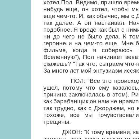
хотел Пол. Видимо, пришло врем
нибудь еще, он хотел, чтобы м
еще чем-то. И, как обычно, мы с 
так далее. А он настаивал. На
подобное. Я вроде как был с ними
ни до чего не было дела. К то
героине и на чем-то еще. Мне б
фильме, когда я собираюсь и
Вселенную"), Пол начинает зеват
скажешь? "Так что, сыграем что-
За много лет мой энтузиазм иссяк"
ПОЛ: "Все это происходило в
ушел, потому что ему казалось
причина заключалась в этом). Ри
как барабанщик он нам не нравит
так трудно, как с Джорджем, но 
похоже, все мы почувствовал
трещины.
ДЖОН: "К тому времени, как "Б
загонять друг друга в какие-то 