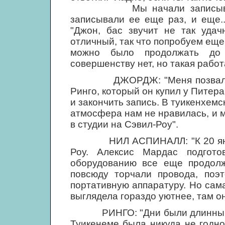
Мы начали записывать пе
записывали ее еще раз, и еще..
"Джон, бас звучит не так удач
отличный, так что попробуем еще р
можно было продолжать до 
совершенству нет, но такая работ
ДЖОРДЖ: "Меня позвали на в
Ринго, который он купил у Питер
и закончить запись. В туикенхем
атмосфера нам не нравилась, и 
в студии на Сэвил-Роу".
НИЛ АСПИНАЛЛ: "К 20 января
Роу. Алексис Мардас подгот
оборудованию все еще продолж
повсюду торчали провода, поэ
портативную аппаратуру. Но сама 
выглядела гораздо уютнее, там он
РИНГО: "Дни были длинными, н
Туикенеме была никуда не годн