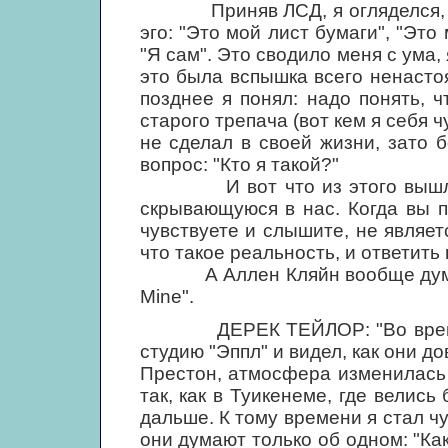
Приняв ЛСД, я огляделся, и вс
эго: "Это мой лист бумаги", "Это
"Я сам". Это сводило меня с ума, 
это была вспышка всего ненасто
позднее я понял: надо понять, ч
старого трепача (вот кем я себя ч
не сделал в своей жизни, зато б
вопрос: "Кто я такой?"
И вот что из этого вышло: "Я
скрывающуюся в нас. Когда вы по
чувствуете и слышите, не являет
что такое реальность, и ответить 
А Аллен Кляйн вообще думал, ч
Mine".
ДЕРЕК ТЕЙЛОР: "Во время запи
студию "Эппл" и видел, как они д
Престон, атмосфера изменилась 
так, как в Туикенеме, где велись
дальше. К тому времени я стал чу
они думают только об одном: "Ка