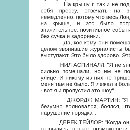
На крышу я так и не поднялс
себя прессу, отвечать на з
немедленно, потому что весь Лонд
на крыше, и это было потр
значительное, позитивное событ
без сучка и задоринки.
Да, кое-кому они помешали, 
целом звонившие журналисты был
выступают. Это было здорово. Это
НИЛ АСПИНАЛЛ: "Я не знал, к
сильно помешали, но им не по
улице. И никому из них не приш
меня там не было. Я лежал в бол
- вот я и пропустил это шоу".
ДЖОРДЖ МАРТИН: "Я был вни
безумно волновался, боялся, ч
нарушение порядка".
ДЕРЕК ТЕЙЛОР: "Когда они ус
открылись новые возможности