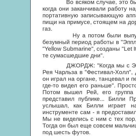
Во всяком случае, это была н
когда они заканчивали работу над
портативную записывающую аппа
пищи на примусе, стоящем на дор
газ.
Ну а потом были выпущены 
безумный период работы в "Эппл
"Yellow Submarine", созданы "Let 
те сумасшедшие дни".
ДЖОРДЖ: "Когда мы с Эрико
Рея Чарльза в "Фестивал-Холл", 
он играл на органе, танцевал и пе
где-то видел его раньше". Прос
Потом вышел Рей, его группа 
представил публике... Билли П
услышал, как Билли играет н
инструменте сам - я предоставил
Мы не виделись с ним с тех пор,
Тогда он был еще совсем мальчиш
под шесть футов.