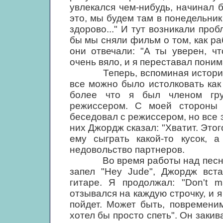
увлекался чем-нибудь, начинал 
это, мы будем там в понедельник
здорово..." И тут возникали про
бы мы сняли фильм о том, как ра
они отвечали: "А ты уверен, ч
очень вяло, и я переставал поним
Теперь, вспоминая историю со
все можно было истолковать ка
более что я был членом гру
режиссером. С моей стороны 
беседовал с режиссером, но все э
них Джордж сказал: "Хватит. Этого
ему сыграть какой-то кусок, 
недовольство партнеров.
Во время работы над песней "H
запел "Hey Jude", Джордж вст
гитаре. Я продолжал: "Don't m
отзывался на каждую строчку, и я
пойдет. Может быть, повремени
хотел бы просто спеть". Он закива