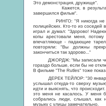
Это демонстрация, дружище".
Кажется, в результате отк
завершился фильм".
РИНГО: "Я никогда не чувст
полицейских. Кто-то из соседей в
играл и думал: "Здорово! Надею
копы арестовали меня, потому
впечатляюще - падающие тарелк
повторяли: "Вы должны прек
закончиться так здорово..."
ДЖОРДЖ: "Мы записали четыре
гораздо больше, если бы не отклю
В фильме "The Rutles" тоже показ
ДЕРЕК ТЕЙЛОР: "30 января, в 
услышал откуда-то сверху музык
идти и выяснять, что происходит.
это меня не касалось. У меня б
собрались люди, слышал, как н
музыку с улицы замечательно.