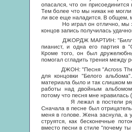
опасался, что он присоединится 
Тем более что мы никак не могли 
ли все еще наладится. В общем,
Но играл он отлично, мы заме
концов запись получилась удачно
ДЖОРДЖ МАРТИН: "Билли Пре
пианист, и одна его партия в "
Кроме того, он был дружелюбн
помогал сгладить трения между р
ДЖОН: "Песня "Across The Un
для концовки "Белого альбома"
материала было и так слишком мн
работы над двойным альбомом 
потому что песня мне нравилась (
Я лежал в постели рядом с
Сначала в песне был отрицательн
меня в голове. Жена заснула, а 
струятся, как бесконечные пото
вместо песни в стиле "почему ты