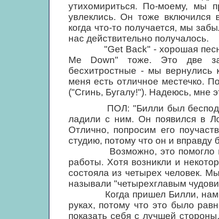
утихомириться. По-моему, мы 
увлеклись. Он тоже включился в
когда что-то получается, мы забы
нас действительно получалось.
"Get Back" - хорошая песня. Я
Me Down" тоже. Это две за
бесхитростные - мы вернулись 
меня есть отличное местечко. По
("Сгинь, Бугалу!"). Надеюсь, мне 
ПОЛ: "Билли был бесподобен
ладили с ним. Он появился в Ло
Отлично, попросим его поучаств
студию, потому что он и вправду
Возможно, это помогло нам 
работы. Хотя возникли и некотор
состояла из четырех человек. М
называли "четырехглавым чудов
Когда пришел Билли, нам дей
руках, потому что это было рав
показать себя с лучшей стороны