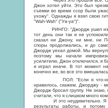
Через это прошли все. Однаж
Джон хотел уйти. Это был чрез
съемки во время ссор были ужас
ухожу". Однажды я взял свою ги
"Wah-Wah" ("Уа-уа")".
РИНГО: "Джордж ушел из-за П
тот день они так и не успокоил
сказал ни Джону, ни мне, ни П
споры продолжались, и до само
Джордж уехал домой. Мы вернули
поэтому мы начали импровизи
усилителю, Джон отключился, я б
я играл иначе. В тот момент н
конечно же, во все это вмешалась
ПОЛ: "Если я что-нибудь 
нравилось, скажем, Джорджу - м
Джордж бросил группу. Не знаю, 
считали, что я слишком много ко
И это неудивительно. Я тако
результаты работы, и потому 