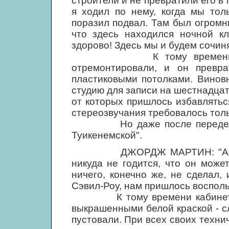
строители и не превратили его в 
я ходил по нему, когда мы тол
поразил подвал. Там был огромны
что здесь находился ночной к
здорово! Здесь мы и будем сочиня
К тому времени как в 
отремонтировали, и он превр
пластиковыми потолками. Винов
студию для записи на шестнадца
от которых пришлось избавлятьс
стереозвучания требовалось толь
Но даже после переделки э
Туикенемской".
ДЖОРДЖ МАРТИН: "Алекс-Вол
никуда не годится, что он може
ничего, конечно же, не сделал,
Сэвил-Роу, нам пришлось восполь
К тому времени кабинеты в 
выкрашенными белой краской - с
пустовали. При всех своих техн