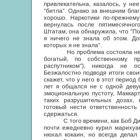
привлекательна, казалось, у не
"битла". Однако за внешним бла
хорошо. Наркотики по-прежнему
вернулась после пятимесячног
Штатам, она обнаружила, что "П
я ничего не знала об этом. Д
которых я не знала".
Но проблема состояла не толь
богатый, по собственному п
распутником"), никогда не о
Безжалостно подводя итоги сво
скажет, что у него в этот период
лет я общался не с одной деву
эмоциональную пустоту, Маккарт
таких разрушительных дозах, 
готовый нести ответственность
сдержаться.
С того времени, как Боб Дилан
почти ежедневно курил марихуан
нюхал кокаин, но всегда делал