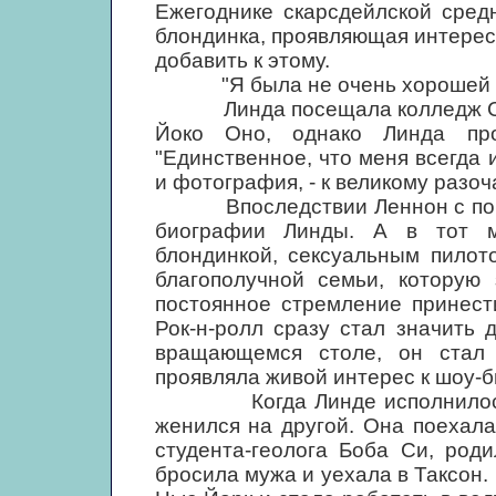
Ежегоднике скарсдейлской сред
блондинка, проявляющая интерес
добавить к этому.
"Я была не очень хорошей уче
Линда посещала колледж Сары 
Йоко Оно, однако Линда пр
"Единственное, что меня всегда 
и фотография, - к великому разоч
Впоследствии Леннон с помощ
биографии Линды. А в тот м
блондинкой, сексуальным пилот
благополучной семьи, которую 
постоянное стремление принест
Рок-н-ролл сразу стал значить
вращающемся столе, он стал
проявляла живой интерес к шоу-б
Когда Линде исполнилось во
женился на другой. Она поехал
студента-геолога Боба Си, род
бросила мужа и уехала в Таксон.