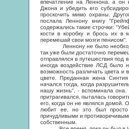
впечатление на Леннона, а он 
Джона и убедить его субсидиро
проскочить мимо охраны. Друго
послала Леннону книгу "Грейпф
содержались такие строчки: "Убе
кости в коробку и брось их в 
перемешай свои мозги пенисом".
Леннону не было необходимо
так уже были достаточно перемеш
отправлялся в путешествия под 
иногда воздействие ЛСД было н
возможность различать цвета и 
цвете. Преданная жена Синтия
начался тогда, когда разрушител
нашу жизнь", - вспоминала она.
притрагивался, пыталась говорить
его, когда он не являлся домой.
любит ее, но это был просто
причудливыми и противоречивыми 
собственным.
Все время, пока он был в Инд