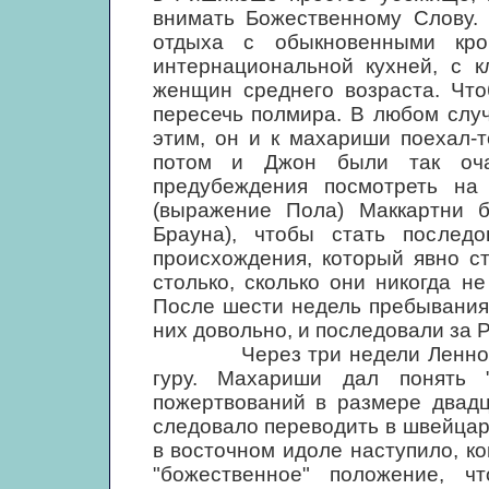
внимать Божественному Слову. 
отдыха с обыкновенными кро
интернациональной кухней, с к
женщин среднего возраста. Что
пересечь полмира. В любом слу
этим, он и к махариши поехал-т
потом и Джон были так оча
предубеждения посмотреть на
(выражение Пола) Маккартни 
Брауна), чтобы стать последо
происхождения, который явно с
столько, сколько они никогда н
После шести недель пребывания
них довольно, и последовали за 
Через три недели Леннон, Х
гуру. Махариши дал понять 
пожертвований в размере двадц
следовало переводить в швейцар
в восточном идоле наступило, ко
"божественное" положение, ч