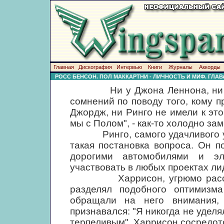
Главная
Дискография
Интервью
Книги
Журналы
Аккорды
РОСС БЕНСОН. ПОЛ МАККАРТНИ - ЛИЧНОСТЬ И МИФ. ГЛАВА
Ни у Джона Леннона, ни у П
сомнений по поводу того, кому п
Джордж, ни Ринго не имели к эт
мы с Полом", - как-то холодно за
Ринго, самого удачливого уда
такая постановка вопроса. Он п
дорогими автомобилями и э
участвовать в любых проектах ли
Харрисон, угрюмо рассужда
разделял подобного оптимизм
обращали на него внимания
признавался: "Я никогда не удел
терпеливым". Харрисон сосредот