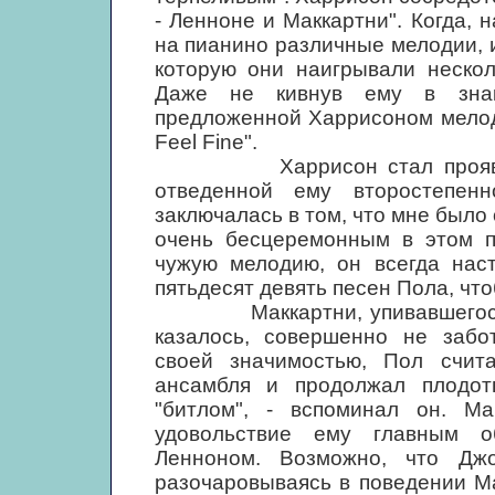
- Ленноне и Маккартни". Когда, 
на пианино различные мелодии, 
которую они наигрывали нескол
Даже не кивнув ему в знак
предложенной Харрисоном мелоди
Feel Fine".
Харрисон стал проявлять 
отведенной ему второстепен
заключалась в том, что мне было 
очень бесцеремонным в этом п
чужую мелодию, он всегда нас
пятьдесят девять песен Пола, что
Маккартни, упивавшегося св
казалось, совершенно не забо
своей значимостью, Пол счит
ансамбля и продолжал плодот
"битлом", - вспоминал он. Ма
удовольствие ему главным о
Ленноном. Возможно, что Дж
разочаровываясь в поведении М