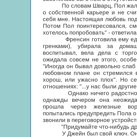
По словам Шварц, Пол жаловал
о собственной карьере и не сч
себя мне. Настоящая любовь по
Потом Пол поинтересовался, см
хотелось попробовать" - ответила
Френсин готовила ему еду (л
гренками), убирала за дома
воспитывал, вела дела с торг
ожидала совсем не этого, особе
"Иногда он бывал довольно слаб 
любовном плане он стремился в
хорош, или ужасно плох". Но с
отношениях: "...у нас были други
Однако ничего радостного н
однажды вечером она неожида
прошла через железные воро
попытались предупредить Пола о
звонили в переговорное устройств
"Придумайте что-нибудь другое
У Джейн был свой ключ. Она в