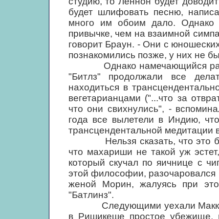
студию, то Леннон будет доводит
будет шлифовать песню, написа
много им обоим дало. Однако 
привычке, чем на взаимной симпат
говорит Браун. - Они с юношески
познакомились позже, у них не б
Однако намечающийся разлад
"Битлз" продолжали все дел
находиться в трансцендентальн
вегетарианцами ("...что за отвр
что они свихнулись", - вспоми
года все вылетели в Индию, чт
трансцендентальной медитации 
Нельзя сказать, что это были
что махариши не такой уж эстет,
который скучал по яичнице с чи
этой философии, разочаровался 
женой Морин, жалуясь при эт
"Батлинз".
Следующими уехали Маккартн
в Ришикеше простое убежище, 