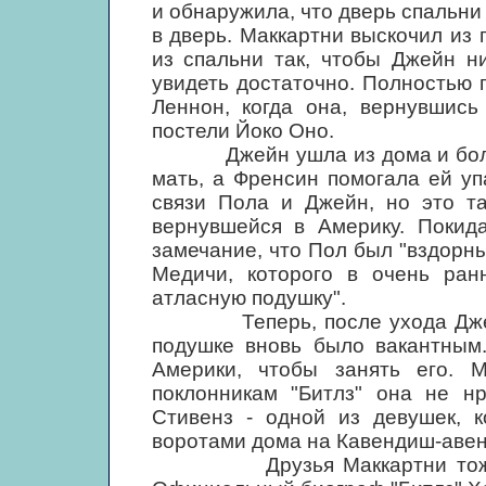
и обнаружила, что дверь спальни
в дверь. Маккартни выскочил из 
из спальни так, чтобы Джейн н
увидеть достаточно. Полностью 
Леннон, когда она, вернувшись
постели Йоко Оно.
Джейн ушла из дома и больше
мать, а Френсин помогала ей уп
связи Пола и Джейн, но это т
вернувшейся в Америку. Покид
замечание, что Пол был "вздорн
Медичи, которого в очень ран
атласную подушку".
Теперь, после ухода Джейн 
подушке вновь было вакантным
Америки, чтобы занять его. 
поклонникам "Битлз" она не н
Стивенз - одной из девушек, 
воротами дома на Кавендиш-авеню
Друзья Маккартни тоже с с