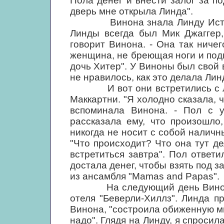
Пола денег и внести залог за под
дверь мне открыла Линда".
Винона знала Линду Истман 
Линды всегда был Мик Джаггер,
говорит Винона. - Она так ниче
женщина, не бреющая ноги и под
дочь Хитер". У Виноны был свой 
не нравилось, как это делала Лин
И вот они встретились с Лин
Маккартни. "Я холодно сказала, 
вспоминала Винона. - Пол с 
рассказала ему, что произошло,
никогда не носит с собой наличн
"Что происходит? Что она тут д
встретиться завтра". Пол ответи
достала денег, чтобы взять под з
из ансамбля "Mamas and Papas".
На следующий день Винона и
отеля "Беверли-Хиллз". Линда п
Винона, "состроила обиженную мин
надо". Глядя на Линду, я спросила