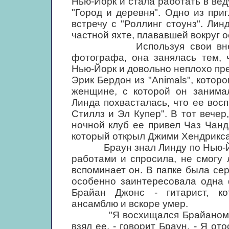
Нью-Йорк и стала работать в в
"Город и деревня". Одно из пр
встречу с "Роллинг стоунз". Лин
частной яхте, плававшей вокруг о
Используя свои внешние 
фотографа, она занялась тем, 
Нью-Йорк и довольно неплохо пре
Эрик Бердон из "Animals", котор
женщине, с которой он занима
Линда похвасталась, что ее во
Стиллз и Эл Купер". В тот вечер
ночной клуб ее привел Чаз Чанд
который открыл Джими Хендрикса
Браун знал Линду по Нью-Йорк
работами и спросила, не смогу 
вспоминает он. В папке была се
особенно заинтересовала одна 
Брайан Джонс - гитарист, ко
ансамблю и вскоре умер.
"Я восхищался Брайаном, и к
взял ее, - говорит Браун. - Я от