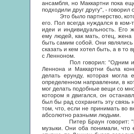
ансамбля, но Маккартни пока ещ
подходили друг другу", - говорил 
Это было партнерство, которо
его. Пол всегда нуждался в ком-
идеи и индивидуальность. Его 
ему людей, как мать, отец, жена
быть самим собой. Они являлись 
сказать и кем хотел быть, а в то
с Ленноном.
Пол говорил: "Одним из са
Леннона и Маккартни была конк
делать ерунду, которая могла 
определенном направлении, в ко
мог делать подобные вещи со мно
котором я двигался, он останав
был бы рад сохранить эту связь н
том, что, если не принимать во 
абсолютно разными людьми.
Питер Браун говорит: "Едва
музыки. Они оба понимали, что