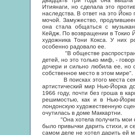
двадцать три года она вышла
Итиянаги, но сделала это проти
наследства. В ответ на это Йоко
мочой. Замужество, продлившеес
она стала общаться с музыкант
Кейдж. По возвращении в Токио 
художника Тони Кокса. У них р
особенно радовало ее.
"В обществе распространен 
детей, но это только миф, - говор
дочери и сильно любила ее, но 
собственное место в этом мире".
В поисках этого места семья 
артистический мир Нью-Йорка до
1966 году, почти без гроша в ка
решимостью, как и в Нью-Йорк
лондонскую художественную сцен
очутилась в доме Маккартни.
"Она хотела получить мои стих
было привычки дарить стихи, и се
самом деле не хотел дарить ей мо