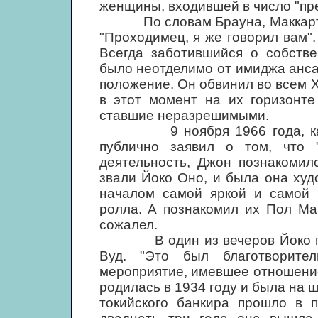
женщины, входившей в число "пр
По словам Брауна, Маккартни 
"Проходимец, я же говорил вам"
Всегда заботившийся о собств
было неотделимо от имиджа ансам
положение. Он обвинил во всем 
в этот момент на их горизонте
ставшие неразрешимыми.
9 ноября 1966 года, как ра
публично заявил о том, что 
деятельность, Джон познакомил
звали Йоко Оно, и была она худ
началом самой яркой и самой 
ролла. А познакомил их Пол Ма
сожалел.
В один из вечеров Йоко приш
Вуд. "Это был благотворите
мероприятие, имевшее отношение
родилась в 1934 году и была на 
токийского банкира прошло в 