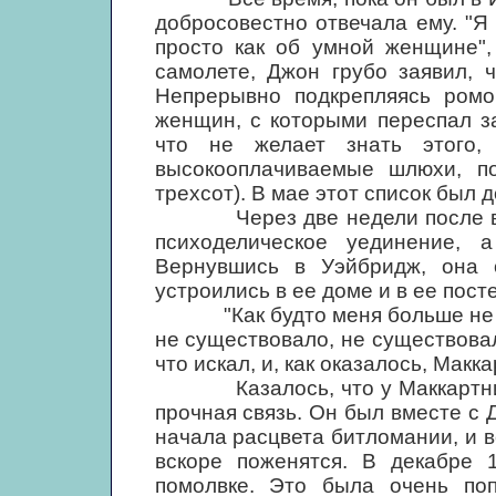
добросовестно отвечала ему. "Я
просто как об умной женщине",
самолете, Джон грубо заявил, 
Непрерывно подкрепляясь ромо
женщин, с которыми переспал з
что не желает знать этого,
высокооплачиваемые шлюхи, по
трехсот). В мае этот список был
Через две недели после возв
психоделическое уединение, 
Вернувшись в Уэйбридж, она 
устроились в ее доме и в ее пост
"Как будто меня больше не сущ
не существовало, не существова
что искал, и, как оказалось, Макк
Казалось, что у Маккартни, ка
прочная связь. Он был вместе с 
начала расцвета битломании, и в
вскоре поженятся. В декабре 
помолвке. Это была очень по