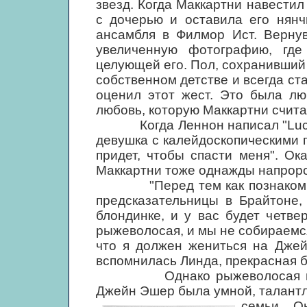
звезд. Когда Маккартни навестил
с дочерью и оставила его нянч
ансамбля в Филмор Ист. Верну
увеличенную фотографию, гд
целующей его. Пол, сохранивший
собственном детстве и всегда ст
оценил этот жест. Это была лю
любовь, которую Маккартни счит
Когда Леннон написал "Lucy in 
девушка с калейдоскопическими 
придет, чтобы спасти меня". Ок
Маккартни тоже однажды напрор
"Перед тем как познакомиться
предсказательницы в Брайтоне,
блондинке, и у вас будет четве
рыжеволосая, и мы не собираемся
что я должен жениться на Джей
вспомнилась Линда, прекрасная б
Однако рыжеволосая продол
Джейн Эшер была умной, талантли
семьи.
О