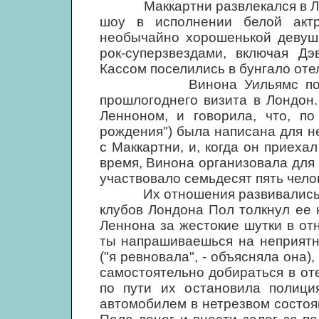
Маккартни развлекался в Лос-
шоу в исполнении белой акт
необычайно хорошенькой девушк
рок-суперзвездами, включая Д
Кассом поселились в бунгало оте
Винона Уильямс познакоми
прошлогоднего визита в Лондон.
Ленноном, и говорила, что, по
рождения") была написана для н
с Маккартни, и, когда он приеха
время, Винона организовала для 
участвовало семьдесят пять чело
Их отношения развивались не с
клубов Лондона Пол толкнул ее н
Леннона за жестокие шутки в отн
ты напрашиваешься на неприятн
("я ревновала", - объясняла она)
самостоятельно добираться в оте
по пути их остановила полици
автомобилем в нетрезвом состоян