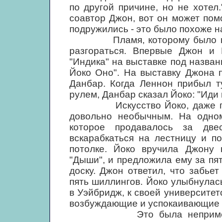
по другой причине, но не хотел.
соавтор Джон, вот он может пом
подружились - это было похоже н
Пламя, которому было предн
разгораться. Впервые Джон и 
"Индика" на выставке под назва
Йоко Оно". На выставку Джона
Данбар. Когда Леннон прибыл т
рулем, Данбар сказал Йоко: "Иди
Искусство Йоко, даже по ав
довольно необычным. На одном
которое продавалось за две
вскарабкаться на лестницу и п
потолке. Йоко вручила Джону к
"Дыши", и предложила ему за пя
доску. Джон ответил, что забь
пять шиллингов. Йоко улыбнулас
в Уэйбридж, к своей университет
возбуждающие и успокаивающие 
Это была непримечательн