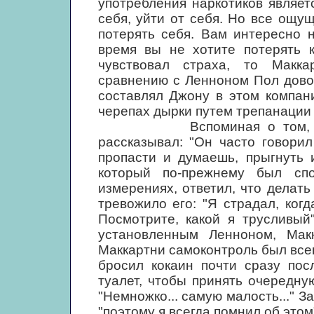
употребления наркотиков являет
себя, уйти от себя. Но все ощу
потерять себя. Вам интересно 
время вы не хотите потерять 
чувствовал страха, то Макка
сравнению с Ленноном Пол дово
составлял Джону в этом компан
черепах дырки путем трепанации 
Вспоминая о том, как Ле
рассказывал: "Он часто говори
пропасти и думаешь, прыгнуть и
который по-прежнему был сп
измерениях, ответил, что делать 
тревожило его: "Я страдал, когда
Посмотрите, какой я трусливый
установленным Ленноном, Мак
Маккартни самоконтроль был всег
бросил кокаин почти сразу пос
туалет, чтобы принять очередну
"Немножко... самую малость..." 
"поэтому я всегда помнил об этом