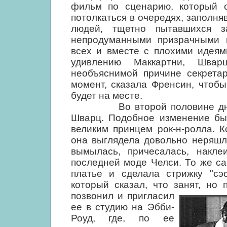
фильм по сценарию, который 
потолкаться в очередях, заполн
людей, тщетно пытавшихся за
непродуманными призрачными и
всех и вместе с плохими идеям
удивлению Маккартни, Швар
необъяснимой причине секрета
момент, сказала Френсин, чтобы
будет на месте.
Во второй половине дня в 
Шварц. Подобное изменение был
великим принцем рок-н-ролла. 
она выглядела довольно неряшл
вымылась, причесалась, накл
последней моде Челси. То же с
платье и сделала стрижку "сэс
который сказал, что занят, но
позвонил и пригласил
ее в студию на Эбби-
Роуд, где, по ее