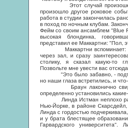
Этот случай произошел в н
произошло другое роковое собы
работа в студии закончилась ран
в поход по ночным клубам. Закончи
Фейм со своим ансамблем "Blue 
высокая блондинка, говорив
представил ее Маккартни: "Пол, э
Маккартни вспоминает: "Я за
через зал, и сразу заинтересо
столику, я сказал какую-то гл
Позвольте мне увести вас отсюда
"Это было забавно, - подтверж
но наши глаза встретились, и что
Браун лаконично свидетель
определенно установились какие-
Линда Истман неплохо разбир
Нью-Йорке, в районе Скарсдейл
Линда с гордостью подчеркивала,
и у брата блестящее образовани
Гарвардского университета".