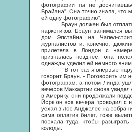
фотографии ты не досчитаешьс
Брайана". Она точно знала, что м
ей одну фотографию".
Браун должен был отплатить е
наркотиков, Браун занимался вы
дом Эпстайна на Чапел-стр
журналистов и, конечно, дюжи
прилетела в Лондон с намере
призналась позднее, она пол
однажды уделил ей немного внима
"В тот раз я впервые нарушил
говорит Браун. - Поговорить им н
фотографам, а потом Линда ушл
вечеров Маккартни снова увидел 
в Америку, они продолжали подде
Йорк он все вечера проводил с 
уехал в Лос-Анджелес на собран
сама оплатив билет, тоже вылет
поехала туда, чтобы разыграть
колоды.