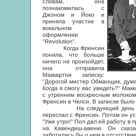
словам, она
познакомилась с
Джоном и Йоко и
приняла участие в
вокальном
оформлении
"Revolution".
Когда Френсин
поняла, что больше
ничего не произойдет,
она отправила
Маккартни записку:
"Дорогой мистер Обманщик, дума
Когда я смогу вас увидеть?" Мак
с утренним воскресным молоком
Френсин в Челси. В записке было 
На следующий день Маккар
переспал с Френсин. Потом он усн
"Уже утро!" Пол дал ей работу в 
на Кавендиш-авеню. Он сказ
заботилась бы о нем в отсутстви