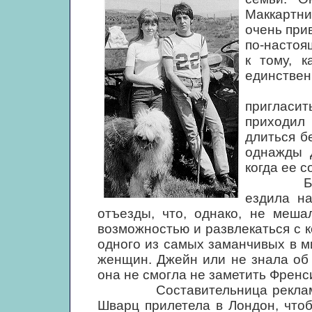
Маккартни
очень при
по-настоя
к тому, 
единствен
Джейн б
пригласи
приходил
длиться б
однажды 
когда ее с
Будучи 
ездила на
отъезды, что, однако, не меша
возможностью и развлекаться с к
одного из самых заманчивых в м
женщин. Джейн или не знала об 
она не смогла не заметить Френс
Составительница рекламных
Шварц прилетела в Лондон, что