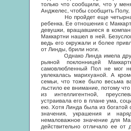
только что сообщили, что у мен
Анджелес, чтобы сообщить Полу, 
Но пройдет еще четырнадцат
ребенка. Ее отношения с Маккар
девушки, вращавшиеся в компани
Маккартни нашел в ней. Безусло
ведь его окружали и более прив
от Линды, брили ноги.
Однако Линда имела другие 
рьяной поклонницей Маккар
самовлюбленный Пол не мог не 
увлекалась марихуаной. А кром
семьи, что тоже было весьма в
льстило ее внимание, потому что
из интеллигентной, преуспе
устраивала его в плане ума, соц
ею. Хотя Линда была из богатой 
значения, украшения и нар
немаловажное значение для Мак
действительно отличало ее от 