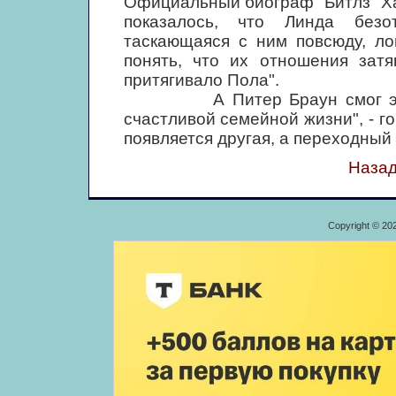
Официальный биограф "Битлз" Ха
показалось, что Линда безо
таскающаяся с ним повсюду, ло
понять, что их отношения затя
притягивало Пола".
А Питер Браун смог это по
счастливой семейной жизни", - го
появляется другая, а переходный
Назад
Copyright © 20