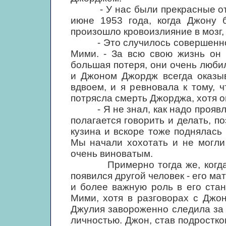
- У нас были прекрасные отно
июне 1953 года, когда Джону 
произошло кровоизлияние в мозг, 
- Это случилось совершенно вн
Мими. - За всю свою жизнь он 
большая потеря, они очень люби
и Джоном Джордж всегда оказыв
вдвоем, и я ревновала к тому, 
потрясла смерть Джорджа, хотя он
- Я не знал, как надо проявлять
полагается говорить и делать, п
кузина и вскоре тоже поднялась 
Мы начали хохотать и не могли
очень виноватым.
Примерно тогда же, когда ск
появился другой человек - его ма
и более важную роль в его стан
Мими, хотя в разговорах с Джо
Джулия завороженно следила за т
личностью. Джон, став подростко