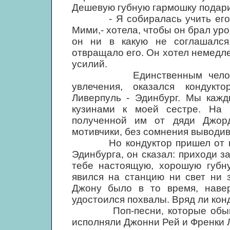
Дешевую губную гармошку подари
- Я собиралась учить его муз
Мими,- хотела, чтобы он брал уро
он ни в какую не соглашался.
отвращало его. Он хотел немедл
усилий.
Единственным человеком,
увлечения, оказался кондукт
Ливерпуль - Эдинбург. Мы кажд
кузинами к моей сестре. На 
полученной им от дяди Джор
мотивчики, без сомнения выводив
Но кондуктор пришел от него 
Эдинбурга, он сказал: приходи з
тебе настоящую, хорошую губн
явился на станцию ни свет ни 
Джону было в то время, навер
удостоился похвалы. Вряд ли конд
Поп-песни, которые обыкнов
исполняли Джонни Рей и Френки Л