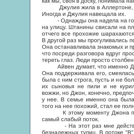
как мы, своя в доску, понимала н
Джулия жила в Аллертоне, и он
Иногда и Джулия навещала их.
- Однажды она надела на голов
на улицу. Штанины свисали на пл
отчего все прохожие шарахаются
В другой раз мы прогуливались по
Она останавливала знакомых и п
что посреди разговора вдруг про
тереть глаз. Люди просто столбен
Айвен думает, что именно Джу
Она поддерживала его, смеялась
была с ним строга, пусть и не бо
их сыновья не пили и не кури
вожжи, но Джон, конечно, предпо
у нее. В семье именно она была
того на нее похожий, стал ее пол
К этому моменту Джона перев
самый слабый поток.
- На этот раз мне действите
безнадежных тупиц. В потоке "В"