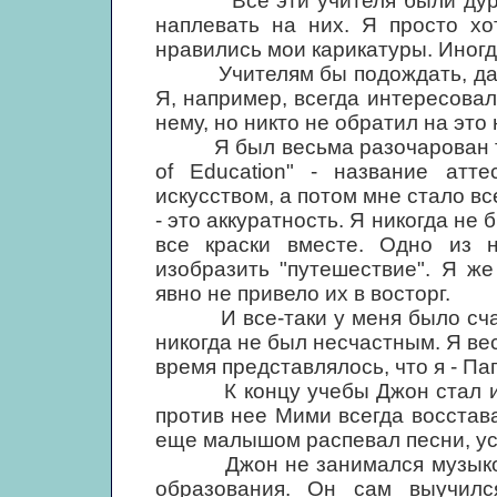
Все эти учителя были дурака
наплевать на них. Я просто хо
нравились мои карикатуры. Иногд
Учителям бы подождать, дать 
Я, например, всегда интересова
нему, но никто не обратил на это
Я был весьма разочарован тем, 
of Education" - название атт
искусством, а потом мне стало вс
- это аккуратность. Я никогда н
все краски вместе. Одно из 
изобразить "путешествие". Я ж
явно не привело их в восторг.
И все-таки у меня было счастл
никогда не был несчастным. Я вес
время представлялось, что я - П
К концу учебы Джон стал инте
против нее Мими всегда восстава
еще малышом распевал песни, у
Джон не занимался музыкой, у
образования. Он сам выучился