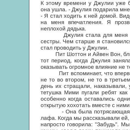
К этому времени у Джулии уже б
она ушла. - Джулия подарила мне
- Я стал ходить к ней домой. Вид
на меня впечатления. Я прозв
неплохой дядька.
Джулия стала для меня чем-
сестры. Чем старше я становилс
стал проводить у Джулии.
Пит Шоттон и Айвен Вон, ближ
тот период, когда Джулия заня
оказывать огромное влияние не то
Пит вспоминает, что впервые 
не то во втором, не то в третье
день их стращали, наказывали,
тетушка Мими пугали ребят как
особенно когда оставались одн
открытую хохотать вместе с ними
- Она была потрясающая, - го
лафа. Когда мы рассказывали ей, 
напросто говорила: "Забудь". М