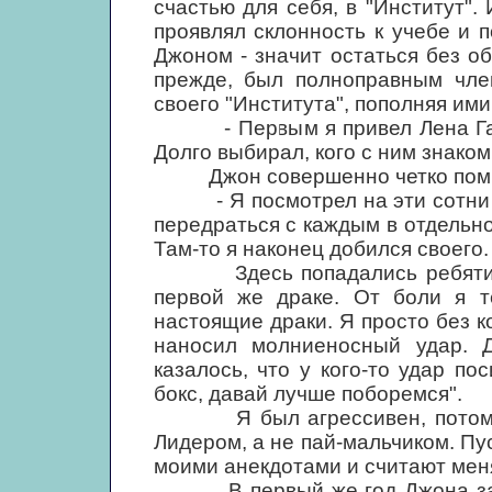
счастью для себя, в "Институт".
проявлял склонность к учебе и 
Джоном - значит остаться без об
прежде, был полноправным чле
своего "Института", пополняя ими
- Первым я привел Лена Гарри
Долго выбирал, кого с ним знаком
Джон совершенно четко помнит
- Я посмотрел на эти сотни ре
передраться с каждым в отдельнос
Там-то я наконец добился своего.
Здесь попадались ребятишки 
первой же драке. От боли я т
настоящие драки. Я просто без ко
наносил молниеносный удар. 
казалось, что у кого-то удар пос
бокс, давай лучше поборемся".
Я был агрессивен, потому чт
Лидером, а не пай-мальчиком. Пус
моими анекдотами и считают мен
В первый же год Джона засту