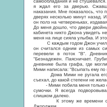
самообладания и не стушевался.
я ждал его за дверью. Сжавш
наказания. Мне показалось, что 
дверях несколько минут назад. И
он полз на четвереньках, издавая
До меня дошло, что двери двойн
кабинета никто Джона увидеть не
меня на лице сияла улыбка. И это
С каждым годом Джон учился в
он считался одним из самых си
перевели в поток "В". Дневни
"Безнадежен. Паясничает. Груб
дневнике была графа, где могл
Мими написала: "Всыпать ему по 
Дома Мими не ругала его, но
съехал, до какой степени не жела
- Мими побила меня только один
сумочки. Я всегда подворовыв
слишком далеко.
К этому же времени относ
Джорджем.