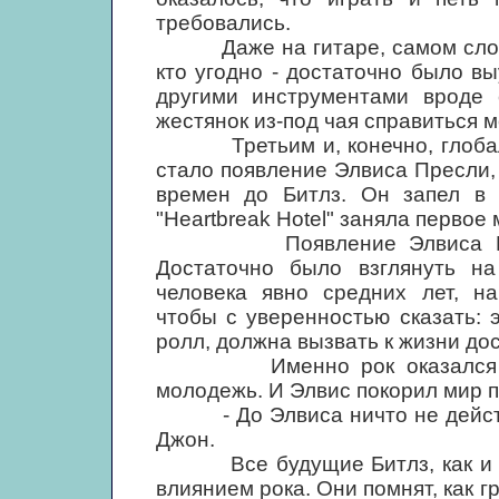
требовались.
Даже на гитаре, самом сложно
кто угодно - достаточно было вы
другими инструментами вроде 
жестянок из-под чая справиться м
Третьим и, конечно, глобальн
стало появление Элвиса Пресли,
времен до Битлз. Он запел в 
"Heartbreak Hotel" заняла первое
Появление Элвиса Пресли
Достаточно было взглянуть н
человека явно средних лет, на
чтобы с уверенностью сказать: 
ролл, должна вызвать к жизни до
Именно рок оказался той м
молодежь. И Элвис покорил мир п
- До Элвиса ничто не действов
Джон.
Все будущие Битлз, как и мил
влиянием рока. Они помнят, как г