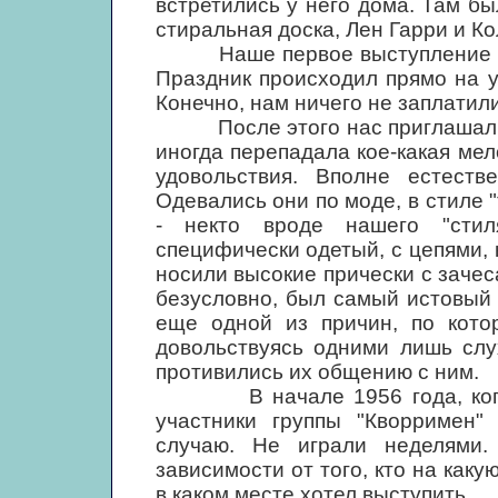
встретились у него дома. Там бы
стиральная доска, Лен Гарри и Ко
Наше первое выступление сост
Праздник происходил прямо на у
Конечно, нам ничего не заплатили
После этого нас приглашали иг
иногда перепадала кое-какая мел
удовольствия. Вполне естестве
Одевались они по моде, в стиле "т
- некто вроде нашего "стил
специфически одетый, с цепями, к
носили высокие прически с зачес
безусловно, был самый истовый 
еще одной из причин, по кото
довольствуясь одними лишь слу
противились их общению с ним.
В начале 1956 года, когда Д
участники группы "Кворримен" 
случаю. Не играли неделями.
зависимости от того, кто на как
в каком месте хотел выступить.