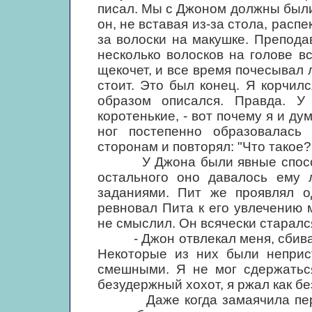
писал. Мы с Джоном должны были 
он, не вставая из-за стола, распе
за волоски на макушке. Препод
несколько волосков на голове вс
щекочет, и все время почесывал 
стоит. Это был конец. Я корчи
образом описался. Правда. 
коротенькие, - вот почему я и ду
ног постепенно образовалась
сторонам и повторял: "Что такое?
У Джона были явные способнос
остального оно давалось ему 
заданиями. Пит же проявлял о
ревновал Пита к его увлечению 
не смыслил. Он всячески старалс
- Джон отвлекал меня, сбивал,
Некоторые из них были неприст
смешными. Я не мог сдержатьс
безудержный хохот, я ржал как бе
Даже когда замаячила первая