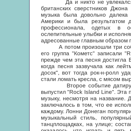
Да и никто не увлекался им
британских сверстников Джона 
музыка была довольно далека 
Америки и была результатом д
профессионала, одетых в о
ослепительные улыбки и исполн
адресованные главным образом
А потом произошли три событи
его группа "Кометс" записали "R
прежде чем эта песня достигла 
когда песня зазвучала как лей
досок", вот тогда рок-н-ролл у
стали ломать кресла, с мясом вы
Второе событие датируется
выпустил "Rock Island Line". Эта
музыку, несмотря на название. 
заключалось в том, что ее испо
каждому. Лонни Донеган популяриз
музыкальный стиль, популярны
танцплощадках, на улице; соста
оказалось, что играть и петь