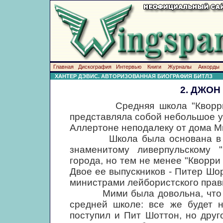
Главная
Дискография
Интервью
Книги
Журналы
Аккорды
ХАНТЕР ДЭВИС. АВТОРИЗОВАННАЯ БИОГРАФИЯ БИТЛЗ
2. ДЖОН
Средняя школа "КворриБэнк"
представляла собой небольшое у
Аллертоне неподалеку от дома М
Школа была основана в 1922
знаменитому ливерпульскому "
города, но тем не менее "Кворри
Двое ее выпускников - Питер Шо
министрами лейбористского прав
Мими была довольна, что Джон
средней школе: все же будет н
поступил и Пит Шоттон, но друго