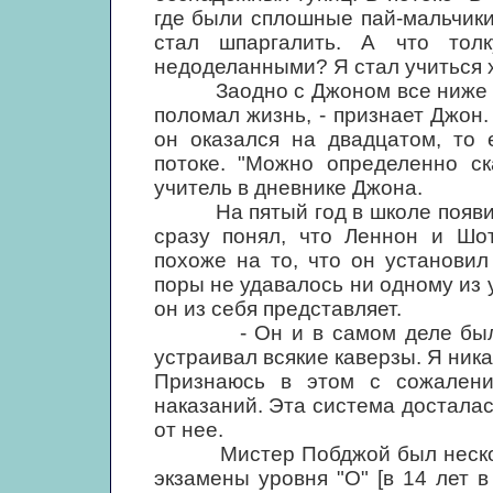
где были сплошные пай-мальчики
стал шпаргалить. А что тол
недоделанными? Я стал учиться 
Заодно с Джоном все ниже съе
поломал жизнь, - признает Джон.
он оказался на двадцатом, то 
потоке. "Можно определенно ск
учитель в дневнике Джона.
На пятый год в школе появилс
сразу понял, что Леннон и Шо
похоже на то, что он установил
поры не удавалось ни одному из 
он из себя представляет.
- Он и в самом деле был со
устраивал всякие каверзы. Я ника
Признаюсь в этом с сожалени
наказаний. Эта система досталас
от нее.
Мистер Побджой был несколько
экзамены уровня "O" [в 14 лет 