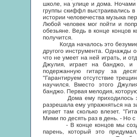
школе, на улице и дома. Ночами
группы скиффл выстраивались в 
истории человечества музыка пе
Любой человек мог пойти и попр
обезьяне. Ведь в конце концов к
получится.
Когда началось это безумие, у
другого инструмента. Однажды о
что не умеет на ней играть, и от
Джулия, играет на банджо, и 
подержанную гитару за дес
"Гарантируем отсутствие трещин
научился. Вместо этого Джули
банджо. Первая мелодия, которую 
Дома ему приходилось зани
разрешала ему упражняться на з
играет там сколько влезет. "Гит
Мими по десять раз в день. - Но 
- В конце концов мы создали
парень, который это придума