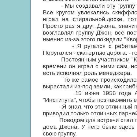
- Мы создавали эту группу врод
Все кругом увлекались скиффло
играл на стиральной,доске, по
Просто раз я друг Джона, значит
возглавлял группу Джон, все по
именно из-за этого покидали "Кво
- Я ругался с ребятами им
Поругался - скатертью дорога, - г
Постоянным участником "Квор
времени он играл с ними сам, н
есть исполнял роль менеджера.
То же самое происходило в ли
вырастали из-под земли, как гриб
15 июня 1956 года Айвен 
"Института", чтобы познакомить е
- Я знал, что это отличный паре
приводил только отличных парней
Поводом для встречи стал праз
дома Джона. У него было здесь 
свою группу.