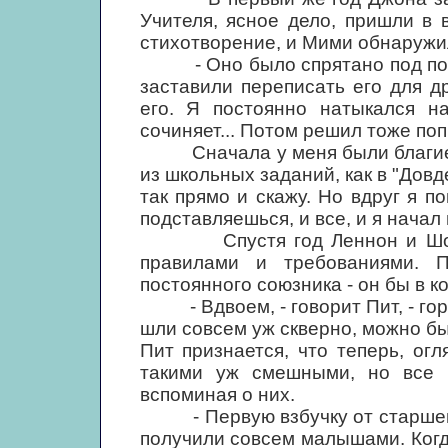
Учителя, ясное дело, пришли в 
стихотворение, и Мими обнаружил
- Оно было спрятано под подуш
заставили переписать его для д
его. Я постоянно натыкался н
сочиняет... Потом решил тоже по
Сначала у меня были благие н
из школьных заданий, как в "Довде
так прямо и скажу. Но вдруг я п
подставляешься, и все, и я начал
Спустя год Леннон и Шоттон
правилами и требованиями. П
постоянного союзника - он бы в к
- Вдвоем, - говорит Пит, - гора
шли совсем уж скверно, можно бы
Пит признается, что теперь, ог
такими уж смешными, но все 
вспоминая о них.
- Первую взбучку от старшего 
получили совсем малышами. Когда