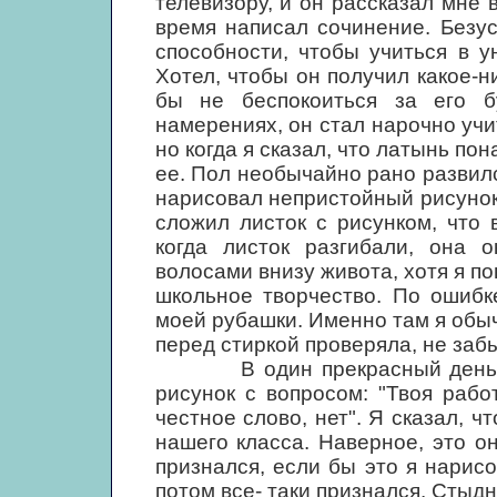
телевизору, и он рассказал мне 
время написал сочинение. Безу
способности, чтобы учиться в у
Хотел, чтобы он получил какое-н
бы не беспокоиться за его 
намерениях, он стал нарочно учи
но когда я сказал, что латынь по
ее. Пол необычайно рано развил
нарисовал непристойный рисунок 
сложил листок с рисунком, что
когда листок разгибали, она 
волосами внизу живота, хотя я по
школьное творчество. По ошибк
моей рубашки. Именно там я обыч
перед стиркой проверяла, не забы
В один прекрасный день я п
рисунок с вопросом: "Твоя работ
честное слово, нет". Я сказал, ч
нашего класса. Наверное, это о
признался, если бы это я нарисо
потом все- таки признался. Стыд