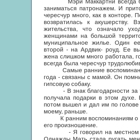
Мэри Маккартни всегда боль
заниматься патронажем. И прит
чересчур много, как в конторе. 
возвратилась к акушерству. В
жительства, что означало ух
женщинами на большой террито
муниципальное жилье. Один ее
второй - на Ардвик- роуд. Ее в
жена слишком много работала, г
всегда была чересчур трудолюби
Самые ранние воспоминания П
года - связаны с мамой. Он помни
гипсовую собаку.
- В знак благодарности за то,
получала подарки в этом духе. 
потом вышел и дал им по голове 
моему, раньше.
К ранним воспоминаниям о мат
его произношение.
- Я говорил на местном наре
Однажды Мать стала ругать меня