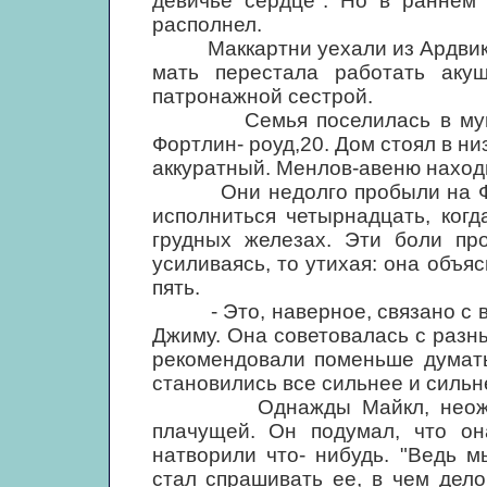
девичье сердце". Но в раннем 
располнел.
Маккартни уехали из Ардвика, 
мать перестала работать аку
патронажной сестрой.
Семья поселилась в муници
Фортлин- роуд,20. Дом стоял в ни
аккуратный. Менлов-авеню находи
Они недолго пробыли на Форт
исполниться четырнадцать, ког
грудных железах. Эти боли пр
усиливаясь, то утихая: она объя
пять.
- Это, наверное, связано с во
Джиму. Она советовалась с разн
рекомендовали поменьше думать
становились все сильнее и сильн
Однажды Майкл, неожиданн
плачущей. Он подумал, что он
натворили что- нибудь. "Ведь 
стал спрашивать ее, в чем дело