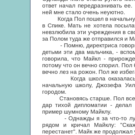
ответ начал передразнивать ее.
ней мне стало очень неуютно.
Когда Пол пошел в начальную ш
в Спике. Мать не хотела посыла
невзлюбила эти учреждения в св
за Полом туда же отправился и М
- Помню, директриса говорил
детьми эти два мальчика, - всп
говорила, что Майкл - прирожд
потому что он вечно спорил. Пол
вечно лез на рожон. Пол же избе
Когда школа оказалась пер
начальную школу, Джозефа Уиль
городом.
Становясь старше. Пол все б
дар тихой дипломатии - делал 
пример шумному Майклу.
- Однажды я за что-то лупил 
рядом и кричал Майклу: "Ска
перестанет". Майк же продолжал у