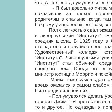
что. А Пол всегда умудрялся выле
- Я был довольно хитрым, - г
наказывали за плохое поведе
родителям в спальню, когда та
бахрому у занавесок: вот вам, во
Пол с легкостью сдал экзамен
в ливерпульский "Институт". Э
средняя школа. В 1825 году в 
отсюда она и получила свое наз
Художественный колледж, ко
"Института". Ливерпульский уни
"Институт" стал обычной сред
прошлого века. Среди его выпу
министр юстиции Моррис и поко
Майкл тоже сумел сдать экзам
время оказался в самом слабом 
был среди сильнейших.
- Пол умудрялся делать уроки 
говорит Джим. - Я протестовал, 
то и другое. Но однажды я поп