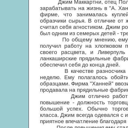
Джим Маккартни, отец Пола, 
зарабатывать на жизнь в "А. Хан
фирме, что занималась купле
образчики сырья. В отличие от
считал себя агностиком. Джим ро
был одним из семерых детей - тре
По общему мнению, ему очень
получил работу на хлопковом п
своего расцвета, и Ливерпуль
ланкаширские прядильные фабрик
обеспечил себя до конца дней.
В качестве разносчика Джи
неделю. Ему полагалось обойт
образцами. Фирма "Ханней" ввози
продавала на прядильные фабрик
Джим отлично работал и к
повышение - должность торговц
большой успех. Обычно торго
класса. Джим всегда одевался с и
приятное впечатление благодаря
После повышения ему стали пла