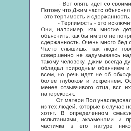
- Вот опять идет со своими дв
Потому что Джим часто объяснял 
- это терпимость и сдержанность,
- Терпимость - это исключител
Они, например, как многие де
объяснить, как бы им это не понр
сдержанность. Очень много бед с
Часто слышишь, как люди гово
совершенно не задумываясь над
такому человеку. Джим всегда д
обладал природным обаянием и 
всем, но речь идет не об обход
более глубоком и искреннем. О
менее отзывчивого отца, вся и
наперекосяк.
От матери Пол унаследовал ум
из тех людей, которые в случае н
хотят. В определенном смыс
испытаниями, экзаменами и п
частичка в его натуре нико