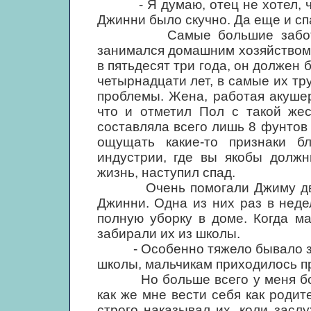
- Я думаю, отец не хотел, что
Джинни было скучно. Да еще и сп
Самые большие заботы сва
занимался домашним хозяйством -
в пятьдесят три года, он должен 
четырнадцати лет, в самые их тр
проблемы. Жена, работая акушер
что и отметил Пол с такой жес
составляла всего лишь 8 фунтов
ощущать какие-то признаки бл
индустрии, где вы якобы должн
жизнь, наступил спад.
Очень помогали Джиму две ег
Джинни. Одна из них раз в нед
полную уборку в доме. Когда м
забирали их из школы.
- Особенно тяжело бывало зимо
школы, мальчикам приходилось пр
Но больше всего у меня болела
как же мне вести себя как родит
строго наказывал их, коли зас