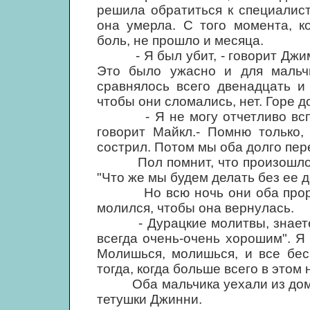
решила обратиться к специалист
она умерла. С того момента, к
боль, не прошло и месяца.
- Я был убит, - говорит Джим. 
Это было ужасно и для мальч
сравнялось всего двенадцать и
чтобы они сломались, нет. Горе д
- Я не могу отчетливо вспомни
говорит Майкл.- Помню только, 
сострил. Потом мы оба долго пер
Пол помнит, что произошло: "П
"Что же мы будем делать без ее д
Но всю ночь они оба прореве
молился, чтобы она вернулась.
- Дурацкие молитвы, знаете, т
всегда очень-очень хорошим". Я 
Молишься, молишься, и все бесп
тогда, когда больше всего в этом
Оба мальчика уехали из дома н
тетушки Джинни.