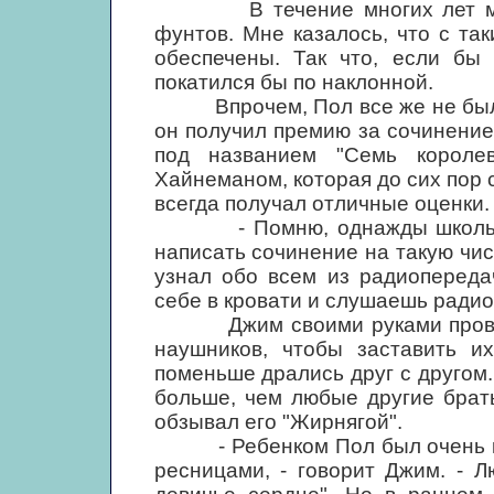
В течение многих лет мечт
фунтов. Мне казалось, что с та
обеспечены. Так что, если бы 
покатился бы по наклонной.
Впрочем, Пол все же не был з
он получил премию за сочинение
под названием "Семь короле
Хайнеманом, которая до сих пор с
всегда получал отличные оценки.
- Помню, однажды школьный 
написать сочинение на такую чист
узнал обо всем из радиопереда
себе в кровати и слушаешь радио
Джим своими руками провел к
наушников, чтобы заставить и
поменьше дрались друг с другом.
больше, чем любые другие брать
обзывал его "Жирнягой".
- Ребенком Пол был очень кра
ресницами, - говорит Джим. - Л