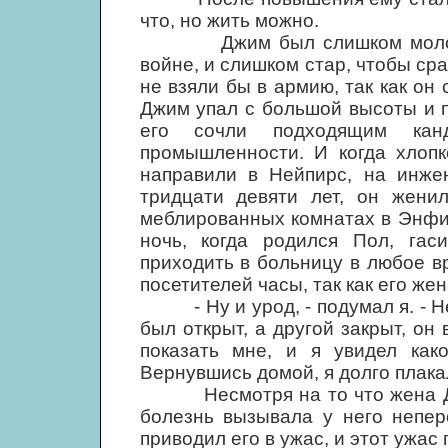
что, но жить можно.
Джим был слишком молод, ч
войне, и слишком стар, чтобы сра
не взяли бы в армию, так как он 
Джим упал с большой высоты и 
его сочли подходящим кан
промышленности. И когда хлопк
направили в Нейпирс, на инжен
тридцати девяти лет, он жени
меблированных комнатах в Энфи
ночь, когда родился Пол, га
приходить в больницу в любое в
посетителей часы, так как его же
- Ну и урод, - подумал я. - Н
был открыт, а другой закрыт, он 
показать мне, и я увидел како
Вернувшись домой, я долго плака
Несмотря на то что жена Джи
болезнь вызывала у него непер
приводил его в ужас, и этот ужас