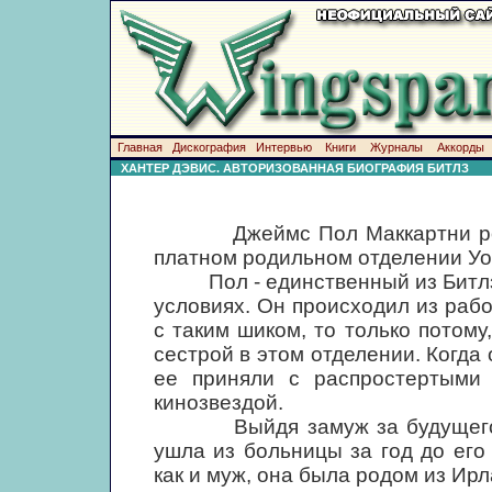
Главная
Дискография
Интервью
Книги
Журналы
Аккорды
ХАНТЕР ДЭВИС. АВТОРИЗОВАННАЯ БИОГРАФИЯ БИТЛЗ
Джеймс Пол Маккартни родил
платном родильном отделении Уо
Пол - единственный из Битлз, 
условиях. Он происходил из рабо
с таким шиком, то только потому
сестрой в этом отделении. Когда
ее приняли с распростертыми
кинозвездой.
Выйдя замуж за будущего от
ушла из больницы за год до его
как и муж, она была родом из Ирл