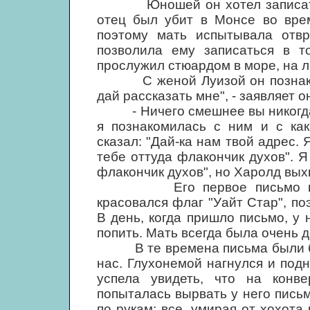
Юношей он хотел записаться 
отец был убит в Монсе во врем
поэтому мать испытывала отв
позволила ему записаться в т
прослужил стюардом в море, на л
С женой Луизой он познакомил
дай рассказать мне", - заявляет о
- Ничего смешнее вы никогда 
я познакомилась с ним и с как
сказал: "Дай-ка нам твой адрес.
тебе оттуда флакончик духов". Я
флакончик духов", но Харолд вых
Его первое письмо вызвал
красовался флаг "Уайт Стар", поэ
В день, когда пришло письмо, у 
попить. Мать всегда была очень д
В те времена письма были бол
нас. Глухонемой нагнулся и под
успела увидеть, что на конв
попыталась вырвать у него письм
по рукам; все, умирая от хохота