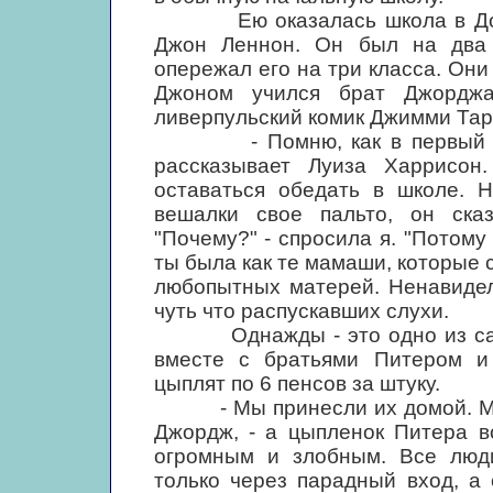
Ею оказалась школа в Довдей
Джон Леннон. Он был на два
опережал его на три класса. Они 
Джоном учился брат Джорджа
ливерпульский комик Джимми Тар
- Помню, как в первый день
рассказывает Луиза Харрисон
оставаться обедать в школе. 
вешалки свое пальто, он сказ
"Почему?" - спросила я. "Потому 
ты была как те мамаши, которые с
любопытных матерей. Ненавидел
чуть что распускавших слухи.
Однажды - это одно из самы
вместе с братьями Питером и
цыплят по 6 пенсов за штуку.
- Мы принесли их домой. Мой 
Джордж, - а цыпленок Питера в
огромным и злобным. Все люди
только через парадный вход, а 