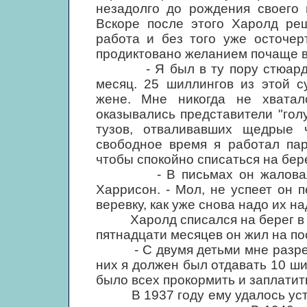
незадолго до рождения своего 
Вскоре после этого Харолд реш
работа и без того уже осточер
продиктовано желанием почаще в
- Я был в ту пору стюардом 
месяц. 25 шиллингов из этой 
жене. Мне никогда не хватал
оказывались представители "гол
тузов, отваливавших щедрые 
свободное время я работал пар
чтобы спокойно списаться на бере
- В письмах он жаловался н
Харрисон. - Мол, не успеет он 
веревку, как уже снова надо их н
Харолд списался на берег в 19
пятнадцати месяцев он жил на по
- С двумя детьми мне разреши
них я должен был отдавать 10 ши
было всех прокормить и заплатить
В 1937 году ему удалось устро