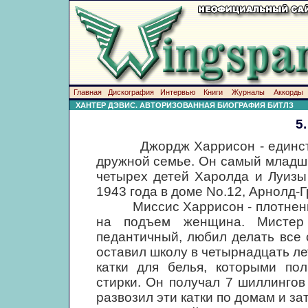
Главная
Дискография
Интервью
Книги
Журналы
Аккорды
ХАНТЕР ДЭВИС. АВТОРИЗОВАННАЯ БИОГРАФИЯ БИТЛЗ
5
Джордж Харрисон - единствен
дружной семье. Он самый младш
четырех детей Харолда и Луизы
1943 года в доме No.12, Арнолд-Г
Миссис Харрисон - плотненькая
на подъем женщина. Мистер
педантичный, любил делать все с
оставил школу в четырнадцать ле
катки для белья, которыми по
стирки. Он получал 7 шиллингов 
развозил эти катки по домам и за