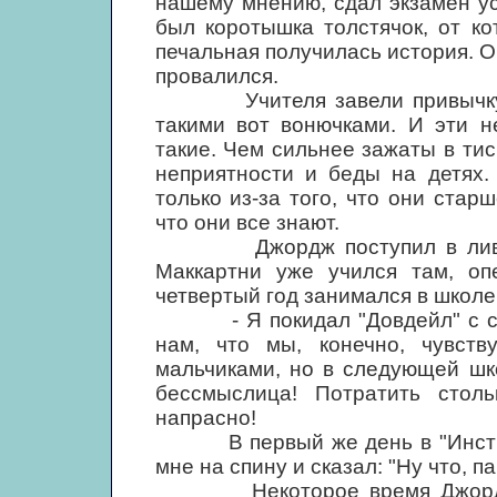
нашему мнению, сдал экзамен ус
был коротышка толстячок, от ко
печальная получилась история. О
провалился.
Учителя завели привычку в 
такими вот вонючками. И эти н
такие. Чем сильнее зажаты в ти
неприятности и беды на детях.
только из-за того, что они стар
что они все знают.
Джордж поступил в ливерпул
Маккартни уже учился там, о
четвертый год занимался в школе 
- Я покидал "Довдейл" с сожа
нам, что мы, конечно, чувст
мальчиками, но в следующей шк
бессмыслица! Потратить стол
напрасно!
В первый же день в "Институт
мне на спину и сказал: "Ну что, п
Некоторое время Джордж чу