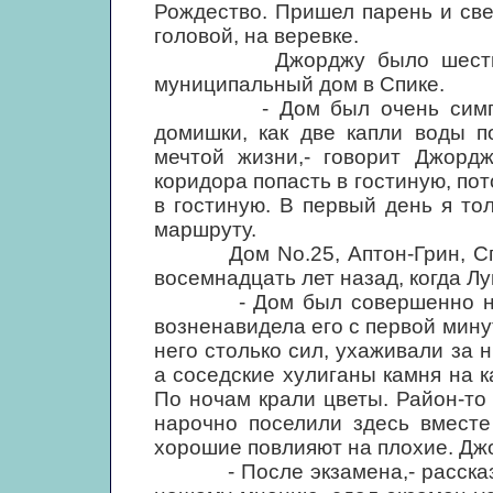
Рождество. Пришел парень и све
головой, на веревке.
Джорджу было шесть, когд
муниципальный дом в Спике.
- Дом был очень симпатичн
домишки, как две капли воды п
мечтой жизни,- говорит Джорд
коридора попасть в гостиную, пот
в гостиную. В первый день я тол
маршруту.
Дом No.25, Аптон-Грин, Спик.
восемнадцать лет назад, когда Л
- Дом был совершенно новый,
возненавидела его с первой мину
него столько сил, ухаживали за 
а соседские хулиганы камня на к
По ночам крали цветы. Район-т
нарочно поселили здесь вместе
хорошие повлияют на плохие. Дж
- После экзамена,- рассказыва