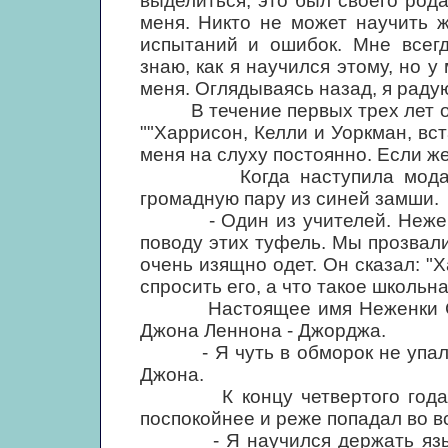
выделиться, это был своего рода
меня. Никто не может научить 
испытаний и ошибок. Мне всегд
знаю, как я научился этому, но 
меня. Оглядываясь назад, я радую
В течение первых трех лет он т
""Харрисон, Келли и Уоркман, вст
меня на слуху постоянно. Если же 
Когда наступила мода на 
громадную пару из синей замши.
- Один из учителей. Неженка 
поводу этих туфель. Мы прозвали
очень изящно одет. Он сказал: "Х
спросить его, а что такое школьна
Настоящее имя Неженки Смит
Джона Леннона - Джорджа.
- Я чуть в обморок не упал, к
Джона.
К концу четвертого года пр
поспокойнее и реже попадал во в
- Я научился держать язык з