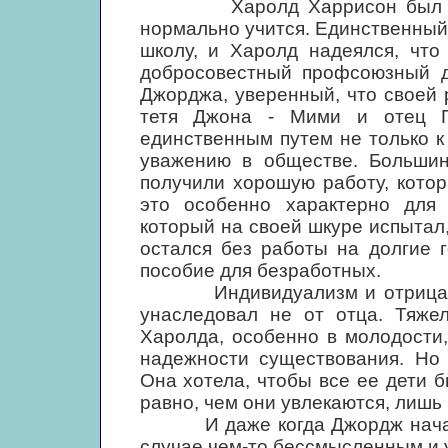
Харолд Харрисон был довол
нормально учится. Единственный 
школу, и Харолд надеялся, что
добросовестный профсоюзный д
Джорджа, уверенный, что своей р
тетя Джона - Мими и отец П
единственным путем не только к
уважению в обществе. Большин
получили хорошую работу, кото
это особенно характерно для
который на своей шкуре испытал, 
остался без работы на долгие 
пособие для безработных.
Индивидуализм и отрицание 
унаследовал не от отца. Тяже
Харолда, особенно в молодости
надежности существования. Но
Она хотела, чтобы все ее дети 
равно, чем они увлекаются, лишь
И даже когда Джордж начал ин
случае чем-то бессмысленным и 