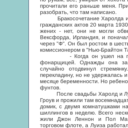
прочитали его раньше меня. Пр
разобрать, что там написано.
Бракосочетание Харолда и Лу
гражданских актов 20 марта 1930 
жених - нет, они не могли обв
Вексфорда, Ирландия, и понача
через "Ф". Он был ростом в шес
комиссионером в "Нью-Брайтон Т
- Когда он ушел на перву
фонарщицей. Однажды она заб
случайно отодвинул стремянк
перекладину, но не удержалась и
месяце беременности. Но ребено
фунтов.
После свадьбы Харолд и Луиза
Гроув и прожили там восемнадца
домик, с двумя комнатушками н
шиллингов в неделю. Всего неско
жили Джон Леннон и Пол Мак
торговом флоте, а Луиза работал