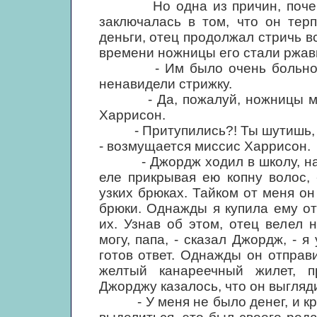
Но одна из причин, почему 
заключалась в том, что он тер
деньги, отец продолжал стричь в
времени ножницы его стали ржав
- Им было очень больно, - в
ненавидели стрижку.
- Да, пожалуй, ножницы малос
Харрисон.
- Притупились?! Ты шутишь, ми
- возмущается миссис Харрисон.
- Джордж ходил в школу, наце
еле прикрывая ею копну волос, 
узких брюках. Тайком от меня о
брюки. Однажды я купила ему о
их. Узнав об этом, отец велел
могу, папа, - сказал Джордж, - 
готов ответ. Однажды он отправ
желтый канареечный жилет, 
Джорджу казалось, что он выгляд
- У меня не было денег, и кри