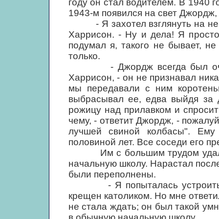
году он стал водителем. В 1940 г
1943-м появился на свет Джордж,
- Я захотел взглянуть на него
Харрисон. - Ну и дела! Я прост
подумал я, такого не бывает, н
только.
- Джордж всегда был очень 
Харрисон, - он не признавал ник
мы передавали с ним коротеньк
выбрасывал ее, едва выйдя за 
рожицу над прилавком и спросит:
чему, - ответит Джордж, - пожалу
лучшей свиной колбасы". Ему
половиной лет. Все соседи его пр
Им с большим трудом удалось
начальную школу. Нарастал пос
были переполнены.
- Я попыталась устроить его
крещен католиком. Но мне ответил
не стала ждать; он был такой умн
в обычную начальную школу.