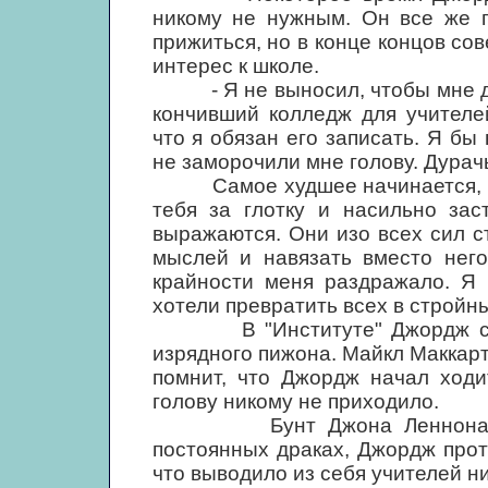
никому не нужным. Он все же 
прижиться, но в конце концов со
интерес к школе.
- Я не выносил, чтобы мне дик
кончивший колледж для учителей
что я обязан его записать. Я бы
не заморочили мне голову. Дурач
Самое худшее начинается, когд
тебя за глотку и насильно зас
выражаются. Они изо всех сил с
мыслей и навязать вместо нег
крайности меня раздражало. Я 
хотели превратить всех в стройн
В "Институте" Джордж с сам
изрядного пижона. Майкл Маккарт
помнит, что Джордж начал ходи
голову никому не приходило.
Бунт Джона Леннона выраж
постоянных драках, Джордж про
что выводило из себя учителей н