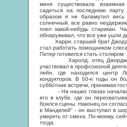
меня существовала взаимная
садиться на последнюю парту 
образом я не баламутил весь
солнечный, все равно неудержим
плел какой-нибудь старикан. Ч
обнаруживал, что все уже ушли д
Харри, старший брат Джорджа,
стал работать помощником слесар
Питер готовился стать столяром.
Харолд, отец Джорджа, про
участвовал в профсоюзной деяте
лейн, где находился центр Л
кондукторов. В 50-е годы он б
субботние встречи, принимая гос
- На наших глазах началась 
его в клубе, где он перехватыв
боялся сцены. Наконец он соглас
в Манделей" - он выступал в ш
умереть от смеха. По-моему, сей
тогда.