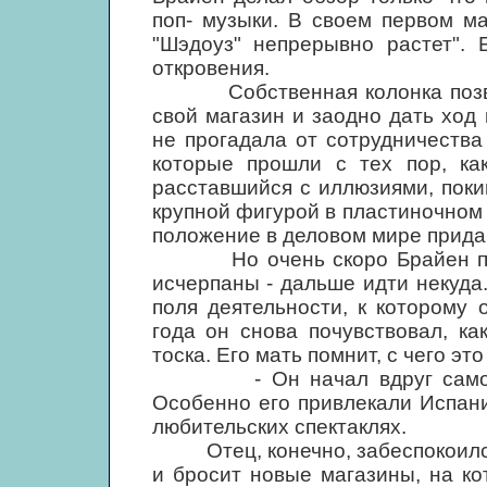
поп- музыки. В своем первом м
"Шэдоуз" непрерывно растет". 
откровения.
Собственная колонка позвол
свой магазин и заодно дать ход
не прогадала от сотрудничества
которые прошли с тех пор, ка
расставшийся с иллюзиями, пок
крупной фигурой в пластиночном
положение в деловом мире придав
Но очень скоро Брайен поня
исчерпаны - дальше идти некуд
поля деятельности, к которому
года он снова почувствовал, к
тоска. Его мать помнит, с чего эт
- Он начал вдруг самостоя
Особенно его привлекали Испани
любительских спектаклях.
Отец, конечно, забеспокоился: 
и бросит новые магазины, на ко