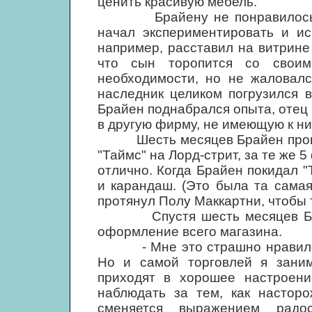
ценить красивую мебель.
Брайену не понравилось, ка
начал экспериментировать и и
например, расставил на витрине
что сын торопится со своим
необходимости, но не жаловалс
наследник целиком погрузился 
Брайен поднабрался опыта, отец 
в другую фирму, не имеющую к н
Шесть месяцев Брайен провел
"Таймс" на Лорд-стрит, за те же 5
отлично. Когда Брайен покидал "
и карандаш. (Это была та самая
протянул Полу Маккартни, чтобы т
Спустя шесть месяцев Брайе
оформление всего магазина.
- Мне это страшно нравилось,
Но и самой торговлей я заним
приходят в хорошее настроен
наблюдать за тем, как насторо
сменяется выражением радос