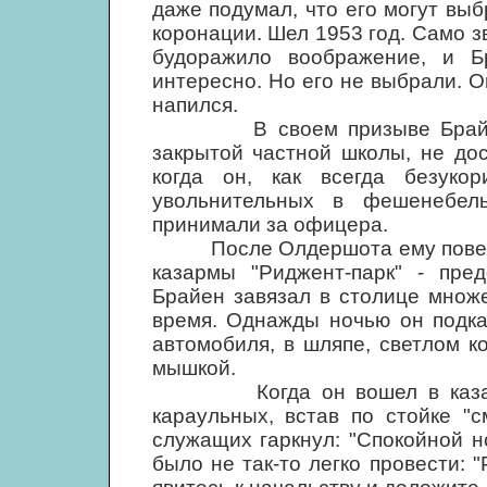
даже подумал, что его могут вы
коронации. Шел 1953 год. Само з
будоражило воображение, и Б
интересно. Но его не выбрали. О
напился.
В своем призыве Брайен ок
закрытой частной школы, не до
когда он, как всегда безуко
увольнительных в фешенебель
принимали за офицера.
После Олдершота ему повезло,
казармы "Риджент-парк" - пре
Брайен завязал в столице множ
время. Однажды ночью он подка
автомобиля, в шляпе, светлом к
мышкой.
Когда он вошел в казарму,
караульных, встав по стойке "
служащих гаркнул: "Спокойной н
было не так-то легко провести: 