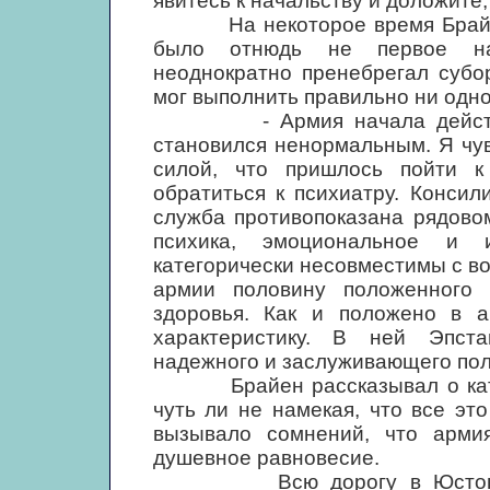
явитесь к начальству и доложите,
На некоторое время Брайену 
было отнюдь не первое на
неоднократно пренебрегал субо
мог выполнить правильно ни одно
- Армия начала действоват
становился ненормальным. Я чув
силой, что пришлось пойти к
обратиться к психиатру. Консил
служба противопоказана рядово
психика, эмоциональное и и
категорически несовместимы с во
армии половину положенного 
здоровья. Как и положено в 
характеристику. В ней Эпста
надежного и заслуживающего пол
Брайен рассказывал о катаст
чуть ли не намекая, что все эт
вызывало сомнений, что арми
душевное равновесие.
Всю дорогу в Юстон он б