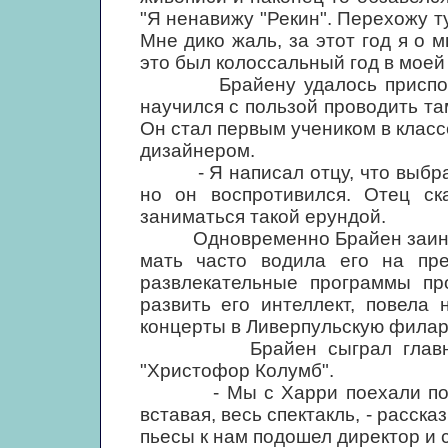
"Я ненавижу "Рекин". Перехожу ту
Мне дико жаль, за этот год я о 
это был колоссальный год в моей
Брайену удалось приспособит
научился с пользой проводить та
Он стал первым учеником в класс
дизайнером.
- Я написал отцу, что выбрал
но он воспротивился. Отец ск
заниматься такой ерундой.
Одновременно Брайен заинтере
мать часто водила его на пре
развлекательные программы пр
развить его интеллект, повела
концерты в Ливерпульскую фила
Брайен сыграл главную ро
"Христофор Колумб".
- Мы с Харри поехали посмотр
вставая, весь спектакль, - расск
пьесы к нам подошел директор и 