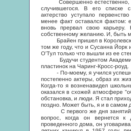
Совершенно естественно, что 
случившегося. В его списке 
актерство уступало первенств
менее факт оставался фактом: 
вновь прервал свою карьеру. 
собственному желанию. И, быть м
Брайен пришел в Королевскую 
том же году, что и Сусанна Йорк
О'Тул только что вышли из ее сте
Будучи студентом Академии, 
пластинок на Чаринг-Кросс-роуд.
- По-моему, я учился успешно.
постепенно актеры, образ их жи
Когда-то я возненавидел школьн
оказался в схожей атмосфере "о
обстановка, и люди. Я стал прихо
поздно. Может быть, я и в само
С первого же дня занятий в 
вопрос, когда он вернется к 
проведенного дома, он уговарива
летних каникул в 1957 году, п