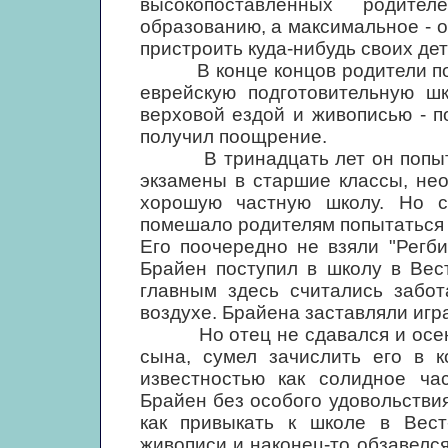
высокопоставленных родите
образованию, а максимальное - 
пристроить куда-нибудь своих дет
В конце концов родители под
еврейскую подготовительную шк
верховой ездой и живописью - п
получил поощрение.
В тринадцать лет он попытал
экзамены в старшие классы, не
хорошую частную школу. Но с 
помешало родителям попытаться в
Его поочередно не взяли "Регби
Брайен поступил в школу в Вест
главным здесь считались забо
воздухе. Брайена заставляли игра
Но отец не сдавался и осенью
сына, сумел зачислить его в к
известностью как солидное ча
Брайен без особого удовольствия
как привыкать к школе в Вест
живописи и наконец-то обзавелся