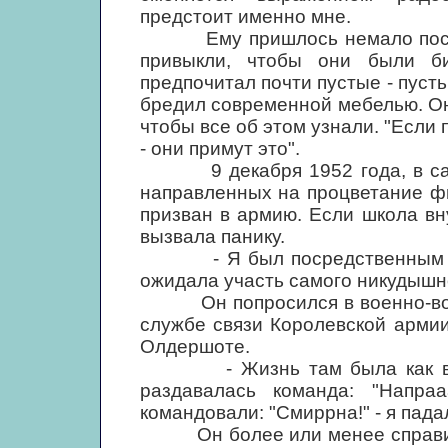
предстоит именно мне.
Ему пришлось немало поспори
привыкли, чтобы они были б
предпочитал почти пустые - пусть
бредил современной мебелью. Они
чтобы все об этом узнали. "Если п
- они примут это".
9 декабря 1952 года, в самы
направленных на процветание ф
призван в армию. Если школа в
вызвала панику.
- Я был посредственным шко
ожидала участь самого никудышно
Он попросился в военно-возд
службе связи Королевской арми
Олдершоте.
- Жизнь там была как в тюр
раздавалась команда: "Напраа
командовали: "Смиррна!" - я пада
Он более или менее справился