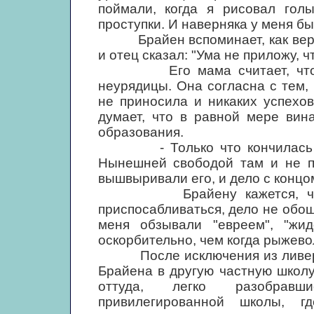
поймали, когда я рисовал гол
проступки. И наверняка у меня бы
Брайен вспоминает, как вернул
и отец сказал: "Ума не приложу, ч
Его мама считает, что Бра
неурядицы. Она согласна с тем, 
не приносила и никаких успехо
думает, что в равной мере вин
образования.
- Только что кончилась вой
Нынешней свободой там и не па
вышвыривали его, и дело с концо
Брайену кажется, что, по
приспосабливаться, дело не обош
меня обзывали "евреем", "жид
оскорбительно, чем когда рыжево
После исключения из ливерпу
Брайена в другую частную школу
оттуда, легко разобравш
привилегированной школы, г