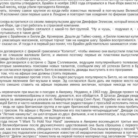
х группы утвердился, Брайен в ноябре 1963 года отправился в Нью-Йорк вместе с
мый месяц, когда убили президента Кеннеди.
почему самое крупное из когда-либо известных явлений в поп-музыке Великоб
 Я вспомнил свои первые шаги в Лондоне и повторил там хождения по фирмам грамз
а встретился со своим ливерпульским другом Джеффри Эллисом, который впосле
ью-Йорк, где стал работать в страховой компании.
, что Брайен связался с какой-то бит-группой. "Ну и чушь, - подумал я, - 
путываться в такие дела".
с Брайеном и Билли Дж. Крэмером. Дошли до Таймс-сквер, и Билли пожелал купи
х ужасающих магазинов, которые торчат там на каждом шагу. Брайен воспротивился. 
- сказал он. И тогда я в первый раз понял, что Брайен действительно занимается этим 
оворился с фирмой грамзаписи "Кэпитол", чтобы именно они выпустили пластинки
 не слишком жаловали Битлз, и именно поэтому первые их пластинки выпустили
авда без особого успеха.
оговорился о встрече с Эдом Сэлливаном, ведущим популярнейшего телевизион
которые занимались поисками новых талантов, сообщили ему об успехах Битлз в Б
н согласился предоставить Битлз возможность дважды выступить в его программе.
м, что на афише они должны стоять первыми.
ьно возражал против этого. Он видел растущую популярность Битлз, но не поверил
рупным явлением бит-музыки в мире. Эд согласился было дать им первое место на
 что смешно ставить на афише первыми имена англичан, которые никогда не по
ничали при мысли о поездке в Америку. Недавно, в 1963 году, Джордж провел там
 вполне человекообразны и потому, думается, все обойдется. В Штатах Джордж увид
замуж за американца и уехала из Ливерпуля в город Сент-Луис. Подобно их матери, м
ицей Битлз и часто названивала на местные радиостанции с просьбой исполнить песни
дь ни одна британская группа и ни один британский певец не сумели пока пробит
я с треском. На афише с Фрэнки Эвалоном его поставили четырнадцатым". Джордж ска
"Летние каникулы"; он шел вторым из двух фильмов, и не в кинотеатре, а под откры
смотреть кино на машинах, не выходя из них.
есня "I Want То Hold Your Hand" занимала в Америке восемьдесят третье мес
В Великобритании после двухмесячного царствования она была сброшена с первого
рая, как всем казалось, обещала стать новой сенсацией. Она вышла вперед с песней "Gl
остно подхватили сенсационное известие об иерархических переменах в поп-музы
Битлз! "Дейли экспресс" поместила на первой полосе материал под заголовком "Тоттен