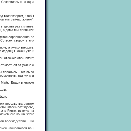
 Состоялась еще одна
д телевизором, чтобы
орой мы сейчас живем".
в десять раз сильнее.
ек, а дома мы привыкли
ятся соревнование по
 Со всех сторон в них
ие, а жутко твердые,
ые леденцы. Джон уже и
н отложил свой визит,
отказаться от ужина с
ы попались. Там было
посмотреть, раз уж мы
 Майкл Браун в книжке
шли.
Джон.
ки посольства рангом
аспишитесь вот здесь",
ла к Ринго, вынула из
лачевного конца этого
н впоследствии. - Но
 очень понравился ваш