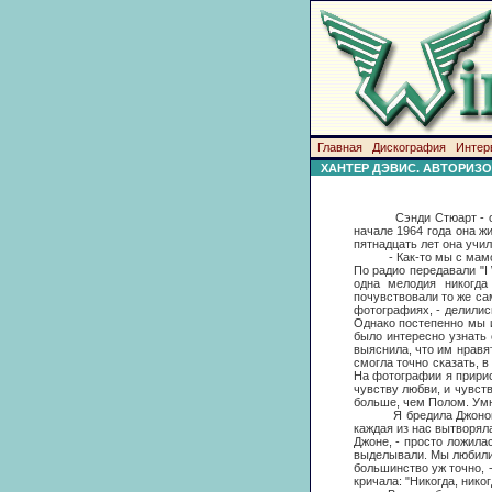
Главная
Дискография
Интер
ХАНТЕР ДЭВИС. АВТОРИЗО
Сэнди Стюарт - обычна
начале 1964 года она ж
пятнадцать лет она учи
- Как-то мы с мамой ех
По радио передавали "I 
одна мелодия никогда
почувствовали то же са
фотографиях, - делилис
Однако постепенно мы 
было интересно узнать 
выяснила, что им нравя
смогла точно сказать, в
На фотографии я пририс
чувству любви, и чувст
больше, чем Полом. Умн
Я бредила Джоном. Он 
каждая из нас вытворял
Джоне, - просто ложила
выделывали. Мы любили 
большинство уж точно, -
кричала: "Никогда, никог