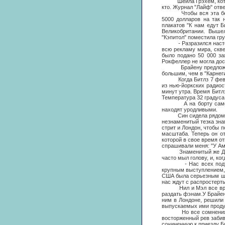
Шейла Грэхем, которая 
кто. Журнал "Лайф" отве
Чтобы вся эта бесплат
5000 долларов на так
плакатов "К нам едут Б
Великобритании. Выше
"Кэпитол" поместила гру
- Разразился настоящи
всю рекламу мира, скве
было подано 50 000 за
Рокфеллер не могла дост
Брайену предложили ещ
большим, чем в "Карнеги
Когда Битлз 7 февраля
из нью-йоркских радио
минут утра. Время Битл
Температура 32 градуса 
А на борту самолета 
находят уродливыми.
Син сидела рядом с Дж
незнаменитый тезка знам
стрит и Лондон, чтобы 
масштаба. Теперь он от
которой в свое время от
спрашивали меня: "У Ам
Знаменитый же Джордж 
часто мыл голову, и, ко
- Нас всех подташнив
крупным выступлением, 
США была серьезным шаг
нас ждут с распростерт
Нил и Мэл все время 
раздать фэнам.У Брайен
ним в Лондоне, решили 
выпускаемых ими продук
Но все сомнения канул
восторженный рев забив
сочиненную к приезду Б