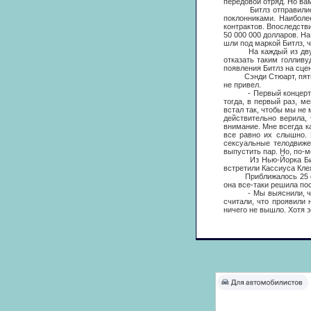
передовой отряд. Но вам
Битлз отправились на 
поклонниками. Наиболе
контрактов. Впоследств
50 000 000 долларов. Н
шли под маркой Битлз, 
На каждый из двух ко
отказать таким голлив
появления Битлз на сце
Сэнди Стюарт, пятнадц
не привел.
- Первый концерт не б
тогда, в первый раз, м
встал так, чтобы мы не 
действительно верила,
внимание. Мне всегда ка
все равно их слышно. 
сексуальные телодвиж
выпустить пар. Но, по-м
Из Нью-Йорка Битлз в
встретили Кассиуса Клея
Приближалось 25 февра
она все-таки решила по
- Мы выяснили, что он
считали, что проявили
ничего не вышло. Хотя э