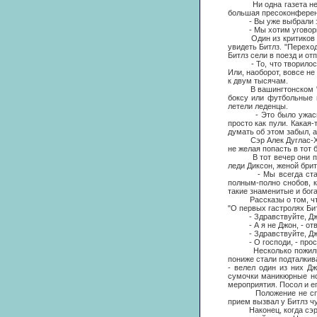
Ни одна газета не обо
большая пресоконферен
- Вы уже выбрали зве
- Мы хотим уговорить 
Один из критиков расс
увидеть Битлз. "Перехо
Битлз сели в поезд и от
- То, что творилось в 
Или, наоборот, вовсе не
к двум тысячам.
В вашингтонском "Коли
боксу или футбольные 
летели леденцы.
- Это было ужасно, - 
просто как пули. Какая
думать об этом забыл, а
Сэр Алек Дуглас-Хом, 
не желая попасть в тот
В тот вечер они приня
леди Диксон, женой брит
- Мы всегда старались
полным-полно снобов, к
такие знаменитые и бог
Рассказы о том, что то
"О первых гастролях Би
- Здравствуйте, Джон, 
- А я не Джон, - ответ
- Здравствуйте, Джон, -
- О господи, - прост
Несколько пожилых дам
пониже стали подталкива
- велел один из них Дж
сумочки маникюрные нож
мероприятия. Посол и е
Положение не спасло д
прием вызвал у Битлз чу
Наконец, когда сэр Ал