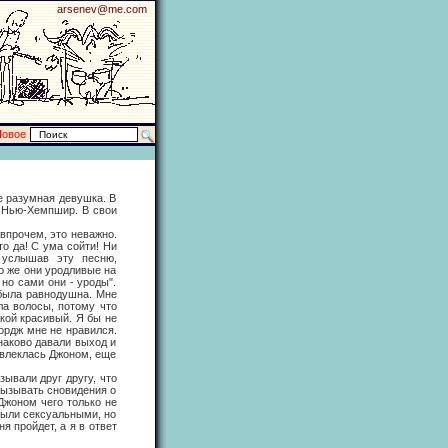
arsenev@me.com
Новое
 разумная девушка. В
е Нью-Хемпшир. В свои
впрочем, это неважно.
то да! С ума сойти! Ни
 услышав эту песню,
о же они уродливые на
но сами они - уроды".
 была равнодушна. Мне
ла волосы, потому что
кой красивый. Я бы не
жордж мне не нравился.
наково давали выход и
увлеклась Джоном, еще
вали друг другу, что
вызывать сновидения о
Джоном чего только не
были сексуальными, но
я пройдет, а я в ответ