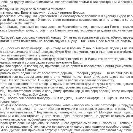
шла группу своим вниманием. Аналитические статьи были пространны и сложны.
ция.
зду на женскую роль в вашем фильме?
королеву. Билеты раскупят сразу, - ответил Джордж.
казал, что нарушил неукоснительно соблюдаемое правило и в субботу сидел пере
дная фаза, - сказал он. - У них есть все симптомы неуверенности и путаницы, в кот
правились в Вашингтон.
Штатах, нисколько не отличалось от Великобритании, - вспоминает Ринго, - только 
 как в Великобритании, потому что в Вашингтоне нас встречали двадцать тысяч челов
зее", где состоялся первый концерт Битлз на американской земле, обычно провод
матчи. Битлз поместили на вращающуюся сцену - так, чтобы все могли их видеть.
рассказывает Джордж, - да к тому же и больно. У них в Америке леденцы не мягк
-то газета выкопала старый анекдот, будто Джон жалуется, что я съел все его любим
 они все швыряют мне эту пакость.
британский премьер-министр должен был прибыть в Вашингтон в тот же день. Но о
 бедлам, который сопровождал всюду появление Битлз.
ли первое, и последнее, приглашение на прием в посольство. Ребята уже успели 
анского посла в Париже.
 быть подальше от всего этого дерьма, - говорит Джордж. - Но на этот раз м
оторые нас на самом деле терпеть не могли, но им, видите ли, захотелось на нас 
атые. Все это ханжество. Они просто делали паблисити своему посольству.
чно произошло в тот вечер на приеме, отличаются друг от друга в деталях, однако
тлз" отмечает, что "поначалу все были настроены весьма дружелюбно".
- приветствовал Леннона сэр Дэвид Ормсби-Гор (ныне лорд Харлек), когда они при
ил тот. - Я - Чарли. Вон Джон.
 обратился посол к Джорджу. - О я не Джон, - сказал Джордж. - Я - Фрэнк. Вот там 
онал посол.
 с бокалами в руках остановили Битлз и попросили у них автографы. Сотрудни
ть Битлз, настаивая на том, чтобы они вступали в разговоры и давали автографы. "Р
ону и получил отказ. "Подпишите и, пожалуйста, не спорьте". Молодая леди подош
ницы и начала отрезать у него локон. Джон вскоре ушел, но другие остались до п
го жена выразили глубочайшее сожаление.
аже обаяние Брайена. "И посол, и его супруга были очень любезны, - говорил о
вство отвращения. С тех пор они не приняли ни одного приглашения подобного рода".
ек Дуглас-Хом прибыл на встречу с президентом Джонсоном, тот сказал ему: "Мне