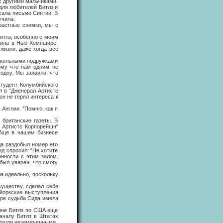
с другими мальчиками.
для любителей Битлз и
исала письмо Синтии. В
учила.
астные снимки, мы с
тлз, особенно с моим
 жила в Нью-Хемпшире,
жизни, даже когда все
школьными подружками
тому что нам одним не
одну. Мы заявили, что
удент Колумбийского
л в "Дженерал Артисте
н не терял интереса к
Англии. "Помню, как я
.
британские газеты. В
л Артистс Корпорейшн"
обще в нашем бизнесе
а раздобыл номер его
ид спросил: "Не хотите
енности с этим залом.
 был уверен, что смогу
а идеально, поскольку
ществу, сделал себе
-йоркские выступления
мире судьба Сида имела
рне Битлз по США еще
началу Битлз в Штатах
прошли незамеченными.