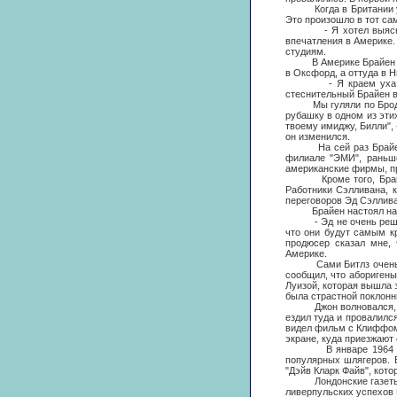
Когда в Британии успе
Это произошло в тот са
- Я хотел выяснить, 
впечатления в Америке.
студиям.
В Америке Брайен снов
в Оксфорд, а оттуда в Н
- Я краем уха слышал
стеснительный Брайен в
Мы гуляли по Бродвею 
рубашку в одном из эти
твоему имиджу, Билли", 
он изменился.
На сей раз Брайен дог
филиале "ЭМИ", раньше
американские фирмы, пр
Кроме того, Брайен д
Работники Сэлливана, 
переговоров Эд Сэллива
Брайен настоял на то
- Эд не очень решител
что они будут самым к
продюсер сказал мне,
Америке.
Сами Битлз очень нерв
сообщил, что аборигены
Луизой, которая вышла 
была страстной поклонн
Джон волновался, - ве
ездил туда и провалилс
видел фильм с Клиффом 
экране, куда приезжают 
В январе 1964 года п
популярных шлягеров. 
"Дэйв Кларк Файв", кото
Лондонские газеты рад
ливерпульских успехов 