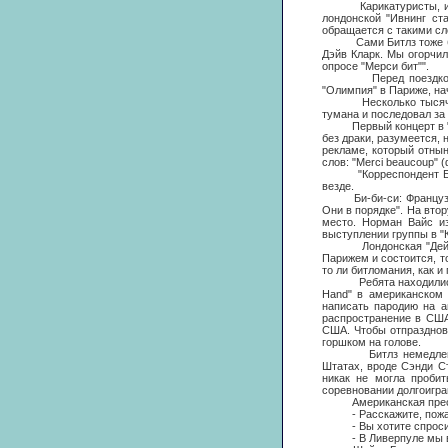
Карикатуристы, истощ
лондонской "Ивнинг ст
обращается с такими сл
Сами Битлз тоже были с
Дэйв Кларк. Мы огорчил
опросе "Мерси бит"".
Перед поездкой в Аме
"Олимпия" в Париже, на
Несколько тысяч покло
тумана и последовал за 
Первый концерт в "Оли
без драки, разумеется,
рекламе, который отнын
слов: "Merci beaucoup" (
"Корреспондент Би-би-
везде.
Би-би-си: Французы ещ
Они в порядке". На втор
место. Норман Вайс из
выступлении группы в "К
Лондонская "Дейли ме
Парижем и состоится, то
то ли битломания, как 
Ребята находились в с
Hand" в американском 
написать пародию на а
распространение в США
США. Чтобы отпразднов
горшком на голове.
Битлз немедленно ата
Штатах, вроде Сэнди Ст
никак не могла пробит
соревновании долгоигра
Американская пресса т
- Расскажите, пожалуй
- Вы хотите спросить,
- В Ливерпуле мы выле