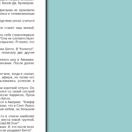
 Билли Дж. Крэмером.
ритании не произвело
аписи и телевизионным
дствии уехал учиться
не станет наш милый,
ть себе страхолюдную
"Она не соответствует
серьезно. Я понял, что
 Битлз. В "Кэпитол",
 поначалу две другие
ного шоу в Америке.
ритании. После долгих
 мне, когда я сказал,
 афише, но позже его
льзовались успехом в
 короткий отпуск. Он
елся со своей сестрой
иссис Харрисон, Луиза
 Битлз.
ься в Америке. "Клифф
зал, что в Сент-Луисе
тым небом, на большом
то в списке наиболее
 места новой группой,
ad All Over".
ке. И это после всех
хэм раздавил Битлз".