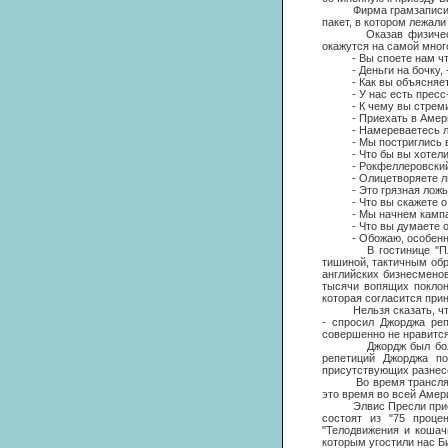
Фирма грамзаписи "Кэп
пакет, в котором лежали
Оказав физическое со
окажутся на самой мног
- Вы споете нам что
- Деньги на бочку, - 
- Как вы объясняете
- У нас есть пресс-а
- К чему вы стреми
- Приехать в Амери
- Намереваетесь ли 
- Мы постриглись в
- Что бы вы хотели у
- Рокфеллеровский 
- Олицетворяете ли в
- Это грязная ложь
- Что вы скажете о дв
- Мы начнем кампанию
- Что вы думаете о 
- Обожаю, особенно с
В гостинице "Плаза" 
тишиной, тактичным обр
английских бизнесмено
тысячи вопящих поклон
которая согласится прин
Нельзя сказать, чтобы
- спросил Джорджа ре
совершенно не нравится
Джордж был болен, ле
репетиций Джорджа по
присутствующих разнесс
Во время трансляции э
это время во всей Амер
Элвис Пресли прислал 
состоят из "75 проце
"Телодвижения и кошач
которым угостили нас Би