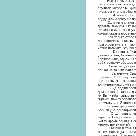
Все это было как-то н
Но то было совсем друг
слушала Мёррея К., диск
письме я очень любезно 
Я купила все их пла
подружками сразу же поб
Если жить становилось
дорогим Джоном. От ни
ничего не давало ни ум
кругом оказывалось чер
Как только стало изве
договорились поехать 
позволяли ехать в Нью-
хотим получить эту поез
Концерт в "Карнеги-х
университета, бывший а
Корпорейшн", одном из 
собственному образова
В течение десяти лет 
пошел на лекцию вашего
Увлечение Сида англи
середине 1963 года чт
считалось, что я спец
англичане никого не вол
Сид подписался на вс
домашнего телефона в Л
ли Вы, чтобы Битлз выс
"Брайен поинтересовалс
получить зал. Я предлож
Брайен дал согласие н
Брайен уже договорился
Став первым нью-йорк
карьеру. Вскоре он уше
Битлз, кроме одного. С
множество аналогий.
Однако в том, что ка
летом 1963 года. Правд
провалились. В первой 