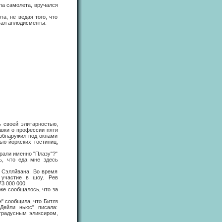
а самолета, вручался
, не ведая того, что
вал аплодисменты.
 своей элитарностью,
авки о профессии пяти
 обнаружил под окнами
ью-йоркских гостиниц,
али именно "Плазу"?"
ь, что еда мне здесь
Сэллйвана. Во время
 участие в шоу. Рев
3 000 000.
е сообщалось, что за
 сообщила, что Битлз
Дейли ньюс" писала:
градусным эликсиром,