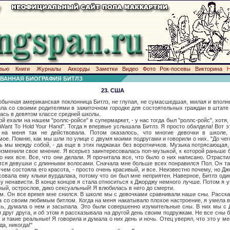
вью
Книги
Журналы
Аккорды
Заметки
Видео
Фото
Рок-посевы
Викторина
ВАННАЯ БИОГРАФИЯ БИТЛЗ
23. США
я американская поклонница Битлз, не глупая, не сумасшедшая, милая и вполне
ила со своими родителями в зажиточном городке для состоятельных граждан в штат
лась в девятом классе средней школы.
али на нашем "роллс-ройсе" в супермаркет, - у нас тогда был "роллс-ройс", хотя, 
Want То Hold Your Hand". Тогда я впервые услышала Битлз. Я просто обалдела! Вот э
 на меня так не действовала. Потом оказалось, что многие девочки в школе,
мое. Помню, как мы шли по улице с двумя моими подругами и говорили о них. "До чег
ь мы между собой, - да еще в этих пиджаках без воротничков. Музыка потрясающая, 
изменили свое мнение. Я всерьез заинтересовалась поп-музыкой, к которой раньше
о них все. Все, что они делали. Я прочитала все, что было о них написано. Отрасти
тся девушки с длинными волосами. Сначала мне больше всех понравился Пол. Он та
 чем состояла его красота, - просто очень красивый, и все. Неизвестно почему, но Д
овала ему клыки вурдалака, потому что он был мне неприятен. Наверное, Битлз оди
ву ненависти. В конце концов я стала относиться к Джорджу немного лучше. Потом я 
ый, острослов, дико сексуальный! Я влюбилась в него до смерти.
все время мне снился. В школе мы с девочками сравнивали наши сны. Рассказы
а со своим любимым битлом. Когда на меня накатывало плохое настроение, я умела 
сь, думала о нем и засыпала. Это были совершенно изумительные сны. В них мы с 
друг друга, и об этом я рассказывала на другой день своим подружкам. Не все сны 
 и такие реальные! Я говорила и думала о них день и ночь. Отец уверял, что это у мен
да, никогда!"