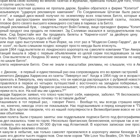
вела свою колонку во многих газетах и журналах, приехала только для того, чтобы
л группе шесть полос.
ная газетная шумиха не пропала даром, Брайен обратился к фирме "Кэпитол" и
 называемую "ударную рекламную кампанию". По Соединенным Штатам было раск
итлз", и каждый диск-жокей получил по экземпляру всех пластинок Битлз, которые 
л и был распространен миллион экземпляров четырехстраничной газеты, посвя
пповое фото своего высшего командного состава в париках a la Битлз.
й рекламный бум, - свидетельствует Войл Гилмор, вице-президент фирмы "Кэпитол
рный продукт она продать не поможет. Эд Сэлливан оказался в затруднительном по
явок. Сид Бернстайн мог бы продавать билеты в "Карнеги-холл" за двойную цену.
ать билет. Пришлось отдать ей свой".
е одно выступление в Нью-Йорке, на этот раз в "Мэдисон-Сквер-Гарден", да е
- холл", но было слишком поздно: концерт просто некуда было втиснуть.
 1964 годд вылетели из лондонского аэропорта на самолете компании "Пан Америк
станций вышла в эфир с первым объявлением из целой серии последовавших за ним
з. Они вылетели из Лондона 30 минут назад. Летят над Атлантические океаном по нап
по шкале Битлз".
нервничали Битлз. Они не знали о масштабах рекламы, но слышали, что в Аме
оном, - в первый и единственный раз она сопровождала его во время гастролей. 
енитого Джорджа Харрисона из газеты "Ливерпул эко". Когда в 1954 году он в возраст
переехать в Ливерпуль, ему казалось, что он навсегда распрощался с рубрикой новос
правлялся в первое из четырех путешествий с восточного на западное побережье, 
казался писать. Джордж Харрисон рассказывает, что ребята очень беспокоились о том,,
ерики есть все. На кой мы им сдались?""
Харрисон заявил, что плохо чувствует себя, наверное, заболел. "Я беспокоился 
гда она высыхала, волосы почему-то вставали дыбом".
ало в тот первый раз, - говорит Ринго. - Вообще-то, мы всегда страшно нер
но, конечно, никогда этого не показывали. Нас подташнивало и перед концертом в "П
ом. Все кругом говорили, что из нашей популярности в Великобритании вовсе не сле
ыми объятиями.
полета были страшно заняты: они подделывали подписи Битлз под фотографиями
а дел оказалось тоже по горло. Несколько британских бизнесменов, которым так и не
поймать его на высоте 30 000 футов над Атлантикой. В коротких записках они про
тов. Брайен вежливо отказал.
и в небытие, как только самолет приземлился в аэропорту имени Кеннеди в 1.
ших его десяти тысяч подростков. Они пели хором "We Love You Beatles, Oh Yes We D
итлз их ярыми поклонниками.