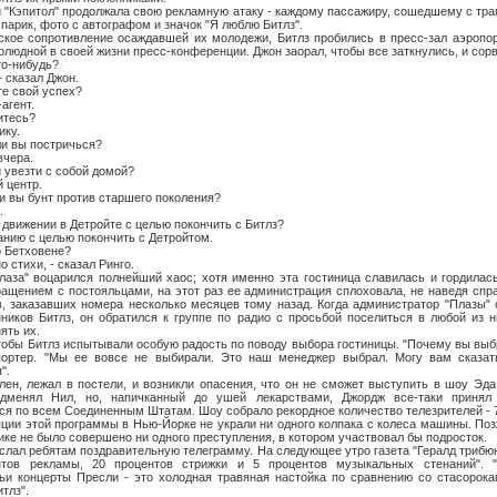
итол" продолжала свою рекламную атаку - каждому пассажиру, сошедшему с трап
 парик, фото с автографом и значок "Я люблю Битлз".
противление осаждавшей их молодежи, Битлз пробились в пресс-зал аэропорта
олюдной в своей жизни пресс-конференции. Джон заорал, чтобы все заткнулись, и сор
-нибудь?
сказал Джон.
 свой успех?
гент.
тесь?
ку.
вы постричься?
чера.
везти с собой домой?
центр.
ы бунт против старшего поколения?
.
ижении в Детройте с целью покончить с Битлз?
 с целью покончить с Детройтом.
Бетховене?
тихи, - сказал Ринго.
воцарился полнейший хаос; хотя именно эта гостиница славилась и гордилась
ащением с постояльцами, на этот раз ее администрация сплоховала, не наведя спр
в, заказавших номера несколько месяцев тому назад. Когда администратор "Плазы"
ников Битлз, он обратился к группе по радио с просьбой поселиться в любой из н
ять их.
 Битлз испытывали особую радость по поводу выбора гостиницы. "Почему вы выбр
портер. "Мы ее вовсе не выбирали. Это наш менеджер выбрал. Могу вам сказат
".
жал в постели, и возникли опасения, что он не сможет выступить в шоу Эда 
дменял Нил, но, напичканный до ушей лекарствами, Джордж все-таки принял
я по всем Соединенным Штатам. Шоу собрало рекордное количество телезрителей - 7
той программы в Нью-Йорке не украли ни одного колпака с колеса машины. Позж
ике не было совершено ни одного преступления, в котором участвовал бы подросток.
ребятам поздравительную телеграмму. На следующее утро газета "Гералд трибюн"
нтов рекламы, 20 процентов стрижки и 5 процентов музыкальных стенаний". "
ьи концерты Пресли - это холодная травяная настойка по сравнению со стасорока
тлз".