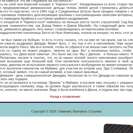
 не кажется, что им следовало бы постричься?"
свой нью-йоркский концерт в "Карнеги-холл", блокированные со всех сторон пре
е предприимчивые американские дельцы теперь любой ценой стремились добиться
ии кто-то подсчитал, что в 1964 году в Соединенных Штатах было продано товаров с 
а прилавках появились долгоиграющие альбомы с контрабандными записями интервью,
что приводило Брайена в состояние крайнего раздражения.
нцертов в "Карнеги-холл" набилось не меньше шести тысяч слушателей. Сид Бе
удским знаменитостям, как Дэвид Нивен и Ширли Маклейн. На следующий день газе
не, длившиеся двадцать пять минут, сопровождались истерическими воплями.
атилетняя поклонница Битлз из Нью-Хемпшира, попала на концерт, но весь этот ре
ыл таким уж буйным, то есть я хочу сказать, что на нем не так орали, как на сл
еня ужасно раздражал Джордж. Может быть, с тех пор я его и невзлюбила. Нам казал
могли видеть Ринго. Мы все вопили, чтобы он убрался и не мешал нам смотреть на Рин
 что со сцены ее можно увидеть, именно ее одну. Вот и начинаешь вопить, чтобы
залось, что Джон меня замечал. Это было как сон. Мы с Джоном - и больше никого. Н
Репортеры писали в газетах, что из-за наших воплей ничего невозможно разобрат
ения вызывали еще больший вой. Они проявляли сексуальность именно в твой а
оему, девочки не испытывали никакого сексуального возбуждения во время концертов.
ылетели самолетом на Майами, для участия во втором шоу Эда Сэлливана. Лет
, который заявил, что он самый великий, а они самые красивые.
ля - день совершеннолетия Джорджа. Несмотря на то что Джордж не слишком нр
слать ему подарок.
 остановился в гостинице "Довиль" в Майами, и послали ему посылку с уведомл
 незаурядную смекалку: ведь он должен будет расписаться и таким образом мы пол
то, конечно, не имело значения. Ведь я была влюблена в Джона, я отдала ему три года
Назад к оглавлению
Copyright © 2026.
Главная
|
Контакты
|
Ссылки
.