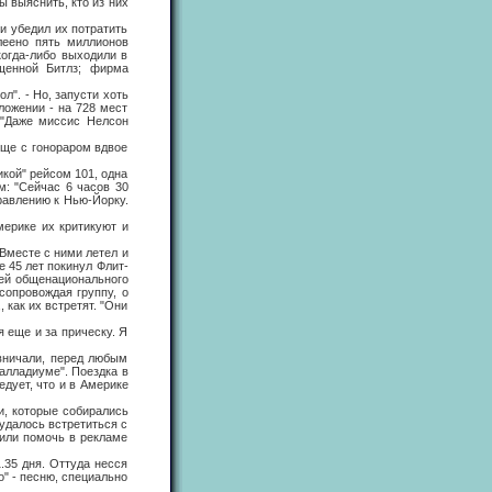
 выяснить, кто из них
 убедил их потратить
леено пять миллионов
когда-либо выходили в
щенной Битлз; фирма
". - Но, запусти хоть
ложении - на 728 мест
 "Даже миссис Нелсон
ще с гонораром вдвое
ой" рейсом 101, одна
: "Сейчас 6 часов 30
равлению к Нью-Йорку.
рике их критикуют и
Вместе с ними летел и
е 45 лет покинул Флит-
тей общенационального
сопровождая группу, о
 как их встретят. "Они
еще и за прическу. Я
вничали, перед любым
алладиуме". Поездка в
дует, что и в Америке
, которые собирались
 удалось встретиться с
сили помочь в рекламе
35 дня. Оттуда несся
o" - песню, специально