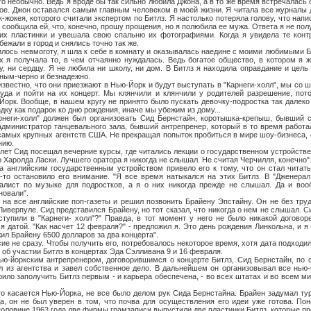
еобычно. Ведь я вроде бы так сильно любила Джона, а в то же время встречалась 
ое. Джон оставался самым главным человеком в моей жизни. Я читала все журналы 
-жокея, которого считали экспертом по Битлз. Я настолько потеряла голову, что нап
сообщила ей, что, конечно, прошу прощения, но я полюбила ее мужа. Ответа я не пол
стинки и увешала свою спальню их фотографиями. Когда я увидела те контр
ежали в город и снялись точно так же.
 невмоготу, я шла к себе в комнату и оказывалась наедине с моими любимыми Би
х я получала то, в чем отчаянно нуждалась. Ведь богатое общество, в котором я
у, ни сердцу. Я не любила ни школу, ни дом. В Битлз я находила оправдание и цель 
ным-черно и безнадежно.
стно, что они приезжают в Нью-Йорк и будут выступать в "Карнеги-холл", мы со 
туда и пойти на их концерт. Мы клянчили и клянчили у родителей разрешение, по
Йорк. Вообще, в нашем кругу не принято было пускать девочку-подростка так далеко 
дку как подарок ко дню рождения, иначе мы убежим из дому...
олл" должен был организовать Сид Бернстайн, коротышка-крепыш, бывший ст
дминистратор танцевального зала, бывший антрепренер, который в то время работа
самых крупных агентств США. Не прекращая попыток пробиться в мире шоу-бизнеса, о
нию.
Сид посещал вечерние курсы, где читались лекции о государственном устройстве 
 Харолда Ласки. Лучшего оратора я никогда не слышал. Не считая Черчилля, конечно"
йским государственным устройством привело его к тому, что он стал читать 
о-то остановило его внимание. "Я все время натыкался на этих Битлз. В "Дженера
иалист по музыке для подростков, а я о них никогда прежде не слышал. Да и во
новали".
е английские поп-газеты и решил позвонить Брайену Эпстайну. Он не без труд
иверпуле. Сид представился Брайену, но тот сказал, что никогда о нем не слышал. С
тупили в "Карнеги- холл"?" Правда, в тот момент у него не было никакой договор
я датой. "Как насчет 12 февраля?" - предложил я. Это день рождения Линкольна, и я
ил Брайену 6500 долларов за два концерта".
е сразу. Чтобы получить его, потребовалось некоторое время, хотя дата подходил
 об участии Битлз в концертах Эда Сэлливана 9 и 16 февраля.
ским антрепренером, договорившимся о концерте Битлз, Сид Бернстайн, по су
л из агентства и завел собственное дело. В дальнейшем он организовывал все нью
тоило заполучить Битлз первым - и карьера обеспечена, - во всех штатах и во всем 
сается Нью-Йорка, не все было делом рук Сида Бернстайна. Брайен задумал ту
а, он не был уверен в том, что почва для осуществления его идеи уже готова. По
половине 1963 года две фирмы грамзаписи выпустили две пластинки Битлз, которые 