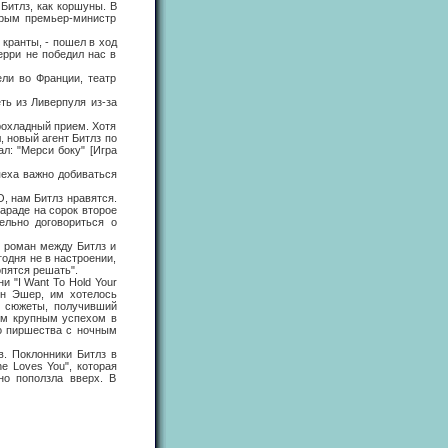
итлз, как коршуны. В
орым премьер-министр
кранты, - пошел в ход
ерри не победил нас в
и во Франции, театр
ь из Ливерпуля из-за
охладный прием. Хотя
 новый агент Битлз по
л: "Мерси боку" [Игра
еха важно добиваться
, нам Битлз нравятся.
параде на сорок второе
ельно договориться о
 роман между Битлз и
годня не в настроении,
опятся решать".
 "I Want То Hold Your
йн Эшер, им хотелось
е сюжеты, получивший
вым крупным успехом в
го пиршества с ночным
 Поклонники Битлз в
e Loves You", которая
но поползла вверх. В