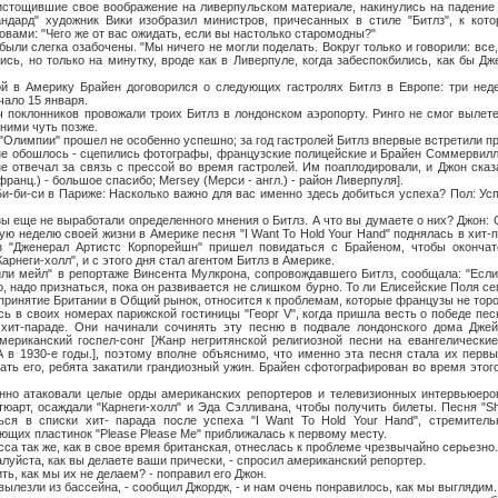
ившие свое воображение на ливерпульском материале, накинулись на падение Б
андард" художник Вики изобразил министров, причесанных в стиле "Битлз", к кот
овами: "Чего же от вас ожидать, если вы настолько старомодны?"
легка озабочены. "Мы ничего не могли поделать. Вокруг только и говорили: все, 
ись, но только на минутку, вроде как в Ливерпуле, когда забеспокбились, как бы Дж
рику Брайен договорился о следующих гастролях Битлз в Европе: три недел
чало 15 января.
нников провожали троих Битлз в лондонском аэропорту. Ринго не смог вылетет
ними чуть позже.
мпии" прошел не особенно успешно; за год гастролей Битлз впервые встретили пр
 не обошлось - сцепились фотографы, французские полицейские и Брайен Соммервилл,
е отвечал за связь с прессой во время гастролей. Им поаплодировали, и Джон сказа
франц.) - большое спасибо; Mersey (Мерси - англ.) - район Ливерпуля].
си в Париже: Насколько важно для вас именно здесь добиться успеха? Пол: Усп
е не выработали определенного мнения о Битлз. А что вы думаете о них? Джон: О
ую неделю своей жизни в Америке песня "I Want То Hold Your Hand" поднялась в хит-
 "Дженерал Артистc Корпорейшн" пришел повидаться с Брайеном, чтобы окончат
арнеги-холл", и с этого дня стал агентом Битлз в Америке.
йл" в репортаже Винсента Мулкрона, сопровождавшего Битлз, сообщала: "Если
, надо признаться, пока он развивается не слишком бурно. То ли Елисейские Поля се
и принятие Британии в Общий рынок, относится к проблемам, которые французы не тор
воих номерах парижской гостиницы "Георг V", когда пришла весть о победе песни
хит-параде. Они начинали сочинять эту песню в подвале лондонского дома Дже
мериканский госпел-сонг [Жанр негритянской религиозной песни на евангелически
 в 1930-е годы.], поэтому вполне объяснимо, что именно эта песня стала их пер
ать его, ребята закатили грандиозный ужин. Брайен сфотографирован во время это
ковали целые орды американских репортеров и телевизионных интервьюеров.
юарт, осаждали "Карнеги-холл" и Эда Сэлливана, чтобы получить билеты. Песня "Sh
ься в списки хит- парада после успеха "I Want То Hold Your Hand", стремитель
ющих пластинок "Please Please Me" приближалась к первому месту.
ак же, как в свое время британская, отнеслась к проблеме чрезвычайно серьезно.
ста, как вы делаете ваши прически, - спросил американский репортер.
 как мы их не делаем? - поправил его Джон.
зли из бассейна, - сообщил Джордж, - и нам очень понравилось, как мы выглядим.