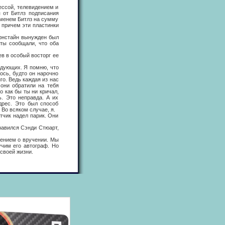
ссой, телевидением и
 от Битлз подписания
именем Битлз на сумму
 причем эти пластинки
рнстайн вынужден был
ты сообщали, что оба
в в особый восторг ее
едующих. Я помню, что
ось, будто он нарочно
го. Ведь каждая из нас
 они обратили на тебя
о как бы ты ни кричал,
ь. Это неправда. А их
дрес. Это был способ
 Во всяком случае, я.
чик надел парик. Они
авился Сэнди Стюарт,
ением о вручении. Мы
учим его автограф. Но
 своей жизни.