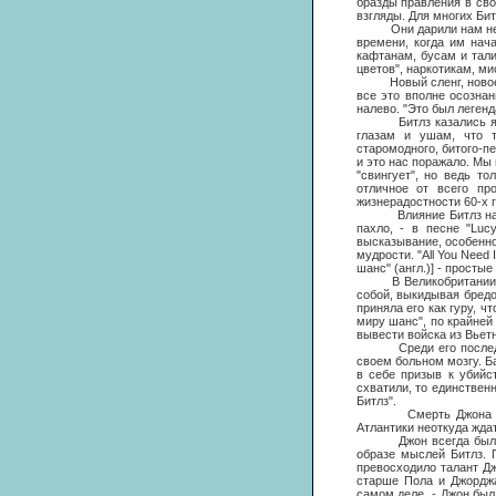
бразды правления в сво
взгляды. Для многих Би
Они дарили нам не толь
времени, когда им нач
кафтанам, бусам и тал
цветов", наркотикам, ми
Новый сленг, новое от
все это вполне осозна
налево. "Это был легенд
Битлз казались явлени
глазам и ушам, что т
старомодного, битого-пе
и это нас поражало. Мы
"свингует", но ведь т
отличное от всего пр
жизнерадостности 60-х г
Влияние Битлз на Амер
пахло, - в песне "Luc
высказывание, особенно
мудрости. "All You Need 
шанс" (англ.)] - просты
В Великобритании част
собой, выкидывая бредо
приняла его как гypy, ч
миру шанс", по крайней
вывести войска из Вьет
Среди его последоват
своем больном мозгу. Б
в себе призыв к убийст
схватили, то единствен
Битлз".
Смерть Джона застави
Атлантики неоткуда жда
Джон всегда был их л
образе мыслей Битлз. 
превосходило талант Д
старше Пола и Джорджа
самом деле, - Джон бы