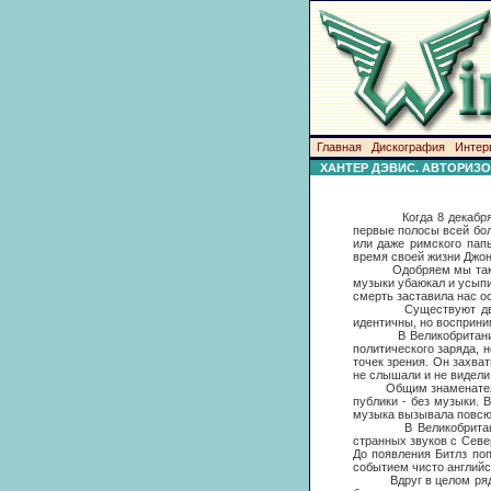
Главная
Дискография
Интер
ХАНТЕР ДЭВИС. АВТОРИЗО
Когда 8 декабря 1980 
первые полосы всей бол
или даже римского пап
время своей жизни Джон
Одобряем мы такое вни
музыки убаюкал и усыпи
смерть заставила нас ос
Существуют два Ленно
идентичны, но восприни
В Великобритании мы 
политического заряда, 
точек зрения. Он захва
не слышали и не видели
Общим знаменателем ст
публики - без музыки. 
музыка вызывала повсюд
В Великобритании поя
странных звуков с Севе
До появления Битлз поп
событием чисто английс
Вдруг в целом ряде об