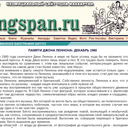
вью
Книги
Журналы
Аккорды
Заметки
Видео
Фото
Рок-посевы
Викторина
ВАННАЯ БИОГРАФИЯ БИТЛЗ
ПАМЯТИ ДЖОНА ЛЕННОНА: ДЕКАБРЬ 1980
года скончался Джон Леннон, в мире не было уголка, куда бы не проникло это 
ьшой прессы. А ведь Джон всего лишь играл и пел. В это трудно было поверить. Кон
ы выглядела по сравнению с этим как локальное событие, интересующее далеко не
 Леннон на самом деле стал более известен, чем Иисус.
мание к факту смерти Леннона или недоумеваем, нам остается только одно - п
л нас. Феномен личности Леннона, оказавшийся в тени его музыки, стал для нас неож
ознать, что он перерос свою музыку.
на: американский и британский. Собственно личность Леннона и все, что он 
мались по-разному - каждая нация впитывала в себя нужное ей.
воспринимали его как часть уже ушедшего в прошлое общественного движения,
но полного радости. В США Леннон стал фигурой, которую осмысливали и с философс
тил там духовное лидерство, символизировал образ жизни, владел умами и сердцами, 
 воочию.
ала его музыка, без которой не могло быть ни общественного, ни политического 
Все прочее оставалось побочным, частью того мира, в котором мы волею случая жи
у одно и то же чувство: радость.
вление Битлз воспринималось как рождение новой, волнующей и необычной, 
ра, как голоса, сохранившие в среднеатлантическом окружении свой ливерпульский ак
-музыка в Англии была американской. Вытеснив ее, совершив переворот в британск
ким, Битлз выразили дух времени.
ластей - от моды до финансов, от фотографии до издательского дела - молодежи 