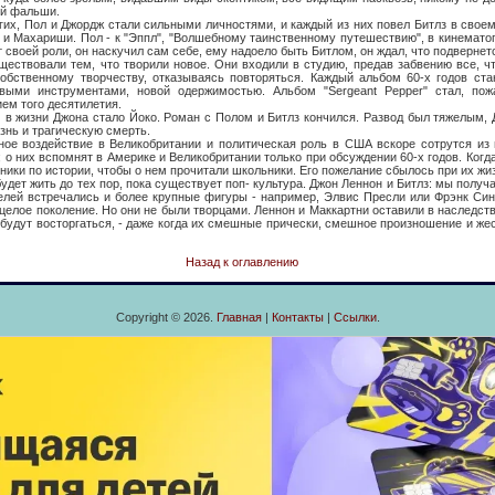
ей фальши.
ол и Джордж стали сильными личностями, и каждый из них повел Битлз в своем
 и Махариши. Пол - к "Эппл", "Волшебному таинственному путешествию", в кинемато
 своей роли, он наскучил сам себе, ему надоело быть Битлом, он ждал, что подвернетс
вали тем, что творили новое. Они входили в студию, предав забвению все, чт
обственному творчеству, отказываясь повторяться. Каждый альбом 60-х годов ста
выми инструментами, новой одержимостью. Альбом "Sergeant Pepper" стал, по
ем того десятилетия.
ни Джона стало Йоко. Роман с Полом и Битлз кончился. Развод был тяжелым, Д
знь и трагическую смерть.
действие в Великобритании и политическая роль в США вскоре сотрутся из п
 о них вспомнят в Америке и Великобритании только при обсуждении 60-х годов. Когда
ники по истории, чтобы о нем прочитали школьники. Его пожелание сбылось при их жи
жить до тех пор, пока существует поп- культура. Джон Леннон и Битлз: мы получа
елей встречались и более крупные фигуры - например, Элвис Пресли или Фрэнк Син
 целое поколение. Но они не были творцами. Леннон и Маккартни оставили в наследст
 будут восторгаться, - даже когда их смешные прически, смешное произношение и же
Назад к оглавлению
Copyright © 2026.
Главная
|
Контакты
|
Ссылки
.