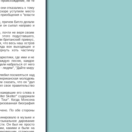
о происхождение, не те
они отказались к тому
скоре уступили место
 приобщения к "власти
 причем Битлз делали
и он сыпал направо и
 почти не веря своим
этого подуставшего,
ли британский привкус,
, что весь наш остров
ряда вон выходящее и
рнуть хоть частичку
котики, где ими и не
каждую песню, каждое
али набраться от него
ь - людям", "Дайте миру
любил посмеяться над
Американская молодежь
м сказать, что он "дал
ил свое правительство
ажавшие его слова в
ter Skelter" содержали
 Tour". Когда Мэнсона
торизованная биография
ено. По обе стороны
инировало в музыке и
узыкальное дарование
сти. Он был не просто
ми, какими и были на
 доверяющим, отдающим