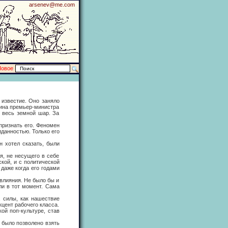
arsenev@me.com
Новое
известие. Оно заняло
чина премьер-министра
 весь земной шар. За
ризнать его. Феномен
иданностью. Только его
хотел сказать, были
 не несущего в себе
кой, и с политической
даже когда его годами
влияния. Не было бы и
ли в тот момент. Сама
силы, как нашествие
цент рабочего класса.
ой поп-культуре, став
было позволено взять