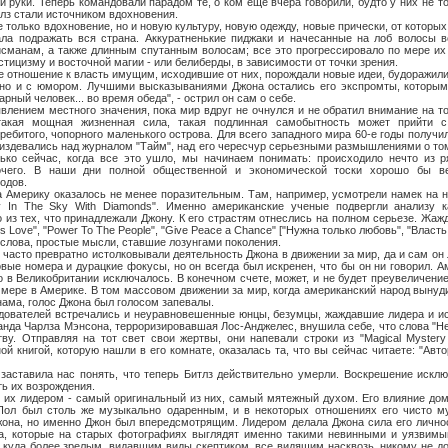
и руки. Теперь командовали парадом те, о ком еще вчера говорили, будто у них не т
тлз стали источником вдохновения.
ко вдохновение, но и новую культуру, новую одежду, новые прически, от которых 
ала подражать вся страна. Аккуратненькие пиджаки и начесанные на лоб волосы в
исманам, а также длинным спутанным волосам; все это прогрессировало по мере их
стицизму и восточной магии - или белиберды, в зависимости от точки зрения.
ношение к власть имущим, исходившие от них, порождали новые идеи, будоражили,
нно и с юмором. Лучшими высказываниями Джона остались его экспромты, которым
арный человек... во время обеда", - острил он сам о себе.
ем местного значения, пока мир вдруг не очнулся и не обратил внимание на то,
акая мощная жизненная сила, такая подлинная самобытность может прийти с 
ребитого, чопорного маленького острова. Для всего западного мира 60-е годы получи
 издевались над журналом "Тайм", над его чересчур серьезными размышлениями о том
олько сейчас, когда все это ушло, мы начинаем понимать: происходило нечто из 
очего. В наши дни полной общественной и экономической тоски хорошо бы ве
одов.
ику оказалось не менее поразительным. Там, например, усмотрели намек на нар
y In The Sky With Diamonds". Именно американские ученые подвергли анализу 
 из тех, что принадлежали Джону. К его страстям отнеслись на полном серьезе. Жажд
Is Love", "Power To The People", "Give Peace a Chance" ["Нужна только любовь", "Власт
е слова, простые мысли, ставшие лозунгами поколения.
о превратно истолковывали деятельность Джона в движении за мир, да и сам он 
вые номера и дурацкие фокусы, но он всегда был искренен, что бы он ни говорил. 
то в Великобритании исключалось. В конечном счете, может, и не будет преувеличение
 мере в Америке. В том массовом движении за мир, когда американский народ вынуд
нама, голос Джона был голосом запевалы.
елей встречались и неуравновешенные юнцы, безумцы, жаждавшие лидера и иск
анда Чарлза Мэнсона, терроризировавшая Лос-Анджелес, внушила себе, что слова "Hel
ву. Отправляя на тот свет свои жертвы, они напевали строки из "Magical Mystery
ной книгой, которую нашли в его комнате, оказалась та, что вы сейчас читаете: "Ав
ла нас понять, что теперь Битлз действительно умерли. Воскрешение исключ
ть их возрождения.
идером - самый оригинальный из них, самый мятежный духом. Его влияние дом
Пол был столь же музыкально одаренным, и в некоторых отношениях его чисто м
жона, но именно Джон был впередсмотрящим. Лидером делала Джона сила его лично
, которые на старых фотографиях выглядят именно такими невинными и уязвимы
л куда более зрелым, видавшим виды скептиком, все видящим насквозь, никому не