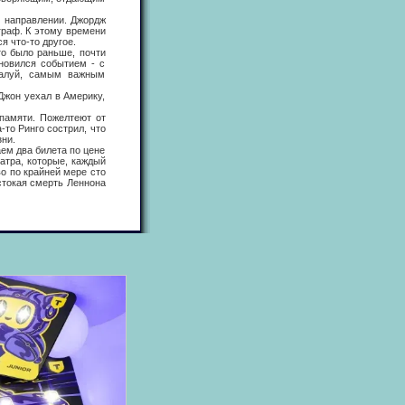
 направлении. Джордж
граф. К этому времени
я что-то другое.
о было раньше, почти
новился событием - с
жалуй, самым важным
жон уехал в Америку,
амяти. Пожелтеют от
-то Ринго сострил, что
зни.
ем два билета по цене
атра, которые, каждый
во по крайней мере сто
стокая смерть Леннона