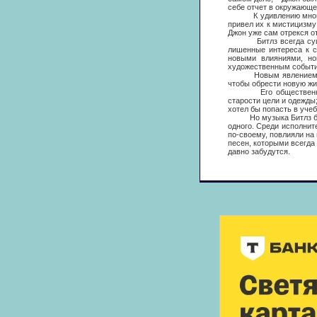
себе отчет в окружающ
К удивлению многих, П
привел их к мистицизму
Джон уже сам отрекся от
Битлз всегда существо
лишенные интереса к с
новыми влияниями, но
художественным событи
Новым явлением в жиз
чтобы обрести новую жи
Его общественное воз
старости цели и одежды;
хотел бы попасть в учеб
Но музыка Битлз будет 
одного. Среди исполнит
по-своему, повлияли на
песен, которыми всегда
давно забудутся.