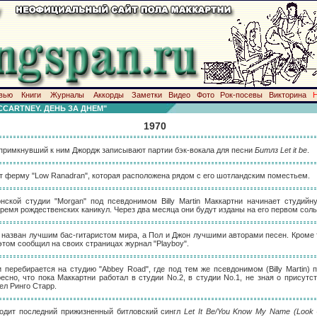
вью
Книги
Журналы
Аккорды
Заметки
Видео
Фото
Рок-посевы
Викторина
CARTNEY. ДЕНЬ ЗА ДНЕМ"
1970
и примкнувший к ним Джордж записывают партии бэк-вокала для песни
Битлз
Let it be
.
ет ферму "Low Ranadran", которая расположена рядом с его шотландским поместьем.
нской студии "Morgan" под псевдонимом Billy Martin Маккартни начинает студийн
ремя рождественских каникул. Через два месяца они будут изданы на его первом соль
 назван лучшим бас-гитаристом мира, а Пол и Джон лучшими авторами песен. Кроме 
этом сообщил на своих страницах журнал "Playboy".
 перебирается на студию "Abbey Road", где под тем же псевдонимом (Billy Martin) 
сно, что пока Маккартни работал в студии No.2, в студии No.1, не зная о присутс
л Ринго Старр.
ходит последний прижизненный битловский сингл
Let It Be/You Know My Name (Look