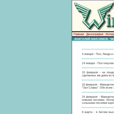
Главная
Дискография
Интер
АНАТОЛИЙ МАКСИМОВ. "MC
4 января - Пол, Линда 
14 января - Пол покупа
10 февраля - на лондо
сделанных им дома во в
16 февраля - Маккартни
"Зал Славы". Обо всем 
24 февраля - Маккартни
новыми песнями. Интере
сольными песнями корпе
6 марта - в Англии вы