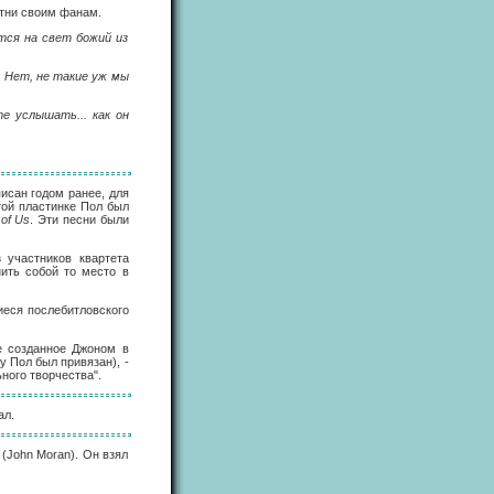
ртни своим фанам.
ется на свет божий из
? Нет, не такие уж мы
е услышать... как он
писан годом ранее, для
той пластинке Пол был
of Us
. Эти песни были
 участников квартета
нить собой то место в
иеся послебитловского
се созданное Джоном в
у Пол был привязан), -
ного творчества".
ал.
 (John Moran). Он взял