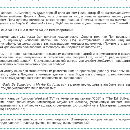
20 апреля - в Америке) выходит первый соло-альбом Пола, который он назвал
McCartn
бные альбомы Джона и Йоко, но в отличие от них, в лучшие времена мирно дре
ьбом Пола публика полюбила, мягко говоря, больше. Причем, несмотря на наличие 
циями, как
Maybe I'm Amazed
и
Every Night
, чисто авангардных вещичек, типа
Кrееп-Akr
м был No.1 в США и месяц No.2 в Великобритании.
тиков, диск уже тогда был признан классическим. Дело в том, что Пол первым 
м, в одиночку исполняя партии на всех (15) инструментах. Работая над 
нитофоне, он делал запись так называемым методом наложения. (Причем эта запи
ют для личного пользования, а фонограмма, изданная на пластинке.)
том, что песня записывается поэтапным наложением партий инструментовки и вокала
времени, звук, полученный в результате, как говорил Пол, имеет "...ряд очарова
сиональной записи". В звукооператорской литературе альбом
McCartney
приводитс
х условиях можно записать хороший альбом".
cCartney
была для меня отличным развлечением. Я просто арендовал у "EMI" обычн
его у себя в Лондоне, в комнате, где мы спали. Тогда мы с Линдой только начинал
так возбуждающе: нежности новобрачных, записи песен..."
t Would Be Something
и
Maybe I'm Amazed
- великие песни, хотя в альбоме есть ещ
 эти две устраивают меня полностью".
ному каналлу "London Weekend TV" (в Америке на канале "CBS" в "The Ed Sulliva
елям свою знаменитую композицию
Maybe I'm Amazed
, украсившую альбом
McC
амный клип к этой песне - коллаж из семейных фотографий четы Маккартни, сделан
инды сделал Пол).
ррисон в этот день еще на что-то надеялся. В интервью, которое он дал в лондо
рдж заявил: "...распад группы, по-моему, лишь временный".