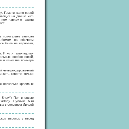
ey
. Пластинка по своей
млющих на днище хит-
в нем наряду с такими
ore
.
в поп-музыке записал
альбомом на обычном
сь была не черновая,
. И хотя такая адская
тельных особенностей,
я в качестве примера
ый четырехдорожечный
и жить вместе, только
е несколько красивых
n Show") Пол впервые
artney
. Публике был
ных в основном Линдой
нском аэропорту перед