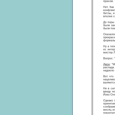
прахом.
Нет. Как
конфликт
битлы, и
вполне с
До поры
были за
были пок
Оказало
прекрасн
формальн
Ну а теп
из интер
мистер Л
Вопрос: 
Джон
: "
распад
надоело 
Вот что
нацелива
валяются
Не в сил
ввиду н
Йоко Оно
Однако 
принятии
соображе
месяц ил
покончит