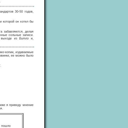
.
андартов 30-50 годов,
м которой он хотел бы
та забавляются, делая
чные сольные записи.
о выходе из
Битлз
и,
омо-копии, издаваемые
овинке, ее можно было
.
Ниже я приведу мнение
я.
е пошло