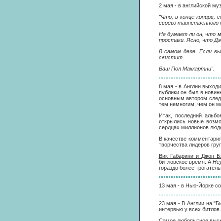
2 мая - в английской м
"Что, в конце концов,
своего таинственного 
Не думает ли он, что 
простаки. Ясно, что Д
В самом деле. Если в
свистит.
Ваш Пол Маккартни".
8 мая - в Англии выход
публики он был в новин
основным автором сле
тем немногим, чем он м
Итак, последний альбо
открылись новые возмож
сердцах миллионов люде
В качестве комментария
творчества лидеров груп
Вик Габарини и Джон Б
битловское время. А
He
гораздо более трогател
13 мая - в Нью-Йорке со
23 мая - В Англии на "
интервью у всех битлов.
Самое любопытное выска