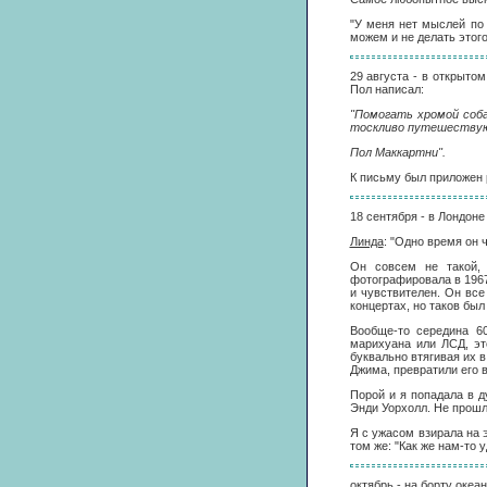
"У меня нет мыслей по 
можем и не делать этого
29 августа - в открыто
Пол написал:
"Помогать хромой соба
тоскливо путешествую
Пол Маккартни".
К письму был приложен 
18 сентября - в Лондон
Линда
: "Одно время он 
Он совсем не такой,
фотографировала в 1967 
и чувствителен. Он вс
концертах, но таков был
Вообще-то середина 60
марихуана или ЛСД, эт
буквально втягивая их в
Джима, превратили его в
Порой и я попадала в д
Энди Уорхолл. Не прошло
Я с ужасом взирала на 
том же: "Как же нам-то 
октябрь - на борту океа