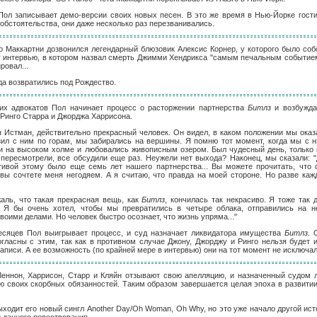
Пол записывает демо-версии своих новых песен. В это же время в Нью-Йорке гост
обстоятельства, они даже несколько раз перезванивались.
о Маккартни дозвонился легендарный блюзовик Алексис Корнер, у которого было со
у интервью, в котором назвал смерть Джимми Хендрикса "самым печальным событием
ровал...
а возвратились под Рождество.
оих адвокатов Пол начинает процесс о расторжении партнерства
Битлз
и возбужда
 Ринго Старра и Джорджа Харрисона.
он Истман, действительно прекрасный человек. Он видел, в каком положении мы оказ
зил с ним по горам, мы забирались на вершины. Я помню тот момент, когда мы с 
ли на высоком холме и любовались живописным озером. Был чудесный день, только 
пересмотрели, все обсудили еще раз. Неужели нет выхода? Наконец, мы сказали: "Д
тивой этому было еще семь лет нашего партнерства... Вы можете прочитать, что 
, вы сочтете меня негодяем. А я считаю, что правда на моей стороне. Но разве каж
аль, что такая прекрасная вещь, как
Битлз
, кончилась так некрасиво. Я тоже так 
 Я бы очень хотел, чтобы мы превратились в четыре облака, отправились на н
воими делами. Но человек быстро осознает, что жизнь упряма..."
сяцев Пол выигрывает процесс, и суд назначает ликвидатора имущества
Битлз
. 
гласны с этим, так как в противном случае Джону, Джорджу и Ринго нельзя будет 
аписи. А ее возможность (по крайней мере в интервью) они на тот момент не исключал
 Леннон, Харрисон, Старр и Кляйн отзывают свою апелляцию, и назначенный судом
ю своих скорбных обязанностей. Таким образом завершается целая эпоха в развити
ыходит его новый сингл Another Day/Oh Woman, Oh Why, но это уже начало другой ист
 данного повествования.