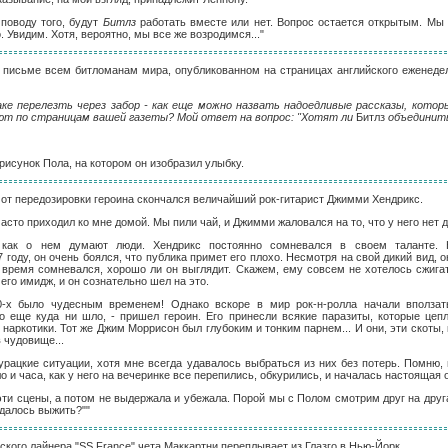
поводу того, будут
Битлз
работать вместе или нет. Вопрос остается открытым. Мы
. Увидим. Хотя, вероятно, мы все же возродимся..."
м письме всем битломанам мира, опубликованном на страницах английского еженедел
ке перелезть через забор - как еще можно назвать надоедливые рассказы, котор
т по страницам вашей газеты? Мой ответ на вопрос: "Хотят ли
Битлз
объединить
рисунок Пола, на котором он изобразил улыбку.
е от передозировки героина скончался величайший рок-гитарист Джимми Хендрикс.
часто приходил ко мне домой. Мы пили чай, и Джимми жаловался на то, что у него нет д
 как о нем думают люди. Хендрикс постоянно сомневался в своем таланте. 
году, он очень боялся, что публика примет его плохо. Несмотря на свой дикий вид, 
е время сомневался, хорошо ли он выглядит. Скажем, ему совсем не хотелось сжиг
 его имидж, и он сознательно шел на это.
-х было чудесным временем! Однако вскоре в мир рок-н-ролла начали вползать
о еще куда ни шло, - пришел героин. Его принесли всякие паразиты, которые цеп
 наркотики. Тот же Джим Моррисон был глубоким и тонким парнем... И они, эти скоты,
 чудовище...
урацкие ситуации, хотя мне всегда удавалось выбраться из них без потерь. Помню, 
 и часа, как у него на вечеринке все перепились, обкурились, и началась настоящая о
эти сцены, а потом не выдержала и убежала. Порой мы с Полом смотрим друг на друг
удалось выжить?""
нского лайнера "SS France" чета Маккартни переплывает из Глазго в Нью-Йорк.