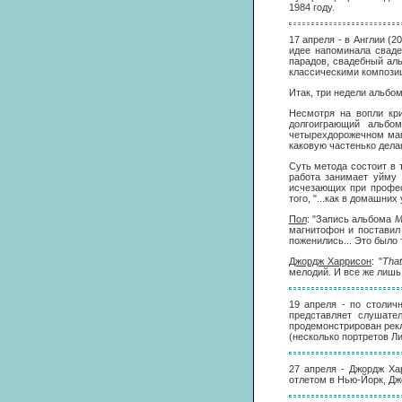
1984 году.
17 апреля - в Англии (
идее напоминала сваде
парадов, свадебный ал
классическими компози
Итак, три недели альбо
Несмотря на вопли кри
долгоиграющий альбо
четырехдорожечном маг
каковую частенько дела
Суть метода состоит в 
работа занимает уйму 
исчезающих при профес
того, "...как в домашни
Пол
: "Запись альбома
M
магнитофон и поставил 
поженились... Это было 
Джордж Харрисон
: "
Tha
мелодий. И все же лишь
19 апреля - по столич
представляет слушат
продемонстрирован рекл
(несколько портретов Л
27 апреля - Джордж Ха
отлетом в Нью-Йорк, Джо