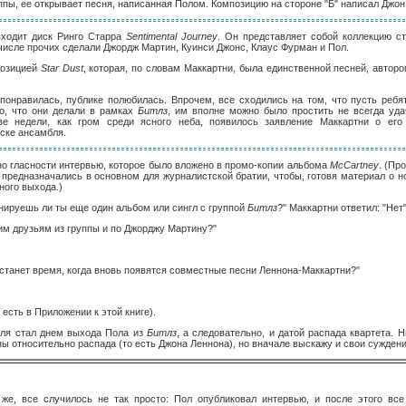
ппы, ее открывает песня, написанная Полом. Композицию на стороне "Б" написал Джон
ыходит диск Ринго Старра
Sentimental Journey
. Он представляет собой коллекцию ст
числе прочих сделали Джордж Мартин, Куинси Джонс, Клаус Фурман и Пол.
позицией
Star Dust
, которая, по словам Маккартни, была единственной песней, авторо
понравилась, публике полюбилась. Впрочем, все сходились на том, что пусть ребя
о, что они делали в рамках
Битлз
, им вполне можно было простить не всегда уда
ве недели, как гром среди ясного неба, появилось заявление Маккартни о ег
уске ансамбля.
ано гласности интервью, которое было вложено в промо-копии альбома
McCartney
. (Пр
предназначались в основном для журналистской братии, чтобы, готовя материал о н
ого выхода.)
анируешь ли ты еще один альбом или сингл с группой
Битлз
?" Маккартни ответил: "Нет"
им друзьям из группы и по Джорджу Мартину?"
астанет время, когда вновь появятся совместные песни Леннона-Маккартни?"
есть в Приложении к этой книге).
еля стал днем выхода Пола из
Битлз
, а следовательно, и датой распада квартета. 
ы относительно распада (то есть Джона Леннона), но вначале выскажу и свои суждени
 же, все случилось не так просто: Пол опубликовал интервью, и после этого вс