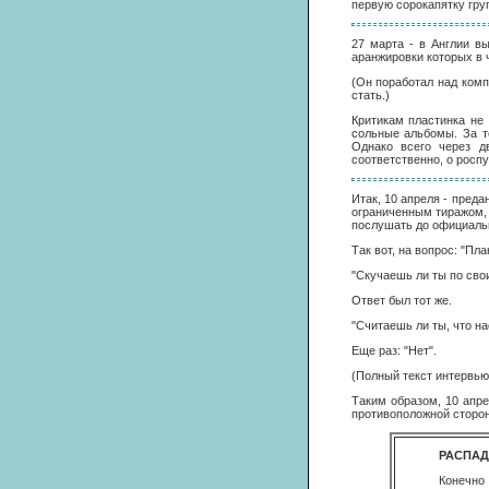
первую сорокапятку гру
27 марта - в Англии в
аранжировки которых в 
(Он поработал над ком
стать.)
Критикам пластинка не 
сольные альбомы. За т
Однако всего через д
соответственно, о росп
Итак, 10 апреля - пред
ограниченным тиражом, 
послушать до официальн
Так вот, на вопрос: "Пл
"Скучаешь ли ты по сво
Ответ был тот же.
"Считаешь ли ты, что н
Еще раз: "Нет".
(Полный текст интервью 
Таким образом, 10 апр
противоположной сторон
РАСПАД
Конечно