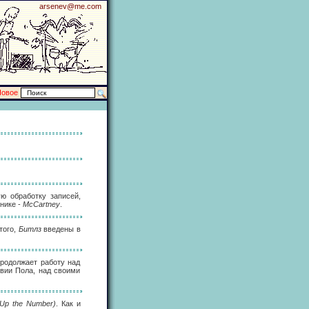
arsenev@me.com
Новое
ую обработку записей,
нике -
McCartney
.
того,
Битлз
введены в
продолжает работу над
твии Пола, над своими
 Up the Number)
. Как и