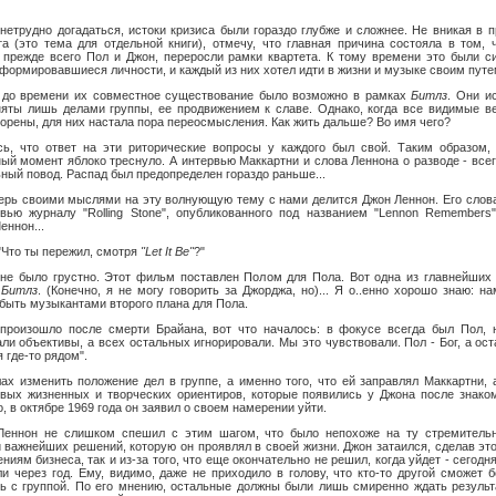
 нетрудно догадаться, истоки кризиса были гораздо глубже и сложнее. Не вникая в 
а (это тема для отдельной книги), отмечу, что главная причина состояла в том, 
 прежде всего Пол и Джон, переросли рамки квартета. К тому времени это были с
формировавшиеся личности, и каждый из них хотел идти в жизни и музыке своим путе
 до времени их совместное существование было возможно в рамках
Битлз
. Они и
няты лишь делами группы, ее продвижением к славе. Однако, когда все видимые 
орены, для них настала пора переосмысления. Как жить дальше? Во имя чего?
сь, что ответ на эти риторические вопросы у каждого был свой. Таким образом,
ый момент яблоко треснуло. А интервью Маккартни и слова Леннона о разводе - все
ый повод. Распад был предопределен гораздо раньше...
ерь своими мыслями на эту волнующую тему с нами делится Джон Леннон. Его слов
вью журналу "Rolling Stone", опубликованного под названием "Lennon Remembers"
еннон...
"Что ты пережил, смотря
"Let It Be"
?"
Мне было грустно. Этот фильм поставлен Полом для Пола. Вот одна из главнейших
а
Битлз
. (Конечно, я не могу говорить за Джорджа, но)... Я о..енно хорошо знаю: н
быть музыкантами второго плана для Пола.
 произошло после смерти Брайана, вот что началось: в фокусе всегда был Пол, 
ли объективы, а всех остальных игнорировали. Мы это чувствовали. Пол - Бог, а ос
 где-то рядом".
ах изменить положение дел в группе, а именно того, что ей заправлял Маккартни, 
овых жизненных и творческих ориентиров, которые появились у Джона после знако
, в октябре 1969 года он заявил о своем намерении уйти.
Леннон не слишком спешил с этим шагом, что было непохоже на ту стремительн
 важнейших решений, которую он проявлял в своей жизни. Джон затаился, сделав это
ниям бизнеса, так и из-за того, что еще окончательно не решил, когда уйдет - сегодня
и через год. Ему, видимо, даже не приходило в голову, что кто-то другой сможет б
ь с группой. По его мнению, остальные должны были лишь смиренно ждать результ