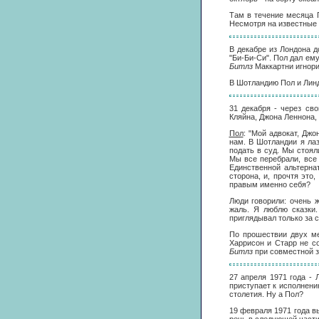
Там в течение месяца 
Несмотря на известные 
В декабре из Лондона д
"Би-Би-Си". Пол дал ем
Битлз
Маккартни игнори
В Шотландию Пол и Линд
31 декабря - через св
Кляйна, Джона Леннона,
Пол
: "Мой адвокат, Дж
нам. В Шотландии я ла
подать в суд. Мы стоя
Мы все перебрали, все 
Единственной альтерна
сторона, и, прочтя это
правым именно себя?
Люди говорили: очень ж
жаль. Я люблю сказки.
приглядывал только за с
По прошествии двух ме
Харрисон и Старр не со
Битлз
при совместной з
27 апреля 1971 года -
приступает к исполнени
столетия. Ну а Пол?
19 февраля 1971 года в
речь в следующей части