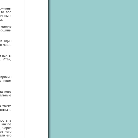
причины
что все
ильные,
м.
скренне
вершины
 в один
го лишь
а взяты
. Итак,
 причин
ам всем
на него
тальные
а также
мства с
ость в
 как по
, через
ез него
ата его