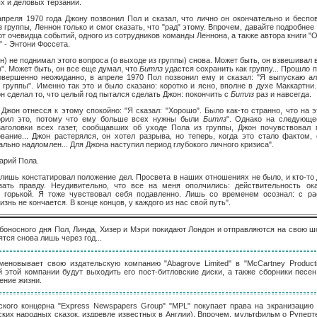
 и деловых терзаний.
апреля 1970 года Джону позвонил Пол и сказал, что лично он окончательно и беспо
з группы, Леннон только и смог сказать, что "рад" этому. Впрочем, давайте подробнее
от очевидца событий, одного из сотрудников команды Леннона, а также автора книги "
e" - Энтони Фоссета.
н) не поднимал этого вопроса (о выходе из группы) снова. Может быть, он взвешивал в
в". Может быть, он все еще думал, что
Битлз
удастся сохранить как группу... Прошло п
совершенно неожиданно, в апреле 1970 Пол позвонил ему и сказал: "Я выпускаю а
 группы". Именно так это и было сказано: коротко и ясно, вполне в духе Маккартни
н сделал то, что целый год пытался сделать Джон: покончить с
Битлз
раз и навсегда.
Джон отнесся к этому спокойно: "Я сказал: "Хорошо". Было как-то странно, что на э
орил это, потому что ему больше всех нужны были
Битлз
". Однако на следующе
заголовки всех газет, сообщавших об уходе Пола из группы, Джон почувствовал 
вание... Джон растерялся, он хотел разрыва, но теперь, когда это стало фактом,
льно надломлен... Для Джона наступил период глубокого личного кризиса".
арий Пола.
 лишь констатировал положение дел. Просвета в наших отношениях не было, и кто-то
зать правду. Неудивительно, что все на меня ополчились: действительность ок
 горькой. Я тоже чувствовал себя подавленно. Лишь со временем осознал: с р
изнь не кончается. В конце концов, у каждого из нас свой путь".
ьбоносного дня Пол, Линда, Хизер и Мэри покидают Лондон и отправляются на свою 
тся снова лишь через год...
еновывает свою издательскую компанию "Abagrove Limited" в "McCartney Productio
этой компании будут выходить его пост-битловские диски, а также сборники песен
ение жизни.
ьского концерна "Express Newspapers Group" "MPL" покупает права на экранизацию
ских народных сказок, издревле известных в Англии). Впрочем, мультфильм о Руперт