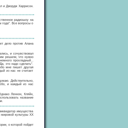
ил и Джордж Харрисон.
бственное радиошоу на
 года". Все вопросы о
ет дело против Алана
ались, и сочувствовал
ним решили, что нужно
немного прохладный...
а, это надо сделать".
обо мне пишет другая
дый из нас не считает
думаю. Действительно,
ебо, и каждый из нас
Однако Леннон, Кляйн,
использовать название
и.
 ликвидатор имущества
и мировой культуры XX
ории, о которой пойдет