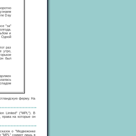
воротно
 узнаем
One Day
се "за"
олгода.
льбом и
. Одной
тот раз
е утро,
горькое
 он был
 должен
азалась
аспадом
шотландскую ферму. На
n Limited" ("MPL"). В
, права на которые он
 сказок о "Медвежонке
е "MPL" снимет лишь в