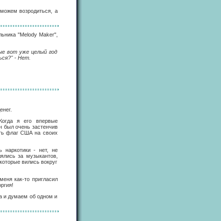
 можем возродиться, а
ьника "Melody Maker",
ые вот уже целый год
ся?" - Нет.
енег.
Когда я его впервые
он был очень застенчив
ать флаг США на своих
 наркотики - нет, не
лялись за музыкантов,
 которые вились вокруг
меня как-то пригласил
ргия!
а и думаем об одном и