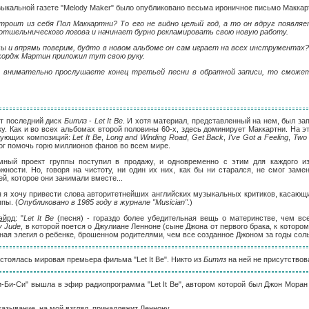
узыкальной газете "Melody Maker" было опубликовано весьма ироничное письмо Макка
 строит из себя Пол Маккартни? То его не видно целый год, а то он вдруг появля
отшельнического логова и начинает бурно рекламировать свою новую работу.
мы и впрямь поверим, будто в новом альбоме он сам играет на всех инструментах
жордж Мартин приложил тут свою руку.
ы внимательно прослушаете конец третьей песни в обратной записи, то сможет
ит последний диск
Битлз
-
Let It Be
. И хотя материал, представленный на нем, был за
ку. Как и во всех альбомах второй половины 60-х, здесь доминирует Маккартни. На э
дующих композиций:
Let It Be
,
Long and Winding Road
,
Get Back
,
I've Got a Feeling
,
Two 
ог помочь горю миллионов фанов во всем мире.
мный проект группы поступил в продажу, и одновременно с этим для каждого из
ности. Но, говоря на чистоту, ни один их них, как бы ни старался, не смог заме
й, которое они занимали вместе...
 я хочу привести слова авторитетнейших английских музыкальных критиков, касающ
пы. (
Опубликовано в 1985 году в журнале "Musician".
)
эйрд
: "
Let It Be
(песня) - гораздо более убедительная вещь о материнстве, чем в
y Jude
, в которой поется о Джулиане Ленноне (сыне Джона от первого брака, к котором
ьная элегия о ребенке, брошенном родителями, чем все созданное Джоном за годы соль
стоялась мировая премьера фильма "Let It Be". Никто из
Битлз
на ней не присутствов
Би-Би-Си" вышла в эфир радиопрограмма "Let It Be", автором которой был Джон Моран
зывание, на мой взгляд, принадлежит Леннону.