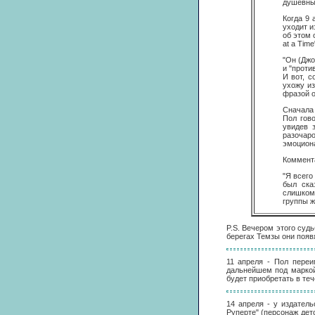
душевных
Когда 9 
уходит и
об этом 
at a Tim
"Он (Джо
и "проти
И вот, 
ухожу из
фразой о
Сначала 
Пол гов
увидев 
разочаро
эмоциона
Коммент
"Я всего
был ска
слишком
группы ж
P.S. Вечером этого суд
берегах Темзы они появя
11 апреля - Пол переим
дальнейшем под маркой 
будет приобретать в теч
14 апреля - у издател
Руперте" (персонаж дет