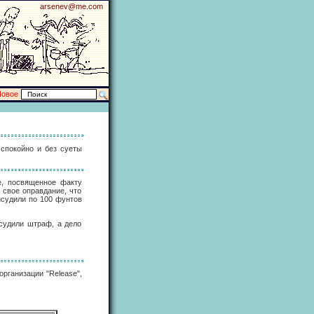
arsenev@me.com
Новое
 спокойно и без суеты
е, посвященное факту
 свое оправдание, что
исудили по 100 фунтов
исудили штраф, а дело
организации "Release",