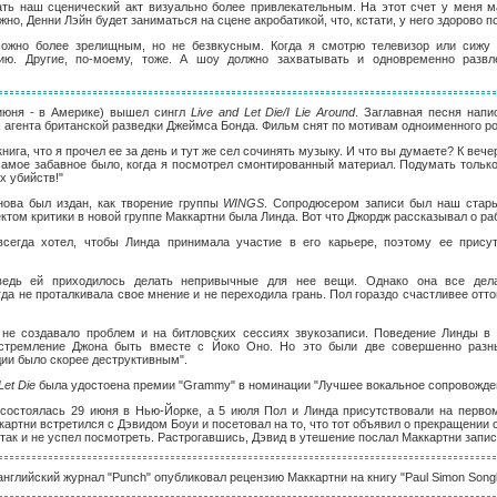
ать наш сценический акт визуально более привлекательным. На этот счет у меня м
жно, Денни Лэйн будет заниматься на сцене акробатикой, что, кстати, у него здорово п
ожно более зрелищным, но не безвкусным. Когда я смотрю телевизор или сижу 
ию. Другие, по-моему, тоже. А шоу должно захватывать и одновременно развле
 июня - в Америке) вышел сингл
Live and Let Die/I Lie Around
. Заглавная песня нап
 агента британской разведки Джеймса Бонда. Фильм снят по мотивам одноименного р
 книга, что я прочел ее за день и тут же сел сочинять музыку. И что вы думаете? К веч
самое забавное было, когда я посмотрел смонтированный материал. Подумать тольк
х убийств!"
снова был издан, как творение группы
WINGS
. Сопродюсером записи был наш стар
том критики в новой группе Маккартни была Линда. Вот что Джордж рассказывал о раб
всегда хотел, чтобы Линда принимала участие в его карьере, поэтому ее прису
ведь ей приходилось делать непривычные для нее вещи. Однако она все дел
да не проталкивала свое мнение и не переходила грань. Пол гораздо счастливее отто
е не создавало проблем и на битловских сессиях звукозаписи. Поведение Линды в 
 стремление Джона быть вместе с Йоко Оно. Но это были две совершенно разн
дии было скорее деструктивным".
Let Die
была удостоена премии "Grammy" в номинации "Лучшее вокальное сопровожден
 состоялась 29 июня в Нью-Йорке, а 5 июля Пол и Линда присутствовали на перво
картни встретился с Дэвидом Боуи и посетовал на то, что тот объявил о прекращении
 так и не успел посмотреть. Растрогавшись, Дэвид в утешение послал Маккартни запис
английский журнал "Punch" опубликовал рецензию Маккартни на книгу "Paul Simon Song