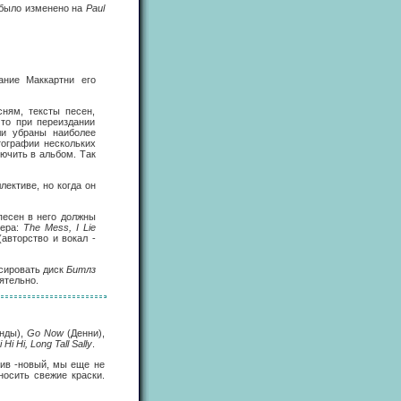
ы было изменено на
Paul
ание Маккартни его
ням, тексты песен,
что при переиздании
ли убраны наиболее
ографии нескольких
лючить в альбом. Так
ективе, но когда он
песен в него должны
мера:
The Mess, I Lie
авторство и вокал -
сировать диск
Битлз
ятельно.
нды),
Go Now
(Денни),
Hi Hi, Long Tall Sally
.
ив -новый, мы еще не
носить свежие краски.