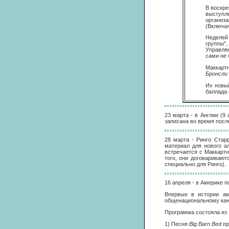
В воскр
выступле
организа
(Включая
Неделей 
группы"
Управляю
сами не 
Маккартн
Бронсли
Их новы
баллада 
23 марта - в Англии (9
записана во время после
28 марта - Ринго Стар
материал для нового а
встречается с Маккартн
того, они договариваю
специально для Ринго).
16 апреля - в Америке п
Впервые в истории ам
общенациональному кан
Программа состояла из 
1) Песня
Big Barn Bed
пр