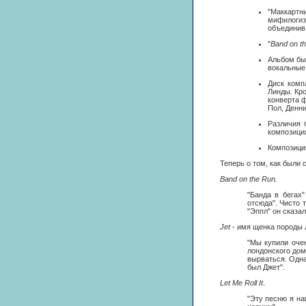
"Маккартн
мифилогиз
объединив 
"
Band on t
Альбом бы
вокальные 
Диск комп
Линды. Кро
конверта 
Пол, Денни
Различия 
композиц
Композиц
Теперь о том, как были
Band on the Run.
"Банда в бегах
отсюда". Чисто
"Эппл" он сказа
Jet
- имя щенка породы 
"Мы купили оче
лондонского дом
вырваться. Одна
был Джет".
Let Me Roll It
.
"Эту песню я на