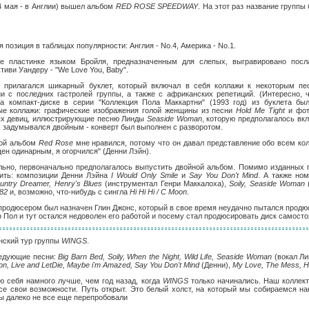
(4 мая - в Англии) вышел альбом
RED ROSE SPEEDWAY
. На этот раз название групп
позиция в таблицах популярности: Англия - No.4, Америка - No.1.
е пластинке языком Бройля, предназначенным для слепых, выгравировано посл
иви Уандеру - "We Love You, Baby".
 прилагался шикарный буклет, который включал в себя коллажи к некоторым пес
и с последних гастролей группы, а также с африканских репетиций. (Интересно, 
а компакт-диске в серии "Коллекция Пола Маккартни" (1993 год) из буклета бы
ые коллажи: графические изображения голой женщины из песни
Hold Me Tight
и фот
х девиц, иллюстрирующие песню Линды
Seaside Woman
, которую предполагалось вк
м задумывался двойным - конверт был выполнен с разворотом.
ной альбом
Red Rose
мне нравился, потому что он давал представление обо всем колл
н одинарным, я огорчился" (Денни Лэйн).
льно, первоначально предполагалось выпустить двойной альбом. Помимо изданных 
ить: композиции Денни Лэйна
I Would Only Smile
и
Say You Don't Mind
. А также но
untry Dreamer, Henry's Blues
(инструментал Генри Маккалоха),
Soily, Seaside Woman
(
82
и, возможно, что-нибудь с сингла
Hi Hi Hi / С Moon
.
продюсером был назначен Глин Джонс, который в свое время неудачно пытался продю
о Пол и тут остался недоволен его работой и посему стал продюсировать диск самосто
анский тур группы
WINGS
.
едующие песни:
Big Barn Bed, Soily, When the Night, Wild Life, Seaside Woman
(вокал Ли
on, Live and LetDie, Maybe i'm Amazed, Say You Don't Mind
(Денни),
My Love, The Mess, Hi 
ую себя намного лучше, чем год назад, когда
WINGS
только начинались. Наш коллект
се свои возможности. Путь открыт. Это белый холст, на который мы собираемся на
мы далеко не все еще перепробовали