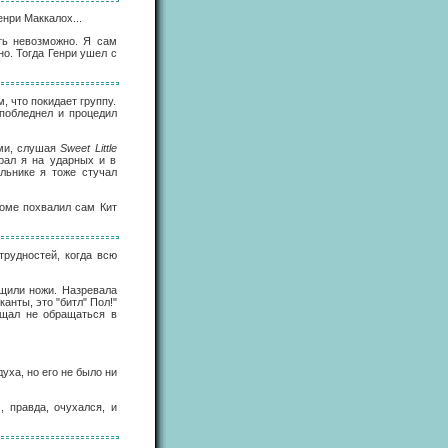
енри Маккалох...
ать невозможно. Я сам
но. Тогда Генри ушел с
, что покидает группу.
побледнел и процедил
ыми, слушая
Sweet Little
рал я на ударных и в
льнике я тоже стучал
боме похвалил сам Кит
трудностей, когда всю
щили ножи. Назревала
анты, это "битл" Пол!"
ещал не обращаться в
уха, но его не было ни
 правда, очухался, и