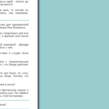
асса идей - вплоть до
олучается!
в кино, то скучаю по
кать, как, например,
исана для одноименной
омана Яна Флеминга.
еру следующего дня все
о, в фильме моя песня
ый знакомый - Джордж
оте с ней.
тствие в студии было
ала с поразительным
го, что Линда работает
те дни было, по сути,
ые вещи. Потому что
ие в песне".
м британском показе в
 своего шоу
The Spiders
ь этой постановки.
book".