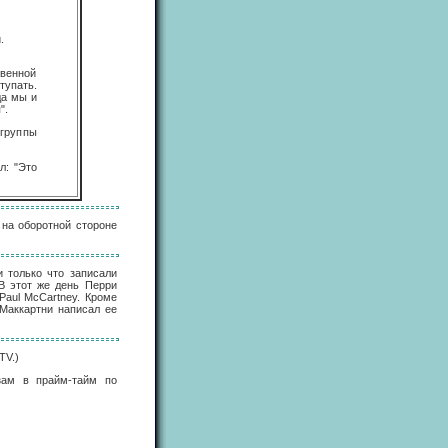
.
твенной
тупать.
да мы и
".
 группы
л: "Это
 на оборотной стороне
и только что записали
В этот же день Перри
Paul McCartney. Кроме
Маккартни написал ее
TV.)
зам в прайм-тайм по