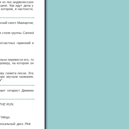
ом из лос-анджелесских
цене. Как идут дела у
 котором, в частности,
вский сингл Маккартни,
в стиле группы
Canned
рехчастных гармоний и
льно перевести его, то
роверу, на котором он
ову сюжета песни. Эта
рри звучали названия,
".
рает гитарист Джимми
THE RUN
.
d Wings
.
эпохальный диск
Pink