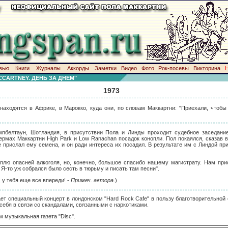
вью
Книги
Журналы
Аккорды
Заметки
Видео
Фото
Рок-посевы
Викторина
CARTNEY. ДЕНЬ ЗА ДНЕМ"
1973
находятся в Африке, в Марокко, куда они, по словам Маккартни: "Приехали, чтобы
мпбелтаун, Шотландия, в присутствии Пола и Линды проходит судебное заседани
рмах Маккартни High Park и Low Ranachan посадок конопли. Пол покаялся, сказав в
е прислал ему семена, и он ради интереса их посадил. В результате им с Линдой пр
оплю опасней алкоголя, но, конечно, большое спасибо нашему магистрату. Нам пр
 Я-то уж собрался было сесть в тюрьму и писать там песни".
 у тебя еще все впереди! -
Примеч. автора.
)
ает специальный концерт в лондонском "Hard Rock Cafe" в пользу благотворительной 
себя в связи со скандалами, связанными с наркотиками.
м музыкальная газета "Disc".