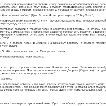
и... исследует промежуточную область между сочинением автобиографических песе
ировать свой жизненный опыт путем создания фантастического мира приключен
мир рок-звезды с мифом человека вне закона, легендарной фигурой человека в бегах"
he Run
- великий альбом". (Джон Леннон. Из интервью журналу "Rolling Stone".)
л награжден двумя премиями Grammy: "Лучшая звукозапись года" (в неклассической
партии для дуэта или группы".
лектовался вкладкой с текстами песен и односторонним плакатом, на котором п
ме того, в американском и европейском вариантах обложки есть различия. В Европе 
фотографии участников группы лежат в следующей последовательности: Пол, Линда, Д
, Линда.
были и в подборе песен. В Америке к английскому варианту (с согласия Маккарт
ия
Helen Wheels
.
ия
No Words
написана совместно Маккартни и Лэйном.
 сочинены некоторые песни альбома.
" - это просто хорошее сочетание слов. Я начал со строчки: "Если мы когда-ни
 тюремное выражение. Просто мне вспомнились слова Джорджа (Харрисона). На одн
л, что все мы в некотором роде заключенные".
Лабрадор.
нь беспокойную собачку, маленькую девочку, которую было трудно удержать дома.
а высокая стена, и она никак не могла примириться с этим. Всегда рычала и прыгала 
ко вскоре собачка принесла нам семь черных щенят (хотя сама была рыженькой!). 
писал в Шотландии в один погожий денек. Просто перебирал струны, и мелодия бук