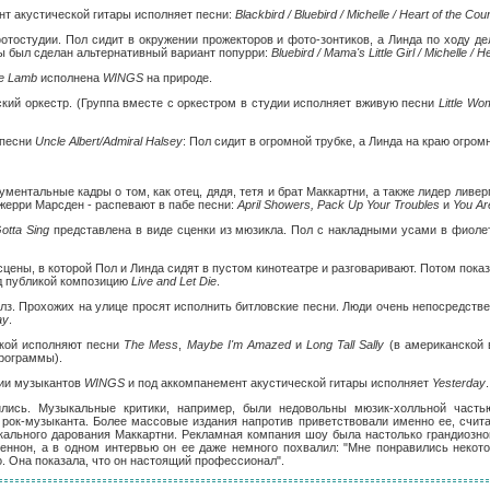
нт акустической гитары исполняет песни:
Blackbird / Bluebird / Michelle / Heart of the Cou
отостудии. Пол сидит в окружении прожекторов и фото-зонтиков, а Линда по ходу де
ы был сделан альтернативный вариант попурри:
Bluebird / Mama's Little Girl / Michelle / H
le Lamb
исполнена
WINGS
на природе.
ий оркестр. (Группа вместе с оркестром в студии исполняет вживую песни
Little W
 песни
Uncle Albert/Admiral Halsey
: Пол сидит в огромной трубке, а Линда на краю огром
ументальные кадры о том, как отец, дядя, тетя и брат Маккартни, а также лидер ливе
жерри Марсден - распевают в пабе песни:
April Showers, Pack Up Your Troubles
и
You Ar
otta Sing
представлена в виде сценки из мюзикла. Пол с накладными усами в фиоле
сцены, в которой Пол и Линда сидят в пустом кинотеатре и разговаривают. Потом пока
д публикой композицию
Live and Let Die
.
тлз. Прохожих на улице просят исполнить битловские песни. Люди очень непосредств
ay
.
кой исполняют песни
The Mess
,
Maybe I'm Amazed
и
Long Tall Sally
(в американской 
рограммы).
нии музыкантов
WINGS
и под аккомпанемент акустической гитары исполняет
Yesterday
лись. Музыкальные критики, например, были недовольны мюзик-холльной часть
рок-музыканта. Более массовые издания напротив приветствовали именно ее, счита
кального дарования Маккартни. Рекламная компания шоу была настолько грандиозно
еннон, а в одном интервью он ее даже немного похвалил: "Мне понравились некот
о. Она показала, что он настоящий профессионал".