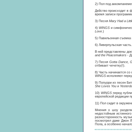
2) Пол под аккомпанеме
Действо происходит в ф
время записи программ
3) Песня
Mary Had a Litt
4)
WINGS
и симфоническ
Love
.)
5) Павильонная съемка
6) Ливерпульская часть.
В ней представлены док
and the Peacemakers
- Д
7) Песня
Gotta Dance, G
отбивает чечетку(!).
8) Часть начинается со 
WINGS
исполняют пере
9) Попурри из песен Би
She Loves You
и
Yesterd
10)
WINGS
перед публи
европейской редакции п
11) Пол сидит в окруже
Мнения о шоу раздели
недостойным истинного 
разносторонность музы
посмотрел даже Джон Л
Пола, а особенно начал