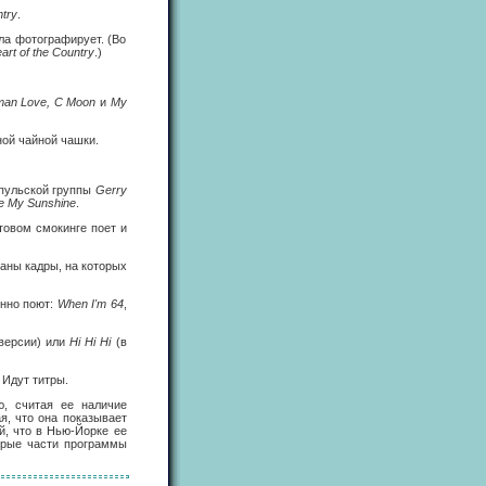
ntry
.
ла фотографирует. (Во
eart of the Country
.)
oman Love, С Moon
и
My
ной чайной чашки.
рпульской группы
Gerry
e My Sunshine
.
товом смокинге поет и
заны кадры, на которых
енно поют:
When I'm 64
,
версии) или
Hi Hi Hi
(в
. Идут титры.
ю, считая ее наличие
я, что она показывает
й, что в Нью-Йорке ее
орые части программы