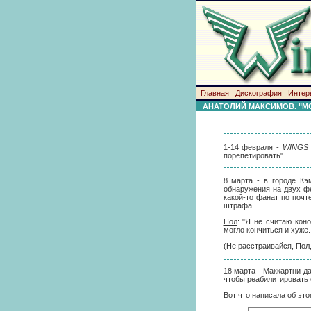
Главная
Дискография
Интер
АНАТОЛИЙ МАКСИМОВ. "MC
1-14 февраля -
WINGS
порепетировать".
8 марта - в городе Кэ
обнаружения на двух фе
какой-то фанат по почт
штрафа.
Пол
: "Я не считаю кон
могло кончиться и хуже.
(Не расстраивайся, Пол,
18 марта - Маккартни д
чтобы реабилитировать 
Вот что написала об это