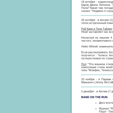
19 октября - корреспон
баров Джона Леннона. "
Пола? Какая там погода?
сказал: "Недавно я слу
26 октября - в Англии (
тепло встреченный язви
Рой Карр и Тони Тайлер
Head
заставляет нас все
Несмотря на лишние 4 
чистого, ненавязчивого
Helen Wheels
знаменател
Если рассматривать Хеле
получится - "колеса Х
путешествовал по стран
Пол
: "Эта машина стал
композиция стала моей
типа "Мэмфис, Теннесси"
20 ноября - в Париже
Маккалоч (Jimmy McCull
5 декабря - в Англии (7
BAND ON THE RUN
Диск возгл
Журнал "R
Floyd
-
The