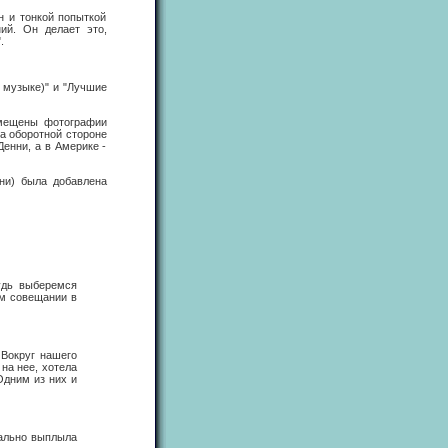
н и тонкой попыткой
ий. Он делает это,
.
 музыке)" и "Лучшие
омещены фотографии
на оборотной стороне
енни, а в Америке -
ни) была добавлена
будь выберемся
ом совещании в
 Вокруг нашего
на нее, хотела
Одним из них и
вально выплыла