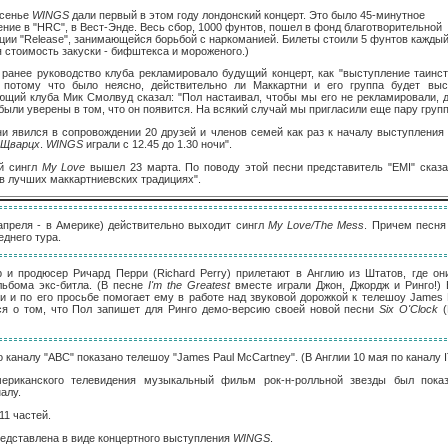
есенье
WINGS
дали первый в этом году лондонский концерт. Это было 45-минутное
ние в "HRC", в Вест-Энде. Весь сбор, 1000 фунтов, пошел в фонд благотворительной
ции "Release", занимающейся борьбой с наркоманией. Билеты стоили 5 фунтов каждый
 стоимость закуски - бифштекса и мороженого.)
ранее руководство клуба рекламировало будущий концерт, как "выступление таинс
, потому что было неясно, действительно ли Маккартни и его группа будет выс
щий клуба Мик Смолвуд сказал: "Пол настаивал, чтобы мы его не рекламировали, 
были уверены в том, что он появится. На всякий случай мы пригласили еще пару групп
и явился в сопровождении 20 друзей и членов семей как раз к началу выступления
 Щварцх
.
WINGS
играли с 12.45 до 1.30 ночи".
й сингл
My Love
вышел 23 марта. По поводу этой песни представитель "EMI" сказа
в лучших маккартниевских традициях".
 апреля - в Америке) действительно выходит сингл
My Love/The Mess
. Причем песня
днего тура.
р и продюсер Ричард Перри (Richard Perry) прилетают в Англию из Штатов, где он
льбома экс-битла. (В песне
I'm the Greatest
вместе играли Джон, Джордж и Ринго!) 
и и по его просьбе помогает ему в работе над звуковой дорожкой к телешоу James 
тся о том, что Пол запишет для Ринго демо-версию своей новой песни
Six О'Clock
(
о каналу "ABC" показано телешоу "James Paul McCartney". (В Англии 10 мая по каналу I
ериканского телевидения музыкальный фильм рок-н-ролльной звезды был пока
алу.
11 частей.
едставлена в виде концертного выступления
WINGS
.