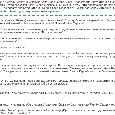
дент "Melody Maker" в Америке Крис Чарльсуорт (Chris Charlesworth) встретил в одн
Джон стал расспрашивать меня о лондонской жизни, о том, что происходит на рок-с
 Что делает правительство и как поживает королева?"... Джон дал Крису интервью, в
шал
Red Rose Speedway
, и мне это понравилось!"
12 ноября - в Штатах) выходит сингл
Helen Wheels/Country Dreamer
- первый пост-битло
тельной английской музыкальной газетой "New Musical Express".
: "Заглавная песня с помощью сумасшедшего трубно-металлического гитарного звука 
х приплясывать и восклицать: "Вот это по мне!".
такта в начале, композиция на оборотной стороне - образец простоты, изящных т
 оформления".
ьна еще и вот чем.
н Уилс как имя собственное, то так звали известного в Англии пирата. А ежели буква
елен". Воспользовавшись этакой двоякостью, Пол дал это имя своему мощному ленд
е.
а нашим верным помощником в поездке из Шотландии в Лондон, которая легла в осн
 попыткой поместить Англию на карту поп-музыки. Скажем, во всех песнях Чака Бе
. Я же решил вставить чисто английские местечки: Глазго, Карлайсл-сити и Бирмингем
 группа записывает песню Линды
Seaside Woman
. Впервые вместе с Маккартни иг
och), впоследствии приглашенный в состав
WINGS
.
 декабря - в Америке) выходит самый знаменитый диск Маккартни 70-х годов
BAND ON 
авил хит-парады по обе стороны Атлантики. Вновь он был подписан
Paul McCartney an
olling Stone" провозгласил его альбомом года (При том что в этом же году вышел 
 Dark Side of the Moon
.)