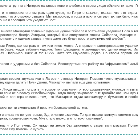
о вылета группы в Нигерию на запись нового альбома о своем уходе объявил гитарист Г
, и я попросил его сыграть один кусок, но Генри отказался, сказав, что это сдел
тал, что это можно сыграть. Мы заспорили, и тогда я взял и сыграл так, как было нуж
онил и сообщил, что уходит от нас".
до вылета Маккартни позвонил ударник Денни Сейвелл и опять-таки уведомил Пола о том
орежиссера Джефа Эмерика, который был свидетелем звонка Сейвелла, Маккартни 
но полечу и сделаю запись, пусть даже это будет просто акустический альбом".
ывал Ринго, как сыграть в том или ином месте. А впервые я заинтересовался ударн
амбурге, когда заболел ударник Тони Шеридана, я замещал его целую неделю. Иг
лз
. Например,
Back in the USSR
. Хотя это случалось редко. На своем первом со
авился с ударными и без Сейвелла. Впоследствии его работу на "африканском" аль
арная сессия звукозаписи в Лагосе - столице Нигерии. Помимо чисто музыкальных 
нуждены делать Пол и Денни, Маккартни выпали еще два испытания.
 Линда вышли погулять, и вскоре их окружили пятеро здоровенных мужиков и выта
ыл явно не в пользу семейной пары. Тогда Линда закричала: "Не трогайте нас! Мы музык
лей и все ограничилось тем, что Маккартни отдал кинокамеру и бумажник и пооб
режил почти смертельный приступ бронхиальной астмы.
ии и внезапно почувствовал, будто легкие сжались. Тогда я вышел глотнуть свежего возд
ркая, тропическая ночь. Мне стало плохо, и я потерял сознание".
ла, что Пол умер. Он лежал на земле без движения с закрытыми глазами. Потом,
товал ему поменьше курить.