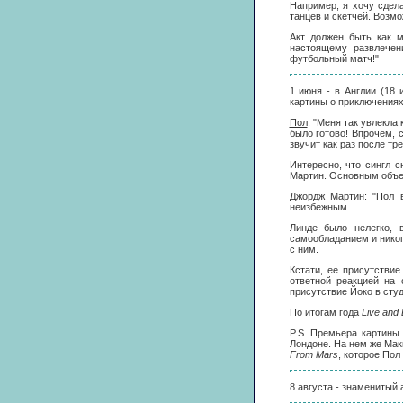
Например, я хочу сдел
танцев и скетчей. Возмо
Акт должен быть как м
настоящему развлечен
футбольный матч!"
1 июня - в Англии (18
картины о приключениях
Пол
: "Меня так увлекла
было готово! Впрочем, 
звучит как раз после тре
Интересно, что сингл 
Мартин. Основным объек
Джордж Мартин
: "Пол 
неизбежным.
Линде было нелегко, 
самообладанием и никог
с ним.
Кстати, ее присутстви
ответной реакцией на
присутствие Йоко в сту
По итогам года
Live and 
P.S. Премьера картины
Лондоне. На нем же Мак
From Mars
, которое Пол
8 августа - знаменитый 