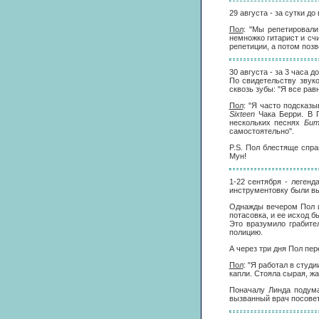
29 августа - за сутки д
Пол
: "Мы репетировали
немножко гитарист и счи
репетиции, а потом позв
30 августа - за 3 часа 
По свидетельству звук
сквозь зубы: "Я все рав
Пол
: "Я часто подсказ
Sixteen
Чака Берри. В Г
нескольких песнях
Бит
самостоятельно".
P.S. Пол блестяще спр
Мун!
1-22 сентября - легенд
инструментовку были вы
Однажды вечером Пол и
потасовка, и ее исход б
Это вразумило грабите
полицию.
А через три дня Пол пе
Пол
: "Я работал в студ
капли. Стояла сырая, жа
Поначалу Линда подума
вызванный врач посове