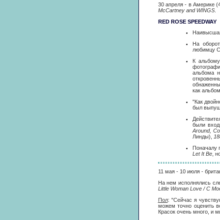
30 апреля - в Америке 
McCartney and WINGS
.
RED ROSE SPEEDWAY
Наивысшая 
На оборот
любимцу Ст
К альбому
фотографи
альбома н
откровенн
обнаженны
как альбо
"Как двой
был выпуще
Действите
были вход
Around, Co
Линды),
18
Поначалу 
Let It Be
, н
11 мая - 10 июля - брит
На нем исполнялись сл
Little Woman Love / С Mo
Пол
: "Сейчас я чувств
можем точно оценить в
Красок очень много, и 