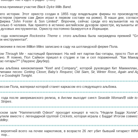
диска принимал участие
Black Dyke Mills Band
.
 его истории. Этот оркестр создан в 1855 году владельцем фирмы по производст
стером (причем сам Джон играл в первом составе на рожке). В наши дни, согласн
фирма "John Foster & Son Limited". Впрочем, сейчас среди его музыкантов на 
только б человек. Как принято в истинно английском духовом оркестре, музыканты и
 духовых инструментах. Оркестр постоянно базируется в Йоркшире.
 года композиция
Rockestra Theme
с этого альбома была награждена премией "G
ок-инструментал".
армонике в песне
Million Miles
записано в саду на шотландской ферме Пола.
row Through Me
- настоящий бриллиант. На ней нет партии бас-гитары, просто Пол иг
ано. Я помню, Пол Саймон пришел в студию и так и сел пораженный. "Как Маккар
ас-гитары?"" (Лауренс Джубер).
мы альбома кинокомпания "Keef and Company", которой руководил Кит Макмиллан,
липами песен:
Getting Closer, Baby's Request, Old Siam, Sir, Winter Rose, Again and A
e
и
Goodnight Tonight
.
сессии Пола, материал которой станет каркасом его следующего альбома.
а года после американского релиза, в Англии выходит сингл
Seaside Woman/B side to
 Stripes
.
нском зале "Hammersmith Odeon" проходит концерт в честь "Недели Бадди Холли"
упили вместе с легендарной группой
Crickets
, которая играла с Бадди! Итогом совме
ddley
.
, вероятней всего на почве наркотиков, в возрасте 26 лет убит бывший гитарист
WIN
пор...