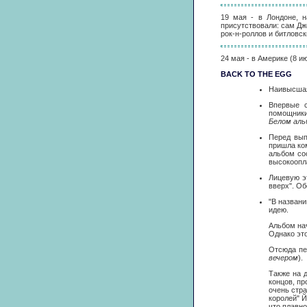
19 мая - в Лондоне, 
присутствовали: сам Дж
рок-н-роллов и битловск
24 мая - в Америке (8 и
BACK TO THE EGG
Наивысшая 
Впервые с
помощники
Белом аль
Перед вып
пришла ком
альбом со
высокоопл
Лицевую э
вверх". Об
"В названи
идею.
Альбом на
Однако это
Отсюда п
вечером
).
Также на 
концов, п
очень стр
королей" Й
что плавно