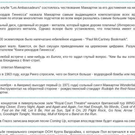
 клубе "Les Ambassadeurs" состоялось чествование Маккартни за его достижения на н
екордов Гиннесса" назвала Маккартни самым выдающимся композитором всех вр
дения по итогам многолетних подсчетов во всем мире разошлись самым большим тира
ьный диск, сделанный из родия - металла, который вдвое дороже платины! (Интересно
ого дорогого металла. Однако вскоре было установлено, что пластинка имеет 
200 экземпляров было напечатано юбилейное издание - "Paul McCartney Bookmark".
ворил мало. Кажется, он был смущен приведенными на церемонии цифрами. Разуме
тателем "Книги рекордов Гиннесса".
 любой встрече с кем-нибудь из
Битлз
, кто-то задал глупый вопрос. "Кем бы вы хоте
а блондинка с Флит-стрит.
- ответил Маккартни.
к в 1963 году, когда Ринго спросили, чего он боится больше - водородной бомбы или пе
0 ноября - в Америке) выходит первый (с 1971 года) сольный сингл Маккартни
Wonderfal
 Инструментал на оборотной стороне - рождественский стандарт
Rudolph the Red-Nose
ртни.
- концертом в ливерпульском зале "Royal Court Theatre" начался британский тур
WING
tting Closer, Every Night, Again and Again and Again, I've Had Enough, No Words, Cook of t
ool on the Hill, Let It Be, Hot as Sun, Spit It On, 20 Flight Rock, Go Now, Arrow
 Goodnight Tonight, Yesterday, Mull of Kintyre и Band on the Run
.
в Глазго записана версия песни
Coming Up
, которая впоследствии будет издана на синг
сьбе генерального секретаря ООН Курта Валдхайма, с которым Пол встречался в кон