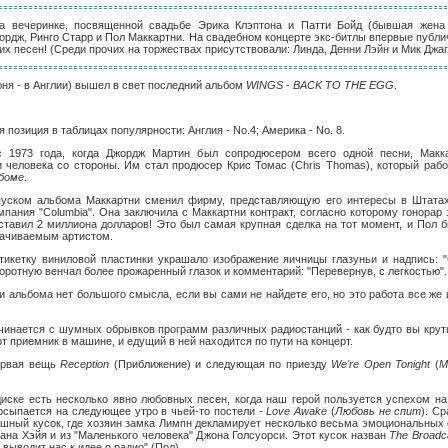
на вечеринке, посвященной свадьбе Эрика Клэптона и Патти Бойд (бывшая жена
ордж, Ринго Старр и Пол Маккартни. На свадебном концерте экс-битлы впервые публи
их песен! (Среди прочих на торжествах присутствовали: Линда, Денни Лэйн и Мик Джаг
юня - в Англии) вышел в свет последний альбом
WINGS
-
BACK TO THE EGG
.
позиция в таблицах популярности: Англия - No.4; Америка - No. 8.
 1973 года, когда Джордж Мартин был сопродюсером всего одной песни, Макк
 человека со стороны. Им стал продюсер Крис Томас (Chris Thomas), который раб
боме
.
уском альбома Маккартни сменил фирму, представляющую его интересы в Штатах. 
пания "Columbia". Она заключила с Маккартни контракт, согласно которому гонорар 
ставил 2 миллиона долларов! Это был самая крупная сделка на тот момент, и Пол
ачиваемым артистом.
тикетку виниловой пластинки украшало изображение яичницы глазуньи и надпись: 
оротную венчал более прожаренный глазок и комментарий: "Перевернув, с легкостью".
и альбома нет большого смысла, если вы сами не найдете его, но это работа все же
чинается с шумных обрывков программ различных радиостанций - как будто вы крути
т приемник в машине, и едущий в ней находится по пути на концерт.
ервая вещь
Reception
(Приближение) и следующая по приезду
We're Open Tonight
(
М
диске есть несколько явно любовных песен, когда наш герой пользуется успехом на 
росыпается на следующее утро в чьей-то постели -
Love Awake
(
Любовь не спит
). С
ашный кусок, где хозяин замка Лимпн декламирует несколько весьма эмоциональных 
ана Хэйя и из "Маленького человека" Джона Голсуорси. Этот кусок назван
The Broadc
 выводит нас к идее о радио" (Пол).