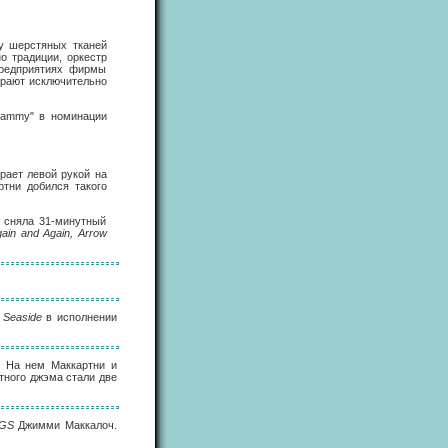
ву шерстяных тканей
о традиции, оркестр
предприятиях фирмы
грают исключительно
rammy" в номинации
рает левой рукой на
тни добился такого
 сняла 31-минутный
gain and Again, Arrow
 Seaside
в исполнении
. На нем Маккартни и
стного джэма стали две
GS
Джимми Маккалоч.