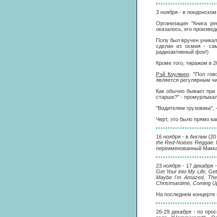
3 ноября - в лондонском
Организация "Книга р
оказалось, его произве
Полу был вручен уникал
сделан из осмия - сам
радиоактивный фон!)
Кроме того, тиражом в 
Рэй Коулмен
: "Пол го
является регулярным чи
Как обычно бывает при
старше?" - промурлыкал
"Водителем грузовика", 
Черт, это было прямо ка
16 ноября - в Англии (2
the Red-Noises Reggae
.
переименованный Макка
23 ноября - 17 декабря 
Get Your into My Life, Ge
Maybe I'm Amazed, The F
Christmastime, Coming Up,
На последнем концерте 
26-29 декабря - по про