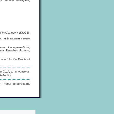
зу народа Кампучии,
ul McCartney
и
WINGS
!
ертный вариант своего
 James Honeyman-Scott,
ant, Thaddeus Richard,
oncert for the People of
 в США, штат Аризона.
ндшафты.)
, чтобы организовать