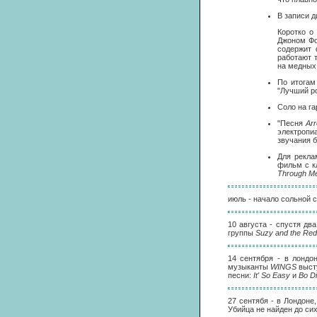
В записи 
Коротко о
Джоном Фо
содержит 
работают 
на медных
По итогам
"Лучший р
Соло на г
"Песня
Ar
электропи
звучания б
Для рекла
фильм с к
Through M
июль - начало сольной 
10 августа - спустя дв
группы
Suzy and the Red
14 сентября - в лондо
музыканты
WINGS
выст
песни:
It' So Easy
и
Во Di
27 сентябя - в Лондоне
Убийца не найден до сих 