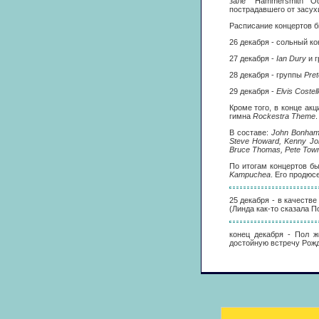
зале "Hammersmith O
пострадавшего от засух
Расписание концертов б
26 декабря - сольный к
27 декабря -
Ian Dury
и г
28 декабря - группы
Pre
29 декабря -
Elvis Costell
Кроме того, в конце ак
гимна
Rockestra Theme
.
В составе:
John Bonham,
Steve Howard, Kenny Jon
Bruce Thomas, Pete Tow
По итогам концертов б
Kampuchea
. Его продюс
25 декабря - в качеств
(Линда как-то сказала П
конец декабря - Пол ж
достойную встречу Рож