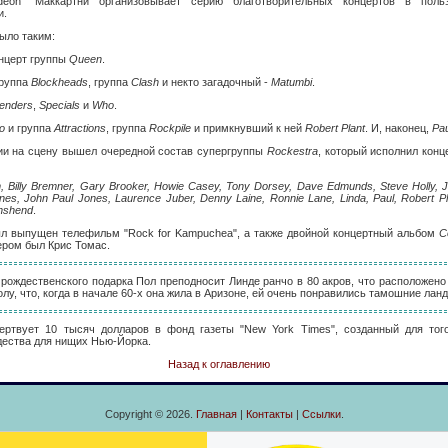
deon" Маккартни организовывает серию благотворительных концертов в поль
и.
ыло таким:
онцерт группы
Queen
.
руппа
Blockheads
, группа
Clash
и некто загадочный -
Matumbi
.
tenders
,
Specials
и
Who
.
o
и группа
Attractions
, группа
Rockpile
и примкнувший к ней
Robert Plant
. И, наконец,
Pa
ции на сцену вышел очередной состав супергруппы
Rockestra
, который исполнил конц
 Billy Bremner, Gary Brooker, Howie Casey, Tony Dorsey, Dave Edmunds, Steve Holly,
es, John Paul Jones, Laurence Juber, Denny Laine, Ronnie Lane, Linda, Paul, Robert Pl
nshend
.
ыл выпущен телефильм "Rock for Kampuchea", а также двойной концертный альбом
C
ером был Крис Томас.
е рождественского подарка Пол преподносит Линде ранчо в 80 акров, что расположено
олу, что, когда в начале 60-х она жила в Аризоне, ей очень понравились тамошние ла
ертвует 10 тысяч долларов в фонд газеты "New York Times", созданный для того
дества для нищих Нью-Йорка.
Назад к оглавлению
Copyright © 2026.
Главная
|
Контакты
|
Ссылки
.