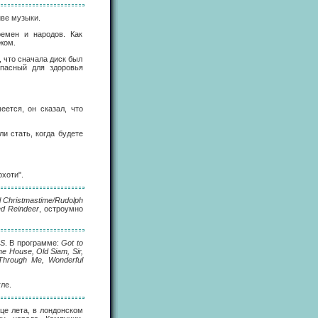
иве музыки.
емен и народов. Как
жом.
, что сначала диск был
опасный для здоровья
ется, он сказал, что
ли стать, когда будете
рхоти".
l Christmastime/Rudolph
d Reindeer
, остроумно
S
. В программе:
Got to
he House, Old Siam, Sir,
 Through Me, Wonderful
ле.
це лета, в лондонском