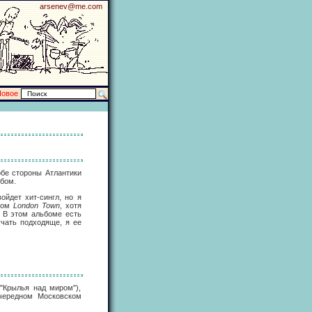
arsenev@me.com
Новое
обе стороны Атлантики
ьбом.
ойдет хит-сингл, но я
бом
London Town
, хотя
. В этом альбоме есть
чать подходяще, я ее
("Крылья над миром"),
очередном Московском