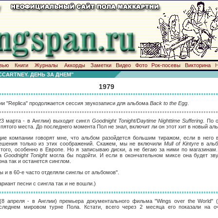
вью
Книги
Журналы
Аккорды
Заметки
Видео
Фото
Рок-посевы
Викторина
CARTNEY. ДЕНЬ ЗА ДНЕМ"
1979
ии "Replica" продолжается сессия звукозаписи для альбома
Back to the Egg
.
23 марта - в Англии) выходит сингл
Goodnight Tonight/Daytime Nighttime Suffering
. По 
пятого места. До последнего момента Пол не знал, включит ли он этот хит в новый ал
ие компании говорят мне, что альбом разойдется большим тиражом, если в него в
ешения только из этих соображений. Скажем, мы не включили
Mull of Kintyre
в аль
того, особенно в Европе. Но я записываю диски, а не бегаю за ними по магазинам
да
Goodnight Tonight
могла бы подойти. И если в окончательном миксе она будет зву
она так и останется синглом.
ы и в 60-е часто отделяли синглы от альбомов".
ариант песни с сингла так и не вошли.)
(8 апреля - в Англии) премьера документального фильма "Wings over the World" 
следнем мировом турне Пола. Кстати, всего через 2 месяца его показали на 