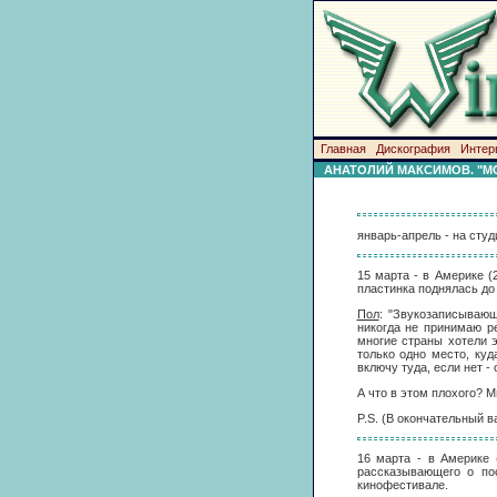
Главная
Дискография
Интер
АНАТОЛИЙ МАКСИМОВ. "MC
январь-апрель - на студ
15 марта - в Америке (
пластинка поднялась до 
Пол
: "Звукозаписывающ
никогда не принимаю р
многие страны хотели э
только одно место, ку
включу туда, если нет - 
А что в этом плохого? М
P.S. (В окончательный в
16 марта - в Америке 
рассказывающего о по
кинофестивале.