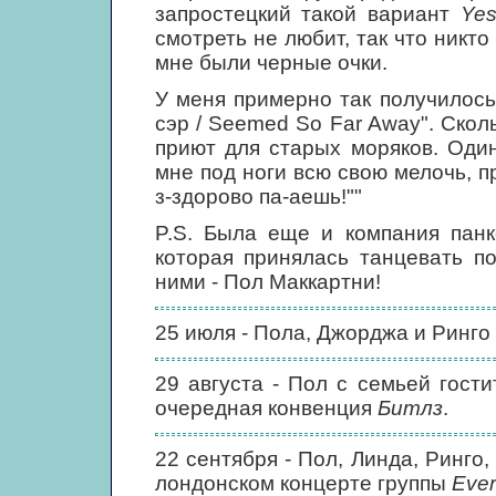
запростецкий такой вариант
Yes
смотреть не любит, так что никто 
мне были черные очки.
У меня примерно так получилось: "
сэр / Seemed So Far Away". Сколь
приют для старых моряков. Оди
мне под ноги всю свою мелочь, пр
з-здорово па-аешь!""
P.S. Была еще и компания панк
которая принялась танцевать по
ними - Пол Маккартни!
25 июля - Пола, Джорджа и Ринго 
29 августа - Пол с семьей гости
очередная конвенция
Битлз
.
22 сентября - Пол, Линда, Ринго
лондонском концерте группы
Ever