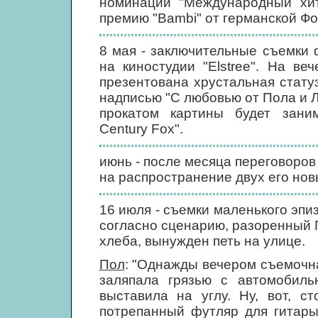
номинации "Международный хи
премию "Bambi" от германской Ф
8 мая - заключительные съемки ф
на киностудии "Elstree". На в
презентована хрустальная стату
надписью "С любовью от Пола и Л
прокатом картины будет заним
Century Fox".
июнь - после месяца переговоров
на распространение двух его но
16 июля - съемки маленького эпизо
согласно сценарию, разоренный П
хлеба, вынужден петь на улице.
Пол
: "Однажды вечером съемочна
заляпала грязью с автомобиль
выставила на углу. Ну, вот, с
потрепанный футляр для гитары