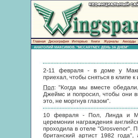
Главная
Дискография
Интервью
Книги
Журналы
Аккорды
АНАТОЛИЙ МАКСИМОВ. "MCCARTNEY. ДЕНЬ ЗА ДНЕМ"
2-11 февраля - в доме у Макк
приехал, чтобы сняться в клипе к
Пол
: "Когда мы вместе обедал
Джеймс и попросил, чтобы они в
это, не моргнув глазом".
10 февраля - Пол, Линда и М
церемонии награждения английск
проходила в отеле "Grosvenor".
британский артист 1982 года"