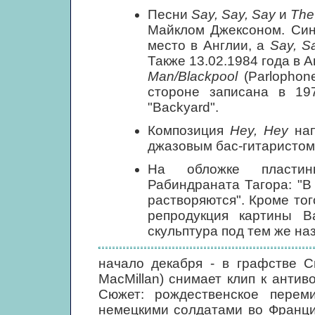
Песни
Say, Say, Say
и
The
Майклом Джексоном. Си
место в Англии, а
Say, S
Также 13.02.1984 года в 
Man/Blackpool
(Parlophon
стороне записана в 19
"Backyard".
Композиция
Hey, Hey
нап
джазовым бас-гитаристом 
На обложке пластин
Рабиндраната Тагора: "
растворяются". Кроме то
репродукция картины В
скульптура под тем же на
начало декабря - в графстве С
MacMillan) снимает клип к анти
Сюжет: рождественское перем
немецкими солдатами во Франци