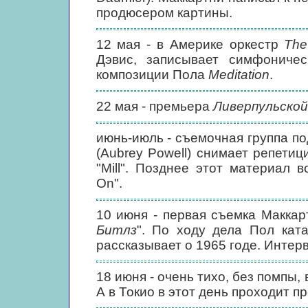
продюсером картины.
12 мая - в Америке оркестр
The
Дэвис, записывает симфонич
композиции Пола
Meditation
.
22 мая - премьера
Ливерпульско
июнь-июль - съемочная группа п
(Aubrey Powell) снимает репети
"Mill". Позднее этот материал 
On".
10 июня - первая съемка Маккар
Битлз
". По ходу дела Пол кат
рассказывает о 1965 годе. Интер
18 июня - очень тихо, без помпы, 
А в Токио в этот день проходит 