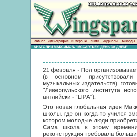
Главная
Дискография
Интервью
Книги
Журналы
Аккорды
АНАТОЛИЙ МАКСИМОВ. "MCCARTNEY. ДЕНЬ ЗА ДНЕМ"
21 февраля - Пол организовывае
(в основном присутствовал
музыкальных издательств), готов
"Ливерпульского института испо
английски - "LIPA").
Это новая глобальная идея Макк
школы, где он когда-то учился в
котором молодые люди приобрета
Сама школа к этому времени
реконструкция требовала больши