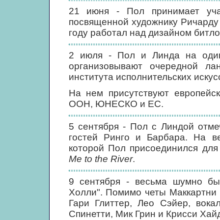
21 июня - Пол принимает учас
посвященной художнику Ричарду 
году работал над дизайном битл
2 июля - Пол и Линда на один
организовывают очередной лан
института исполнительских искусс
На нем присутствуют европейск
ООН, ЮНЕСКО и ЕС.
5 сентября - Пол с Линдой отм
гостей Ринго и Барбара. На в
которой Пол присоединился для
Me to the River
.
9 сентября - весьма шумно бы
Холли". Помимо четы Маккартни 
Гари Глиттер, Лео Сэйер, вока
Спинетти, Мик Грин и Крисси Хайд