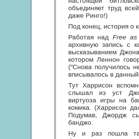
настоящей битловск
объединяет труд всей
даже Ринго!)
Под конец, история о 
Работая над
Free as
архивную запись с к
высказыванием Джона
котором Леннон говори
("Снова получилось не
вписывалось в данный 
Тут Харрисон вспомн
слышал из уст Джо
виртуоза игры на ба
комика. (Харрисон да
Подумав, Джордж с
банджо.
Ну и раз пошла та