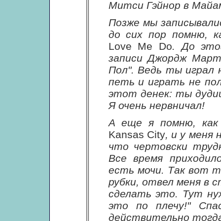
Митси Гэйнор в Майа
Позже мы записывалис
до сих пор помню, 
Love Me Do
. До это
записи Джордж Март
Пол". Ведь ты играл 
петь и играть не пол
этот денек: ты дудиш
Я очень нервничал!
А еще я помню, как
Kansas City
, и у меня
что чертовски труд
Все время приходил
есть мочи. Так вот 
рубки, отвел меня в с
сделать это. Тут ну
это по плечу!" Спа
действительно тогда