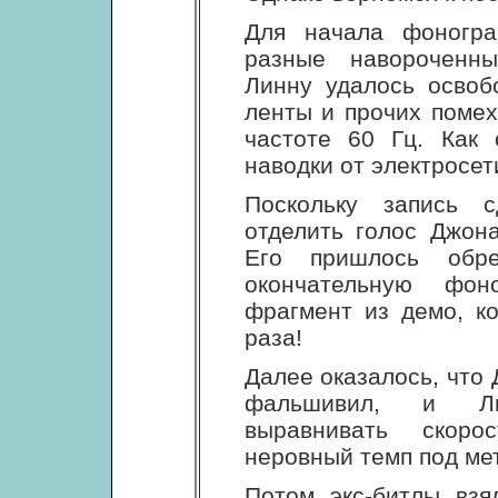
Для начала фоногра
разные навороченны
Линну удалось освоб
ленты и прочих помех
частоте 60 Гц. Как 
наводки от электросет
Поскольку запись 
отделить голос Джон
Его пришлось обр
окончательную фон
фрагмент из демо, к
раза!
Далее оказалось, что
фальшивил, и Ли
выравнивать скоро
неровный темп под ме
Потом экс-битлы взя