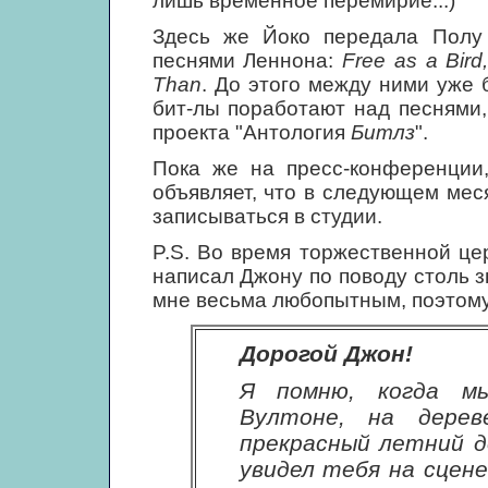
лишь временное перемирие...)
Здесь же Йоко передала Полу 
песнями Леннона:
Free as a Bird
Than
. До этого между ними уже 
бит-лы поработают над песнями,
проекта "Антология
Битлз
".
Пока же на пресс-конференции
объявляет, что в следующем мес
записываться в студии.
P.S. Во время торжественной це
написал Джону по поводу столь 
мне весьма любопытным, поэтому
Дорогой Джон!
Я помню, когда м
Вултоне, на дерев
прекрасный летний де
увидел тебя на сцене