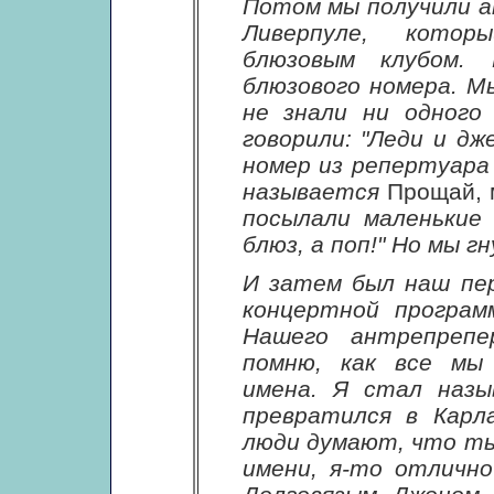
Потом мы получили ан
Ливерпуле, котор
блюзовым клубом.
блюзового номера. Мы
не знали ни одного
говорили: "Леди и д
номер из репертуара
называется
Прощай, 
посылали маленькие 
блюз, а поп!" Но мы гн
И затем был наш пер
концертной програм
Нашего антрепрепе
помню, как все мы 
имена. Я стал назы
превратился в Карл
люди думают, что ты
имени, я-то отличн