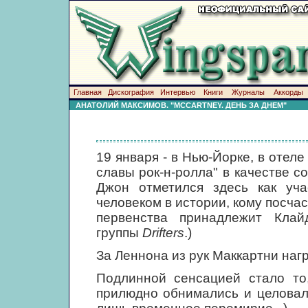
Главная
Дискография
Интервью
Книги
Журналы
Аккорды
АНАТОЛИЙ МАКСИМОВ. "MCCARTNEY. ДЕНЬ ЗА ДНЕМ"
19 января - в Нью-Йорке, в отеле 
славы рок-н-ролла" в качестве с
Джон отметился здесь как уч
человеком в истории, кому посча
первенства принадлежит Клай
группы
Drifters
.)
За Леннона из рук Маккартни наг
Подлинной сенсацией стало то
прилюдно обнимались и целовали