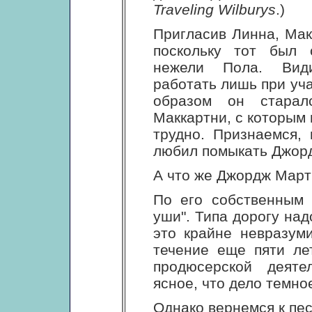
Traveling Wilburys
.)
Пригласив Линна, Мак
поскольку тот был 
нежели Пола. Види
работать лишь при уча
образом он старал
Маккартни, с которым 
трудно. Признаемся,
любил помыкать Джор
А что же Джордж Мар
По его собственным 
уши". Типа дорогу над
это крайне невразум
течение еще пяти ле
продюсерской деяте
ясное, что дело темное
Однако вернемся к пес