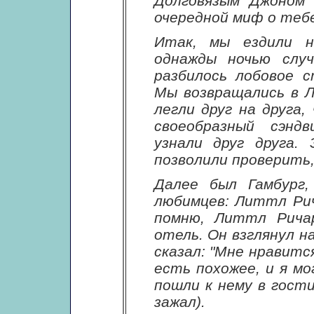
Долговязым Джоном 
очередной миф о тебе
Итак, мы ездили н
однажды ночью слу
разбилось лобовое с
Мы возвращались в Л
легли друг на друга,
своеобразный сэнд
узнали друг друга.
позволили проверить,
Далее был Гамбург
любимцев: Литтл Рич
помню, Литтл Ричар
отель. Он взглянул на
сказал: "Мне нравитс
есть похожее, и я мо
пошли к нему в гостин
зажал).