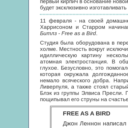
первый кирпич в основание новой
будет эксклюзивно изготавливать
11 февраля - на своей домашне
Харрисоном и Старром начинаю
Битлз
-
Free as a Bird
.
Студия была оборудована в пер
холме. Местность вокруг исключи
идиллическую картину нескол
атомная электростанция. В общ
глухое. Безусловно, это помога
которая окружала долгожданно
немало всяческого добра. Напр
Ливерпуля, а также стоял стары
Блэк из группы Элвиса Пресли. 
пощипывал его струны на счастье.
FREE AS A BIRD
Джон Леннон написал 