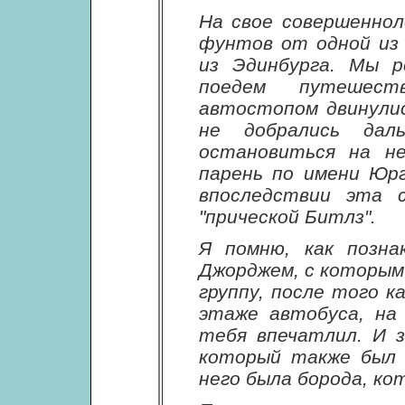
На свое совершенно
фунтов от одной из
из Эдинбурга. Мы р
поедем путешес
автостопом двинулис
не добрались дал
остановиться на не
парень по имени Юрг
впоследствии эта 
"прической Битлз".
Я помню, как позна
Джорджем, с которым 
группу, после того к
этаже автобуса, на
тебя впечатлил. И 
который также был 
него была борода, ко