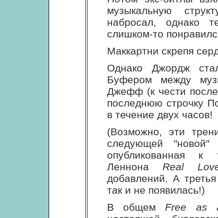
музыкальную структ
набросал, однако т
слишком-то понравилс
Маккартни скрепя серд
Однако Джордж стал
Буфером между муз
Джефф (к чести после
последнюю строчку П
в течение двух часов!
(Возможно, эти трен
следующей "новой
опубликованная к 
Леннона
Real Lov
добавлений. А треть
так и не появилась!)
В общем
Free as 