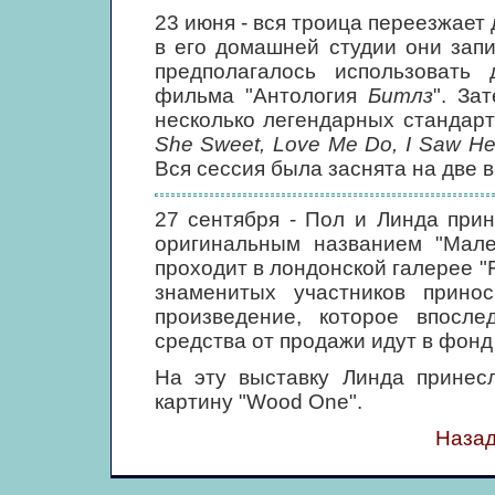
23 июня - вся троица переезжает 
в его домашней студии они за
предполагалось использовать
фильма "Антология
Битлз
". За
несколько легендарных стандарт
She Sweet, Love Me Do, I Saw He
Вся сессия была заснята на две 
27 сентября - Пол и Линда при
оригинальным названием "Мален
проходит в лондонской галерее "Fl
знаменитых участников принос
произведение, которое впосле
средства от продажи идут в фонд
На эту выставку Линда принес
картину "Wood One".
Назад