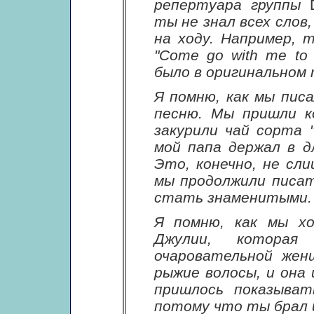
репертуара группы
ты не знал всех слов
на ходу. Например, 
"Come go with me to t
было в оригинальном
Я помню, как мы пис
песню. Мы пришли к
закурили чай сорта "
мой папа держал в д
Это, конечно, не сл
мы продолжили писат
стать знаменитыми.
Я помню, как мы хо
Джулии, котора
очаровательной жен
рыжие волосы, и она 
пришлось показыват
потому что ты брал и