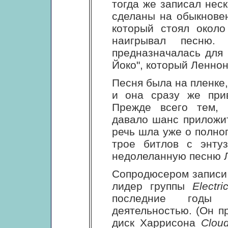
тогда же записал нес
сделаны на обыкнове
который стоял окол
наигрывал песню.
предназначалась для
Йоко", который Леннон
Песня была на пленке,
и она сразу же при
Прежде всего тем, 
давало шанс приложит
речь шла уже о полно
трое битлов с энту
недолеланную песню 
Сопродюсером записи
лидер группы
Electr
последние годы 
деятельностью. (Он 
диск Харрисона
Clou