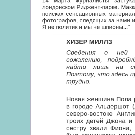
14 марта журналисты застук
лондонском Риджент-парке. Макк
поисках сенсационных материало
фотографов, следящих за нами из
Я не политик и мы не шпионы..."
ХИЗЕР МИЛЛЗ
Сведения о ней 
сожалению, подроб
найти лишь на ст
Поэтому, что здесь п
трудно.
Новая женщина Пола р
в городе Альдершот (
северо-востоке Англ
троих детей Джона и
сестру звали Фиона,