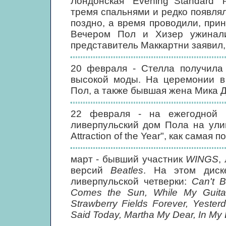
Лондонская "Evening Standard"
тремя спальнями и редко появлял
поздно, а время проводили, при
Вечером Пол и Хизер ужинал
представитель Маккартни заявил, 
20 февраля - Стелла получила 
высокой моды. На церемонии в 
Пол, а также бывшая жена Мика Д
22 февраля - на ежегодной це
ливерпульский дом Пола на улице
Attraction of the Year", как сама
март - бывший участник
WINGS
,
версий
Beatles
. На этом диск
ливерпульской четверки:
Can't B
Comes the Sun, While My Guita
Strawberry Fields Forever, Yeste
Said Today, Martha My Dear, In My 