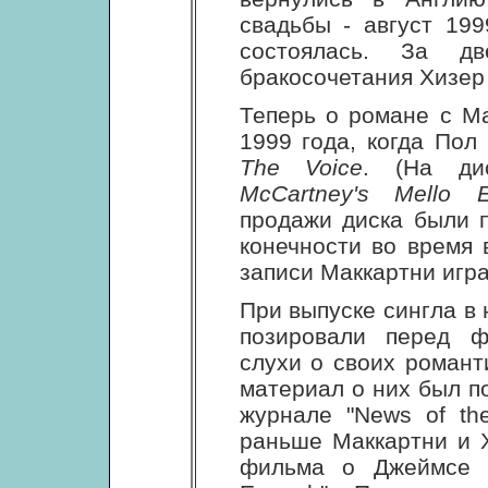
свадьбы - август 199
состоялась. За д
бракосочетания Хизер 
Теперь о романе с Ма
1999 года, когда Пол
The Voice
. (На ди
McCartney's Mello E
продажи диска были 
конечности во время 
записи Маккартни игра
При выпуске сингла в 
позировали перед ф
слухи о своих романт
материал о них был п
журнале "News of th
раньше Маккартни и 
фильма о Джеймсе Б