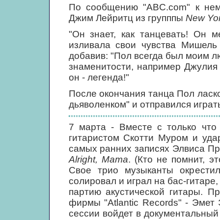
По сообщению "ABC.com" к нем
Джим Лейритц из групппы
New Yo
"Он знает, как танцевать! Он 
изливала свои чувства Мишель 
добавив: "Пол всегда был моим л
знаменитости, например Джулия 
он - легенда!"
После окончания танца Пол лас
дьяволенком" и отправился играть
7 марта - Вместе с только что
гитаристом Скотти Муром и уда
самых ранних записях Элвиса П
Alright, Mama
. (Кто не помнит, э
Свое трио музыканты окрест
солировал и играл на бас-гитаре,
партию акустической гитары. П
фирмы "Atlantic Records" - Эмет 
сессии войдет в документальны