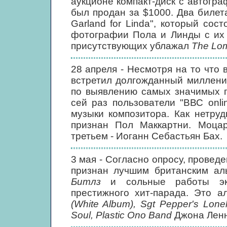
аукционе компакт-диск с автогр
был продан за $1000. Два билет
Garland for Linda", который сос
фотографии Пола и Линды с их 
присутствующих ублажал
The Lom
28 апреля - Несмотря на то что
встретил долгожданный миллени
по выявлению самых значимых п
сей раз пользователи "ВВС onl
музыки композитора. Как нетру
признан Пол Маккартни. Моцар
третьем - Иоганн Себастьян Бах.
3 мая - Согласно опросу, провед
признан лучшим британским ал
Битлз
и сольные работы экс
престижного хит-парада. Это 
(White Album), Sgt Pepper's Lon
Soul, Plastic Ono Band
Джона Лен