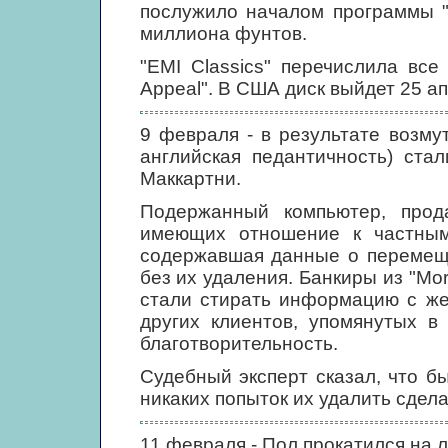
послужило началом программы "G
миллиона фунтов.
"EMI Classics" перечислила вс
Appeal". В США диск выйдет 25 ап
9 февраля - в результате возму
английская педантичность) ста
Маккартни.
Подержанный компьютер, прод
имеющих отношение к частны
содержавшая данные о перемеще
без их удаления. Банкиры из "Mor
стали стирать информацию с же
других клиентов, упомянутых в
благотворительность.
Судебный эксперт сказал, что б
никаких попыток их удалить сдел
11 февраля - Пол прокатился на 