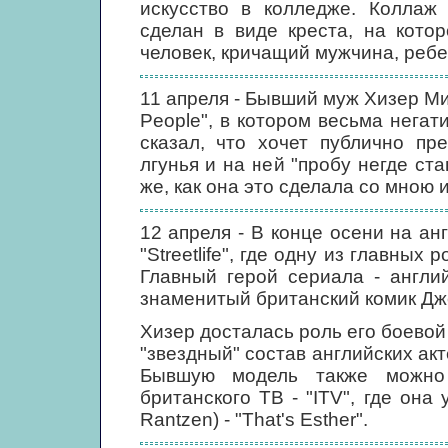
искусство в колледже. Коллаж 
сделан в виде креста, на кото
человек, кричащий мужчина, ребено
11 апреля - Бывший муж Хизер М
People", в котором весьма нега
сказал, что хочет публично пр
лгунья и на ней "пробу негде ста
же, как она это сделала со мною 
12 апреля - В конце осени на а
"Streetlife", где одну из главных
Главный герой сериала - англий
знаменитый британский комик Дж
Хизер досталась роль его боевой п
"звездный" состав английских акт
Бывшую модель также можно
британского ТВ - "ITV", где она
Rantzen) - "That's Esther".