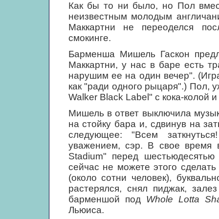
Как бы то ни было, но Пол вме
неизвестным молодым англичани
Маккартни не переоделся по
смокинге.
Барменша Мишель Гаскон предло
Маккартни, у нас в баре есть т
нарушим ее на один вечер". (Игра
как "ради одного рыцаря".) Пол, 
Walker Black Label" с кока-колой и
Мишель в ответ выключила музык
на стойку бара и, сдвинув на за
следующее: "Всем заткнутьс
уважением, сэр. В свое время 
Stadium" перед шестьюдесятью 
сейчас не можете этого сделать
(около сотни человек), букваль
растерялся, снял пиджак, зале
барменшой под
Whole Lotta Sha
Льюиса.