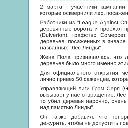
2 марта - участники кампании
которые осквернили лес, посаже
Работники из "League Against Cru
деревянные ворота и проехал п
(Dulverton), графство Сомерсе
деревьев, посаженных в январе 
названных "Лес Линды".
Жена Пола признавалась, что л
деревьев было много именно этих
Для официального открытия ме
лично привез 50 саженцев, кото
Управляющий лиги Грэм Серл (Gra
вызывает у нас отвращение. Лес м
то убил деревья нарочно, очень
над памятью Линды".
Он также добавил, что теперь
дежурить, чтобы не допустить по