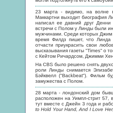
могли подтолкнуть его к самоубий
23 марта - видимо, на волне 
Маккартни выходит биография Линд
написал ее давний друг Денни 
встречи с Полом у Линды были и
мужчинами. Среди которых Джим 
время Филдз пишет, что Линда
отчасти приукрасить свои любо
высказывания газеты "Times" о т
с Кейтом Ричардсом, Джимми Хен
На CBS было решено снять двухс
роли Линды снимается Элизабет
Бэйквелл ("Backbeat"). Фильм 
замужества с Полом.
28 марта - лондонский дом быв
расположен на Уимпл-стрит 57, 
тут вместе с Джейн 3 года и раб
to Hold Your Hand, And I Love He