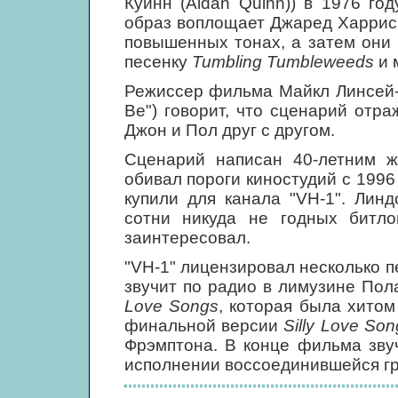
Куинн (Aidan Quinn)) в 1976 го
образ воплощает Джаред Харрис (
повышенных тонах, а затем они
песенку
Tumbling Tumbleweeds
и 
Режиссер фильма Майкл Линсей-Х
Be") говорит, что сценарий отра
Джон и Пол друг с другом.
Сценарий написан 40-летним 
обивал пороги киностудий с 1996 
купили для канала "VH-1". Линд
сотни никуда не годных битло
заинтересовал.
"VH-1" лицензировал несколько п
звучит по радио в лимузине Пола
Love Songs
, которая была хитом
финальной версии
Silly Love Son
Фрэмптона. В конце фильма зву
исполнении воссоединившейся г