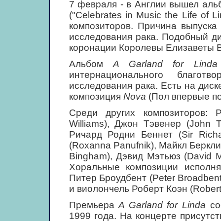
7 февраля - в Англии вышел ал
("Celebrates in Music the Life of
композиторов. Причина выпуска
исследования рака. Подобный ди
коронации Королевы Елизаветы В
Альбом
A Garland for Linda
интернационального благотв
исследования рака. Есть на диск
композиция
Nova
(Пол впервые по
Среди других композиторов: 
Williams), Джон Тэвенер (John T
Ричард Родни Беннет (Sir Rich
(Roxanna Panufnik), Майкл Беркли 
Bingham), Дэвид Мэтьюз (David M
Хоральные композиции исполн
Питер Броудбент (Peter Broadbent
и виолончель Роберт Коэн (Robert
Премьера
A Garland for Linda
сос
1999 года. На концерте присутс