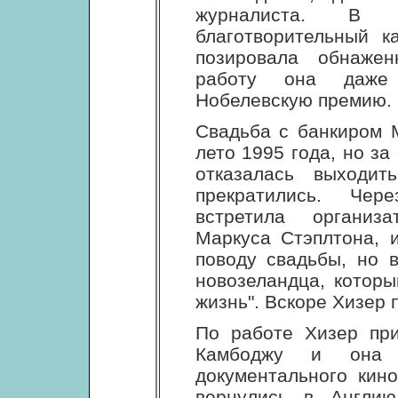
журналиста. В
благотворительный к
позировала обнажен
работу она даже
Нобелевскую премию.
Свадьба с банкиром 
лето 1995 года, но за
отказалась выходи
прекратились. Че
встретила организ
Маркуса Стэплтона, 
поводу свадьбы, но 
новозеландца, которы
жизнь". Вскоре Хизер п
По работе Хизер пр
Камбоджу и она 
документального кин
вернулись в Англию