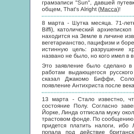
грамзаписи "Sun", давшей путев
общем, That's Alright
(Масса)
!
8 марта - Шутка месяца. 71-ле
Biffi), католический архиеписко
находится на Земле в личине из
вегетарианство, пацифизм и боре
истинную цель: разрушение хр
названо не было, но кого имел в 
Это заявление было сделано в
работам выдающегося русског
сказал Джакомо Биффи, Соло
появление Антихриста после века
13 марта - Стало известно, ч
состояние Полу. Согласно зав
Йорке, Линда отписала мужу око
трастовом фонде. По сообщению 
придется платить налоги, ибо
попала под действие британс