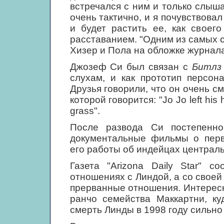
встречался с ним и только слыша
очень тактично, и я почувствовал
и будет растить ее, как своег
расставанием. "Одним из самых 
Хизер и Пола на обложке журнала 
Джозеф Си был связан с
Битлз
слухам, и как прототип персо
Друзья говорили, что он очень с
которой говорится: "Jo Jo left his 
grass".
После развода Си постепенно
документальные фильмы о перв
его работы об индейцах централ
Газета "Arizona Daily Star" 
отношениях с Линдой, а со своей
прерванные отношения. Интересн
ранчо семейства Маккартни, ку
смерть Линды в 1998 году сильно 