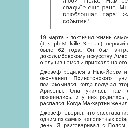
любит Пола: "Нам се
свадьбе еще рано. Мы
влюбленная пара: ж
события".
19 марта - покончил жизнь сам
(Joseph Melville See Jr.), перв
было 62 года. Он был антро
доколумбовскому искусству Аме
о случившемся и приехала на его
Джозеф родился в Нью-Йорке и 
окончания Принстонского ун
познакомился, когда получал вт
Аризоны. Она училась там ж
поженились, и у них родилась 
распался. Когда Маккартни женилс
Джозеф говорил, что расставани
одним из самых неприятных собы
день. Я разговаривал с Полом 