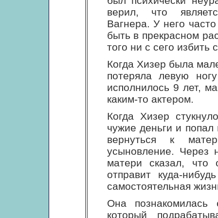
был психически неур
верил, что являет
Вагнера. У него часто
быть в прекрасном рас
того ни с сего избить 
Когда Хизер была мале
потеряла левую ногу
исполнилось 9 лет, м
каким-то актером.
Когда Хизер стукнул
чужие деньги и попал
вернуться к мат
усыновление. Через 
матери сказал, что
отправит куда-нибуд
самостоятельная жизн
Она познакомилась 
который подрабатыв