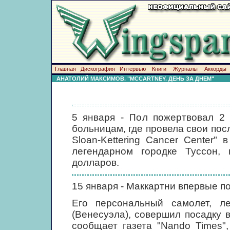
Главная
Дискография
Интервью
Книги
Журналы
Аккорды
АНАТОЛИЙ МАКСИМОВ. "MCCARTNEY. ДЕНЬ ЗА ДНЕМ"
5 января - Пол пожертвовал 2
больницам, где провела свои пос
Sloan-Kettering Cancer Center" 
легендарном городке Туссон,
долларов.
15 января - Маккартни впервые п
Его персональный самолет, 
(Венесуэла), совершил посадку в
сообщает газета "Nando Times"