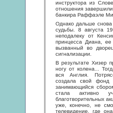
инструктора из Слове
отношения завершилис
банкира Раффаэле Ми
Однако дальше снова 
судьбы. 8 августа 19
неподалеку от Кенси
принцесса Диана, ее
вызванный во дворе
сигнализации.
В результате Хизер 
ногу от колена... Тог
вся Англия. Потряс
создала свой фонд "H
занимающийся сборо
стала активно у
благотворительных ак
уже, конечно, не см
телевидение, где он