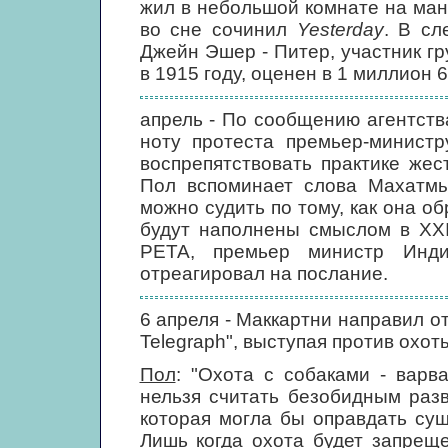
жил в небольшой комнате на ман
во сне сочинил
Yesterday
. В сл
Джейн Эшер - Питер, участник г
в 1915 году, оценен в 1 миллион 
апрель - По сообщению агентства
ноту протеста премьер-министр
воспрепятствовать практике жес
Пол вспоминает слова Махатмы 
можно судить по тому, как она о
будут наполнены смыслом в XXI
РЕТА, премьер министр Инд
отреагировал на послание.
6 апреля - Маккартни направил от
Telegraph", выступая против охот
Пол
: "Охота с собаками - варв
нельзя считать безобидным раз
которая могла бы оправдать су
Лишь когда охота будет запрещ