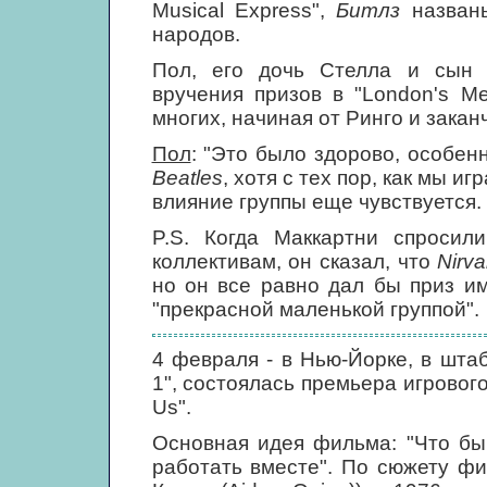
Musical Express",
Битлз
названы
народов.
Пол, его дочь Стелла и сын 
вручения призов в "London's Me
многих, начиная от Ринго и закан
Пол
: "Это было здорово, особен
Beatles
, хотя с тех пор, как мы и
влияние группы еще чувствуется.
P.S. Когда Маккартни спросил
коллективам, он сказал, что
Nirv
но он все равно дал бы приз 
"прекрасной маленькой группой".
4 февраля - в Нью-Йорке, в шта
1", состоялась премьера игровог
Us".
Основная идея фильма: "Что бы
работать вместе". По сюжету фи