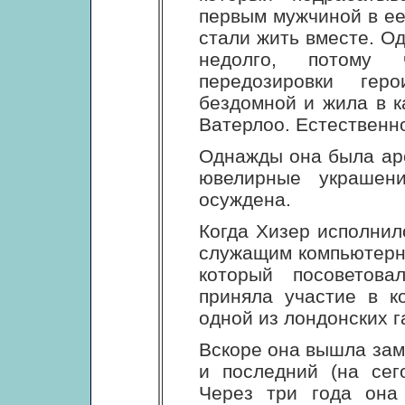
первым мужчиной в ее
стали жить вместе. О
недолго, потому
передозировки гер
бездомной и жила в к
Ватерлоо. Естественно
Однажды она была аре
ювелирные украшени
осуждена.
Когда Хизер исполнил
служащим компьютерн
который посоветов
приняла участие в к
одной из лондонских га
Вскоре она вышла зам
и последний (на сег
Через три года она