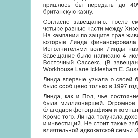
пришлось бы передать до 40
британскую казну.
Согласно завещанию, после с
четыре равные части между Хизе
На кампании по защите прав жив
которые Линда финансировала 
Исполнителями воли Линды на
Завещание было написано 4 июл
Восточный Сассекс. (В завещани
Workhouse Lane Icklesham E. Suss
Линда впервые узнала о своей б
было сообщено только в 1997 году
Линда, как и Пол, чье состоян
была миллионершей. Огромное 
благодаря фотографиям и компан
Кроме того, Линда получала дох
и инвестиций. Не стоит также за
влиятельной адвокатской семьи 