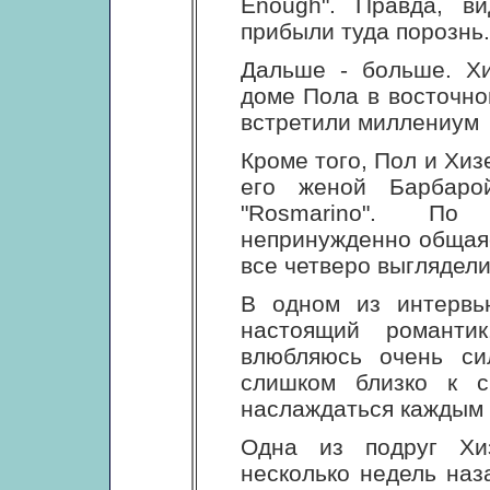
Enough". Правда, в
прибыли туда порознь.
Дальше - больше. Хи
доме Пола в восточно
встретили миллениум
Кроме того, Пол и Хиз
его женой Барбаро
"Rosmarino". По
непринужденно общаяс
все четверо выглядели 
В одном из интервь
настоящий романти
влюбляюсь очень си
слишком близко к с
наслаждаться каждым 
Одна из подруг Хи
несколько недель наз