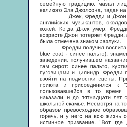
семейную традицию, мазал лиц
великого Эла Джолсона, падая на
Джек, Фредди и Джон Ленно
английских музыкантов, околдо
кожей. Когда Джек умер, Фредд
возрасте Джон потеряет Фредди, 
была отмечена знаком разлуки.
Фредди получил воспитание в
blue coat - синее пальто), зна
заведении, получившем названи
там сирот: синее пальто, курт
пуговицами и цилиндр. Фредди г
взойти на подмостки сцены. Пр
приюта и присоединился к "У
пользовавшейся в то время п
наказали, и до пятнадцати лет
школьной скамье. Несмотря на то
образом превосходное образова
горечь, и у него на всю жизнь 
истинное призвание. "Вот где 