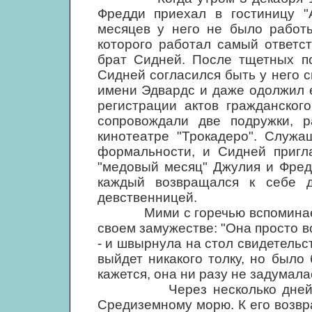
Фредди приехал в гостиницу "
месяцев у него не было работы
которого работал самый ответс
брат Сидней. После тщетных по
Сидней согласился быть у него 
имени Эдвардс и даже одолжил 
регистрации актов гражданског
сопровождали две подружки, р
кинотеатре "Трокадеро". Служ
формальности, и Сидней пригл
"медовый месяц" Джулия и Фред
каждый возвращался к себе 
девственницей.
Мими с горечью вспоминает, к
своем замужестве: "Она просто во
- и швырнула на стол свидетельст
выйдет никакого толку, но было
кажется, она ни разу не задумала
Через несколько дней Фред
Средиземному морю. К его возв