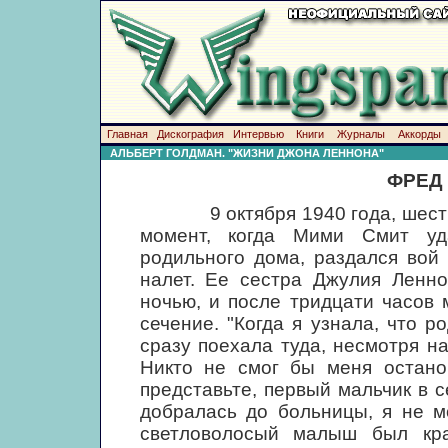
Главная
Дискография
Интервью
Книги
Журналы
Аккорды
АЛЬБЕРТ ГОЛДМАН. "ЖИЗНИ ДЖОНА ЛЕННОНА"
ФРЕД
9 октября 1940 года, шесть ча
момент, когда Мими Смит уда
родильного дома, раздался вой
налет. Ее сестра Джулия Ленн
ночью, и после тридцати часов
сечение. "Когда я узнала, что р
сразу поехала туда, несмотря н
Никто не смог бы меня останов
представьте, первый мальчик в се
добралась до больницы, я не мо
светловолосый малыш был кра