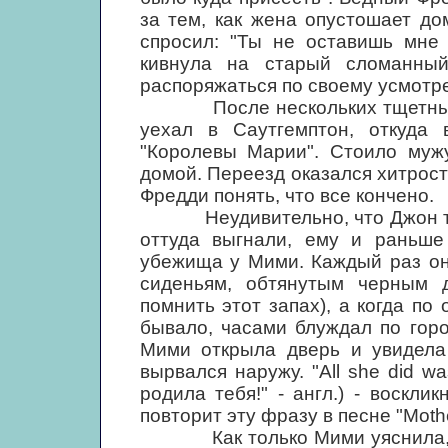
за тем, как жена опустошает до
спросил: "Ты не оставишь мне
кивнула на старый сломанный
распоряжаться по своему усмотр
После нескольких тщетных п
уехал в Саутгемптон, откуда
"Королевы Марии". Стоило мужу
домой. Переезд оказался хитрост
Фредди понять, что все кончено.
Неудивительно, что Джон так о
оттуда выгнали, ему и раньше
убежища у Мими. Каждый раз он
сиденьям, обтянутым черным 
помнить этот запах), а когда по
бывало, часами блуждал по горо
Мими открыла дверь и увидела 
вырвался наружу. "All she did wa
родила тебя!" - англ.) - воскл
повторит эту фразу в песне "Mothe
Как только Мими уяснила, что