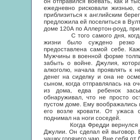
он отправился воевать, как и ты
ежедневно рисковали жизнью, 
приблизиться к английским берег
предложила ей поселиться в Вулт
доме 120А по Аллертон-роуд, пр
С того самого дня, когда Дж
жизни было суждено резко 
предоставлена самой себе. Каж
Мужчины в военной форме толпил
забыть о войне. Джулия, котор
алкоголю, начала проявлять к н
денег на сиделку и она не осм
сыном, когда отправлялась на оч
из дома, едва ребенок зас
обнаруживал, что не просто ос
пустом доме. Ему воображались 
его возле кровати. От ужаса о
поднимал на ноги соседей.
Когда Фредди вернулся домо
Джулии. Он сделал ей выговор. 
чашку горячего чаю. Вне себя от 