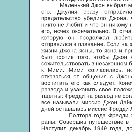
Маленький Джон выбрал маму, 
его, Джулия сразу отправи
предательство убедило Джона, 
никто не любит и что он никому
его, исчез окончательно. В от
которую он продолжал любит
отправился в плавание. Если на 
жизни Джона ясны, то ясна и п
был против того, чтобы Джон 
сожительствовать в незаконном б
к Мими. Мими согласилась, н
отказаться от общения с Джон
воспитать его как следует. Ко
развода и узаконить свое положе
тщетны: Фредди на развод не согл
все называли миссис Джон Дайк
дней оставалась миссис Фредди 
Полтора года Фредди скита
раны. Совершив путешествие в 
Наступил декабрь 1949 года, д