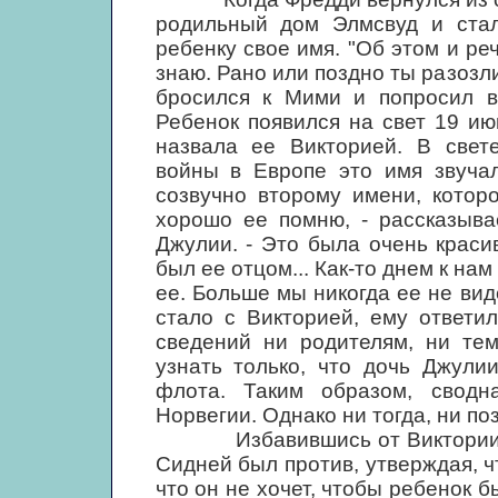
родильный дом Элмсвуд и ста
ребенку свое имя. "Об этом и реч
знаю. Рано или поздно ты разозл
бросился к Мими и попросил вз
Ребенок появился на свет 19 ию
назвала ее Викторией. В свет
войны в Европе это имя звучал
созвучно второму имени, котор
хорошо ее помню, - рассказыва
Джулии. - Это была очень краси
был ее отцом... Как-то днем к на
ее. Больше мы никогда ее не вид
стало с Викторией, ему ответи
сведений ни родителям, ни тем
узнать только, что дочь Джули
флота. Таким образом, свод
Норвегии. Однако ни тогда, ни по
Избавившись от Виктории, Дж
Сидней был против, утверждая, ч
что он не хочет, чтобы ребенок 