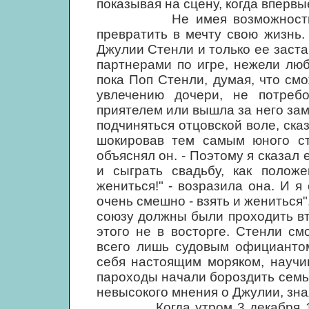
показывая на сцену, когда впервы
Не имея возможности осущ
превратить в мечту свою жизнь.
Джулии Стенли и только ее заст
партнерами по игре, нежели люб
пока Поп Стенли, думая, что см
увлечению дочери, не потреб
приятелем или вышла за него зам
подчиняться отцовской воле, сказ
шокировав тем самым юного ст
объяснял он. - Поэтому я сказал 
и сыграть свадьбу, как положе
жениться!" - возразила она. И я
очень смешно - взять и жениться
союзу должны были проходить вт
этого не в восторге. Стенли с
всего лишь судовым официантом
себя настоящим моряком, научи
пароходы начали бороздить семь
невысокого мнения о Джулии, зная
Когда утром 3 декабря 1938 