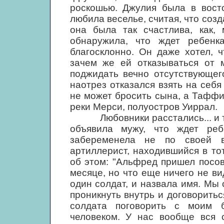
роскошью. Джулия была в восто
любила веселье, считая, что созд
она была так счастлива, как, 
обнаружила, что ждет ребенк
благосклонно. Он даже хотел, 
зачем же ей отказываться от 
поджидать вечно отсутствующе
наотрез отказался взять на себя
не может бросить сына, а Таффи
реки Мерси, полуостров Уиррал.
Любовники расстались... и тут
объявила мужу, что ждет реб
забеременела не по своей 
артиллерист, находившийся в то
об этом: "Альфред пришел посов
месяце, но что еще ничего не ви
один солдат, и назвала имя. Мы 
проникнуть внутрь и договоритьс
солдата поговорить с моим 
человеком. У нас вообще вся с