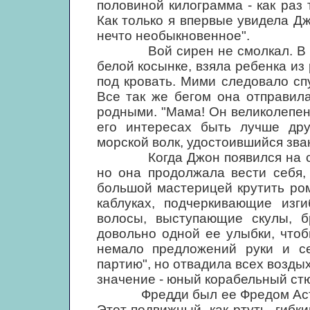
половиной килограмма - как раз 
Как только я впервые увидела Дж
нечто необыкновенное".
Вой сирен не смолкал. В пал
белой косынке, взяла ребенка из
под кровать. Мими следовало сп
Все так же бегом она отправил
родными. "Мама! Он великолепен!
его интересах быть лучше дру
морской волк, удостоившийся зва
Когда Джон появился на свет
но она продолжала вести себя,
большой мастерицей крутить ро
каблуках, подчеркивающие изги
волосы, выступающие скулы, б
довольно одной ее улыбки, что
немало предложений руки и с
партию", но отвадила всех возды
значение - юный корабельный ст
Фредди был ее Фредом Астеро
Этот подвижный, как ртуть, гибк