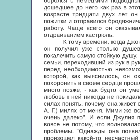
боролся с немецкими подводным
дошедшее до него как раз в это
возрасте тридцати двух лет он
пожитки и отправился бродяжнич
работу. Чаще всего он оказыва
отдраиванием кастрюль.
К тому времени, когда Джон пе
он получил уже столько душев
покалечить самую стойкую душу
семьи, переходивший из рук в ру
перед необходимостью невозмо
которой, как выяснилось, он о
похоронить в своем сердце прошл
много позже, - как будто он ум
любовь к ней никогда не покидал
силах понять, почему она живет в
А. Г.) милях от меня. Мими же вс
очень далеко". И если Джулия 
вовсе не потому, что волновалас
проблемы. "Однажды она появил
произошел какой-то несчастный