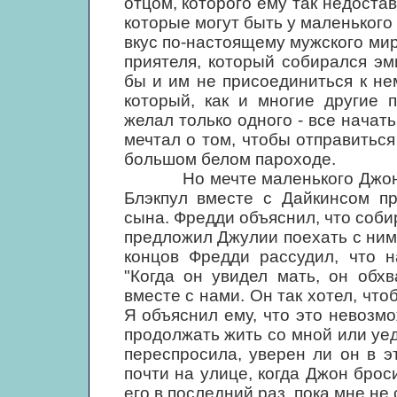
отцом, которого ему так недостав
которые могут быть у маленького
вкус по-настоящему мужского мир
приятеля, который собирался э
бы и им не присоединиться к не
который, как и многие другие 
желал только одного - все начать
мечтал о том, чтобы отправиться
большом белом пароходе.
Но мечте маленького Джона б
Блэкпул вместе с Дайкинсом п
сына. Фредди объяснил, что соби
предложил Джулии поехать с ним.
концов Фредди рассудил, что н
"Когда он увидел мать, он обх
вместе с нами. Он так хотел, что
Я объяснил ему, что это невозмо
продолжать жить со мной или уеде
переспросила, уверен ли он в э
почти на улице, когда Джон брос
его в последний раз, пока мне не 