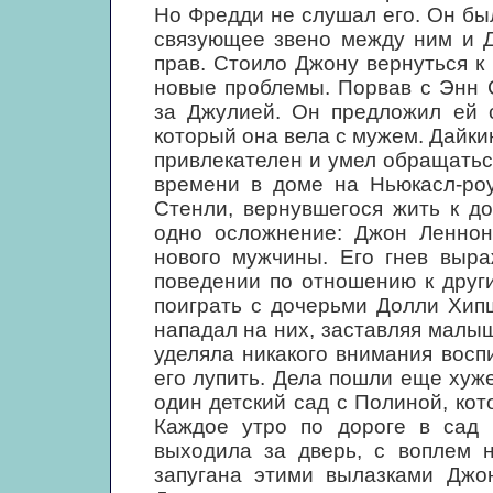
Но Фредди не слушал его. Он был
связующее звено между ним и Д
прав. Стоило Джону вернуться к
новые проблемы. Порвав с Энн 
за Джулией. Он предложил ей с
который она вела с мужем. Дайки
привлекателен и умел обращать
времени в доме на Ньюкасл-ро
Стенли, вернувшегося жить к д
одно осложнение: Джон Леннон
нового мужчины. Его гнев выр
поведении по отношению к други
поиграть с дочерьми Долли Хип
нападал на них, заставляя малыш
уделяла никакого внимания вос
его лупить. Дела пошли еще хуже
один детский сад с Полиной, кото
Каждое утро по дороге в сад 
выходила за дверь, с воплем 
запугана этими вылазками Джон