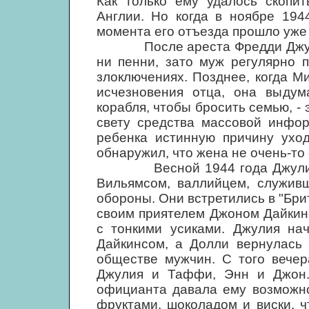
Как только ему удалось скопит
Англии. Но когда в ноябре 194
момента его отъезда прошло уже
После ареста Фредди Джулия 
ни пенни, зато муж регулярно 
злоключениях. Позднее, когда 
исчезновения отца, она выдум
корабля, чтобы бросить семью, - 
свету средства массовой инфор
ребенка истинную причину уход
обнаружил, что жена не очень-то 
Весной 1944 года Джулия Л
Вильямсом, валлийцем, служив
обороны. Они встретились в "Бри
своим приятелем Джоном Дайкин
с тонкими усиками. Джулия на
Дайкинсом, а Долли вернулась 
обществе мужчин. С того вечер
Джулия и Таффи, Энн и Джон. 
официанта давала ему возможно
фруктами, шоколадом и виски, 