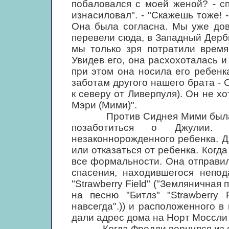
побаловался с моей женой? - сп
изнасиловал". - "Скажешь тоже! -
Она была согласна. Мы уже дов
перевели сюда, в Западный Дерби
мы только зря потратили время
Увидев его, она расхохоталась и
при этом она носила его ребен
заботам другого нашего брата - 
к северу от Ливерпуля). Он не х
Мэри (Мими)".
Против Сиднея Мими была бес
позаботиться о Джулии. 
незаконнорожденного ребенка. Д
или отказаться от ребенка. Когд
все формальности. Она отправил
спасения, находившегося непод
"Strawberry Field" ("Земляничная п
на песню "Битлз" "Strawberry 
навсегда".)) и расположенного в
дали адрес дома на Норт Моссли 
Когда Фредди вернулся из оче