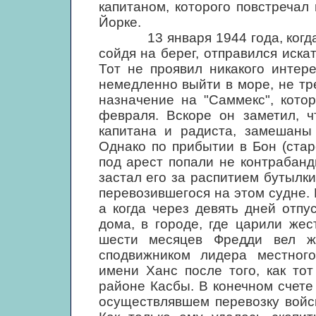
капитаном, которого повстречал
Йорке.
13 января 1944 года, когда "
сойдя на берег, отправился иска
Тот не проявил никакого интер
немедленно выйти в море, не т
назначение на "Саммекс", кото
февраля. Вскоре он заметил, ч
капитана и радиста, замешаны
Однако по прибытии в Бон (стар
под арест попали не контрабанд
застал его за распитием бутылки
перевозившегося на этом судне.
а когда через девять дней отпу
дома, в городе, где царили же
шести месяцев Фредди вел жи
сподвижником лидера местного
имени Ханс после того, как то
районе Касбы. В конечном счете
осуществлявшем перевозку войс