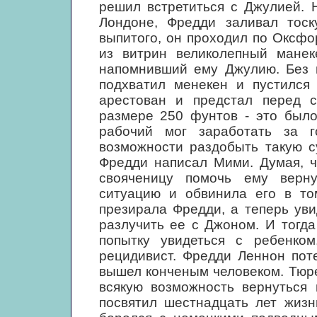
решил встретиться с Джулией. 
Лондоне, Фредди заливал тоск
выпитого, он проходил по Оксфор
из витрин великолепный манек
напомнивший ему Джулию. Без м
подхватил менекен и пустился
арестован и предстал перед 
размере 250 фунтов - это было
рабочий мог заработать за 
возможности раздобыть такую с
Фредди написал Мими. Думая, ч
свояченицу помочь ему верн
ситуацию и обвинила его в то
презирала Фредди, а теперь ув
разлучить ее с Джоном. И тогда
попытку увидеться с ребенком
рецидивист. Фредди Леннон пот
вышел конченым человеком. Тюр
всякую возможность вернуться 
посвятил шестнадцать лет жизн