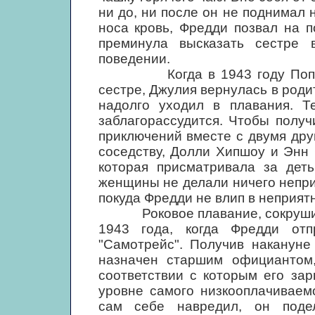
ни до, ни после он не поднимал 
носа кровь, Фредди позвал на 
преминула высказать сестре
поведении.
Когда в 1943 году Поп Сте
сестре, Джулия вернулась в родит
надолго уходил в плавания. Т
заблагорассудится. Чтобы получ
приключений вместе с двумя др
соседству, Долли Хипшоу и Энн 
которая присматривала за дет
женщины не делали ничего неприс
покуда Фредди не влип в неприят
Роковое плавание, сокрушивш
1943 года, когда Фредди от
"Самотрейс". Получив наканун
назначен старшим официантом, 
соответствии с которым его за
уровне самого низкооплачиваем
сам себе навредил, он под