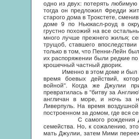
одно из двух: потерять любимую
тогда он предложил Фредди жит
старого дома в Трокстете, смени
доме 9 по Ньюкасл-роуд в окру
грустно похожий на все остальн
много лучше прежнего жилья; с
трущоб, ставшего впоследствии
только в том, что Пенни-Лейн бы
их распоряжении были редкие по 
крошечный частный дворик.
Именно в этом доме и был зача
время боевых действий, котор
войной". Когда же Джулии пр
превратилась в "битву за Англи
англичан в море, и ночь за 
Ливерпуль. На время воздушной
построенном за домом, где вся с
С самого рождения Джон о
семейства. Но, к сожалению, эт
мать Джулии, затем Мими переех