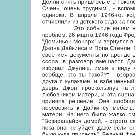
Долли опять пришлось его покол
Очень, очень трудным", - вспо
одинока. В апреле 1946-го, ко
отчислили из детского сада за пл
Это событие ничем не выд
проблем. 26 марта 1946 года Фре
"Доминьон Монарх" и вернулся в 
Джона Дайкинса и Попа Стенли. 
свое имя документы по аренде д
ссора, в разговор вмешался Да
избивал Джулию, имея в виду с
вообще, кто ты такой?" - взор
друга с кулаками, и взбешенны
дверь. Джон, проскользнув на л
любовником матери, и эта сцена
приняла решение. Она сообщил
перевозить к Дайкинсу мебель
матери. На него было жалко см
"Возвращайся домой, - строго с
пока она не уйдет, даже если о
было куда присесть". Бедный Фр