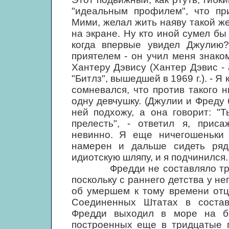
"идеальным профилем", что пр
Мими, желал жить наяву такой же
на экране. Ну кто иной сумел бы 
когда впервые увидел Джулию
приятелем - он учил меня знако
Хантеру Дэвису (Хантер Дэвис -
"Битлз", вышедшей в 1969 г.). - Я
сомневался, что против такого 
одну девчушку. (Джулии и Фреду 
ней подхожу, а она говорит: "Т
прелесть", - ответил я, прис
невинно. Я еще ничегошеньки 
намерен и дальше сидеть ряд
идиотскую шляпу, и я подчинился.
Фредди не составляло труда 
поскольку с раннего детства у н
об умершем к тому времени отц
Соединенных Штатах в состав
Фредди выходил в море на бо
построенных еще в тридцатые г