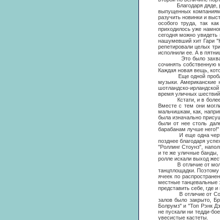
Благодаря дяде, работ
выпущенных компаниями 
разучить новинки и выс
особого труда, так к
приходилось уже намног
сегодня можно увидеть 
нашумевший хит Гари "
репетировали целых три
исполнили ее. А в пятни
Это было захватывающ
сочинять собственную м
Каждая новая вещь, кото
Еще одной проблемой 
музыки. Американские 
шотландско-ирландской
время уличных шествий. 
Кстати, и в более поз
Вместе с тем они могл
мальчишкам, как, напри
была изначально прису
были от нее столь дал
барабанам лучше него!"
И еще одна черта отли
позднее благодаря успех
"Роллинг Стоунз", напо
и те же уличные банды,
ролле искали выход жест
В отличие от молодеж
танцплощадки. Поэтому 
ячеек по распространен
местные танцевальные з
представить себе, где и
В отличие от Соедине
залов было закрыто, Б
Болрумз" и "Топ Рэнк 
не пускали ни тедди-бо
увесистые кастеты.