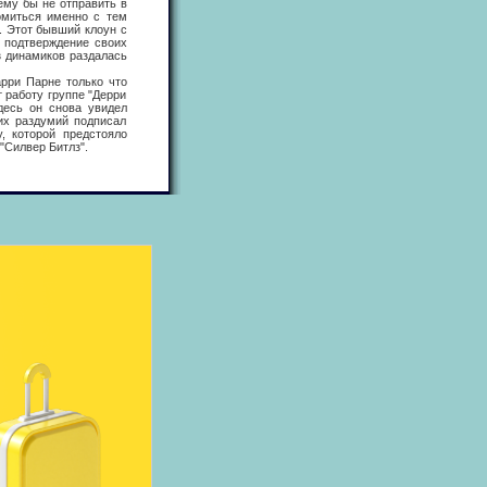
ему бы не отправить в
омиться именно с тем
. Этот бывший клоун с
в подтверждение своих
з динамиков раздалась
ри Парне только что
 работу группе "Дерри
десь он снова увидел
их раздумий подписал
, которой предстояло
"Силвер Битлз".