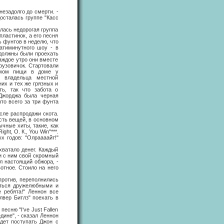
езадолго до смерти. -
досталась группе "Касс
ась недорогая группа
ластинок, а его песня
ть фунтов в неделю, что
атиминутного шоу - в
 должны были проехать
аждое утро они вместе
рузовичок. Стартовали
иемом пищи в доме у
о владельца местной
них и тех же грязных и
ь, так что забота о
 Джорджа была черная
то всего за три фунта
ле распродажи скота.
есть вещей, в основном
чные хиты, такие, как
ght, О. К., You Win"***.
ых годов: "Олраааайт!"
атало денег. Каждый
и с ним свой скромный
ыл настоящий обжора, -
отное. Стоило на него
против, переполнились
аться дружелюбными и
 ребята!" Леннон все
лвер Битлз" поехать в
ню "I've Just Fallen
едине", - сказал Леннон
дет поступать Джон с