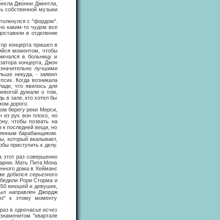
ингла Джонни Джентла,
сь собственной музыки
олкнулся с "фордом".
но каким-то чудом все
доставили в отделение
ор концерта пришел в
шийся моментом, чтобы
омчался в больницу и
затора концерта, Джон
 значительно лучшими
льше некуда, - заявил
псих. Когда возникала
ладе, что явилось для
ревогой думали о том,
ь в зале, кто хотел бы
ком дорого.
ом берегу реки Мерси,
 из рук вон плохо, но
ону, чтобы позвать на
з к последней вещи, но
тоянным барабанщиком.
ы, который вкалывает,
обы приступить к делу.
 этот раз совершенно
парню. Мать Пита Мона
енного дома в Хейманс
же добился серьезного
победили Рори Сторма и
1350 юношей и девушек,
был направлен Джордж
лз" к этому моменту
аз в одночасье исчез
 знаменитом "квартале