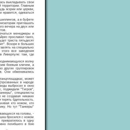
ась выкладывать свои
й территории. Главным
будь мэрии или церкви,
м нравится, одеваться
иллингов, а в буфете
анизаторам приглашать
ого вечера на двух или
тов.
чаться менеджеры и
йрес прославил танго,
будет триста пятьдесят
ит". Вскоре в больших
тавлять на специально
 этого все заведения
в Ливерпуле: там, где
 поднимающуюся волну
воим боевым кличем, а
во других группировок
в. Они обменивались
анцплощадках, может
(прозванных в народе
банды выбросил в окно
, поджидали "Тигров",
анкеры", специалисты
и не создавая никаких
 терять бдительность.
хивая кто ножом, кто
ику. Но тут "Танкеры"
ающихся на головы, -
ершка бросился с ножом
 превратилось в одну
овно погибшего в бою