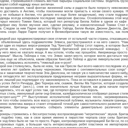
одежи, стремившейся сломать жесткие барьеры социальной системы. Водитель грузо
етворял собой надежду юных англичан.
хновения, такой фонтан жизненной силы и радости было попросту невозможно 
о доставить в Англию, чтобы поклонники могли припасть к ногам своего кумира. 
зу не побывал в Англии, что делало его еще более загадочным), ему стали подражат
одежды всегда копировали последние заморские фасоны. Основоположника этой мод
открыл некоего Томми Хикса, который пел репертуар Билла Хейли в одном из кафе
одобрал ему более звучное имя, сделал рекламу, и новоиспеченный Томми Стил 
са. Следом за ним Парне запустил Марти Уайлда, Билли Фьюри, Джонни Джентла, Д
чень скоро Ларри Парне получил в Великобритании такую же известность, как пол
 раз продемонстрировал свое отличие от остальной части страны, отказавшись 
 объявленный здесь подражателям Элвиса, распространился и на него самого. "Нам
ал один из первых мерси-рокеров Тед "Кингсайз" Тейлор (этот парень, в котором бы
нтов веса, считался лидером первой британской рок-н-ролльной команды). - 
у него явно не хватало мощи. А мы хотели, чтобы нас прошибло. Американцы просто
черным". Мысль Тейлора о том, что Элвис занял место, которое могло достаться че
 она еще не объясняла, каким образом Кингсайз Тейлор и другие ливерпульские рок
вис, собирались исполнять "тяжелый рок-н-ролл".
ни столкнулись, была не нова, так как Пресли был всего-навсего последним из д
 многих лет грабили музыку чернокожих. Начиная с сентиментальных coon songs* 
ера и заканчивая творчеством Эла Джолсона, не говоря уж о паясничестве какого-ниб
ие пятидесяти лет эксплуатировали придуманные неграми выразительные формы, не
с лишний раз подтвердил эту закономерность. Пока он оставался в рамках рокабилли
а успех Литтл Ричарда, Джо Тернера или, скажем, Виллы Ма Торнтон, которая создал
"Гончая собака" (англ.).), спев ее значительно лучше Короля, как дела начали порт
деялись, что их ждет успех там, где потерпел фиаско сам Король.
тиль, именуемый ритм-энд-блюзом, калейдоскопически отображал разные стили 
инстрел-шоу*** (*** Выступление исполнителей негритянских песен, загримированн
я того чтобы охватить всю массу негритянской публики, музыканты ломали границы,
менно эклектика жанра и станет отправной точкой для самостоятельного развития анг
мерики, британцы научились собирать элементы диаметрально различного пр
е.
 стремились к бесхитростному воспроизведению "негритянских" звуков. Британ
 подобно тому, как в свое время именно в пиратстве черпала свои силы Британ
м-энд-блюз было не так-то просто. Радио, контролируемое корпорацией Би-би-си, по 
сороковых годов, а большая часть интересовавших ребят пластинок не импортиров
т Англии - имел в этом смысле значительные преимущества.