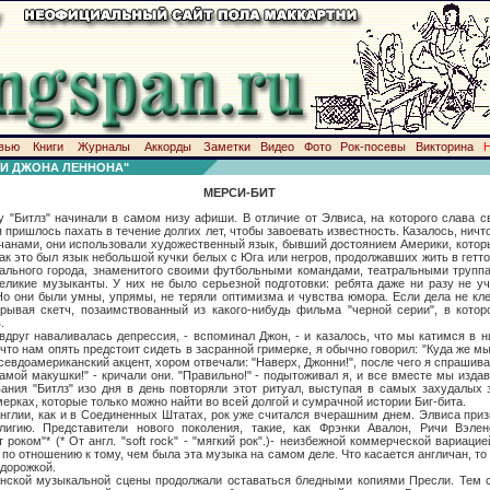
вью
Книги
Журналы
Аккорды
Заметки
Видео
Фото
Рок-посевы
Викторина
И ДЖОНА ЛЕННОНА"
МЕРСИ-БИТ
 начинали в самом низу афиши. В отличие от Элвиса, на которого слава сва
пришлось пахать в течение долгих лет, чтобы завоевать известность. Казалось, ничт
ичанами, они использовали художественный язык, бывший достоянием Америки, кото
ак это был язык небольшой кучки белых с Юга или негров, продолжавших жить в гетто
ального города, знаменитого своими футбольными командами, театральными труппа
еликие музыканты. У них не было серьезной подготовки: ребята даже ни разу не у
Но они были умны, упрямы, не теряли оптимизма и чувства юмора. Если дела не кл
грывая скетч, позаимствованный из какого-нибудь фильма "черной серии", в кото
.
аваливалась депрессия, - вспоминал Джон, - и казалось, что мы катимся в ник
что нам опять предстоит сидеть в засранной гримерке, я обычно говорил: "Куда же м
евдоамериканский акцент, хором отвечали: "Наверх, Джонни!", после чего я спрашивал
амой макушки!" - кричали они. "Правильно!" - подытоживал я, и все вместе мы издав
ания "Битлз" изо дня в день повторяли этот ритуал, выступая в самых захудалых
ерках, которые только можно найти во всей долгой и сумрачной истории Биг-бита.
 как и в Соединенных Штатах, рок уже считался вчерашним днем. Элвиса призв
лигию. Представители нового поколения, такие, как Фрэнки Авалон, Ричи Вэле
роком"* (* От англ. "soft rock" - "мягкий рок".)- неизбежной коммерческой вариаци
по отношению к тому, чем была эта музыка на самом деле. Что касается англичан, то 
 дорожкой.
узыкальной сцены продолжали оставаться бледными копиями Пресли. Тем с