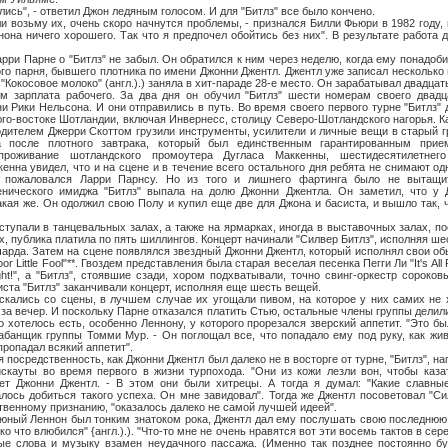
", - ответил Джон ледяным голосом. И для "Битлз" все было кончено.
ьму их, очень скоро начнутся проблемы, - признался Билли Фьюри в 1982 году, н
нона ничего хорошего. Так что я предпочел обойтись без них". В результате работа 
рне о "Битлз" не забыл. Он обратился к ним через неделю, когда ему понадобил
го парня, бывшего плотника по имени Джонни Джентл. Джентл уже записал несколько п
(* "Кокосовое молоко" (англ.).) заняла в хит-параде 28-е место. Он зарабатывал двадца
м зарплата рабочего. За два дня он обучил "Битлз" шести номерам своего двадц
и Рики Нельсона. И они отправились в путь. Во время своего первого турне "Битлз"
юго-востоке Шотландии, включая Инвернесс, столицу Северо-Шотландского нагорья. К
дителем Джерри Скоттом грузили инструменты, усилители и личные вещи в старый г
а после плотного завтрака, который был единственным гарантированным пр
проживание шотландского промоутера Дугласа Маккенны, шестидесятилетнег
енна увидел, что и на сцене и в течение всего остального дня ребята не снимают од
 пожаловался Ларри Парнсу. Но из того и лишнего фартинга было не вытащит
енического имиджа "Битлз" выпала на долю Джонни Джентла. Он заметил, что у
акая же. Он одолжил свою Полу и купил еще две для Джона и басиста, и вышло так, ч
в танцевальных залах, а также на ярмарках, иногда в выставочных залах, пос
х, публика платила по пять шиллингов. Концерт начинали "Силвер Битлз", исполняя ш
чарда. Затем на сцене появлялся звездный Джонни Джентл, который исполнял свои обы
oor Little Fool"**. Гвоздем представления была старая веселая песенка Пегги Ли "It's All Ri
right!", а "Битлз", стоявшие сзади, хором подхватывали, точно свинг-оркестр сороков
ста "Битлз" заканчивали концерт, исполняя еще шесть вещей.
 со сцены, в лучшем случае их угощали пивом, на которое у них самих не хв
 за вечер. И поскольку Парне отказался платить Стью, остальные члены группы делил
о хотелось есть, особенно Леннону, у которого прорезался зверский аппетит. "Это б
банщик группы Томми Мур. - Он поглощал все, что попадало ему под руку, как жив
пропадал всякий аппетит".
едственность, как Джонни Джентл был далеко не в восторге от турне, "Битлз", на
йскауты во время первого в жизни турпохода. "Они из кожи лезли вон, чтобы каз
ет Джонни Джентл. - В этом они были хитрецы. А тогда я думал: "Какие славные
лось добиться такого успеха. Он мне завидовал". Тогда же Джентл посоветовал "Си
ственному признанию, "оказалось далеко не самой лучшей идеей".
еннон был тонким знатоком рока, Джентл дал ему послушать свою последнюю пес
ко что влюбился" {англ.).). "Что-то мне не очень нравятся вот эти восемь тактов в сер
ые слова и музыку взамен неудачного пассажа. (Именно так позднее постоянно бу