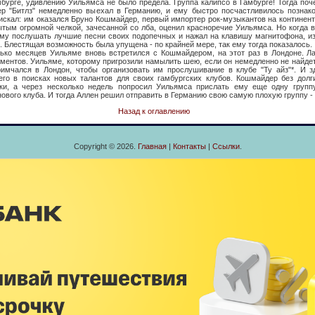
бурге, удивлению Уильямса не было предела. Группа калипсо в Гамбурге! Тогда поч
р "Битлз" немедленно выехал в Германию, и ему быстро посчастливилось познак
 искал: им оказался Бруно Кошмайдер, первый импортер рок-музыкантов на континент
тым огромной челкой, зачесанной со лба, оценил красноречие Уильямса. Но когда 
 ему послушать лучшие песни своих подопечных и нажал на клавишу магнитофона, и
 Блестящая возможность была упущена - по крайней мере, так ему тогда показалось.
яцев Уильяме вновь встретился с Кошмайдером, на этот раз в Лондоне. Лар
ментов. Уильяме, которому пригрозили намылить шею, если он немедленно не найдет
римчался в Лондон, чтобы организовать им прослушивание в клубе "Ту айз"*. И з
го в поисках новых талантов для своих гамбургских клубов. Кошмайдер без долг
ки, а через несколько недель попросил Уильямса прислать ему еще одну группу
нового клуба. И тогда Аллен решил отправить в Германию свою самую плохую группу - 
Назад к оглавлению
Copyright © 2026.
Главная
|
Контакты
|
Ссылки
.