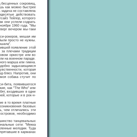
 бесценных сокровищ,
ишь как можно быстрее
а задача не составляла
идесятые действовать
сайз Тейлор, которого
ак они успели содрать
ноябре 1960 года. "Мы
етверг вечером мы-таки
и-рокеров, мешая им
были просто не нужны.
ышала".
ившей появление этой
 за плечами традиции
ховом оркестре или во
или на военном параде.
ого марша или гимна.
подобно задыхающимся
чувственности, которая
д-блюз. Напротив, они
моя собака стучит по
и-бита, появившегося
кие, как "The Who" или
бят, входивших в одни
ей, которые и в рок-н-
е в то время платные
возникновения базовых
ь, чем отличались эти
 островов, необходимо
шинство танцевальных
ональные сети: "Мекка
дленные мелодии. Туда
, прятавшие в карманах