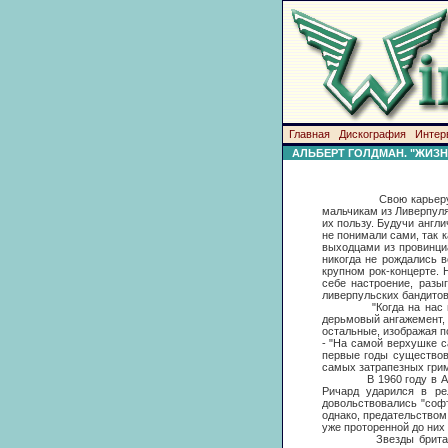
Главная
Дискография
Интер
АЛЬБЕРТ ГОЛДМАН. "ЖИЗН
Свою карьеру "Битлз"
мальчикам из Ливерпуля 
их пользу. Будучи англ
не понимали сами, так к
выходцами из провинци
никогда не рождались в
крупном рок-концерте. 
себе настроение, разы
ливерпульских бандитов
"Когда на нас вдруг н
дерьмовый ангажемент, 
остальные, изображая пс
- "На самой верхушке с
первые годы существов
самых затрапезных грим
В 1960 году в Англии,
Ричард ударился в ре
довольствовались "софт 
однако, предательством 
уже проторенной до них
Звезды британской м