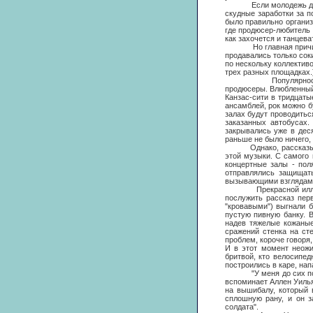
Если молодежь других 
скудные заработки за п
было правильно организ
где продюсер-любитель 
как захочется и танцев
Но главная причина ус
продавались только сок
по нескольку коллектив
трех разных площадках.
Популярность мерси-
продюсеры. Влюбленный 
Канзас-сити в тридцатые
ансамблей, рок можно б
залах будут проводитьс
заказанных автобусах.
закрывались уже в деся
раньше не было ничего, 
Однако, рассказывая о
этой музыки. С самого 
концертные залы - пол
отправлялись защищат
вызывающими взглядами,
Прекрасной иллюстрац
послужить рассказ пер
"кровавыми") выгнали б
пустую пивную банку. 
надев тяжелые кожаные
сражений стенка на ст
проблем, короче говоря
И в этот момент неожи
бритвой, кто велосипе
построились в каре, нап
"У меня до сих пор ст
вспоминает Аллен Уилья
на вышибалу, который 
сплошную рану, и он з
солдата".