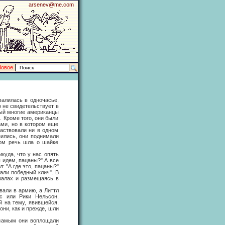
arsenev@me.com
Новое
лилась в одночасье,
о не свидетельствует в
рый многие американцы
. Кроме того, они были
ми, но в котором еще
частвовали ни в одном
еились, они поднимали
ром речь шла о шайке
уда, что у нас опять
ы идем, пацаны?" А все
: "А где это, пацаны?"
али победный клич". В
 залах и размещаясь в
али в армию, а Литтл
нс или Рики Нельсон,
ей на тему, явившейся,
они, как и прежде, шли
амым они воплощали