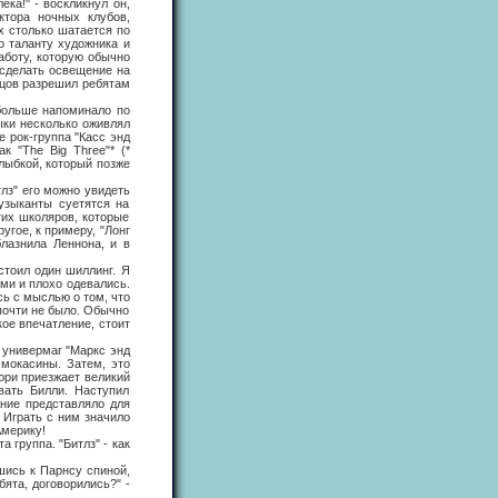
а!" - воскликнул он,
ктора ночных клубов,
х столько шатается по
о таланту художника и
работу, которую обычно
 сделать освещение на
нцов разрешил ребятам
ольше напоминало по
ыки несколько оживлял
 рок-группа "Касс энд
к "The Big Three"* (*
улыбкой, который позже
з" его можно увидеть
узыканты суетятся на
тих школяров, которые
гое, к примеру, "Лонг
блазнила Леннона, и в
тоил один шиллинг. Я
ыми и плохо одевались.
сь с мыслью о том, что
 почти не было. Обычно
кое впечатление, стоит
универмаг "Маркс энд
 мокасины. Затем, это
юри приезжает великий
вать Билли. Наступил
ние представляло для
 Играть с ним значило
Америку!
группа. "Битлз" - как
ись к Парнсу спиной,
ята, договорились?" -