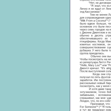
"Нет, не договорились
"Я знал, что если воз
Лично я не ждал от Лен
энд Кассановас".
Тем не менее Ларри Па
для сопровождения одно
"Milk From a Coconut"* 
было вдвое больше, че
основном это были песн
через семь городов на 
с Джонни Джентлом и во
обычно в десять утр
обеспечивавшего их 
птицефермы. Когда Макк
измятых костюмов, он
совершенствовании сц
рубашка. У него была т
группа приоделась.
Обычно они выступали 
Чтобы посмотреть на ни
из репертуара Литтл Ри
"Hello, Mary Lou"* или "P
Джентл кричал: "It's al
После выступления соли
Когда они спускались
получал по пять фунтов
заработок. Им постоянн
рассказывал новый бара
посмотреть, как у меня 
И хотя даже такая поср
энтузиазмом, точно бо
забавными, - вспомина
спрашивал, как мне уда
Лондон, что, по его соб
Признавая, что юный Л
For Someone"* (* "Я толь
и тут же придумал нов