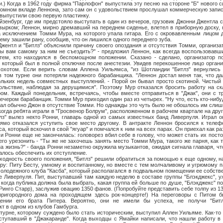
.) Когда в 1962 году фирма "Парлофон" выпустила эту песню на стороне "Б" нового с
ромном вкладе Леннона, зато сам он с удовольствием прослушал коммерческую запи
" выпустили свою первую пластинку.
рг, где им предстояло выступать в один из вечеров, грузовик Джонни Джентла ст
вырком; Леннон, мирно дремавший на переднем сиденье, влетел в приборную доску, 
а исключением Томми Мура, на которого упала гитара. Его с окровавленным лицом 
ему зашили рану, сообщив, что он лишился одного переднего зуба.
и "Битлз" объяснили причину своего опоздания и отсутствия Томми, организат
бы вам самому за ним не съездить?" - предложил Леннон, как всегда воспользовав
тем, кто находился в беспомощном положении. Сказано - сделано, организатор п
 который был в полной отключке после анестезии. Увидев перекошенное лицо органи
охотом. Если верить словам Аллена Уильямса, "из Шотландии "Битлз" вернулись
 том турне они потеряли надежного барабанщика. "Леннон достал меня так, что да
льких недель совместных выступлений. - Порой он бывал просто скотиной. Чистый 
вольствие, наблюдая за дерущимися". Поэтому Мур отказался бросить работу на ск
ом. Каждый понедельник, встречаясь, чтобы вместе отправиться в "Джак", они с т
вечером барабанщик. Томми Мур приходил один раз из четырех. "Ну что, есть кто-нибуд
ичал обычно Джон в отсутствие Томми. Но однажды это чуть было не обошлось им слиш
 ребята играли в "Гросвенор Болрум", расположенном в рабочем квартале на друг
лз" вылез некто Ронни, главарь одной из самых известных банд Ливерпуля. Играл он
ямо отказался уступить свое место другому. В антракте Леннон бросился к телеф
, который вскочил в свой "ягуар" и помчался к ним на всех парах. Он приехал как ра
 и Ронни еще не закончилась: головорез вбил себе в голову, что может стать их пос
го урезонить - "Ты же не захочешь занять место Томми Мура, такого же парня, как т
а жизнь?" - банда Ронни незаметно окружила музыкантов, ожидая сигнала главаря, чт
алось обеспечить их отступление.
ь своего положения, "Битлз" решили обратиться за помощью к еще одному, на
ру: Питу Бесту, умному и воспитанному, но вместе с тем молчаливому и угрюмому 
олодежного клуба "Касба", который располагался в подвальном помещении ее собств
е Ливерпуля. Пит, выступавший там каждую неделю в составе группы "Блэкджекс", у
, когда публика должна была выбрать, какая группа ей больше по душе, "Блэкджекс" 
 Ринго Старр), заслужив овацию 1350 фанов. (Попробуйте представить себе толпу из 
ригородного дома на проходящем здесь рок-концерте!) На переговоры с Питом 
ении его брата Питера. Вероятно, они не имели бы успеха, не получи "Бит
т в одном из клубов Гамбурга.
которому суждено было стать историческим, выступил Аллен Уильяме. Как-то р
ыступавший в "Джакаранде". Когда выходцы с Ямайки написали, что нашли работу в