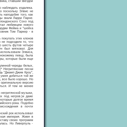
вика, ставший звездой
наблюдать издалека.
Но поскольку Элвис не
ь наподобие того, как
ы звали Ларри Парне.
 лондонского Сохо под
стал любимцем нового
жорджи Фейма и "шейха
ковник Том Паркер - в
покупать этих клонов
 не подходило то, что
ло шесть футов четыре
Он был мягковат. Для
 использовали Элвиса,
рнокожему певцу, была
еры, которые были еще
линной череды белых,
(* Негритянские песни
удь "Джамп Джим Кроу",
 умея добиться той же
, все было хорошо. Но
а оригинальную версию
иться. И тем не менее
негритянской музыки,
ых под негров.)и даже
 которые долгое время
лийского рока. Подобно
оисхождения в почти
ский рок использовал
ская империя. Живя в
составу своих программ
алась. Но Ливерпуль -