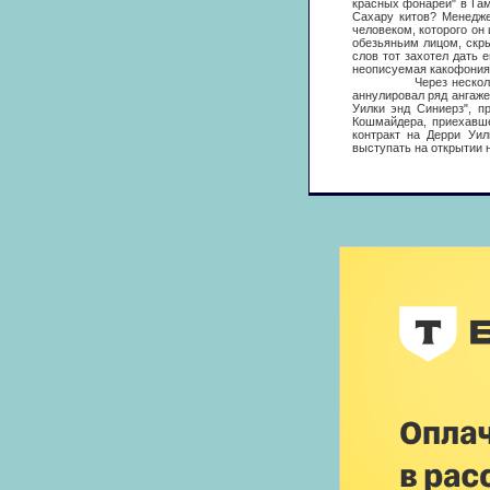
красных фонарей" в Гам
Сахару китов? Менедже
человеком, которого он
обезьяньим лицом, скры
слов тот захотел дать
неописуемая какофония.
Через несколько мес
аннулировал ряд ангаже
Уилки энд Синиерз", п
Кошмайдера, приехавше
контракт на Дерри Уил
выступать на открытии 