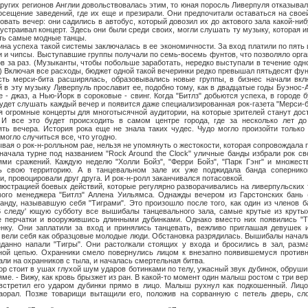
регионов Англии довольствовалась этим, то юная поросль Ливерпуля отказывал
осещение заведений, где их еще и презирали. Они предпочитали оставаться на свое
овать вечер: они садились в автобус, который довозил их до актового зала какой-ни
устраивал концерт. Здесь они были среди своих, могли слушать ту музыку, которая и
ать самые модные танцы.
пеха такой системы заключалась в ее экономичности. За вход платили по пять ш
и и чипсы. Выступавшие группы получали по семь-восемь фунтов, что позволяло орг
ов за раз. (Музыканты, чтобы побольше заработать, нередко выступали в течение одн
) Включая все расходы, бюджет одной такой вечеринки редко превышал пятьдесят фун
бита расширялась, образовывались новые группы, в бизнес начали вклю
в эту музыку Ливерпуль прославит ее, подобно тому, как в двадцатые годы Буэнос-А
 - джаз, а Нью-Йорк в сороковые - свинг. Когда "Битлз" добьются успеха, в городе 
удет слушать каждый вечер и появится даже специализированная рок-газета "Мерси-б
я огромные концерты для многотысячной аудитории, на которые зрителей станут дос
 И все это будет происходить в самом центре города, где за несколько лет до
ть вечера. История рока еще не знала таких чудес. Чудо могло произойти только 
могло случиться все, что угодно.
 рок-н-ролльном рае, нельзя не упомянуть о жестокости, которая сопровождала
начала турне под названием "Rock Around the Clock" уличные банды избрали рок с
ями сражений. Каждую неделю "Холли Бойз", "Ферри Бойз", "Парк Гэнг" и множест
ь свою территорию. А в танцевальном зале их уже поджидала банда сопернико
 провоцировали друг друга. И рок-н-ролл заканчивался потасовкой.
ией боевых действий, которые регулярно разворачивались на ливерпульских т
вого менеджера "Битлз" Аллена Уильямса. Однажды вечером из Гарстонских бань 
анду, называвшую себя "Тиграми". Это произошло после того, как один из членов 
В следу' ющую субботу все вышибалы танцевального зала, самые крутые из крутых
 перчатки и вооружившись длинными дубинками. Однако вместо них появились "Т
енку. Они заплатили за вход и принялись танцевать, вежливо приглашая девушек 
, вели себя как образцовые молодые люди. Обстановка разрядилась. Вышибалы начали
данно напали "Тигры". Они растолкали стоящих у входа и бросились в зал, разма
дной цепью. Охранники смело повернулись лицом к внезапно появившемуся противн
али на охранников с тыла, и началась смертельная битва.
оит в ушах глухой шум ударов ботинками по телу, ужасный звук дубинок, обрушив
ме. - Вижу, как кровь брызжет из ран. В какой-то момент один малыш ростом с три в
встретил его ударом дубинки прямо в лицо. Малыш рухнул как подкошенный. Лицо
аорал. Позже товарищи вытащили его, положив на сорванную с петель дверь, сл