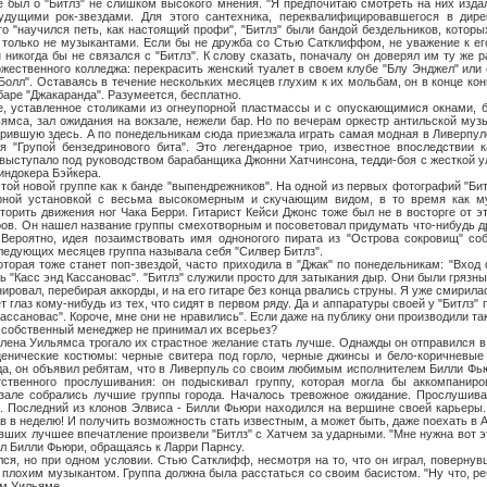
"Битлз" не слишком высокого мнения. "Я предпочитаю смотреть на них издалек
удущими рок-звездами. Для этого сантехника, переквалифицировавшегося в дире
то "научился петь, как настоящий профи", "Битлз" были бандой бездельников, которы
 только не музыкантами. Если бы не дружба со Стью Сатклиффом, не уважение к ег
 никогда бы не связался с "Битлз". К слову сказать, поначалу он доверял им ту же 
жественного колледжа: перекрасить женский туалет в своем клубе "Блу Энджел" или
 Болл". Оставаясь в течение нескольких месяцев глухим к их мольбам, он в конце ко
баре "Джакаранда". Разумеется, бесплатно.
вленное столиками из огнеупорной пластмассы и с опускающимися окнами, б
мса, зал ожидания на вокзале, нежели бар. Но по вечерам оркестр антильской муз
рившую здесь. А по понедельникам сюда приезжала играть самая модная в Ливерпуле
я "Групой бензедринового бита". Это легендарное трио, известное впоследствии ка
), выступало под руководством барабанщика Джонни Хатчинсона, тедди-боя с жесткой 
индокера Бэйкера.
овой группе как к банде "выпендрежников". На одной из первых фотографий "Битл
рной установкой с весьма высокомерным и скучающим видом, в то время как м
торить движения ног Чака Берри. Гитарист Кейси Джонс тоже был не в восторге от э
ров. Он нашел название группы смехотворным и посоветовал придумать что-нибудь дру
 Вероятно, идея позаимствовать имя одноногого пирата из "Острова сокровищ" со
ледующих месяцев группа называла себя "Силвер Битлз".
оже станет поп-звездой, часто приходила в "Джак" по понедельникам: "Вход с
ь "Касс энд Кассановас". "Битлз" служили просто для затыкания дыр. Они были грязн
ровал, перебирая аккорды, и на его гитаре без конца рвались струны. Я уже смирила
т глаз кому-нибудь из тех, что сидят в первом ряду. Да и аппаратуры своей у "Битлз"
Кассановас". Короче, мне они не нравились". Если даже на публику они производили та
о собственный менеджер не принимал их всерьез?
ильямса трогало их страстное желание стать лучше. Однажды он отправился в 
ценические костюмы: черные свитера под горло, черные джинсы и бело-коричневые
да, он объявил ребятам, что в Ливерпуль со своим любимым исполнителем Билли Фь
ственного прослушивания: он подыскивал группу, которая могла бы аккомпаниро
 зале собрались лучшие группы города. Началось тревожное ожидание. Прослушива
. Последний из клонов Элвиса - Билли Фьюри находился на вершине своей карьеры.
в в неделю! И получить возможность стать известным, а может быть, даже поехать в 
учшее впечатление произвели "Битлз" с Хатчем за ударными. "Мне нужна вот эта 
азал Билли Фьюри, обращаясь к Ларри Парнсу.
 при одном условии. Стью Сатклифф, несмотря на то, что он играл, повернувш
плохим музыкантом. Группа должна была расстаться со своим басистом. "Ну что, реб
м Уильяме.