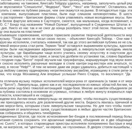
авшему на таможне, Кингсайз Тейдору удалось, например, заполучить целый ряд
звукозаписи "Спешиэлти", "Федерал", "Кинг", "Чесс" или "Атлантик". Оставалось л
тупить с ними на публике раньше, чем они окажутся на рынке. В пятидесятые годы эт
ак компании, выпускавшие пластинки, были еще слишком неповоротливы. В шест
о расторопнее - британские фирмы стали улавливать новые молодежные вкусы. Кинг
в белом фартуке мясника в Саутпорте, смеется, как мальчишка, когда вспоминает, к
Ю. С." Бондз под названием "Новый Орлеан", выпущенный в Соединенных Штатах в 
 дня. Никто из нас так и не смог до конца разобрать текст этой песни. Наконец в ч
цу она вышла на пластинке!"
ее соревнование, которое тормозило развитие творческой деятельности мерс
узыку. "Тогда никто не писал своих песен, - объясняет Кингсайз Тейлор. - Они нам 
рую мы исполняли, считалась новинкой, так как до этого английская публика ее не сл
мерси-рока стал ритм. Термин "beat" оставался выражением культуры, вдохнов
негры были наследниками африканских традиций, а ливерпульская молодежь имела
 культуры, где барабанщики чаще всего учились своему искусству в скаутском ду
Они не знали, что такое свинг, и зачастую долбили по установке так, словно барабан
дние годы "Битлз" порой звучали как триумфаторы, марширующие под звуки военн
и сносно исполнять раскачные мелодии в стиле кантри-энд-вестерн или мчаться, 
мер, в песне "Help!"*. И тем не менее даже им редко удавалось добиться настоящей 
ща любому самому ординарному негритянскому ансамблю, играющему в стиле ритм-эн
еки, что когда Мохаммед Али впервые услышал Ринго Старра, то воскликнул: "Да 
чала музыку первых исполнителей мерси-рока от оригинала (а также и от мерс
у "Битлз"). Ливерпульцы, равно как и их последователи из южных областей Англии, та
лняли ритм-энд-блюз тяжелой интонацией тедди-боев. Многие ансамбли объединяли ре
 а публика состояла в основном из угрюмых, готовых в любую минуту взорваться парн
окости, клокотавшей в их сердцах.
и юга Англии юные ливерпульцы не имели денег, чтобы посещать существовавши
им приходилось искать для развлечений другие места. Бедность явилась причиной 
ию мерси-бита, которыми стали ливерпульские танцхоллы. Но для того чтобы понят
аведения от аналогичных залов, существовавших в любых других частях Британских
 как собирались и общались тинейджеры.
нных Штатов, где после исчезновения биг-бэндов в послевоенный период боль
ритания сумела сохранить эти архаичные заведения, объединив их в две общенаци
Дэнс Сьютс", в которых старомодные оркестры исполняли попеременно быстрые и ме
ев, ни матросов, ни "цветных", ни евреев, ни глухонемых. В дверях стояли вышибалы