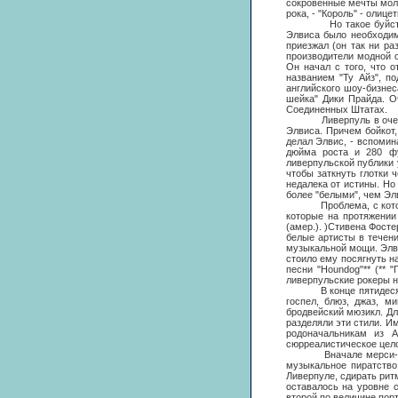
сокровенные мечты мол
рока, - "Король" - олиц
Но такое буйство вдо
Элвиса было необходим
приезжал (он так ни ра
производители модной 
Он начал с того, что 
названием "Ту Айз", п
английского шоу-бизне
шейка" Дики Прайда. О
Соединенных Штатах.
Ливерпуль в очередной
Элвиса. Причем бойкот,
делал Элвис, - вспомин
дюйма роста и 280 фу
ливерпульской публики 
чтобы заткнуть глотки 
недалека от истины. Но
более "белыми", чем Эл
Проблема, с которой о
которые на протяжении
(амер.). )Стивена Фост
белые артисты в течен
музыкальной мощи. Элви
стоило ему посягнуть н
песни "Houndog"** (** 
ливерпульские рокеры на
В конце пятидесятых с
госпел, блюз, джаз, м
бродвейский мюзикл. Дл
разделяли эти стили. И
родоначальникам из А
сюрреалистическое цело
Вначале мерси-рокеры
музыкальное пиратство
Ливерпуле, сдирать рит
оставалось на уровне 
второй по величине пор