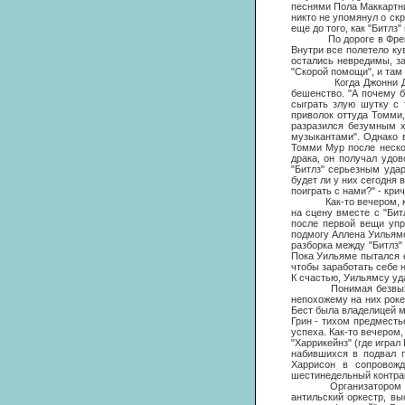
песнями Пола Маккартни
никто не упомянул о ск
еще до того, как "Битлз
По дороге в Фрейзенбу
Внутри все полетело ку
остались невредимы, з
"Скорой помощи", и там 
Когда Джонни Джентл 
бешенство. "А почему 
сыграть злую шутку с 
приволок оттуда Томми,
разразился безумным х
музыкантами". Однако в
Томми Мур после неско
драка, он получал удо
"Битлз" серьезным удар
будет ли у них сегодня 
поиграть с нами?" - кр
Как-то вечером, когда
на сцену вместе с "Бит
после первой вещи упр
подмогу Аллена Уильямса
разборка между "Битлз"
Пока Уильяме пытался е
чтобы заработать себе н
К счастью, Уильямсу уд
Понимая безвыходност
непохожему на них роке
Бест была владелицей м
Грин - тихом предместь
успеха. Как-то вечером
"Харрикейнз" (где играл
набившихся в подвал п
Харрисон в сопровожд
шестинедельный контрак
Организатором турне, 
антильский оркестр, в