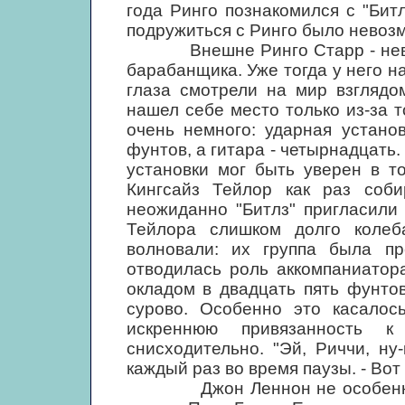
года Ринго познакомился с "Бит
подружиться с Ринго было невозм
Внешне Ринго Старр - невысок
барабанщика. Уже тогда у него н
глаза смотрели на мир взглядо
нашел себе место только из-за 
очень немного: ударная устано
фунтов, а гитара - четырнадцат
установки мог быть уверен в то
Кингсайз Тейлор как раз соби
неожиданно "Битлз" пригласили 
Тейлора слишком долго колеб
волновали: их группа была пр
отводилась роль аккомпаниатор
окладом в двадцать пять фунто
сурово. Особенно это касалос
искреннюю привязанность к
снисходительно. "Эй, Риччи, ну
каждый раз во время паузы. - Вот
Джон Леннон не особенно вн