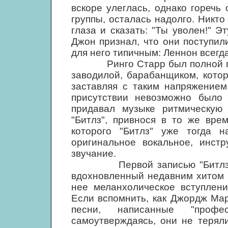
вскоре улеглась, однако горечь 
группы, осталась надолго. Никто
глаза и сказать: "Ты уволен!" 
Джон признал, что они поступил
для него типичным: Леннон всегда
Ринго Старр был полной прот
заводилой, барабанщиком, кото
заставляя с таким напряжением
присутствии невозможно было 
придавал музыке ритмическую 
"Битлз", привнося в то же вре
которого "Битлз" уже тогда 
оригинальное вокальное, инстр
звучание.
Первой записью "Битлз" ста
вдохновленный недавним хитом 
нее меланхолическое вступлени
Если вспомнить, как Джордж Ма
песни, написанные "профес
самоутверждаясь, они не терял