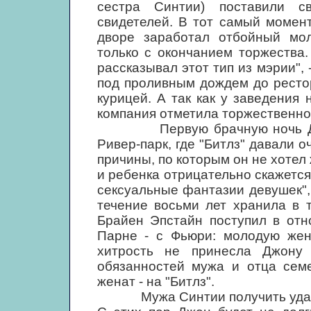
сестра Синтии) поставили с
свидетелей. В тот самый момент
дворе заработал отбойный моло
только с окончанием торжества.
рассказывал этот тип из мэрии",
под проливным дождем до рестор
курицей. А так как у заведения
компания отметила торжественно
Первую брачную ночь Джон 
Ривер-парк, где "Битлз" давали 
причины, по которым он не хотел
и ребенка отрицательно скажется
сексуальные фантазии девушек", 
течение восьми лет хранила в 
Брайен Эпстайн поступил в отн
Парне - с Фьюри: молодую жен
хитрость не принесла Джону 
обязанностей мужа и отца семе
женат - на "Битлз".
Мужа Синтии получить удалось