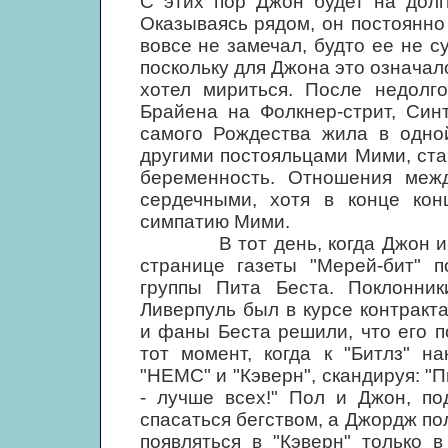
С этих пор Джон будет на долг
Оказываясь рядом, он постоянно
вовсе не замечал, будто ее не с
поскольку для Джона это означал
хотел мириться. После недолго
Брайена на Фолкнер-стрит, Син
самого Рождества жила в одно
другими постояльцами Мими, ст
беременность. Отношения меж
сердечными, хотя в конце кон
симпатию Мими.
В тот день, когда Джон и Си
странице газеты "Мерей-бит" 
группы Пита Беста. Поклонни
Ливерпуль был в курсе контракт
и фаны Беста решили, что его п
тот момент, когда к "Битлз" н
"НЕМС" и "Кэверн", скандируя: "Пи
- лучше всех!" Пол и Джон, п
спасаться бегством, а Джордж по
появляться в "Кэверн" только 