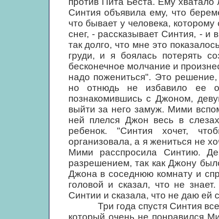
против Пита Беста. Ему хватало
Синтия объявила ему, что берем
что бывает у человека, которому о
снег, - рассказывает Синтия, - и
так долго, что мне это показало
груди, и я боялась потерять с
бесконечное молчание и произнес:
надо пожениться". Это решение,
но отнюдь не избавило ее о
познакомившись с Джоном, деву
выйти за него замуж. Мими вспо
ней плелся Джон весь в слезах
ребенок. "Синтия хочет, чт
организовала, а я жениться не хоч
Мими расспросила Синтию. Де
разрешением, так как Джону был
Джона в соседнюю комнату и спр
головой и сказал, что не знае
Синтии и сказала, что не даю ей с
Три года спустя Синтия все же
который очень не понравился Ми