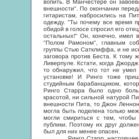
вопить. В Манчестере он завоев
внешности". По окончании перед
гитаристам, набросились на Пи
одежду. "Ты почему все время п
обидой в голосе спросил его отец
остальных!" Он, конечно, имел 
"Полом Рамоном", главным соб
группы Стью Сатклиффа, и не ис
заговора против Беста. К тому
Ливерпуле. Кстати, когда Джорд
то обнаружил, что тот не умел
установке! И Ринго тоже при
студийным барабанщиком, котор
Ринго Старра было одно боль
красотой, ни сильной натурой П
внешности Пита, то Джон Леннон
могла быть поделена только меж
могли смириться с тем, чтобы 
публики. Поэтому их друг должен
был для них менее опасен.
Ринго Старр, настоящее имя 