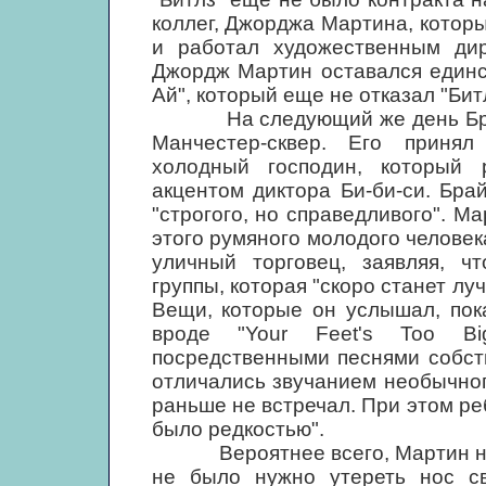
коллег, Джорджа Мартина, котор
и работал художественным дир
Джордж Мартин оставался единс
Ай", который еще не отказал "Бит
На следующий же день Брайе
Манчестер-сквер. Его принял
холодный господин, который 
акцентом диктора Би-би-си. Бра
"строгого, но справедливого". М
этого румяного молодого человек
уличный торговец, заявляя, ч
группы, которая "скоро станет лу
Вещи, которые он услышал, пок
вроде "Your Feet's Too Bi
посредственными песнями собств
отличались звучанием необычного
раньше не встречал. При этом реб
было редкостью".
Вероятнее всего, Мартин не ст
не было нужно утереть нос св