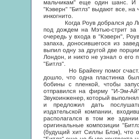
мальчикам" еще один шанс. И п
"Кэверн" "Битлз" выдают все, на
инкогнито.
Когда Роув добрался до Ливер
под дождем на Мэтью-стрит за 
очередь у входа в "Кэверн", Ро
запаха, доносившегося из завед
выпил одну за другой две порции
Лондон, и никто не узнал о его 
"Битлз".
Но Брайену помог счастливый
дошло, что одна пластинка был
бобины с пленкой, чтобы запус
отправился на фирму "И-Эм-Ай"
Звукоинженер, который выполнял э
и предложил дать послушат
издательской компании, входив
располагался в том же здании
оригинальные композиции "Битлз" "
(будущий хит Силлы Блэк), что о
"Битлз" еще не было контракта н