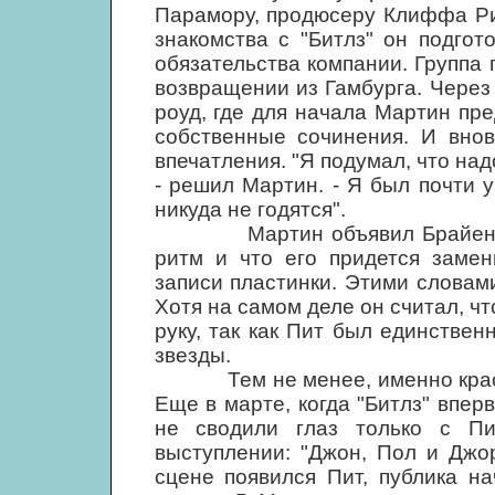
Парамору, продюсеру Клиффа Ри
знакомства с "Битлз" он подгот
обязательства компании. Группа 
возвращении из Гамбурга. Через 
роуд, где для начала Мартин пр
собственные сочинения. И внов
впечатления. "Я подумал, что на
- решил Мартин. - Я был почти 
никуда не годятся".
Мартин объявил Брайену Эпс
ритм и что его придется заме
записи пластинки. Этими словами
Хотя на самом деле он считал, чт
руку, так как Пит был единстве
звезды.
Тем не менее, именно красота
Еще в марте, когда "Битлз" впер
не сводили глаз только с Пи
выступлении: "Джон, Пол и Джо
сцене появился Пит, публика н