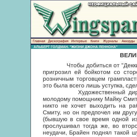
Главная
Дискография
Интервью
Книги
Журналы
Аккорды
АЛЬБЕРТ ГОЛДМАН. "ЖИЗНИ ДЖОНА ЛЕННОНА"
ВЕЛИ
Чтобы добиться от "Декки" со
пригрозил ей бойкотом со сто
розничным торговцем грампласт
это была всего лишь уступка, сде
Художественный директор 
молодому помощнику Майку Смиту 
никто не хочет выходить на раб
Смиту, но он предпочел им друг
(бывшую в свое время одной из
прослушивал тогда же, во втор
неудачи, Брайен поднял такой ш