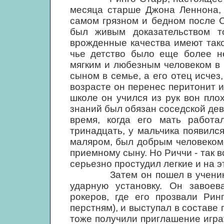
месяца старше Джона Леннона, 
самом грязном и бедном после С
был живым доказательством т
врожденные качества имеют тако
чье детство было еще более н
мягким и любезным человеком в 
сыном в семье, а его отец исчез
возрасте он перенес перитонит и
школе он учился из рук вон пл
знаний был обязан соседской дев
время, когда его мать работа
тринадцать, у мальчика появилс
маляром, был добрым человеком и
приемному сыну. Но Риччи - так в
серьезно простудил легкие и на э
Затем он пошел в ученики сл
ударную установку. Он завоев
рокеров, где его прозвали Рин
перстням), и выступал в составе
тоже получили приглашение играт