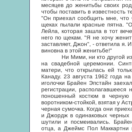
месяцев до женитьбы своих род
чтобы поставить в известность т
"Он приехал сообщить мне, что
щеках пылали красные пятна. "
Лейла, которая зашла в тот вече
него по щекам. "Я не хочу женить
заставляет, Джон", - ответила я. 
виновна в этой женитьбе!"
Ни Мими, ни кто другой из чл
на свадебной церемонии. Синт
матери, что открылась ей толь
Канаду. 23 августа 1962 года н
иголочки Брайен Эпстайн заеха
регистрации, располагавшееся 
поношенный костюм в черную 
воротником-стойкой, взятая у Ас
черная сумочка. Когда они приех
и Джордж в одинаковых черных 
шутили и посмеивались. Брайе
отца, а Джеймс Пол Маккартни