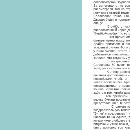
сопровождении журнали
Затем, сгорая от нетер
рассмотрели только тр
поехали в старый театр
Салливана". Узнав, чт
Джордж будет в порядке.
сцену".
В субботу после ужин
расположенный через дор
Плейбой-клубах.), с ко
Тем временем Брайен
фоторепортер подкупил 
Брайен пригласит в св
условный сигнал. Фотог
у Ники Бирнса, агента,
добавились и несколько
заявлял, что тогда ему 
В воскресенье в два 
Салливана. 50 тысяч п
зала, рассчитанного все
К этому времени для 
высшим достижением ст
потребовали, чтобы он 
новая ассистентка Бра
устроившимися в перво
концов Бернстайн покин
заботу о том, чтобы де
Тем временем Брайену 
клочке бумаги последни
представления!" Не потр
С самого начала Эд 
поздравительную телег
"Битлз" с презрением.) 
наезжая то на одного, 
имело ничего общего с 
пиджаки и узкие брюки,
они с достоинством кла