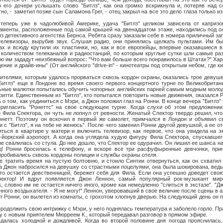
 его дочери услышать слово "Битлз", как она громко вскрикнула и, потеряв над с
но, - заметил позже сын Саламона Грег, - отец закрыл на все это дело глаза только из-
 в чадолюбивой Америке, удача "Битлз" целиком зависела от капризов д
аменты, расположенные под самой крышей на двенадцатом этаже, находились под о
з детективного агентства Бернса. Ребята сразу заказали себе в номера приличный зап
телевизоры, вырубив звук. Слушая радио, они принялись щелкать пультами. Им бы
ах и всюду крутили их пластинки, но, как и все европейцы, впервые оказавшиеся 
количеством телеканалов и радиостанций, по которым круглые сутки шли самые ра
ю им зададут неизбежный вопрос: "Что вам больше всего понравилось в Штатах?" Ха
дение и драйв-ины" (От английского "drive-in" - кинотеатры под открытым небом, где к
, которым удалось прорваться сквозь кордон охраны, оказались трое девушек 
итлз" еще в Лондоне во время своего первого концертного турне по Великобритани
льные малютки попытались обучить чопорных английских парней самым модным моло
гритти. Единственным из "Битлз", кто попытался повторить новые движения, оказался 
 том, как уединиться с Мэри, а Джон положил глаз на Ронни. В конце вечера "Битлз"
ригласить "Ронеттс" на свое следующее турне. Когда слухи об этом предложени
и Фила Спектора, он чуть не лопнул от ревности. Женатый Спектор твердо решил, чт
ннетт. Поэтому он вскочил в первый же самолет, примчался в Лондон и объявил с
 с "Битлз", я на тебе не женюсь". После чего заменил Ронни другой девушкой, а ее о
ться в квартире у матери и включить телевизор, как первое, что она увидела на э
-йоркский аэропорт. А когда она углядела худую фигуру Фила Спектора, спускавшег
не свалилась со стула. До нее дошло, что Спектор ее одурачил. Он лишил ее шанса н
ад! Ронни бросилась к телефону, и вскоре все три расфуфыренные девчонки, пр
робивались сквозь кордоны полиции и службы охраны отеля.
ь время на пустую болтовню, и стоило Синтии отвернуться, как он схватил Р
а Джон набросился на девушку со страстными поцелуями, она была шокирована, ведь 
то остается девственницей, бережет себя для Фила. Если она успешно доведет свою
ектор! И вдруг появляется Джон Леннон, самый популярный рок-музыкант миро
, словно им не остается ничего иного, кроме как немедленно "слиться в экстазе". "Дж
нного воздыхателя. - Я не могу!" Леннон, уверовавший в свое величие после сцены в а
от Ронни, он вылетел из комнаты, с грохотом хлопнув дверью. На следующий день он 
жить свою интрижку с Мэри, у него поднялась температура и заболело горло. Пра
у с новым приятелем Мюрреем К., который передавал разговор в прямом эфире.
лодной и дождливой. Когда во второй половине дня погода прояснилась, 