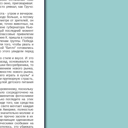
з окно, приговаривая:
то рявкал, как Гручо:
а - утром и вечером.
аздо больше, а потому
метре от зрителей, он
и, точно животных, на
жене губернатора Нью-
мый последний момент
 Классовые привилегии
рею К. пришла в голову
ленам группы. Победа
я того, чтобы рвать и
ой "Битлз" готовились
о этого увидели перед
тиле и вкусе. И это
назад, основывался на
шки-бессребреника, то
вением нового рынка,
жностях нового рынка,
его играть в куклы" и
и притворную страсть,
улой детского питания
ровенному, поскольку
ыло сосредоточено на
знаменитом фотоснимке
ько поглядите на этих
де того, как средства
 свете мечтает каждая
 в Америке, полностью
 значительно моложе и
ые прочно засели в их
и делающие одинаковые
ическими скобками на
хотелось, это убаюкать