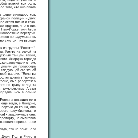
обой всякий контроль,
за того, что она впала
евочек-подростков.
храной полиции и двух
ас скотч-виски и кока-
ло приятно, что о них
в Нью-Йорке, они были
знообразные передачи.
ррисон не задумываясь
ино смотрят, не выходя
из группы "Ронеттс".
и. Как-то на одной из
дежным танцам, таким,
Ринго. Джорджа гораздо
 уже рассуждали о том,
и дошли до продюсера
о следующей его женой
воей пассии: "Если ты
тослал домой в Гарлем.
кране, был репортаж о
ося по трапу вслед за
а такую рекламу! А сам
инарядившись в самые
онни и потащил ее в
еще тогда, в Лондоне,
 партию до конца, она
вого шоу-бизнеса, и
он! - задохнулась она,
эропорту, не был готов
позвонил и принес свои
вда, это не помешало
Джон, Пол и Ринго в