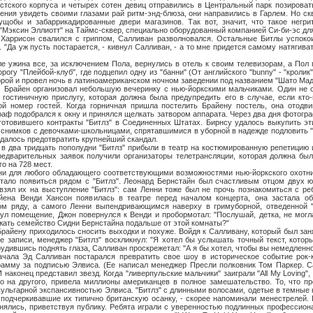
стского корпуса и четырех сотен девиц отправились в Центральный парк позирова
пения увидеть своими глазами рай ритм-энд-блюза, они направились в Гарлем. Но ск
ущобы и забаррикадированные двери магазинов. Так вот, значит, что такое негри
 "Мэксин Эллиотт" на Таймс-сквер, специально оборудованный компанией Си-би-эс дл
о Харрисон свалился с гриппом, Салливан разволновался. Остальные Битлы успоко
 "Да уж пусть постарается, - кивнул Салливан, - а то мне придется самому натягива
а все, за исключением Пола, вернулись в отель к своим телевизорам, а Пол 
огу "Плейбой-клуб", где подцепил одну из "банни" (От английского "bunny" - "кролик
торой и провел ночь в латиноамериканском ночном заведении под названием "Шато Мад
 организовал небольшую вечеринку с нью-йоркскими мальчиками. Один не 
гостиничную прислугу, которая должна была предупредить его в случае, если кто-
ой номер гостей. Когда горничная пришла постелить Брайену постель, она отодв
раф подобрался к окну и принялся щелкать затвором аппарата. Через два дня фотогра
 готовившего контракты "Битлз" в Соединенных Штатах. Бирнсу удалось выкупить эт
 снимков с девочками-школьницами, спрятавшимися в уборной в надежде подловить "
удалось предотвратить крупнейший скандал.
тридцать пополудни "Битлз" прибыли в театр на костюмированную репетицию и
редварительных заявок получили организаторы телетрансляции, которая должна был
го на 728 мест.
любого обладающего соответствующими возможностями нью-йоркского охотник
ало появиться рядом с "Битлз". Леонард Бернстайн был счастливым отцом двух ю
взял их на выступление "Битлз": сам Ленни тоже был не прочь познакомиться с ре
йена Венди Хансон появилась в театре перед началом концерта, она застала о
м ряду, а самого Ленни выпендривающимся наверху в гримуборной, отведенной "Б
ул помещение, Джон повернулся к Венди и пробормотал: "Послушай, детка, не могл
ржать семейство Сидни Бернстайна подальше от этой комнаты?"
приходилось сносить выходки и похуже. Войдя к Салливану, который был занят
е записи, менеджер "Битлз" воскликнул: "Я хотел бы услышать точный текст, котор
удившись поднять глаза, Салливан проскрежетал: "А я бы хотел, чтобы вы немедленно
Салливан постарался превратить свое шоу в историческое событие рок-ку
рамму за подписью Элвиса. (Ее написал менеджер Пресли полковник Том Паркер. С
И наконец представил звезд. Когда "ливерпульские мальчики" заиграли "Аll My Loving"
то на другого, привела миллионы американцев в полное замешательство. То, что пр
вульгарной экспансивностью Элвиса. "Битлз" с длинными волосами, одетые в темные
 подчеркивавшие их типично британскую осанку, - скорее напоминали менестрелей.
нялись, приветствуя публику. Ребята играли с уверенностью подлинных профессиона