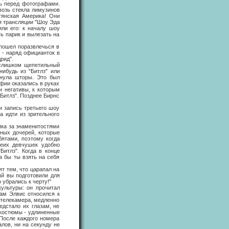
ть перед фотографами.
возь стекла лимузинов
тянская Америка! Они
я трансляции "Шоу Эда
или его: к началу шоу
ть парик и вылезать на
пошел поразвлечься в
" - наряд официанток в
рид".
слишком щепетильный
нибудь из "Битлз" или
инула шторы. Это был
фии оказались в руках
и негативы, к которым
Битлз". Позднее Бирнс
 запись третьего шоу
а идти из зрительного
а за знаменитостями
ных дочерей, которые
бятами, поэтому когда
беих девчушек удобно
итлз". Когда в конце
а бы ты взять на себя
 тем, что царапал на
ый вы подготовили для
 убрались к черту!"
льтуры: он прочитал
ам Элвис относился к
, телекамера, медленно
едстало их глазам, не
 костюмы - удлиненные
 После каждого номера
лов, ни на секунду не