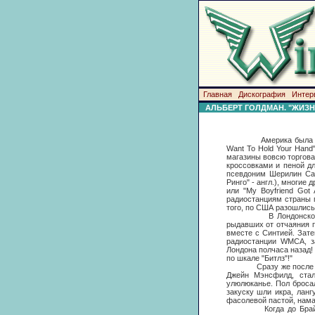
Главная
Дискография
Интер
АЛЬБЕРТ ГОЛДМАН. "ЖИЗН
Америка была готова к
Want То Hold Your Hand"
магазины вовсю торгова
кроссовками и пеной д
псевдоним Шерилин Сар
Ринго" - англ.), многие 
или "My Boyfriend Got 
радиостанциям страны 
того, по США разошлись
В Лондонском аэропо
рыдавших от отчаяния п
вместе с Синтией. Зате
радиостанции WMCA, за
Лондона полчаса назад!
по шкале "Битлз"!"
Сразу же после взлет
Джейн Мэнсфилд, стал
улюлюканье. Пол броса
закуску шли икра, лан
фасолевой пастой, нама
Когда до Брайена до