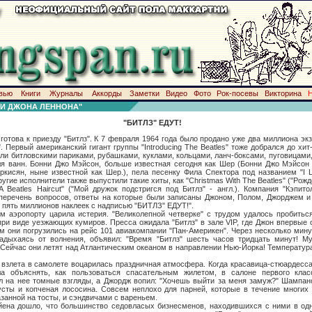
вью
Книги
Журналы
Аккорды
Заметки
Видео
Фото
Рок-посевы
Викторина
И ДЖОНА ЛЕННОНА"
"БИТЛЗ" ЕДУТ!
 приезду "Битлз". К 7 февраля 1964 года было продано уже два миллиона экзе
. Первый американский гигант группы "Introducing The Beatles" тоже добрался до хи
ли битловскими париками, рубашками, куклами, кольцами, ланч-боксами, пуговицами
ля ванн. Бонни Джо Мэйсон, больше известная сегодня как Шер (Бонни Джо Мэйсон
кисян, ныне известной как Шер.), пела песенку Фила Спектора под названием "I 
другие исполнители также выпустили такие хиты, как "Christmas With The Beatles" ("Рожде
A Beatles Haircut" ("Мой дружок подстригся под Битлз" - англ.). Компания "Кэпит
перечень вопросов, ответы на которые были записаны Джоном, Полом, Джорджем и 
 пять миллионов наклеек с надписью "БИТЛЗ" ЕДУТ!".
рту царила истерия. "Великолепной четверке" с трудом удалось пробиться 
ри виде уезжающих кумиров. Пресса ожидала "Битлз" в зале VIP, где Джон впервые 
м они погрузились на рейс 101 авиакомпании "Пан-Америкен". Через несколько мину
дыхаясь от волнения, объявил: "Время "Битлз" шесть часов тридцать минут! М
 Сейчас они летят над Атлантическим океаном в направлении Нью-Йорка! Температура
а в самолете воцарилась праздничная атмосфера. Когда красавица-стюардесса
а объяснять, как пользоваться спасательным жилетом, в салоне первого клас
л на нее томные взгляды, а Джордж вопил: "Хочешь выйти за меня замуж?" Шампанс
густы и копченая лососина. Совсем неплохо для парней, которые в течение многих
занной на тосты, и сэндвичами с вареньем.
шло, что большинство седовласых бизнесменов, находившихся с ними в одно