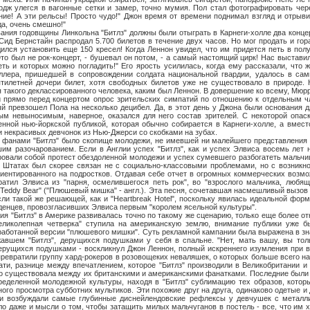
рдж улегся в вагонные сетки и замер, точно мумия. Пол стал фотографировать чере
ние! А эти рельсы! Просто чудо!" Джон время от времени поднимал взгляд и отрывис
а, очень смешно!"
одовщины Линкольна "Битлз" должны были отыграть в Карнеги-холле два концерт
Сид Бернстайн распродал 5.700 билетов в течение двух часов. Но мог продать и гор
ился установить еще 150 кресел! Когда Леннон увидел, что им придется петь в полу
то был не рок-концерт, - бушевал он потом, - а самый настоящий цирк! Нас выставил
ть и которых можно погладить!" Его ярость усилилась, когда ему рассказали, что 
лера, пришедшей в сопровождении солдата национальной гвардии, удалось в са
ятилетней дочери билет, хотя свободных билетов уже не существовало в природе.
я такого деклассированного человека, каким был Леннон. В довершение ко всему, Мюр
и прямо перед концертом опрос зрительских симпатий по отношению к отдельным ч
ый превзошел Пола на несколько децибел. Да, в этот день у Джона были основания дл
ым невыносимым, наверное, оказался для него состав зрителей. С некоторой опаск
нной нью-йоркской публикой, которая обычно собирается в Карнеги-холле, а вмест
 некрасивых девчонок из Нью-Джерси со скобками на зубах.
 "Битлз" было скопище молодежи, не имевшей ни малейшего представления о с
им разочарованием. Если в Англии успех "Битлз", как и успех Элвиса восемь лет 
ровали собой протест обездоленной молодежи и успех сумевшего разбогатеть мальчи
Штатах был скорее связан не с социально-классовыми проблемами, но с возникно
иентированного на подростков. Отдавая себе отчет в огромных коммерческих возмо
ратил Элвиса из "парня, осмелившегося петь рок", во "взрослого мальчика, любящ
Teddy Bear" ("Плюшевый мишка" - англ.). Эта песня, сочетавшая насмешливый вызов 
ли такой же решающей, как и "Heartbreak Hotel", поскольку явилась идеальной форм
енцев, провозгласивших Элвиса первым "королем ясельной культуры".
лз" в Америке развивалась точно по такому же сценарию, только еще более отк
великолепная четверка" ступила на американскую землю, внимание публики уже б
зработанной версии "плюшевого мишки". Суть рекламной кампании была выражена в 
жавшем "Битлз", дерущихся подушками у себя в спальне. "Нет, мать вашу, вы тол
рущихся подушками - воскликнул Джон Леннон, полный искреннего изумления при ви
евратили группу хард-рокеров в розовощеких неваляшек, о которых больше всего на
ати, разнице между впечатлением, которое "Битлз" производили в Великобритании и
то существовала между их британскими и американскими фанатками. Последние были
ределенной молодежной культуры, находя в "Битлз" сублимацию тех образов, котор
ного просмотра субботних мультиков. Эти похожие друг на друга, одинаково одетые 
и возбуждали самые глубинные диснейлендовские рефлексы у девчушек с металл
ало даже и мысли о том, чтобы затащить милых мальчуганов в постель - все, что им 