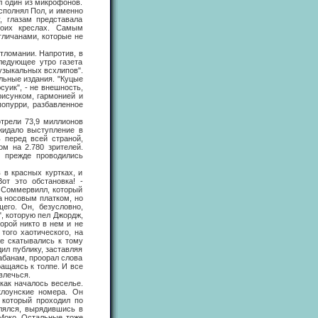
ил один из микрофонов.
сполнял Пол, и именно
, глазам представала
воих креслах. Самым
личанами, которые не
ломании. Напротив, в
ледующее утро газета
музыкальных всхлипов".
льные издания. "Куцые
суик", - не внешность,
рисунком, гармонией и
попурри, разбавленное
рели 73,9 миллионов
жидало выступление в
ь перед всей страной,
м на 2.780 зрителей.
е прежде проводились
 красных куртках, и
от это обстановка! -
 Соммервилл, который
за носовым платком, но
его. Он, безусловно,
", которую пел Джордж,
торой никто в нем и не
того хаотического, на
же скатывались к тому
дил публику, заставляя
рабанам, проорал слова
ращаясь к толпе. И все
влечься.
ак началось веселье.
клоунские номера. Он
 который проходил по
влялся, вырядившись в
 Моко. Остальные тоже