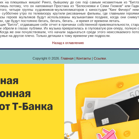
жих на плюшевых мишек! Ринго, бывшему до сих пор самым незаметным из "Битлз"
лишь потому, что он напоминал Простака из "Белоснежки и Семи Гномов" или Гадко
 того, четыре группы художников-мультипликаторов с киностудии "Кинг Фичерз" не
ое субботнее утро по телевизору крутили рисованные фильмы, где главными героям
азы героев мультиков будут использованы музыкантами позднее, когда они сниму
 где будут постоянно бегать, бегать, бегать... и время от времени летать.
Битлз", отдававшие себе отчет в причинах собственной привлекательности, стара
и обрели в глазах публики. Их музыка превратилась в глуповатую рок-оперу, полную 
Когда же они почувствовали, что начали задыхаться среди этого неиссякаемого пото
ужье на другое плечо. Только детишки к тому времени уже подросли.
Назад к оглавлению
Copyright © 2026.
Главная
|
Контакты
|
Ссылки
.