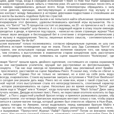
цией, даже тогда, когда в середине исполнения "I Want То Hold Your Hand" забарахл
манеру поведения, решив забыть о тяжелом роке. Из шести намеченных песен пять и
е камера задерживалась дольше всего. Когда телеоператоры обращались к залу
 сотни девочек, кричащих, жестикулирующих и извивающихся под музыку в с
но контраст между бившимися в истерике девочками-подростками и спокойными анг
то могло бы вызвать подобное буйство страстей.
 журналистов не принял вызов и не попытался найти объяснение проявлению бит
игнорировали этот феномен, удовольствовавшись критикой игры музыкантов. На с
ла, что "Битлз" "на 75 процентов состоят из рекламы, на 20 - из прически и на 5 - из 
ла их "ловким плацебо" шоу-бизнеса. А со следующей недели в атаку пошли еженеде
реодетых в денди, и прически под горшок, - написал на своих страницах журнал "Нью
тонные звуки аккордов и беспощадный бит в сочетании с вторичными ритмическим 
х музыку в недоразумение. Тексты, лишенные всякого смысла, - сентиментальное 
ыми выкриками "йе-йе-йе!".
альчики" только посмеивались: согласно официальным оценкам, их шоу смот
 рейтинга история телевидения еще не знала. После шоу Эда Салливана "Битлз" о
 странно, они испытывали гораздо меньшее волнение накануне того, как предстат
, чем готовясь к выступлению в знаменитом старом концертном зале, рассчитанно
ь необходимую форму, они появились на сцене вашингтонского "Колизеума", гд
итлз" прошли вдоль двойного оцепления, состоявшего из сорока охранников в
ка они настраивали усилители, орущий зал расстреливал их фотовспышками. "В
концерта. - Так нас еще никогда не принимали. Даже наш рекламный агент Брайен
, прослезился, расставляя на сцене барабаны Ринго. Я сказал ему, чтобы он сбегал 
 заплакать!" Однако Пол не только не заплакал, но и взял на себя роль ведущ
 всегда, очарователен. Стоило музыкантам заиграть вступление к "Roll Over Beethoven
о сегодня они решили дать жару. Ринго лез из кожи вон, играя с такой страстью, ко
ной чертой этого выступления стала его непосредственность, спонтанный характер 
, которое разворачивалось на сцене. Несколько раз во время концерта "Битлз" да
вали еще в "Индре" или в "Кэверн", когда получали приказ: "Mach Schau!" Джон заво
тучать ногами, Джордж исполнил твист, Ринго, не переставая оголтело колотить по ба
r Man" , а Пол с радостной улыбкой бросил гитару и принялся размахивать руками, об
нцерте поняли: эти четверо британских мальчишек мечтают только о том, чтобы пораз
в салоне-вагоне поезда, который должен был отвезти их обратно в Нью-Йорк, к
удалась поездка по Америке, начал выделывать перед камерами братьев Майлз 
, прыгал по ним по-обезьяньи, изображал походку репортера с камерой на плече,
 и выкрикивая: "Пропустите! Журнал "Лайф"! Пропустите!" Потом он внезапно поя
 меха. Или начинал украдкой озираться, затягиваясь сигаретой, наподобие Пепе Ле