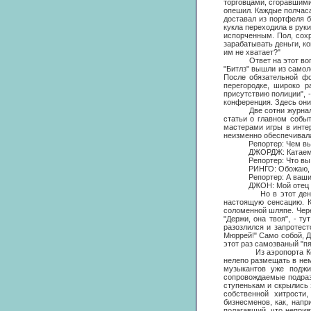
торговцами, сгоравшими
опешил. Каждые полчаса
доставал из портфеля 
кукла переходила в руки
испорченным. Пол, сох
зарабатывать деньги, ко
им не хватает?"
Ответ на этот вопрос с
"Битлз" вышли из самол
После обязательной фо
перегородке, широко 
присутствию полиции", 
конференция. Здесь они
Две сотни журналистов
статьи о главном собы
мастерами игры в инте
неизменно обеспечивала
Репортер: Чем вы зан
ДЖОРДЖ: Катаемся 
Репортер: Что вы ду
РИНГО: Обожаю, осо
Репортер: А ваши ро
ДЖОН: Мой отец часто
Но в этот день тольк
настоящую сенсацию. К
соломенной шляпе. Чере
"Держи, она твоя", - т
разозлился и запротест
Мюррей!" Само собой, Д
этот раз самозваный "пя
Из аэропорта Кеннеди 
нелепо размещать в нем
музыкантов уже поджи
сопровождаемые подраз
ступенькам и скрылись 
собственной хитрости
бизнесменов, как, нап
полагавший, что неприя