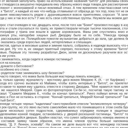
 от желания заполучить право на использование названия "Битлз" для рекламы своей
 стюардесса аккуратно передавала ему образец нового вида товара для рассмотрения
блокнот с монограммой и писал вежливый отказ. А тем временем пластмассовая гит
 к "Битлз", и каждый из них что-нибудь отламывал от образца до тех пор, пока тот не
раняя невозмутимость рядом с дурачившимися вовсю приятелями, спросил: "А зач
гда у них и так все есть? У них есть свои собственные группы. Неужели мы можем дать
тал очевиден в час двадцать ночи, после того как "Боинг" произвел посадку в аэр
ета и стали спускаться по трапу, их приветстворали четыре тысячи поклонников, сто
тографии у трапа они вошли в здание аэровокзала. Фаны уже спустились вниз и
разинув рты, наподобие хищных рыб. Джорджу было не по себе. "Никогда прежд
- рассказывал он. Полицейские помогли музыкантам добраться до зала, где должна б
 оказались среди взрослых людей, нетерпеливых и спешащих.
, одетых в меховые шапки и зимние пальто, собрались в надежде выискать что-н
тии дня. Ну что ж, их ожидал приятный сюрприз, поскольку к этому времени "Битл
рвью. Первым эту технику разработал Джон, затем ее досконально разучили все ос
 им успех.
имаетесь, когда сидите в номере гостиницы?
на коньках.
маете о Бетховене?
бенно его стихи.
дители тоже занимались шоу-бизнесом?
 говорил, что мама была большая мастерица ломать комедию...
о одному журналисту - местному диск-жокею Мюррею К. (К. - от Кауфман) - п
огда его срочно вызвали из Майами, чтобы взять интервью у "Битлз", он прилете
з какое-то время ему удалось отвести в сторонку Джорджа. "Мне нравится твоя шляпа
ут же нашелся Мюррей. Один из фоторепортеров Си-би-эс, посчитав такую тактику н
овал: "Скажите Мюррею К., чтобы он кончал трепаться". Ринго поймал мячик на лет
жон и Пол не остались в стороне: "Кончай трепаться, Мюррей! Кончай трепаться!" Та
тый Битл".
четыре черных "кадиллака"-гангстермобиля отвезли "великолепную четверку" в
 рок-группу, но это явно льстило самолюбию мало что понимавшего в этом сноба Бр
дали несколько сотен подростков, сдерживаемых отрядами полиции в защитны
делениями конной гвардии, остановились у дверей роскошной гостиницы. "Битлз" т
за вращающейся дверью. Брайен хвастал, что сумел забронировать номера именно в
, составив заявку таким образом, что имена членов группы больше напомина
ример, "Д. У. Леннон, эсквайр". На самом же деле вышло вот что: менеджер гости
тностей от "Битлз" будет гораздо больше, чем дохода, посетовал на это как-то вече