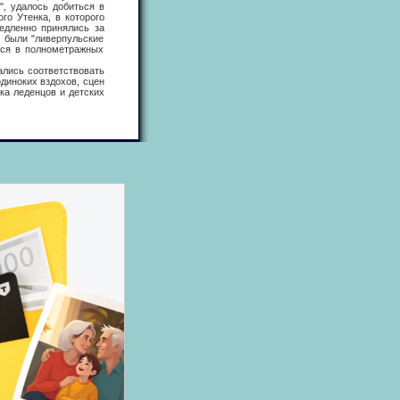
, удалось добиться в
го Утенка, в которого
медленно принялись за
и были "ливерпульские
тся в полнометражных
лись соответствовать
одиноких вздохов, сцен
ка леденцов и детских