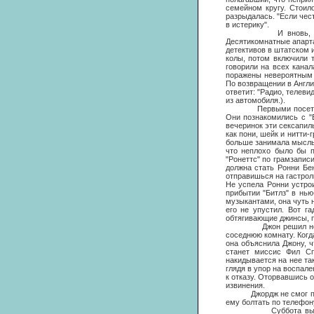
семейном кругу. Стоило
разрыдалась. "Если чест
в истерику".
И вновь, теперь уже
Десятикомнатные апарт
детективов в штатском и
колы, потом включили 
говорили на всех канал
поражены невероятным 
По возвращении в Англи
ответит: "Радио, телеви
из автомобиля.).
Первыми посетителями
Они познакомились с "Б
вечеринок эти сексапи
как пони, шейк и нитти-
больше занимала мысль о
что неплохо было бы п
"Ронеттс" по грамзапис
должна стать Ронни Бе
отправишься на гастроли
Не успела Ронни устрои
прибытии "Битлз" в нью
музыкантами, она чуть 
его не упустил. Вот г
обтягивающие джинсы, п
Джон решил не тратит
соседнюю комнату. Когд
она объяснила Джону, ч
станет миссис Фил Сп
накидывается на нее так
глядя в упор на воспале
к отказу. Оторвавшись 
извинения.
Джордж не смог продол
ему болтать по телефон
Суббота выдалась хо