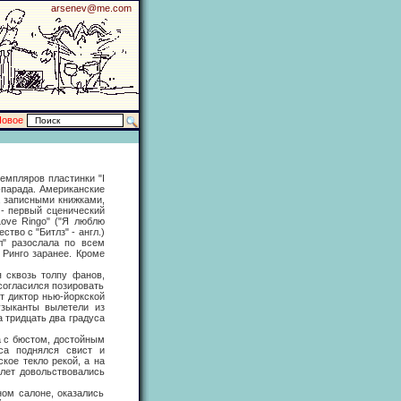
arsenev@me.com
Новое
мпляров пластинки "I
т-парада. Американские
, записными книжками,
 - первый сценический
Love Ringo" ("Я люблю
ство с "Битлз" - англ.)
ол" разослала по всем
Ринго заранее. Кроме
сквозь толпу фанов,
согласился позировать
т диктор нью-йоркской
узыканты вылетели из
 тридцать два градуса
 с бюстом, достойным
са поднялся свист и
кое текло рекой, а на
 лет довольствовались
м салоне, оказались