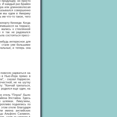
 продукции, он просто
. И каждый раз Брайен
ара или длинноволосая
 оказывался совершенно
ем мы едем в Америку
 им что-то такое, чего
опорту Кеннеди. Когда
лпившихся на террасе.
 жались к стеклянной
е я так не радовался
ыла состояться пресс-
ибудь интересное для
з" стали уже большими
тальные, и теперь она
овезло нарваться на
л в Нью-Йорк прямо в
", - сказал Харрисон.
ечестной, не на шутку
у: "Кончай трепаться,
к родился еще один, на
 отель "Плаза". Было
айена Эпстайна. Здесь
х шлемах. Лимузины,
оропливо поднялись по
 этом отеле благодаря
ли имена английских
ницы Альфонс Саламон,
ром, сидя за ужином в