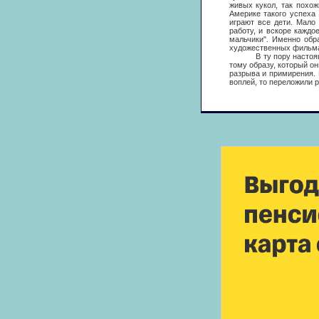
живых кукол, так похо
Америке такого успеха 
играют все дети. Мало
работу, и вскоре кажд
мальчики". Именно обр
художественных фильмах,
В ту пору настоящие "
тому образу, который он
разрыва и примирения. 
воплей, то переложили р