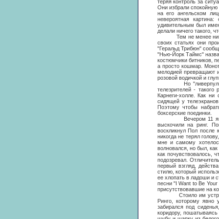
теряя контроль за ситуа
Они избрали спокойную 
на его ангельском лиц
невероятная картина:
удивительным был имен
делали ничего такого, ч
Тем не менее никто из
своих статьях они про
"Геральд Трибюн" сообщи
"Нью-Йорк Таймс" назва
костюмчики битников, пе
а просто кошмар. Моно
мелодией превращают и
розовой водичкой и глуп
Но "ливерпульские м
телезрителей - такого
Карнеги-холле. Как ни
сидящей у телеэкранов
Поэтому чтобы набрат
боксерские поединки.
Вечером 11 января "Б
выскочили на ринг. По
воскликнул Пол после 
никогда не терял голову
мне и самому хотелось
волновался, но был, как
как почувствовалось, чт
подозревал. Отличитель
первый взгляд, действа
стилю, который использо
ее хлопать в ладоши и с
песни "I Want to Be You
присутствовавшие на ко
Стоило им устроиться 
Ринго, которому явно 
забирался под сиденья
коридору, пошатываясь
шубу и шапку из белого