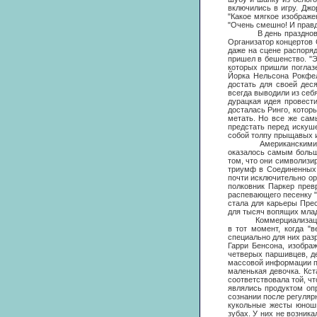
включились в игру. Джо
"Какое мягкое изображе
"Очень смешно! И правд
В день празднования г
Организатор концертов 
даже на сцене распоряд
пришел в бешенство. "Э
которых пришли поглазе
Йорка Нельсона Рокфел
достать для своей дес
всегда выводили из себ
дурацкая идея провест
досталась Ринго, котор
метать. Но все же сам
предстать перед искуше
собой толпу прыщавых и
Американскими фанами
оказалось самым больш
том, что они символизи
триумф в Соединенных 
почти исключительно ор
полковник Паркер прев
распевающего песенку "
стала для карьеры Прес
для тысяч вопящих млад
Коммерциализация "Бит
в тот момент, когда "
специально для них ра
Гарри Бенсона, изобра
четверых паршивцев, де
массовой информации пр
маленькая девочка. Кст
соответствовала той, ч
являлись продуктом оп
сознании после регуляр
кукольные жесты юнош
зубах. У них не возник