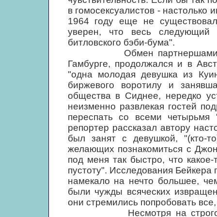
в гомосексуалистов - настолько 
1964 году еще не существовал
уверен, что весь следующий 
битловского бэби-бума".
Обмен партнершами, котор
Гамбурге, продолжался и в Авст
"одна молодая девушка из Куи
биржевого воротилу и занявш
общества в Сиднее, нередко ус
неизменно развлекая гостей под
переспать со всеми четырьмя "
репортер рассказал автору насто
был занят с девушкой, "(кто-т
желающих познакомиться с Джон
под меня так быстро, что какое
пустоту". Исследования Бейкера 
намекало на нечто большее, че
были чужды всяческих извращен
они стремились попробовать все,
Несмотря на строгое соб