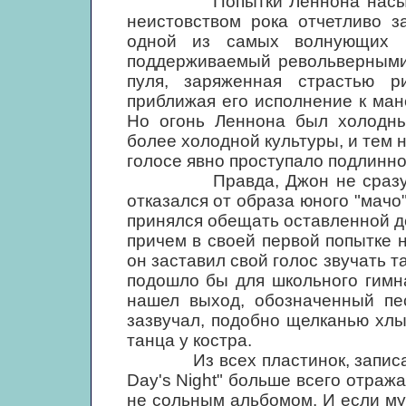
Попытки Леннона насытить 
неистовством рока отчетливо за
одной из самых волнующих в
поддерживаемый револьверными 
пуля, заряженная страстью р
приближая его исполнение к ма
Но огонь Леннона был холодны
более холодной культуры, и тем 
голосе явно проступало подлинно
Правда, Джон не сразу наш
отказался от образа юного "мачо"
принялся обещать оставленной де
причем в своей первой попытке нап
он заставил свой голос звучать т
подошло бы для школьного гимн
нашел выход, обозначенный пес
зазвучал, подобно щелканью хлы
танца у костра.
Из всех пластинок, записанны
Day's Night" больше всего отража
не сольным альбомом. И если му