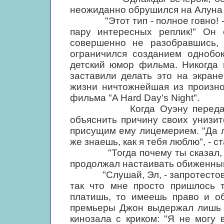
неожиданно обрушился на Алуна
"Этот тип - полное говно! - в
пару интересных реплик!" Он 
совершенно не разобравшись, 
ограничился созданием однобок
детский юмор фильма. Никогда в
заставили делать это на экран
жизни ничтожнейшая из произно
фильма "A Hard Day's Night".
Когда Оуэну передали его
объяснить причину своих унизи
присущим ему лицемерием. "Да л
же знаешь, как я тебя люблю", - 
"Тогда почему ты сказал, что 
продолжал настаивать обиженный
"Слушай, Эл, - запротестовал 
так что мне просто пришлось т
платишь, то имеешь право и об
премьеры Джон выдержал лишь н
кинозала с криком: "Я не могу