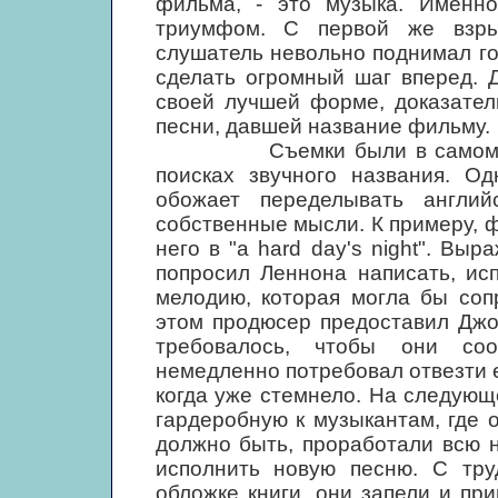
фильма, - это музыка. Именн
триумфом. С первой же взры
слушатель невольно поднимал го
сделать огромный шаг вперед. 
своей лучшей форме, доказател
песни, давшей название фильму.
Съемки были в самом разга
поисках звучного названия. О
обожает переделывать англий
собственные мысли. К примеру, фр
него в "a hard day's night". Вы
попросил Леннона написать, исп
мелодию, которая могла бы соп
этом продюсер предоставил Джо
требовалось, чтобы они соо
немедленно потребовал отвезти е
когда уже стемнело. На следующ
гардеробную к музыкантам, где 
должно быть, проработали всю н
исполнить новую песню. С тру
обложке книги, они запели и пр