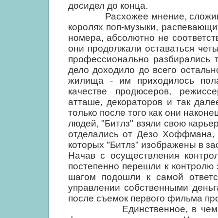
досидел до конца.
Расхожее мнение, сложившеес
королях поп-музыки, распевающи
номера, абсолютно не соответст
они продолжали оставаться чет
профессионально разбирались т
дело доходило до всего остальн
жилища - им приходилось пола
качестве продюсеров, режиссе
атташе, декораторов и так дал
только после того как они наконе
людей, "Битлз" взяли свою карье
отделались от Дезо Хоффмана, 
которых "Битлз" изображены в за
Начав с осуществления контро
постепенно перешли к контролю з
шагом подошли к самой ответс
управлении собственными деньг
после съемок первого фильма про
Единственное, в чем они 