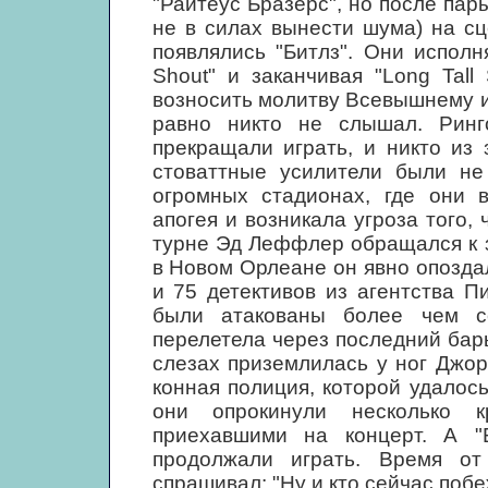
"Райтеус Бразерс", но после пар
не в силах вынести шума) на с
появлялись "Битлз". Они исполн
Shout" и заканчивая "Long Tall
возносить молитву Всевышнему и
равно никто не слышал. Ринг
прекращали играть, и никто из
стоваттные усилители были не
огромных стадионах, где они в
апогея и возникала угроза того,
турне Эд Леффлер обращался к з
в Новом Орлеане он явно опозда
и 75 детективов из агентства П
были атакованы более чем с
перелетела через последний барь
слезах приземлилась у ног Джо
конная полиция, которой удалос
они опрокинули несколько к
приехавшими на концерт. А "
продолжали играть. Время о
спрашивал: "Ну и кто сейчас поб