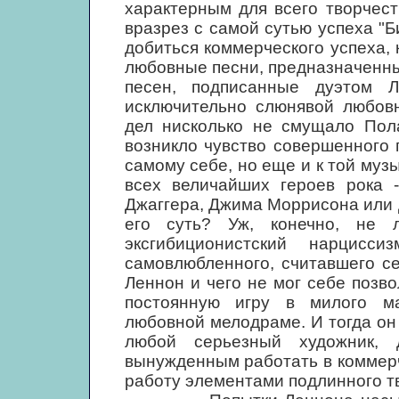
характерным для всего творчест
вразрез с самой сутью успеха "Б
добиться коммерческого успеха,
любовные песни, предназначенны
песен, подписанные дуэтом 
исключительно слюнявой любовн
дел нисколько не смущало Пола
возникло чувство совершенного 
самому себе, но еще и к той муз
всех величайших героев рока 
Джаггера, Джима Моррисона или
его суть? Уж, конечно, не 
эксгибиционистский нарцисс
самовлюбленного, считавшего с
Леннон и чего не мог себе позво
постоянную игру в милого ма
любовной мелодраме. И тогда он 
любой серьезный художник, 
вынужденным работать в коммер
работу элементами подлинного т