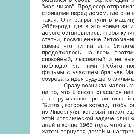
"мальчиков". Продюсер отправил
стоящими перед домом, где они 
такси. Они запрыгнули в машин
Эбби-роуд, где в это время зап
дороге остановились, чтобы купит
статьи, посвященные битломании
самые что ни на есть битлома
продолжалось на всем протяж
спокойный, лысоватый и не вы
наблюдал за ними. Ребята по
фильмы с участием братьев Мар
созревать идея будущего фильма
Сразу возникла маленькая пр
на то, что Шенсон опасался на
Лестеру излишне реалистичный 
"Битлз", которые хотели, чтобы 
из Ливерпуля, который писал сц
этой исторической задаче слишк
дней в конце 1963 года, чтобы с
Затем вернулся домой и настроч