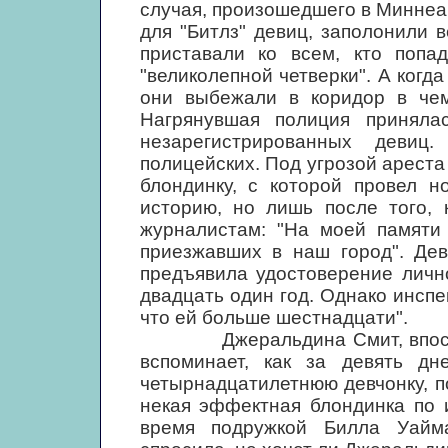
случая, произошедшего в Миннеап
для "Битлз" девиц, заполонили 
приставали ко всем, кто попад
"великолепной четверки". А когд
они выбежали в коридор в чем
Нагрянувшая полиция приняла
незарегистрированных девиц
полицейских. Под угрозой ареста
блондинку, с которой провел н
историю, но лишь после того, 
журналистам: "На моей памяти 
приезжавших в наш город". Дев
предъявила удостоверение лично
двадцать один год. Однако инспе
что ей больше шестнадцати".
Джеральдина Смит, впоследс
вспоминает, как за девять д
четырнадцатилетнюю девчонку, п
некая эффектная блондинка по 
время подружкой Билла Уайма