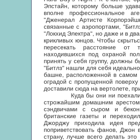
Эпстайн, которому больше удав
вполне профессиональное аг
"Дженерал Артисте Корпорэйш
связанные с аэропортами, "Битл
"Локхид Электра", но даже и в дв
крикливых юнцов. Чтобы скрытьс
пересекать расстояние от 
находившихся под охраной пол
принять у себя группу, должны б
"Битлз" нашли для себя идеальн
башне, расположенной в самом 
оградой с пропущенной поверху
доставили сюда на вертолете, п
Куда бы они ни поехали, в т
строжайшим домашним арестом.
сэндвичами с сыром и бекон
британские газеты и переходил
Джорджу приходила идея пре
поприветствовать фанов, Джон 
страну, лучше всего делать это 