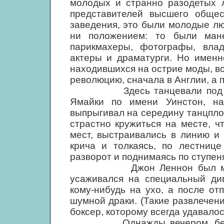
молодых и странно разодетых л
представителей высшего общес
заведения, это были молодые лю
ни положением: то были мане
парикмахеры, фотографы, вла
актеры и драматурги. Но именн
находившихся на острие моды, в
революцию, сначала в Англии, а п
Здесь танцевали под самую
Ямайки по имени Уинстон, на
выпрыгивал на середину танцпло
страстно кружиться на месте, ч
мест, выстраивались в линию и 
крича и толкаясь, по лестнице
разворот и поднимаясь по ступен
Джон Леннон был менее вс
усаживался на специальный див
кому-нибудь на ухо, а после от
шумной драки. (Такие развлече
боксер, которому всегда удавало
Однажды вечером, беседуя 