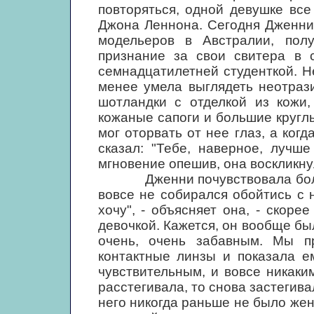
повторяться, одной девушке вс
Джона Леннона. Сегодня Дженни
модельеров в Австралии, пол
признание за свои свитера в с
семнадцатилетней студенткой. Н
менее умела выглядеть неотраз
шотландки с отделкой из кожи,
кожаные сапоги и большие круглы
мог оторвать от нее глаз, а ког
сказал: "Тебе, наверное, лучше
мгновение опешив, она воскликнул
Дженни почувствовала большое
вовсе не собирался обойтись с 
хочу", - объясняет она, - скоре
девочкой. Кажется, он вообще б
очень, очень забавным. Мы п
контактные линзы и показала е
чувствительным, и вовсе никаким
расстегивала, то снова застегива
него никогда раньше не было жен