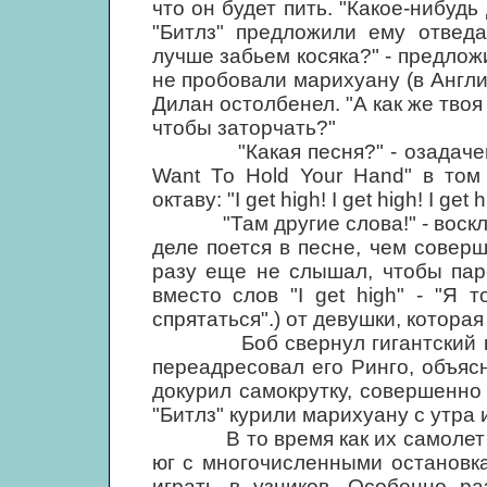
что он будет пить. "Какое-нибудь
"Битлз" предложили ему отведа
лучше забьем косяка?" - предложи
не пробовали марихуану (в Англи
Дилан остолбенел. "А как же твоя 
чтобы заторчать?"
"Какая песня?" - озадаченно 
Want То Hold Your Hand" в том
октаву: "I get high! I get high! I get h
"Там другие слова!" - восклик
деле поется в песне, чем совер
разу еще не слышал, чтобы пар
вместо слов "I get high" - "Я т
спрятаться".) от девушки, которая
Боб свернул гигантский косяк
переадресовал его Ринго, объясн
докурил самокрутку, совершенно 
"Битлз" курили марихуану с утра 
В то время как их самолет бо
юг с многочисленными остановк
играть в узников. Особенно р