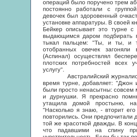
операций было поручено трем а
постоянно работали с группой
девочек был здоровенный очкас
установке аппаратуры. В своей к
Бейкер описывает это турне с
выдающимся даром подбирать п
тыкал пальцем: "Ты, и ты, и 
отобранных овечек загоняли в
(Аспинал) осуществлял беспер
плотских потребностей всех у
услугу".
Австралийский журналист Дж
время турне, добавляет: "Джон
были просто ненасытны: совсем 
и дурнушки. Я прекрасно помн
утащила домой простыню, на
"Насколько я знаю, - вторит ег
повторились. Они предпочитали д
той же красоткой дважды. В конц
что падавшими на спину пр
чувствительность. Если бы так п