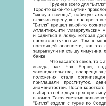
Труднее всего для "Битлз" бы
Торонто какой-то шутник проколол
"скорую помощь", набитую алка
включив сирену, как она врезалас
"Битлз" пришел какой-то созна
Атлантик-Сити "ливерпульским м
и садиться в лодку, которая дос
предстояло укрыться. Тем не мен
настоящей опасности, как это 
запрыгнули на крышу лимузина, е
банке.
Что касается секса, то с этим
звезда, как Чак Берри, по
законодательства, воспрещаю
положения стала организация
приглашали проституток, дев
знаменитостей. После короткого
выбирал себе двух-трех пригляну
в номер. Такая система пользовал
"Битлз" ездили с турне по Сое