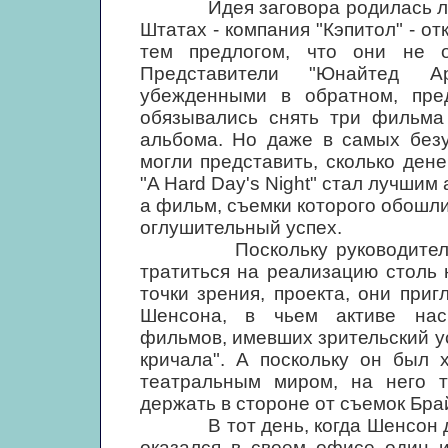
Идея заговора родилась летом
Штатах - компания "Кэпитол" - от
тем предлогом, что они не о
Представители "Юнайтед Ар
убежденными в обратном, пред
обязывались снять три фильма 
альбома. Но даже в самых безу
могли представить, сколько дене
"A Hard Day's Night" стал лучшим
а фильм, съемки которого обошли
оглушительный успех.
Поскольку руководители "Ю
тратиться на реализацию столь 
точки зрения, проекта, они при
Шенсона, в чьем активе нас
фильмов, имевших зрительский ус
кричала". А поскольку он был 
театральным миром, на него т
держать в стороне от съемок Бра
В тот день, когда Шенсон долж
оказался в своем офисе один и