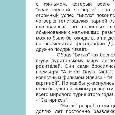
с фильмом, который всего 
"великолепной четверки", она
огромный успех "Битлз" покоил
четверке толстощеких парней из
шаловливых, но невинных д
обыкновенных мальчишках, разыгр
можно было бы ожидать, а на де
на знаменитой фотографии Де
дружно подпрыгивает.
Образ "Битлз" как бесполых 
вкусу пуританскому миру англо
родителей. Они сами бросилис
премьеру "A Hard Day's Night"
известным фильмом Элвиса - "Blu
картиной". Но как бы ужаснулис
если бы узнали, какому разврату
всего мирового турне этого года
- "Сатирикон".
"Битлз" разработали целую 
долгих лет постоянно развлека