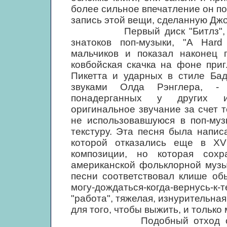
более сильное впечатление он п
запись этой вещи, сделанную Дж
Первый диск "Битлз", прив
знатоков поп-музыки, "A Hard
мальчиков и показал наконец 
ковбойская скачка на фоне при
Пикетта и ударных в стиле Ба
звуками Олда Рэнглера, - 
понадерганных у других ис
оригинальное звучание за счет т
не использовавшуюся в поп-муз
текстуру. Эта песня была напи
которой отказались еще в XVI
композиции, но которая сохр
американской фольклорной музы
песни соответствовал клише об
могу-дождаться-когда-вернусь-к
"работа", тяжелая, изнурительна
для того, чтобы выжить, и только
Подобный отход от роман