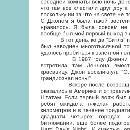
соседней комнаты всю ночь донос
что там все хлестали друг друга 
поскольку ни за что на свете не 
С Джоном я была такой застенч
нравилось. Я была совсем не 
вообще был мой первый выход в с
В тот день, когда "Битлз" пок
был наводнен многотысячной то
удалось пробиться к взлетной по
В 1967 году Дженни Ки пе
встретила там Леннона вмес
красавицу, Джон воскликнул: "О
грандиозная ночь!"
Вскоре после возвращения 
оказались в Америке и отправил
Штатам. Если первый вояж был б
ребят ожидала тяжелая работ
километров и в течение тридцати
двадцати четырех городах. 
битломании, еще более подогре
Hard Day's Night". К счастью, 