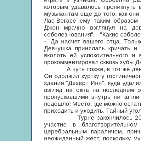
которым удавалось проникнуть 
музыкантам еще до того, как он
Лас-Вегасе ему таким образом 
Джон мрачно взглянул на де
соболезнования". - "Какие собол
- "Да насчет вашего отца. Толь
Девчушка принялась кричать и 
вколоть ей успокоительного и 
прокомментировал сквозь зубы Д
А чуть позже, в тот же день 
Он одолжил куртку у гостинично
здания "Дезерт Инн", куда удали
взгляд на окна на последнем э
пропускавшими внутрь ни капли
подошло! Место, где можно остать
приходить и уходить. Тайный уголо
Турне закончилось 20 сентя
участие в благотворительн
церебральным параличом, при
неожиданный жест, поскольку му