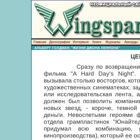
Главная
Дискография
Интервью
Книги
Журналы
Аккорды
АЛЬБЕРТ ГОЛДМАН. "ЖИЗНИ ДЖОНА ЛЕННОНА"
ЦЕ
Сразу по возвращении в Ан
фильма "A Hard Day's Night". 
вызывала столько восторгов, кот
художественных синематеках, з
или исследовательская лента, 
должен был позволить компани
новых звезд, - короче, темно
деньги. Невоспетыми героями 
отдела грампластинок "Юнайтед
придумал всю комбинацию, 
кинопроизводства), который ее о