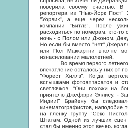
спросила, не хочет ли Джеральдин
поверила своему счастью. В
репортера из "Нью-Йорк Пост" 
"Уорвик", а еще через неско
компании "Битлз". После ужи
расходиться по номерам, кто-то 
ночь - с Полом или Джоном. Дев
Но если бы вместо "нет" Джерал
или Пол Маккартни вполне мог
изнасиловании малолетней.
Во время первого летнего ту
впечатление осталось у них от п
"Форест Хиллз". Когда вертол
вспышками фотоаппаратов и ста
светлячков. "Они похожи на бо
приятелю Джеффри Эллису. - Зав
Индии!" Брайену бы следовал
кинематографистов, наподобие т
на пленку группу "Секс Писто
Штатам. Одной из лучших сцен 
стал бы именно этот вечер, когда