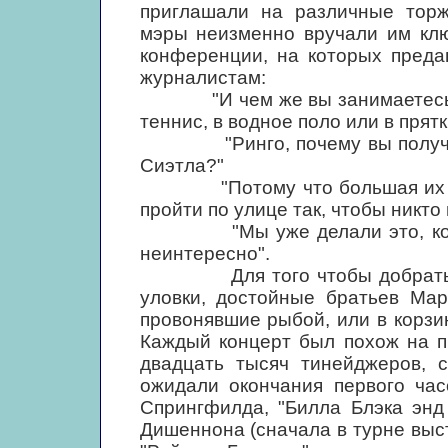
приглашали на различные торж
мэры неизменно вручали им клю
конференции, на которых преда
журналистам:
"И чем же вы занимаетесь цел
теннис, в водное поло или в прят
"Ринго, почему вы получаете
Сиэтла?"
"Потому что большая их част
пройти по улице так, чтобы никто 
"Мы уже делали это, когда у
неинтересно".
Для того чтобы добраться д
уловки, достойные братьев Мар
провонявшие рыбой, или в корзи
Каждый концерт был похож на п
двадцать тысяч тинейджеров, с
ожидали окончания первого час
Спрингфилда, "Билла Блэка энд
Дишеннона (сначала в турне вы