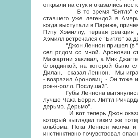
открыли на стук и оказались нос 
В то время "Битлз" еще не
ставшего уже легендой в Амери
когда выступали в Париже, приче
Питу Хэмиллу, первая реакция 
Хэмилл встречался с "Битлз" за д
"Джон Леннон пришел (в "Ад 
сел рядом со мной. Ароновиц с
Маккартни закивал, а Мик Джагге
блондинкой, на которой было с
Дилан, - сказал Леннон. - Мы игра
- возразил Ароновиц. - Он тоже и
рок-н-ролл. Послушай".
Губы Леннона вытянулись в п
лучше Чака Берри, Литтл Ричард
дерьмо. Дерьмо".
И вот теперь Джон оказался
который выглядел таким же поте
альбома. Пока Леннон молча и 
инстинктивно почувствовал опасн