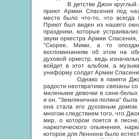
В детстве Джон круглый год 
приют Армии Спасения под наз
месте было что-то, что всегда
Приют был виден из нашего окн
праздники, которые устраивали
звуки оркестра Армии Спасения, 
"Скорее, Мими, а то опозда
воспоминаниям об этом на об
духовой оркестр, ведь изначально
войдет в этот альбом, а музык
униформу солдат Армии Спасения
Однако в памяти Джона нав
радости неотвратимо связаны со
маленькие девочки в сине-белых
и он. "Земляничная поляна" была 
она стала его духовным домом.
многом следствием того, что Дж
мир, о котором поется в песне
наркотического опьянения, нар
которое для Леннона было естес