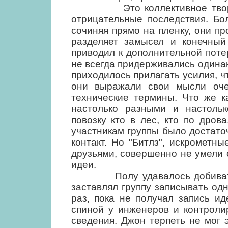
Это коллективное творчест
отрицательные последствия. Бо
сочиняя прямо на пленку, они п
разделяет замысел и конечный
приводил к дополнительной поте
не всегда придерживались одина
приходилось прилагать усилия, чт
они выражали свои мысли оче
технические термины. Что же к
настолько разными и настоль
повозку кто в лес, кто по дров
участникам группы было достат
контакт. Но "Битлз", искрометн
друзьями, совершенно не умели 
идеи.
Полу удавалось добиваться с
заставлял группу записывать од
раз, пока не получал запись ид
спиной у инженеров и контроли
сведения. Джон терпеть не мог 