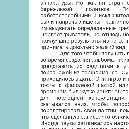
аппаратуры. Но, как ни странн
бережливой политике "И-
работоспособными и исключител
были напрочь лишены практично
им выдвигать определенные треб
Первооткрыватели, но отнюдь н
наилучшие результаты из того, 
принимать довольно жалкий вид.
Для того чтобы получить пред
во время создания альбома, при
представить их садящими в уг
персонажей из перформанса "Су
приходилось ждать. Они играли 
тосты с фасолевой пастой или
временем был жутко занят: он то
для последней консультаци
скатывался вниз, чтобы попро
порепетировать свои партии, по
что сделанную запись, что озна
Иногда паузы затягивались наст