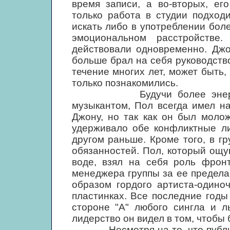
время записи, а во-вторых, ег
только работа в студии подход
искать либо в употреблении бол
эмоциональном расстройств
действовали одновременно. Джо
больше брал на себя руководств
течение многих лет, может быть, 
только познакомились.
Будучи более энергичны
музыкантом, Пол всегда имел на
Джону, но так как он был молож
удерживало обе конфликтные ли
другом раньше. Кроме того, в г
обязанностей. Пол, который ощу
воде, взял на себя роль фронт
менеджера группы за ее предела
образом гордого артиста-одино
пластинках. Все последние год
стороне "А" любого сингла и 
лидерство он видел в том, чтобы
Несмотря на то, что публика 