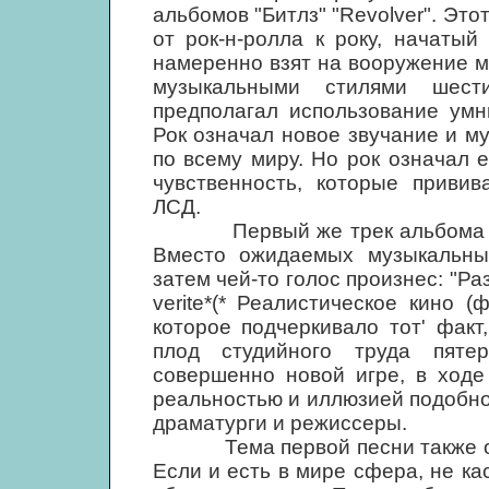
альбомов "Битлз" "Revolver". Эт
от рок-н-ролла к року, начатый
намеренно взят на вооружение м
музыкальными стилями шест
предполагал использование умн
Рок означал новое звучание и м
по всему миру. Но рок означал 
чувственность, которые привив
ЛСД.
Первый же трек альбома явил
Вместо ожидаемых музыкальных
затем чей-то голос произнес: "Раз
verite*(* Реалистическое кино (
которое подчеркивало тот' факт,
плод студийного труда пят
совершенно новой игре, в ходе
реальностью и иллюзией подобно 
драматурги и режиссеры.
Тема первой песни также озн
Если и есть в мире сфера, не к