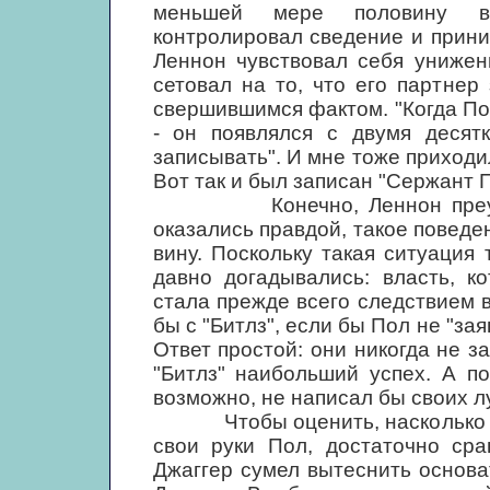
меньшей мере половину ве
контролировал сведение и прини
Леннон чувствовал себя униже
сетовал на то, что его партнер
свершившимся фактом. "Когда По
- он появлялся с двумя десят
записывать". И мне тоже приходи
Вот так и был записан "Сержант 
Конечно, Леннон преувелич
оказались правдой, такое поведе
вину. Поскольку такая ситуация 
давно догадывались: власть, к
стала прежде всего следствием 
бы с "Битлз", если бы Пол не "за
Ответ простой: они никогда не з
"Битлз" наибольший успех. А п
возможно, не написал бы своих л
Чтобы оценить, насколько мягк
свои руки Пол, достаточно сра
Джаггер сумел вытеснить основа