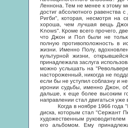
Леннона. Тем не менее к этому м
достиг абсолютного равенства с
Ригби", которая, несмотря на 
хороша, чем лучшая вещь Джон
Knows". Кроме всего прочего, дв
что Джон и Пол были не только
полную противоположность в ис
жизни. Именно Полу, вдохновле
культурной жизни, открывшей
принадлежала заслуга использов
можно услышать на "Револьвере
настороженный, никогда не подд
если бы не уступил соблазну и н
иронии судьбы, именно Джон, об
дальше, к еще более высоким г
направлении стал двигаться уже 
Когда в ноябре 1966 года "Бит
диска, которым стал "Сержант П
художественным руководителем 
его альбомом. Ему принадлеж