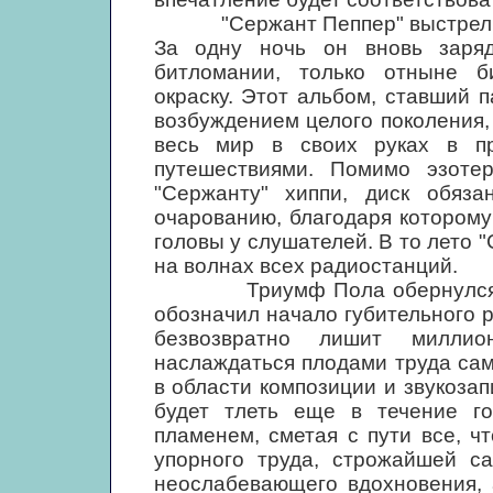
"Сержант Пеппер" выстрелил та
За одну ночь он вновь заряд
битломании, только отныне б
окраску. Этот альбом, ставший 
возбуждением целого поколения,
весь мир в своих руках в пр
путешествиями. Помимо эзотер
"Сержанту" хиппи, диск обяз
очарованию, благодаря которому
головы у слушателей. В то лето "
на волнах всех радиостанций.
Триумф Пола обернулся пирр
обозначил начало губительного 
безвозвратно лишит миллио
наслаждаться плодами труда сам
в области композиции и звукозап
будет тлеть еще в течение го
пламенем, сметая с пути все, ч
упорного труда, строжайшей са
неослабевающего вдохновения, 