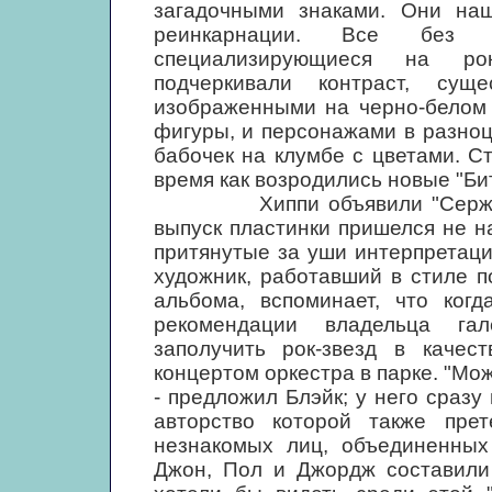
загадочными знаками. Они наш
реинкарнации. Все без и
специализирующиеся на рок
подчеркивали контраст, сущ
изображенными на черно-белом 
фигуры, и персонажами в разно
бабочек на клумбе с цветами. С
время как возродились новые "Бит
Хиппи объявили "Сержанта"
выпуск пластинки пришелся не на
притянутые за уши интерпретаци
художник, работавший в стиле п
альбома, вспоминает, что ког
рекомендации владельца га
заполучить рок-звезд в качест
концертом оркестра в парке. "Мож
- предложил Блэйк; у него сразу
авторство которой также пре
незнакомых лиц, объединенных
Джон, Пол и Джордж составили 