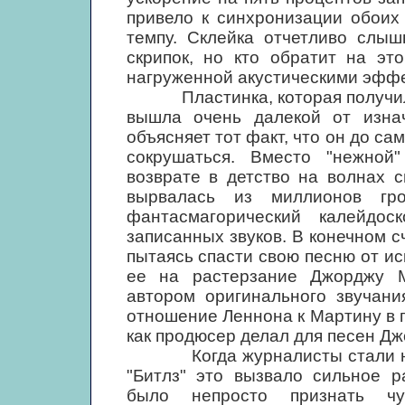
привело к синхронизации обоих 
темпу. Склейка отчетливо слыш
скрипок, но кто обратит на эт
нагруженной акустическими эфф
Пластинка, которая получилась
вышла очень далекой от изна
объясняет тот факт, что он до са
сокрушаться. Вместо "нежной
возврате в детство на волнах с
вырвалась из миллионов гро
фантасмагорический калейдо
записанных звуков. В конечном с
пытаясь спасти свою песню от ис
ее на растерзание Джорджу М
автором оригинального звучани
отношение Леннона к Мартину в 
как продюсер делал для песен Дж
Когда журналисты стали назы
"Битлз" это вызвало сильное р
было непросто признать чу