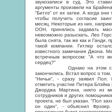
звукозаписи в суд. Это стави
аргументы произвели на Брайена
"Битлз" от их затеи. А когда они
чтобы получить согласие заин
месяц. Некоторые из них, напри
ООН, принялись задавать мас
невозможно разыскать, Лео Горс
была снята, так же как и Ганди,
такой компании. Гитлер остал
известного замечания Джона. М
встречным вопросом: "А что м
сердец?"
Однако на этом сражения
закончились. Встал вопрос о том,
"Ничьи", - сразу заявил Пол.
отметить участие Питера Блэйка 
Джорджа Мартина, никто из мн
сотрудников и других помощнико
проекта, не был указан. "Пол зах
он один", - объяснил Фрэзер
впечатление будет соответствова