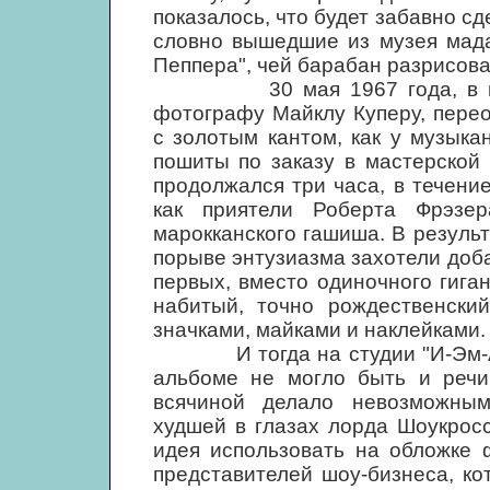
показалось, что будет забавно сд
словно вышедшие из музея мада
Пеппера", чей барабан разрисов
30 мая 1967 года, в восем
фотографу Майклу Куперу, пере
с золотым кантом, как у музыка
пошиты по заказу в мастерской
продолжался три часа, в течение
как приятели Роберта Фрэзе
марокканского гашиша. В результа
порыве энтузиазма захотели доба
первых, вместо одиночного гига
набитый, точно рождественский
значками, майками и наклейками.
И тогда на студии "И-Эм-Ай" 
альбоме не могло быть и речи
всячиной делало невозможным
худшей в глазах лорда Шоукросс
идея использовать на обложке 
представителей шоу-бизнеса, к