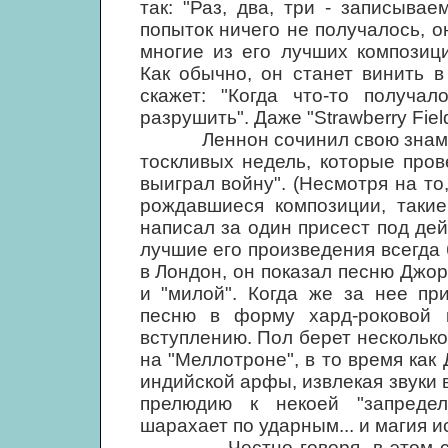
так: "Раз, два, три - записыва
попыток ничего не получалось, о
многие из его лучших композиц
Как обычно, он станет винить 
скажет: "Когда что-то получал
разрушить". Даже "Strawberry Fiel
Леннон сочинил свою знамени
тоскливых недель, которые про
выиграл войну". (Несмотря на то
рождавшиеся композиции, такие,
написал за один присест под де
лучшие его произведения всегда
в Лондон, он показал песню Джо
и "милой". Когда же за нее пр
песню в форму хард-роковой к
вступлению. Пол берет нескольк
на "Меллотроне", в то время ка
индийской арфы, извлекая звуки 
прелюдию к некоей "запреде
шарахает по ударным... и магия и
Честно говоря, в этом случа