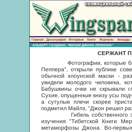
Главная
Дискография
Интервью
Книги
Журналы
Аккорды
АЛЬБЕРТ ГОЛДМАН. "ЖИЗНИ ДЖОНА ЛЕННОНА"
СЕРЖАНТ П
Фотографии, которые были 
Пеппера", открыли публике сов
обычной клоунской маски - раз
увидели молодого человека, ко
Бабушкины очки не скрывали гл
Сухие, опущенные книзу усы под
а сутулые плечи скорее прист
подметил Майлз, "Джон решил раз
Гибель собственного эго в
изучения "Тибетской Книги Ме
метаморфозы Джона. Во-первых,