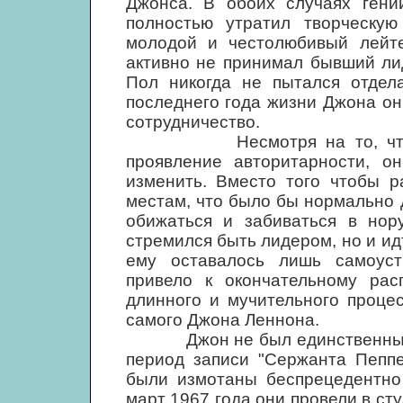
Джонса. В обоих случаях гени
полностью утратил творческую
молодой и честолюбивый лейте
активно не принимал бывший лид
Пол никогда не пытался отдела
последнего года жизни Джона он
сотрудничество.
Несмотря на то, что Джо
проявление авторитарности, о
изменить. Вместо того чтобы р
местам, что было бы нормально 
обижаться и забиваться в нору
стремился быть лидером, но и идт
ему оставалось лишь самоуст
привело к окончательному рас
длинного и мучительного проце
самого Джона Леннона.
Джон не был единственным Би
период записи "Сержанта Пеппе
были измотаны беспрецедентно 
март 1967 года они провели в ст