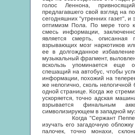
голос Леннона, привносящи
предлагавшего свой взгляд на п
сегодняшних "утренних газет", и
оптимизм Пола. По мере того к
смесь информации, заключенно
является смерть, описанная
взрывающих мозг наркотиков ил
ее в долгожданное избавление
музыкальный фрагмент, выловлен
вскользь упоминается еще о
спешащий на автобус, чтобы усп
информации, похожий на телерек
же нелогично, сколь нелогичной
одной странице. Когда же стрем
ускоряется, точно адская машин
взрывается финальным акк
символизирующем в западной му
Когда "Сержант Пеппер" по
изучать его загадочную обложк
палочек, точно монахи, скло