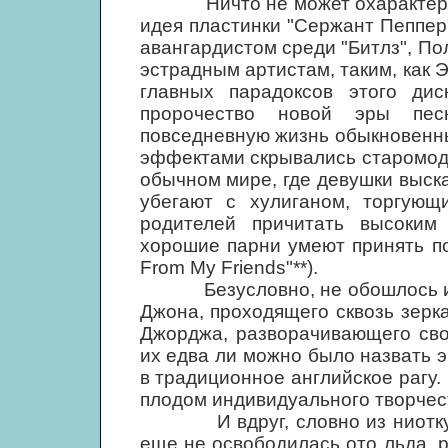
Ничто не может охарактеризо
идея пластинки "Сержант Пеппер
авангардистом среди "Битлз", По
эстрадным артистам, таким, как
главных парадоксов этого дис
пророчество новой эры пес
повседневную жизнь обыкновенны
эффектами скрывались старомодн
обычном мире, где девушки выск
убегают с хулиганом, торгующ
родителей причитать высоким 
хорошие парни умеют принять пом
From My Friends"**).
Безусловно, не обошлось и бе
Джона, проходящего сквозь зеркал
Джорджа, разворачивающего сво
их едва ли можно было назвать 
в традиционное английское рагу.
плодом индивидуального творчес
И вдруг, словно из ниоткуда,
еще не освободилась ото льда,