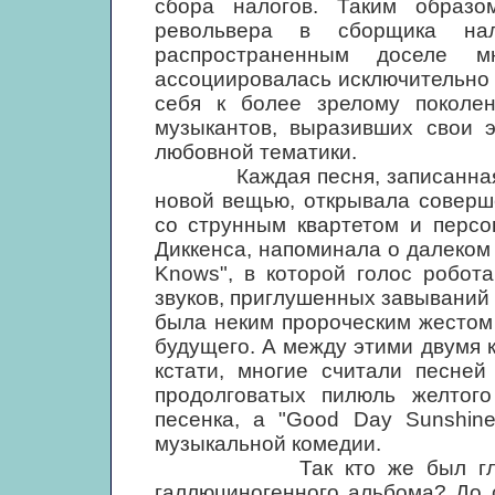
сбора налогов. Таким образо
револьвера в сборщика нал
распространенным доселе м
ассоциировалась исключительно
себя к более зрелому поколен
музыкантов, выразивших свои э
любовной тематики.
Каждая песня, записанная на 
новой вещью, открывала соверше
со струнным квартетом и перс
Диккенса, напоминала о далеком 
Knows", в которой голос робот
звуков, приглушенных завываний
была неким пророческим жестом
будущего. А между этими двумя к
кстати, многие считали песне
продолговатых пилюль желтого
песенка, a "Good Day Sunshine
музыкальной комедии.
Так кто же был главным 
галлюциногенного альбома? До 