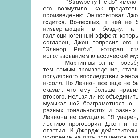
"Strawberry Fields" имела дл
его возмутило, как предател
произведению. Он посетовал Джор
годится. Во-первых, в ней не 
низвергающей в бездну, а
галлюциногенный эффект, которы
согласен, Джон попросил его 
"Элинор Ригби", которая с
использованием классической му
Мартин выполнил просьбу, зад
тем самым произведение, став
популярного впоследствии жанра
н-ролл. Но Леннон все еще не б
сказал, что ему больше нрави
второго. Нельзя ли их объединит
музыкальной безграмотностью "
разных тональностях и разных 
Леннона не смущали. "Я уверен,
льстиво проговорил Джон и по
ответил. И Джордж действитель
ускорение на пять процентов за