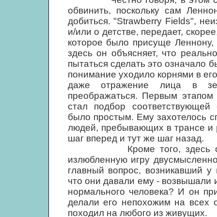
обвинить, поскольку сам Ленно
добиться. "Strawberry Fields", н
и/или о детстве, передает, скоре
которое было присуще Леннону, 
здесь он объясняет, что реальн
пытаться сделать это означало б
понимание уходило корнями в его
даже отражение лица в зер
преображаться. Первым этапом 
стал подбор соответствующей 
было простым. Ему захотелось с
людей, пребывающих в трансе и 
шаг вперед и тут же шаг назад.
Кроме того, здесь он впе
излюбленную игру двусмысленно
главный вопрос, возникавший у 
что они давали ему - возвышали 
нормального человека? И он пр
делали его непохожим на всех 
походил на любого из живущих.