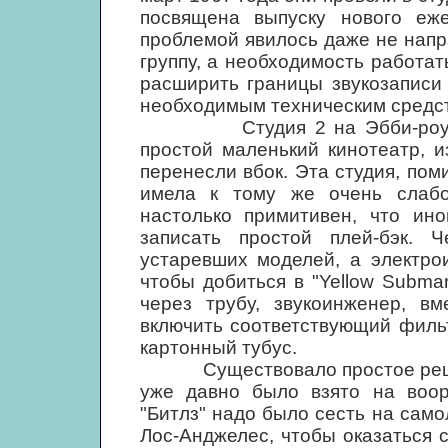
посвящена выпуску нового еже
проблемой явилось даже не напр
группу, а необходимость работат
расширить границы звукозаписи 
необходимым техническим средс
Студия 2 на Эбби-роуд, по
простой маленький кинотеатр, и
перенесли вбок. Эта студия, пом
имела к тому же очень слабо
настолько примитивен, что ино
записать простой плей-бэк. 
устаревших моделей, а электро
чтобы добиться в "Yellow Submar
через трубу, звукоинженер, в
включить соответствующий филь
картонный тубус.
Существовало простое решение
уже давно было взято на воор
"Битлз" надо было сесть на сам
Лос-Анджелес, чтобы оказаться