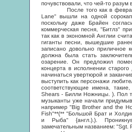
почувствовали, что чей-то разум 
После того как в феврале 196
Lane" вышли на одной сорокапя
поскольку даже Брайен соглас
коммерческая песня, "Битлз" пр
так как в экономной Англии счи
гиганты песни, вышедшие ранее
записано довольно приличное к
должна была стать заключител
озарение. Он предложил поме
концерта в исполнении старого
начинаться увертюрой и заканчив
выступить как персонажи любите
соответствующие имена, такие, 
Shears - Билли Ножницы. ). Пол 
музыканты уже начали придумыва
например "Big Brother and the H
Fish"**(** "Большой Брат и Хол
и Рыба" {англ.).). Проник
замечательным названием: "Sgt. Pe