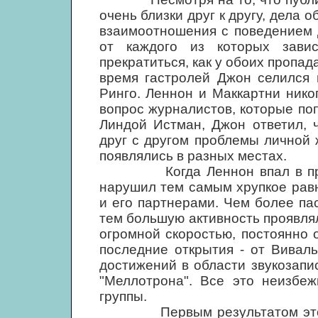
очень близки друг к другу, дела 
взаимоотношения с поведением д
от каждого из которых завис
прекратиться, как у обоих пропад
время гастролей Джон селился 
Ринго. Леннон и Маккартни нико
вопрос журналистов, которые по
Линдой Истман, Джон ответил, 
друг с другом проблемы личной 
появлялись в разных местах.
Когда Леннон впал в простр
нарушил тем самым хрупкое рав
и его партнерами. Чем более па
тем большую активность проявлял
огромной скоростью, постоянно 
последние открытия - от Вивал
достижений в области звукозапи
"Меллотрона". Все это неизбе
группы.
Первым результатом этого 