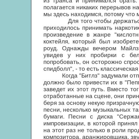
из транса и принимался орать:
полагается никаких перерывов на
мы здесь находимся, потому что 
Для того чтобы держаться в 
приходилось принимать наркоти
произведение в жанре "кислотн
коктейля, который был изобрет
роуд. Однажды вечером Майлз 
увидев у них пробирки с бе
попробовать, он осторожно спрос
спидболл", - то есть классическая
Когда "Битлз" задумали отправ
должно было привести их в "Пепп
заведет их этот путь. Вместо то
отработанные на сцене, они прин
беря за основу некую призрачну
песни, несколько музыкальных та
бумаги. Песни с диска "Сержа
импровизации, в которой приня
на этот раз не только в роли пр
композитора, аранжировщика, зв