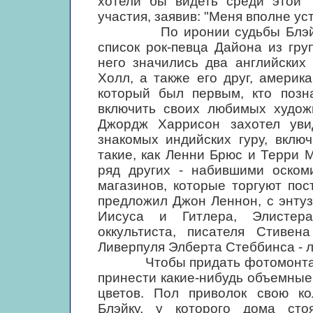
хотели бы видеть среди этой 
участия, заявив: "Меня вполне ус
По иронии судьбы Блэйк ока
список рок-певца Дайона из гру
него значились два английских
Холл, а также его друг, америк
который был первым, кто позн
включить своих любимых худож
Джордж Харрисон захотел уви
знакомых индийских гуру, вклю
такие, как Ленни Брюс и Терри 
ряд других - набившими оском
магазинов, которые торгуют по
предложил Джон Леннон, с энту
Иисуса и Гитлера, Элистера
оккультиста, писателя Стиве
Ливерпуля Элберта Стеббинса - 
Чтобы придать фотомонтажу 
принести какие-нибудь объемные
цветов. Пол приволок свою ко
Блэйку, у которого дома сто