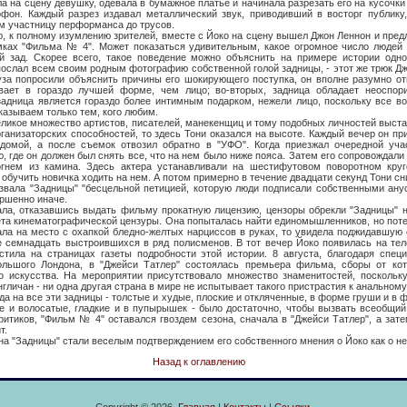
 на сцену девушку, одевала в бумажное платье и начинала разрезать его на кусочки
фон. Каждый разрез издавал металлический звук, приводивший в восторг публику,
м участницу перформанса до трусов.
олному изумлению зрителей, вместе с Йоко на сцену вышел Джон Леннон и пре
мках "Фильма № 4". Может показаться удивительным, какое огромное число людей 
й зад. Скорее всего, такое поведение можно объяснить на примере истории одно
ослал всем своим родным фотографию собственной голой задницы, - этот же трюк Дж
уза попросили объяснить причины его шокирующего поступка, он вполне разумно отв
вает в гораздо лучшей форме, чем лицо; во-вторых, задница обладает неоспо
 задница является гораздо более интимным подарком, нежели лицо, поскольку все во
казываем только тем, кого любим.
е множество артистов, писателей, манекенщиц и тому подобных личностей выстав
рганизаторских способностей, то здесь Тони оказался на высоте. Каждый вечер он пр
омой, а после съемок отвозил обратно в "УФО". Когда приезжал очередной учас
 где он должен был снять все, что на нем было ниже пояса. Затем его сопровождали
гнем из камина. Здесь актера устанавливали на шестифутовом поворотном круг
 обучить новичка ходить на нем. А потом примерно в течение двадцати секунд Тони сни
адницы" "бесцельной петицией, которую люди подписали собственными ануса
ршенно иначе.
азавшись выдать фильму прокатную лицензию, цензоры обрекли "Задницы" на
та кинематографической цензуры. Она попыталась найти единомышленников, но поте
ала на место с охапкой бледно-желтых нарциссов в руках, то увидела поджидавшую 
е семнадцать выстроившихся в ряд полисменов. В тот вечер Йоко появилась на тел
стила на страницах газеты подробности этой истории. 8 августа, благодаря спец
льшого Лондона, в "Джейси Татлер" состоялась премьера фильма, сборы от ко
о искусства. На мероприятии присутствовало множество знаменитостей, поскольку
гличан - ни одна другая страна в мире не испытывает такого пристрастия к анальном
 все эти задницы - толстые и худые, плоские и откляченные, в форме груши и в 
е и волосатые, гладкие и в пупырышек - было достаточно, чтобы вызвать всеобщий
итиков, "Фильм № 4" оставался гвоздем сезона, сначала в "Джейси Татлер", а зате
т.
дницы" стали веселым подтверждением его собственного мнения о Йоко как о неп
Назад к оглавлению