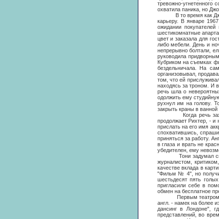
тревожно-угнетенного с
охватила паника, но Джо
В то время как Джон Л
карьеру. В январе 196
ожидании покупателей
шестикомнатные апарта
цвет и заказала для го
либо мебели. День и но
непрерывно болтали, ели
руководила придворным
Кубриком на съемках фи
бездельничала. На са
организовывал, продавал
том, что ей прислуживал
находясь за троном. И в
речь шла о невероятных
одолжить ему студийную 
рухнул им на голову. Т
закрыть краны в ванной 
Когда речь заходила 
продолжает Рихтер, - и
прислать на его имя акк
спохватившись, спраши
приняться за работу. Ан
в глаза и врать не крас
убедителен, ему невозм
Тони задумал снять ф
журналистом, критиком
качестве вклада в карт
"Фильм № 4", но получ
шестьдесят пять голых
пригласили себе в пом
обмен на бесплатное про
Первым театром военны
англ. - намек на более
дансинг в Лондоне", г
представлений, во вре