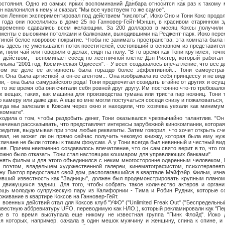
остояния. Одно из самых ярких воспоминаний Данбара относится как раз к такому 
н наклонился к нему и сказал: "Мы все чувствуем то же самое".
еннон экспериментировал под действием "кислоты", Йоко Оно и Тони Кокс продол
7 года они поселились в доме 25 по Ганновер-Гейт-Мэншн, в красивом старинном з
 временно сдавались всем желающим. За 200 долларов в месяц Коксы получили
менты с высокими потолками и балконами, выходившими на Реджент-парк. Йоко пере
стиной белое ковровое покрытие. Чтобы не занимать пространства, эта комната была
чь здесь не уменьшался поток посетителей, состоявший в основном из представител
, пили чай или говорили о делах, сидя на полу. "В то время как Тони крутился, точн
 действом, - вспоминает сосед по лестничной клетке Дэн Рихтер, который работал
льма "2001 год: Космическая Одиссея". - У всех создавалось впечатление, что все д
мом же деле ее активность была гораздо более эффективной... Тони самоустра
. Она была артисткой, а он-ее агентом... Она изображала из себя принцессу и не ви
и, - она была самурайского рода! Тони предпочитал созидать втайне от других и осу
 то же время оба они считали себя ровней друг другу. Им постоянно что-то требовал
 вещах, таких, как машина для производства тумана или триста пар ножниц. Тони 
камеру или даже две. А еще ко мне могли постучаться соседи снизу и пожаловаться, 
огда мы залезали к Коксам через окно и находили, что хозяева уехали как минимум
комнате".
о том, чтобы раздобыть денег, Тони оказывался чрезвычайно талантлив. "Он о
 начинал рассказывать, что представляет интересы зарубежной кинокомпании, которая
редитив, выдумывая при этом любые реквизиты. Затем говорил, что хочет открыть сче
вал, не может ли он прямо сейчас получить чековую книжку, которая была ему ну
гличане не были готовы к таким фокусам. А у Тони всегда был невинный и честный ви
нея. Причем неизменно создавалось впечатление, что он сам свято верит в то, что гов
ожно было отказать. Тони стал настоящим кошмаром для управляющих банками".
ильм и для этого объединился с неким многосторонне одаренным человеком, В
, поэтом, владельцем художественной галереи, кинематографистом, психотерапев
ину Виктор предоставил свой дом, располагавшийся в квартале Мэйфэйр. Фильм, изн
ивший известность как "Задницы", должен был продемонстрировать крупным планом
 движущихся задниц. Для того, чтобы собрать такое количество актеров и органи
ощь молодую супружескую пару из Калифорнии - Тима и Робин Рудник, которые со
живание в квартире Коксов на Ганновер-Гейт.
х действий стал для Коксов клуб "УФО" ("Unlimited Freak Out" ("Беспредельный 
 известную аббревиатуру UFO, переводимую как НЛО.), который рекламировали как "П
де в то время выступала еще никому не известная группа "Пинк Флойд". Йоко 
мя которых, например, сажала в один мешок мужчину и женщину, спина к спине, и