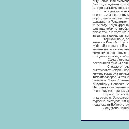
ощущения. Или вызывала
был подсоединен микро
раздевала таким образо
А однажды ночью, к п
принять участие в съе
перед кинокамерой сво
однажды на Рождество п
1972 году. Когда франц
задница обычно пребы
свежести; а в-третьих,
тогда как задницу мы по
Так или иначе, велико
камерой Йоко. Что до о
Мэйфэйр к Масгрейву д
маленькую костюмерную,
комнату, освещенную о
отводилось на то, чтобы
Сама Йоко назвала "З
восприняли фильм сове
С самого начала, отк
пикетировать бюро Сове
менее, когда она приех
телеоператоров, а такж
редакция "Таймс" поме
выданному Советом Бо
Института современног
очень близки сердцам ан
Первого же взгляда на
и загорелые, безволосы
суровые выступления кр
недалеко от Бэйкер-стри
Для Джона Леннона "За