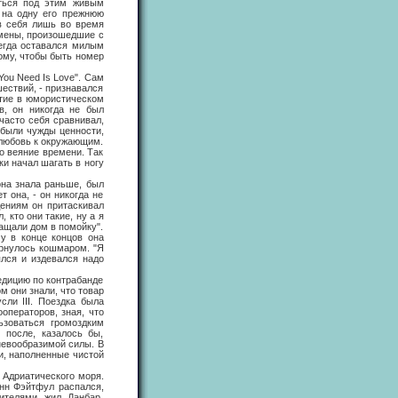
ыться под этим живым
 на одну его прежнюю
 в себя лишь во время
емены, произошедшие с
сегда оставался милым
тому, чтобы быть номер
ou Need Is Love". Сам
шествий, - признавался
стие в юмористическом
в, он никогда не был
часто себя сравнивал,
 были чужды ценности,
 любовь к окружающим.
о веяние времени. Так
еки начал шагать в ногу
на знала раньше, был
 она, - он никогда не
дениям он притаскивал
 кто они такие, ну а я
ащали дом в помойку".
у в конце концов она
ернулось кошмаром. "Я
ялся и издевался надо
дицию по контрабанде
м они знали, что товар
ли III. Поездка была
операторов, зная, что
ьзоваться громоздким
 после, казалось бы,
невообразимой силы. В
и, наполненные чистой
Адриатического моря.
нн Фэйтфул распался,
ителями жил Данбар,