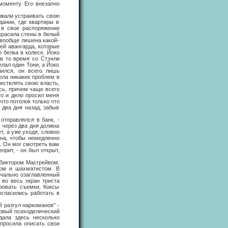
моменту. Его внезапно
жали устраивать свою
дании, где квартиры в
 в свое распоряжение
красила стены в белый
 вообще лишена какой-
ей авангарда, которые
о белка в колесе, Йоко
 в то время со Стэнли
елал один Тони, а Йоко
нился, он всего лишь
дела никаких проблем в
ществлять свою власть,
ось, причем чаще всего
то и дело просил меня
что потолок только что
 два дня назад, забыв
тправлялся в банк, -
 через два дня должна
т, а уже уходя, словно
жна, чтобы немедленно
д. Он мог смотреть вам
орит, - он был открыт,
иктором Масгрейвом,
том и шахматистом. В
ачально озаглавленный
 во весь экран триста
зовать съемки, Коксы
гласились работать в
разгул наркоманов" -
ервый психоделический
дала здесь несколько
 просила описать свои