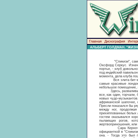
Главная
Дискография
Интер
АЛЬБЕРТ ГОЛДМАН. "ЖИЗН
"Спикизи", самое модн
Оксфорд Серкус. Изнач
портье, - клуб довольн
под индийский павильон
момента, дела клуба пош
Вся элита бит-музыки
самые красивые лондон
небольшое помещение, 
Здесь, развалившись в
все, как один, торчали
новых чудо-музыкантов.
африканской шапочке, 
Пресли показался бы ря
между ног, продолжая
прихиппованных белых а
гостем оказывался кор
пылающих рогов, кот
жертвоприношения, или 
Сара Керночан, удос
официанткой в "Спикизи
она. - Тогда это был