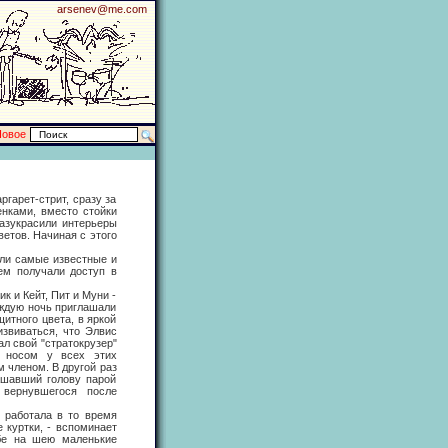
arsenev@me.com
Новое
арет-стрит, сразу за
енками, вместо стойки
разукрасили интерьеры
ветов. Начиная с этого
и самые известные и
ем получали доступ в
 и Кейт, Пит и Муни -
аждую ночь приглашали
итного цвета, в яркой
звиваться, что Элвис
л свой "стратокрузер"
д носом у всех этих
 членом. В другой раз
ашавший голову парой
вернувшегося после
работала в то время
 куртки, - вспоминает
ебе на шею маленькие