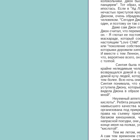
колокольчики. Джон б
панцирем". Тот образ,
ипостась. Если в "Ад 
нечастых приступов яро
Джоном, очень обрадова
человеком. "Сегодня Джо
один, и поэтому он так с
Даже сам Джон отметил
Джон считал, что перем
он. - Я глотал ее пост
маскараде, который со
настоящим "Love Child"
или "поколение собстве
которыми дорожили хипп
И вместе с тем Леннон,
что, вероятнее всего, о
с толпой.
Синтия была потрясен
крайне нелюдимым челов
возвращался домой в о
домой кучу людей, котор
тем более. Всю ночь он
Синтия понимала, что 
уступила Джону, которы
видела Джона в образе 
мной".
Неуемный аппетит Джон
кислоты". Ребята решили
наивысшего качества м
организована под прикр
права на съемку прио
багажом киношников, ч
напрасной поездки, они
конце июня на полках, 
"кислотой".
Тем же летом, несколь
А сам тем временем ст
когда она уехала вме