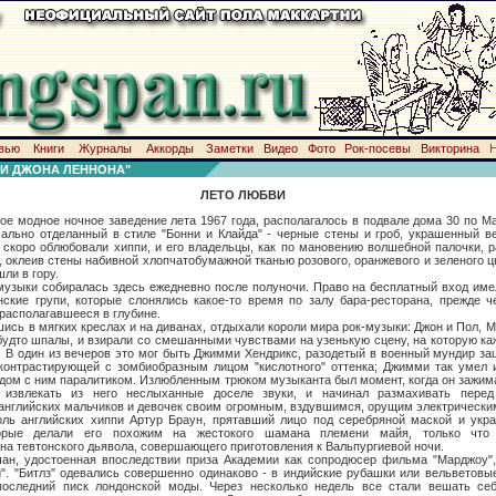
вью
Книги
Журналы
Аккорды
Заметки
Видео
Фото
Рок-посевы
Викторина
И ДЖОНА ЛЕННОНА"
ЛЕТО ЛЮБВИ
ое ночное заведение лета 1967 года, располагалось в подвале дома 30 по Марг
ально отделанный в стиле "Бонни и Клайда" - черные стены и гроб, украшенный в
о скоро облюбовали хиппи, и его владельцы, как по мановению волшебной палочки, 
, оклеив стены набивной хлопчатобумажной тканью розового, оранжевого и зеленого ц
ли в гору.
 собиралась здесь ежедневно после полуночи. Право на бесплатный вход имел
ские групи, которые слонялись какое-то время по залу бара-ресторана, прежде ч
располагавшееся в глубине.
 мягких креслах и на диванах, отдыхали короли мира рок-музыки: Джон и Пол, Мик
, будто шпалы, и взирали со смешанными чувствами на узенькую сцену, на которую к
 В один из вечеров это мог быть Джимми Хендрикс, разодетый в военный мундир защ
контрастирующей с зомбиобразным лицом "кислотного" оттенка; Джимми так умел и
дом с ним паралитиком. Излюбленным трюком музыканта был момент, когда он зажима
 извлекать из него неслыханные доселе звуки, и начинал размахивать пере
нглийских мальчиков и девочек своим огромным, вздувшимся, орущим электрическим
оль английских хиппи Артур Браун, прятавший лицо под серебряной маской и укр
орые делали его похожим на жестокого шамана племени майя, только что 
на тевтонского дьявола, совершающего приготовления к Вальпургиевой ночи.
тоенная впоследствии приза Академии как сопродюсер фильма "Марджоу", 
". "Битлз" одевались совершенно одинаково - в индийские рубашки или вельветовые
 последний писк лондонской моды. Через несколько недель все стали вешать с