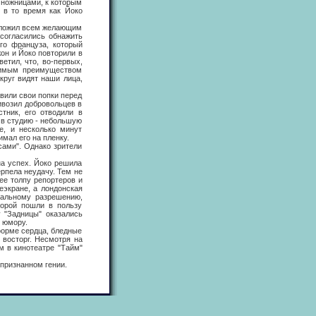
 ножницами, к которым
 в то время как Йоко
дложил всем желающим
согласились обнажить
го француза, который
он и Йоко повторили в
етил, что, во-первых,
римым преимуществом
круг видят наши лица,
или свои попки перед
ивозил добровольцев в
тник, его отводили в
 в студию - небольшую
е, и несколько минут
мал его на пленку.
ми". Однако зрители
 успех. Йоко решила
рпела неудачу. Тем не
ее толпу репортеров и
еэкране, а лондонская
иальному разрешению,
торой пошли в пользу
 "Задницы" оказались
у юмору.
форме сердца, бледные
 восторг. Несмотря на
м в кинотеатре "Тайм"
ризнанном гении.