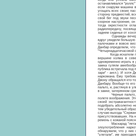
останавливался "роллс"
если снаружи машина в
угощать всех своих пас
сторону предместий, в
свой бег под звуки пес
озорное настроение, о
тогда окрестности ог
радиопередачу, посвящ
заднем сиденье от хохо
Однажды вечером, ког
вдруг увидели большую
палочками и вовсю вес
Данбар определили, что
"Четырнадцатичасовой со
Когда искатели прикл
вершине холма в север
одновременно играть в р
замка гуляли амебообр
публика встречала под п
зари" - англ.). И хотя
наркомана. Ему требова
Джону обращался кто-то 
Данбару. Вообще-то его
пальто, и, растянув в 
в замке, затерянном сре
Черные пальто, в кот
полете воображения. Эт
своей экстравагантнос
подобрать абсолютно н
тем убедительный образ
случаю выхода "Сержант
присутствовавших. На н
ремень с кожаной поясн
Маскарад "лета Любви
злоупотребления нарк
обнаружили, что у них 
"улетали", им приходи