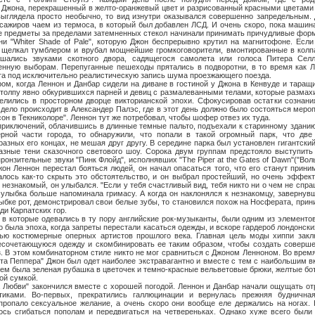
 Джона, перекрашенный в желто-оранжевый цвет и разрисованный красными цветами 
ыглядела просто необычно, то вид изнутри оказывался совершенно запредельным. 
сажиров чаем из термоса, в который был добавлен ЛСД. И очень скоро, пока машина
се предметы за пределами затемненных стекол начинали принимать причудливые фор
ни "Whiter Shade of Pale", которую Джон беспрерывно крутил на магнитофоне. Есл
н щелкал тумблером и врубал мощнейшие громкоговорители, вмонтированные в колп
лашались звуками скотного двора, садящегося самолета или голоса Питера Сел
енную выборам. Перепуганные пешеходы прятались в подворотни, в то время как Л
та под исключительно реалистическую запись шума проезжающего поезда.
да Леннон и Данбар сидели на диване в гостиной у Джона в Кенвуде и таращил
 толпу явно обкурившихся парней и девиц с размалеванными телами, которые разма
елились в просторном дворце викторианской эпохи. Сфокусировав остатки сознани
 дело происходит в Александер Палэс, где в этот день должно было состояться меро
н в Текниколоре". Леннон тут же потребовал, чтобы шофер отвез их туда.
ючений, облачившись в длинные темные пальто, подъехали к старинному здани
ной части города, то обнаружили, что попали в такой огромный парк, что две
азных его концах, не мешая друг другу. В середине парка был установлен гигантский
азные тени сказочного светового шоу. Сорока двум группам предстояло выступить
ронзительные звуки "Пинк Флойд", исполнявших "The Piper at the Gates of Dawn"("Во
 Джон Леннон перестал бояться людей, он начал опасаться того, что его станут прин
лось как-то скрыть это обстоятельство, и он выбрал простейший, но очень эффект
незнакомый, он улыбался. "Если у тебя счастливый вид, тебя никто ни о чем не спра
 улыбка больше напоминала гримасу. А когда он наклонялся к незнакомцу, завернув
улыбке рот, демонстрировал свои белые зубы, то становился похож на Носферата, при
ди Карпатских гор.
орые одевались в ту пору английские рок-музыканты, были одним из элементов
о была эпоха, когда запреты перестали касаться одежды, и вскоре гардероб лондонск
тью костюмерные оперных артистов прошлого века. Главная цель моды хиппи закл
есочетающуюся одежду и скомбинировать ее таким образом, чтобы создать соверше
. В этом комбинаторном стиле никто не мог сравниться с Джоном Ленноном. Во время
а Пеппера" Джон был одет наиболее экстравагантно и вместе с тем с наибольшим вк
ем была зеленая рубашка в цветочек и темно-красные вельветовые брюки, желтые бот
ой сумкой.
" закончился вместе с хорошей погодой. Леннон и Данбар начали ощущать от
отиками. Во-первых, прекратились галлюцинации и вернулась прежняя буднична
пропало сексуальное желание, а очень скоро они вообще еле держались на ногах. 
лось сгибаться пополам и передвигаться на четвереньках. Однако хуже всего был