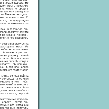
и знаками зодиака. Но
Джон взял в привычку
 катилась по городу в
мы, а время замедляло
и на Леннона находило
аки передних колес. И
лерса, пародирующего
еннон покатывался на
ись в телевизор, они
хивали ароматическими
я на экране, Леннон и
приятие под названием
ю, возвышавшемуся на
 рок-группы могли бы
 тобогган, а по стенам
 той ночью, а рассвет
лынщик у врат утренней
имать за обыкновенного
ивный способ: когда к
шивает", - объяснил он
шись в длинное черное
нимающего гостя у себя
 моды, основанной на
их рок-звезд напоминал
ючалась в том, чтобы
нно новый и вместе с
 встречи с прессой по
усом, чем кто-либо из
инки и носки, широкий
рицательные эффекты
я серость, затем они
Каждый раз, когда они
и постоянные приступы