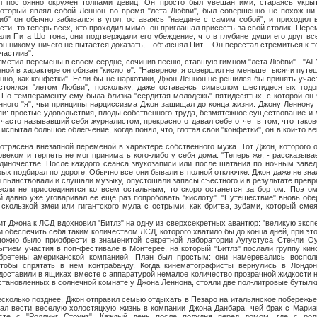
ыл постоянно окружен толпами девиц. Он просто был увешан ими, стараясь укр
 который являл собой Леннон во время "лета Любви", был совершенно не похож ни
Либ" он обычно забивался в угол, оставаясь "наедине с самим собой", и приходил
сти, то теперь всех, кто проходил мимо, он приглашал присесть за свой столик. Пер
ли Пита Шоттона, они подтверждали его убеждение, что в глубине души его друг в
н никому ничего не пытается доказать, - объяснял Пит. - Он перестал стремиться к 
частлив".
 перемены в своем сердце, сочинив песню, ставшую гимном "лета Любви" - "Аll Y
еной в характере он обязан "кислоте". "Наверное, я совершил не меньше тысячи путе
оянно, как конфетки". Если бы не наркотики, Джон Леннон не решился бы принять уча
стоялся "летом Любви", поскольку, даже оставаясь символом шестидесятых годо
. По темпераменту ему была близка "сердитая молодежь" пятидесятых, с которой он 
нного "я", чьи принципы нарциссизма Джон защищал до конца жизни. Джону Леннону
и: простые удовольствия, плоды собственного труда, безмятежное существование и
 часто называвший себя журналистом, прекрасно отдавал себе отчет в том, что таков
н испытал большое облегчение, когда понял, что, глотая свои "конфетки", он в кои-то в
а внезапной переменой в характере собственного мужа. Тот Джон, которого о
еком и терпеть не мог принимать кого-либо у себя дома. "Теперь же, - рассказывает
диночестве. После каждого сеанса звукозаписи или после шатания по ночным заве
ых подбирал по дороге. Обычно все они бывали в полной отключке. Джон даже не знал,
и пьянствовали и слушали музыку, опустошали запасы съестного и в результате превр
если не присоединится ко всем остальным, то скоро останется за бортом. Поэтом
й давно уже уговаривал ее еще раз попробовать "кислоту". "Путешествие" вновь об
скользкой змеи или гигантского мула с острыми, как бритва, зубами, который сме
а к ЛСД вдохновил "Битлз" на одну из сверхсекретных авантюр: "великую экспе
 обеспечить себя таким количеством ЛСД, которого хватило бы до конца дней, при это
ожно было приобрести в знаменитой секретной лаборатории Аугустуса Стенли Оус
ытием участия в поп-фестивале в Монтерее, на который "Битлз" послали группу кино
бретены американской компанией. План был простым: они намеревались воспол
тобы спрятать в нем контрабанду. Когда кинематографисты вернулись в Лондон
 доставили в ящиках вместе с аппаратурой немалое количество прозрачной жидкости 
установленных в солнечной комнате у Джона Леннона, стояли две пол-литровые бутылк
ко позднее, Джон отправил семью отдыхать в Пезаро на итальянское побережье 
ал вести веселую холостяцкую жизнь в компании Джона Данбара, чей брак с Мариа
сте с "Роллинг Стоунз". Каждый день после полудня перед домом, где с род