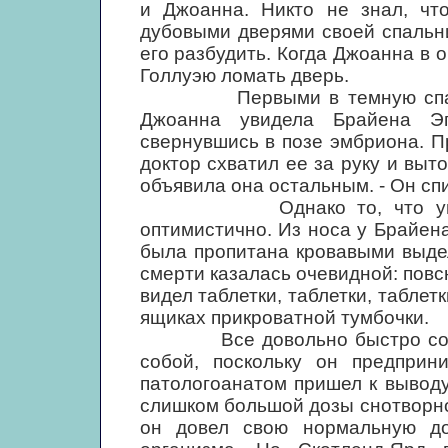
и Джоанна. Никто не знал, чт
дубовыми дверями своей спальни
его разбудить. Когда Джоанна в 
Голлуэю ломать дверь.
Первыми в темную спальню 
Джоанна увидела Брайена Эп
свернувшись в позе эмбриона. П
доктор схватил ее за руку и выто
объявила она остальным. - Он спи
Однако то, что увидел д
оптимистично. Из носа у Брайена
была пропитана кровавыми выде
смерти казалась очевидной: повсю
видел таблетки, таблетки, таблетк
ящиках прикроватной тумбочки.
Все довольно быстро сошлис
собой, поскольку он предприн
патологоанатом пришел к выводу
слишком большой дозы снотворно
он довел свою нормальную до