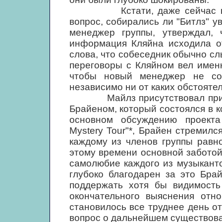
Кстати, даже сейчас невоз
вопрос, собирались ли "Битлз" 
менеджер группы, утверждал,
информация Кляйна исходила от
слова, что собеседник обычно сл
переговоры с Кляйном вел имен
чтобы новый менеджер не со
независимо ни от каких обстоятел
Майлз присутствовал при, во
Брайеном, который состоялся в к
основном обсуждению проекта
Mystery Tour"*, Брайен стремил
каждому из членов группы равно
этому времени основной забото
самолюбие каждого из музыкант
глубоко благодарен за это Бра
поддержать хотя бы видимость 
окончательного выяснения отн
становилось все труднее день от
вопрос о дальнейшем существован