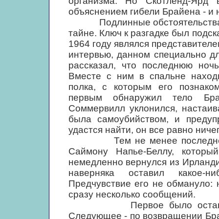
организма. Но Скотленд-Ярд
объяснением гибели Брайена - и 
Подлинные обстоятельства ги
тайне. Ключ к разгадке был подс
1964 году являлся представителе
интервью, данном специально дл
рассказал, что последнюю ноч
Вместе с ним в спальне находи
полка, с которым его познако
первым обнаружил тело Бра
Соммервилл уклонился, настаив
была самоубийством, и предупр
удастся найти, он все равно ничег
Тем не менее последнее сл
Саймону Напье-Беллу, которы
немедленно вернулся из Ирланди
наверняка оставил какое-н
Предчувствие его не обмануло: 
сразу несколько сообщений.
Первое было оставлено в 
Следующее - по возвращении Бра