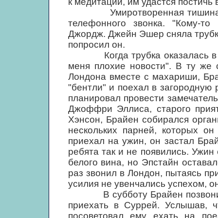
к медитации, им удастся постичь в
Умиротворенная тишина вне
телефонного звонка. "Кому-то 
Джордж. Джейн Эшер сняла трубку
попросил он.
Когда трубка оказалась в рук
меня плохие новости". В ту же 
Лондона вместе с махариши, Бр
"бентли" и поехал в загородную 
планировал провести замечатель
Джоффри Эллиса, старого прият
Хэнсон, Брайен собирался орган
нескольких парней, которых он
приехал на ужин, он застал Бра
ребята так и не появились. Ужи
белого вина, но Эпстайн остава
раз звонил в Лондон, пытаясь при
усилия не увенчались успехом, он
В субботу Брайен позвонил Пи
приехать в Суррей. Услышав, ч
посоветовал ему ехать на пое