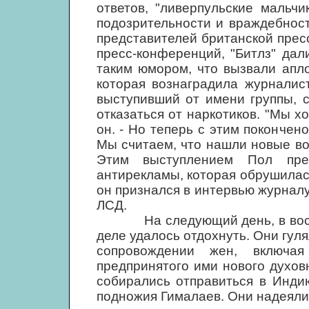
ответов, "ливерпульские мальч
подозрительности и враждебнос
представителей британской пре
пресс-конференций, "Битлз" дал
таким юмором, что вызвали апл
которая вознаградила журналис
выступивший от имени группы, 
отказаться от наркотиков. "Мы хо
он. - Но теперь с этим покончен
Мы считаем, что нашли новые во
Этим выступлением Пол пре
антирекламы, которая обрушилась 
он признался в интервью журналу
ЛСД.
На следующий день, в воскресе
деле удалось отдохнуть. Они гуля
сопровождении жен, включа
предпринятого ими нового духов
собирались отправиться в Инди
подножия Гималаев. Они надеяли