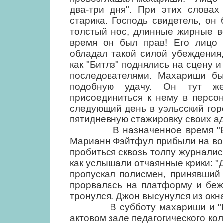
два-три дня". При этих словах
старика. Господь свидетель, он
толстый нос, длинные жирные в
время он был прав! Его лицо 
обладал такой силой убеждения,
как "Битлз" поднялись на сцену и 
последователями. Махариши бы
подобную удачу. Он тут же
присоединиться к нему в персо
следующий день в уэльсский гор
пятидневную стажировку своих ад
В назначенное время "Битлз
Марианн Фэйтфул прибыли на вок
пробиться сквозь толпу журналис
как услышали отчаянные крики: "
пропускал полисмен, принявший
прорвалась на платформу и беж
тронулся. Джон высунулся из окна 
В субботу махариши и "Битл
актовом зале педагогического ко