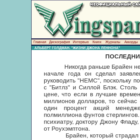
Главная
Дискография
Интервью
Книги
Журналы
Аккорды
АЛЬБЕРТ ГОЛДМАН. "ЖИЗНИ ДЖОНА ЛЕННОНА"
ПОСЛЕДНИ
Никогда раньше Брайен не был 
начале года он сделал заявле
руководить "НЕМС", поскольку п
с "Битлз" и Силлой Блэк. Столь
цене, что если в лучшие време
миллионов долларов, то сейчас 
один процент акций менедж
полмиллиона фунтов стерлингов.
психиатру, доктору Джону Фладу,
от Роухэмптона.
Брайен, который страдал от 