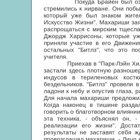
Покуда Брайен был озабоче
стремились к нирване. Они поб
который уже был знаком жите
Искусство Жизни". Махариши зая
распрощаться с мирским тщесла
Джордж Харрисоны, которые уже
приняли участие в его Движени
остальных "Битлз", что это по
учителя.
Приехав в "Парк-Лэйн Хилгон"
застали здесь плотную разноше
индусов в териленовых кост
бездельников. "Битлз" провели в
ладони к небу и опустив глаза,
Для начала махариши предложил
Когда наконец в тишине раздал
говорить о благотворном влияни
эта техника, - объяснял он, -
реализации его жизни". Доста
результаты не заставят себя ж
провозглашал махариши. - Лицо 