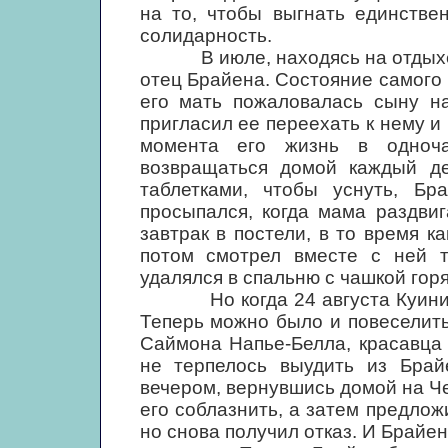
на то, чтобы выгнать единстве
солидарность.
В июле, находясь на отдыхе в
отец Брайена. Состояние самого 
его мать пожаловалась сыну на
пригласил ее переехать к нему и 
момента его жизнь в одноча
возвращаться домой каждый де
таблетками, чтобы уснуть, Бр
просыпался, когда мама раздви
завтрак в постели, в то время к
потом смотрел вместе с ней т
удалялся в спальню с чашкой гор
Но когда 24 августа Куини уе
Теперь можно было и повеселить
Саймона Напье-Белла, красавца
не терпелось выудить из Брай
вечером, вернувшись домой на Ч
его соблазнить, а затем предлож
но снова получил отказ. И Брайен