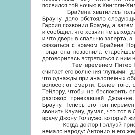
появился той ночью в Кингсли-Хи
Брайена хватились только к 
Брауну, дело обстояло следующ
Гарсия позвонил Брауну, а зате
и сообщил, что хозяин не выходи
и что дверь в спальню заперта, 
связаться с врачом Брайена Но
Тогда она позвонила старейшем
договорилась встретиться с ним н
Тем временем Питер Браун 
считает его волнения глупыми - д
что однажды при аналогичных об
волосок от смерти. Более того,
Тейлору, чтобы не беспокоить ег
разговор приехавшей Джоанне,
Брауну. Теперь его тон перемен
звонить Кауану, думая, что тот в
врачу Джону Голлуэю, который жи
Когда доктор Голлуэй приехал
немало народу: Антонио и его ж