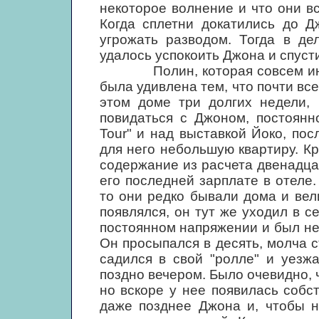
некоторое волнение и что они в
Когда сплетни докатились до Д
угрожать разводом. Тогда в де
удалось успокоить Джона и спуст
Полин, которая совсем иначе
была удивлена тем, что почти вс
этом доме три долгих недели, 
повидаться с Джоном, постоянн
Tour" и над выставкой Йоко, пос
для него небольшую квартиру. Кр
содержание из расчета двенадца
его последней зарплате в отеле
то они редко бывали дома и вели
появлялся, он тут же уходил в с
постоянном напряжении и был не
Он просыпался в десять, молча с
садился в свой "ролле" и уезж
поздно вечером. Было очевидно, 
но вскоре у нее появилась собс
даже позднее Джона и, чтобы н