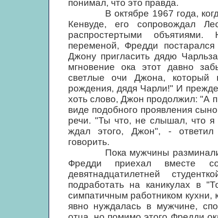
понимал, что это правда.
В октябре 1967 года, когда Ф
Кенвуде, его сопровождал Л
распростертыми объятиями. 
переменой, Фредди постарался
Джону пригласить дядю Чарльза
мгновение ока этот давно заб
светлые очи Джона, который п
рождения, дядя Чарли!" И прежд
хоть слово, Джон продолжил: "А 
виде подобного проявления сын
речи. "Ты что, не слышал, что я
ждал этого, Джон", - ответил 
говорить.
Пока мужчины разминались п
Фредди приехал вместе с
девятнадцатилетней студентк
подработать на каникулах в "Т
симпатичным работником кухни, 
явно нуждалась в мужчине, сп
отца, но помимо этого Фредди о