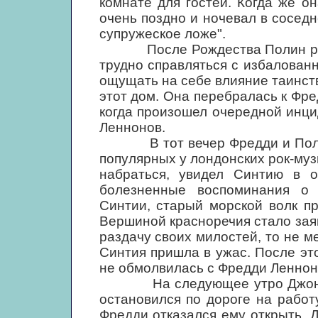
комнате для гостей. Когда же 
очень поздно и ночевал в соседн
супружеское ложе".
После Рождества Полин решила
трудно справляться с избалован
ощущать на себе влияние таинс
этот дом. Она перебралась к Фред
когда произошел очередной инци
Леннонов.
В тот вечер Фредди и Полин о
популярных у лондонских рок-муз
набраться, увидел Синтию в 
болезненные воспоминания о 
Синтии, старый морской волк п
Вершиной красноречия стало заяв
раздачу своих милостей, то не м
Синтия пришла в ужас. После эт
не обмолвилась с Фредди Леннон
На следующее утро Джон, кот
остановился по дороге на работ
Фредди отказался ему открыть. 