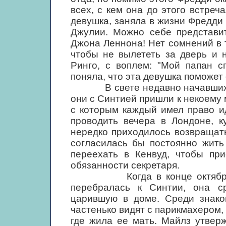
всех, с кем она до этого встреч
девушка, заняла в жизни Фредди 
Джулии. Можно себе представит
Джона Леннона! Нет сомнений в 
чтобы не вылететь за дверь и 
Ринго, с воплем: "Мой папан с
поняла, что эта девушка поможет
В свете недавно начавшихся
они с Синтией пришли к некоему
с которым каждый имел право и
проводить вечера в Лондоне, к
нередко приходилось возвращать
согласилась бы постоянно жить
переехать в Кенвуд, чтобы пр
обязанности секретаря.
Когда в конце октября 196
перебралась к Синтии, она с
царившую в доме. Среди знако
частенько видят с парикмахером,
где жила ее мать. Майлз утвер