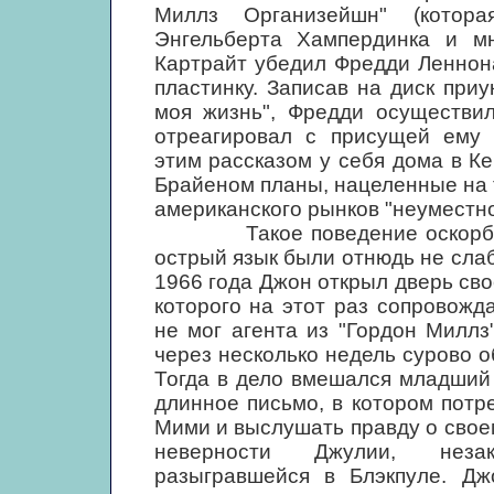
Миллз Организейшн" (котор
Энгельберта Хампердинка и мн
Картрайт убедил Фредди Леннона
пластинку. Записав на диск при
моя жизнь", Фредди осуществи
отреагировал с присущей ему 
этим рассказом у себя дома в К
Брайеном планы, нацеленные на т
американского рынков "неуместн
Такое поведение оскорбило 
острый язык были отнюдь не слаб
1966 года Джон открыл дверь сво
которого на этот раз сопровожд
не мог агента из "Гордон Миллз
через несколько недель сурово 
Тогда в дело вмешался младший
длинное письмо, в котором потр
Мими и выслушать правду о своем
неверности Джулии, незак
разыгравшейся в Блэкпуле. Дж