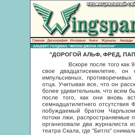
Главная
Дискография
Интервью
Книги
Журналы
Аккорды
АЛЬБЕРТ ГОЛДМАН. "ЖИЗНИ ДЖОНА ЛЕННОНА"
"ДОРОГОЙ АЛЬФ, ФРЕД, ПАП
Вскоре после того как 9 окт
свое двадцатисемилетие, он
импульсивных, противоречивых 
отца. Учитывая все, что он рас
более удивительным, что всем б
после того, как они вновь вс
семнадцатилетнего отсутствия 
побуждаемый братом Чарльзом
потоки лжи, распространяемые по
организовали два журналиста из
театра Скала, где "Битлз" снимали