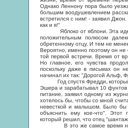
Однако Леннону пора было уезжа
большим воодушевлением расска
встретился с ним! - заявил Джон.
как и я!"
Яблоко от яблони. Эта идея, 
положительным полюсом далек
обретенному отцу. И тем не мене
Вероятно, именно поэтому он не 
той первой встречи. Время от в
Но главное, его чувства продо
поскольку даже в письмах он не
начинал их так: "Дорогой Альф, Фр
Год спустя Фредди, который ра
Эшера и зарабатывал 10 фунтов
питание, заявил одному из журн
хотелось бы, чтобы со мной счита
невесткой и малышом. Было бы 
объяснить ему кое-что". Этот
который решил, что отец "шантаж
В это же самое время некий