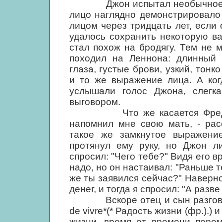
Джон испытал необычное впеч
лицо наглядно демонстрировало 
лицом через тридцать лет, если 
удалось сохранить некоторую ва
стал похож на бродягу. Тем не 
походил на Леннона: длинный 
глаза, густые брови, узкий, тон
и то же выражение лица. А ког
услышали голос Джона, слегк
выговором.
Что же касается Фредди, т
напомнил мне свою мать, - рас
такое же замкнутое выражение,
протянул ему руку, но Джон л
спросил: "Чего тебе?" Видя его в
надо, но он настаивал: "Раньше т
же ты заявился сейчас?" Наверно
денег, и тогда я спросил: "А раз
Вскоре отец и сын разговорил
de vivre*(* Радость жизни (фр.).)
жизни, время от времени пере