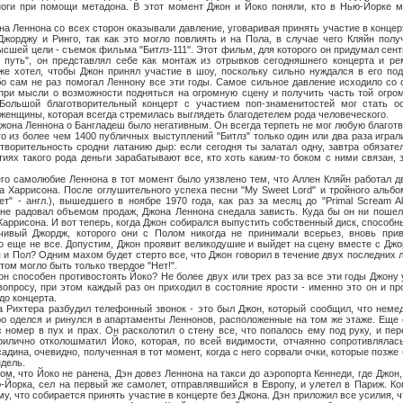
 ноги при помощи метадона. В этот момент Джон и Йоко поняли, кто в Нью-Йорке 
нона со всех сторон оказывали давление, уговаривая принять участие в концерте
Джорджу и Ринго, так как это могло повлиять и на Пола, в случае чего Кляйн пол
сшей цели - съемок фильма "Битлз-111". Этот фильм, для которого он придумал сен
 путь", он представлял себе как монтаж из отрывков сегодняшнего концерта и ре
же хотел, чтобы Джон принял участие в шоу, поскольку сильно нуждался в его по
бо сам не раз помогал Леннону все эти годы. Самое сильное давление исходило со 
при мысли о возможности подняться на огромную сцену и получить часть той огро
 Большой благотворительный концерт с участием поп-знаменитостей мог стать 
женщины, которая всегда стремилась выглядеть благодетелем рода человеческого.
еннона о Бангладеш было негативным. Он всегда терпеть не мог любую благотв
то из более чем 1400 публичных выступлений "Битлз" только один или два раза играл
отворительность сродни латанию дыр: если сегодня ты залатал одну, завтра обязател
тиях такого рода деньги зарабатывают все, кто хоть каким-то боком с ними связан,
любие Леннона в тот момент было уязвлено тем, что Аллен Кляйн работал два
а Харрисона. После оглушительного успеха песни "My Sweet Lord" и тройного альбом
ет" - англ.), вышедшего в ноябре 1970 года, как раз за месяц до "Primal Scream A
 не радовал объемом продаж, Джона Леннона снедала зависть. Куда бы он ни пошел
аррисона. И вот теперь, когда Джон собирался выпустить собственный диск, способн
чивый Джордж, которого они с Полом никогда не принимали всерьез, вновь при
о еще не все. Допустим, Джон проявит великодушие и выйдет на сцену вместе с Джор
я и Пол? Одним махом будет стерто все, что Джон говорил в течение двух последних 
том могло быть только твердое "Нет!".
обен противостоять Йоко? Не более двух или трех раз за все эти годы Джону у
опросу, при этом каждый раз он приходил в состояние ярости - именно это он и пр
до концерта.
ра разбудил телефонный звонок - это был Джон, который сообщил, что немедл
ро оделся и ринулся в апартаменты Леннонов, расположенные на том же этаже. Еще с
 номер в пух и прах. Он расколотил о стену все, что попалось ему под руку, и пе
прилично отколошматил Йоко, которая, по всей видимости, отчаянно сопротивлялас
адина, очевидно, полученная в тот момент, когда с него сорвали очки, которые позже
дель.
 Йоко не ранена, Дэн довез Леннона на такси до аэропорта Кеннеди, где Джон,
-Йорка, сел на первый же самолет, отправлявшийся в Европу, и улетел в Париж. Ко
у, что собирается принять участие в концерте без Джона. Дэн приложил все усилия, ч