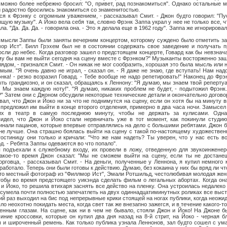
можно более небрежно бросил: "О, привет, рад познакомиться". Однако остальные 
и радостно бросились знакомиться со знаменитостью.
энку с огромным уважением, - рассказывал Смит. - Джон будто говорил: "Пуст
щую музыку". А Йоко вела себя так, словно Фрэнк Заппа украл у нее не только все, ч
ала. "Да. Да. Да. - говорила она. - Это я делала еще в 1962 году". Заппа же игнориров
Заппы были заняты вечерним концертом, которому суждено было отметить зак
мор Ист". Билл Грэхем был не в состоянии содержать свое заведение и получать п
осли до небес. Когда разговор зашел о предстоящем концерте, Говард как бы невзнач
ему бы вам не выйти сегодня на сцену вместе с Фрэнком?" Музыканты восторженно за
ядом, - признался Смит. - Он никак не мог сообразить, хорошая это была мысль или 
ым. "Я очень давно не играл, - сказал он. - Я даже не знаю, где вступать! Нам над
нка! - резко возразил Говард. - Тебе вообще не надо репетировать!" Наконец до Фрэ
ть грандиозно, и он сказал, обращаясь к Леннону: "Я думаю, мы знаем твой репертуа
 Мы знаем каждую ноту!". "Я думаю, никаких проблем не будет, - подытожил Фрэнк.
" Затем они с Джоном обсудили некоторые технические детали и окончательно догово
о Джон и Йоко ни за что не поднимутся на сцену, если он хотя бы на минуту вы
 предложил им выйти в конце второго отделения, примерно в два часа ночи. Замысел
их в театр в самую последнюю минуту, чтобы не держать за кулисами. Одна
видел, что Джон и Йоко стали нервничать уже в тот момент, как покинули студию
нали пацанов, которые впервые отправлялись на дело с большими ребятами. Джон б
 не лучше. Она страшно боялась выйти на сцену с такой по-настоящему художественно
гостиницу они только и кричали: "Что же нам надеть? Ты уверен, что у нас есть во
рд. - Ребята Заппы одеваются во что попало".
ли к служебному входу, их провели в ложу, отведенную для звукоинженеров
какое-то время Джон сказал: "Мы не сможем выйти на сцену, если ты не достанеш
орговца, - рассказывал Смит. - На деньги, полученные у Леннона, я купил немного 
сработало. Теперь они были готовы к действию. Думаю, без кокаина у них бы вряд ли чт
стный фотограф из "Филлмор Ист", Эмали Ротшильд, честолюбивая молодая женщи
тобы во время предстоящего уикэнда сделать фильм о легальных абортах. Когда она
и Йоко, то решила втихаря заснять все действо на пленку. Она устроилась недалеко 
сумела почти полностью запечатлеть на двух одиннадцатиминутных роликах все выст
з выходил на бис под непрерывные крики стоящей на ногах публики, когда неожид
ло неохотно покидать места, когда свет так же внезапно зажегся, и в течение какого-т
венным глазам. На сцене, как ни в чем не бывало, стояли Джон и Йоко! На Джоне
иние кроссовки, которые он купил два дня назад на 8-й стрит, на Йоко - черная бл
 и широченный ремень. Как только публика узнала Леннонов, зал будто сошел с ума