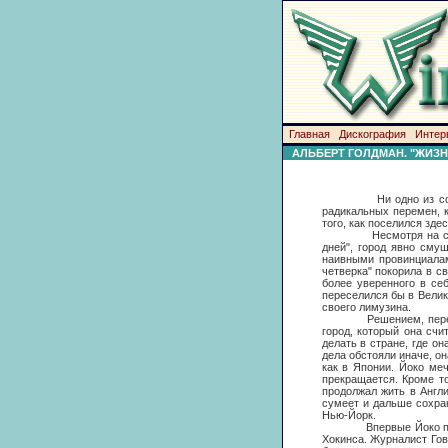
Главная
Дискография
Интер
АЛЬБЕРТ ГОЛДМАН. "ЖИЗН
Ни одно из событий, 
радикальных перемен, к
того, как поселился здес
Несмотря на сомнител
дней", город явно сму
наивными провинциалам
четверка" покорила в с
более уверенного в се
переселился бы в Велик
своего лимузина.
Решением, перевернув
город, который она счи
делать в стране, где о
дела обстояли иначе, о
как в Японии. Йоко ме
прекращается. Кроме то
продолжал жить в Англи
сумеет и дальше сохран
Нью-Йорк.
Впервые Йоко подала Д
Хокинса. Журналист Гов