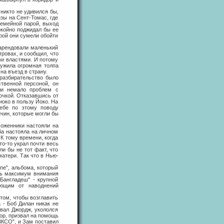
икто не удивился бы,
изы на Сент-Томас, где
семейной парой, выход
окойно поджидал бы ее
орой они сумели обойти
рендовали маленький
ровах, и сообщил, что
ми властями. И потому
ружила огромная толпа
а въезд в страну.
азбирательство было
твенной персоной, он
ели немало проблем с
очкой. Отказавшись от
иоко в пользу Йоко. На
ебе по этому поводу
ичин, которые могли бы
женники настояли на
ба настояла на личном
 К тому времени, когда
то-то украл почти весь
ли бы не тот факт, что
атери. Так что в Нью-
e", альбома, который
ить максимум внимания
Бангладеш" - крупной
ающим от наводнений
ом, чтобы возглавить
 - Боб Дилан никак не
ывал Джордж, укололся
Гор, призвал на помощь
АВКСО", и Зам поставил