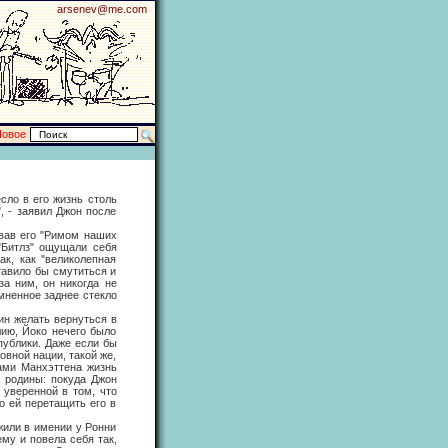
arsenev@me.com
Новое
о в его жизнь столь
, - заявил Джон после
ав его "Римом наших
 "Битлз" ощущали себя
к, как "великолепная
ставило бы смутиться и
а ним, он никогда не
мненное заднее стекло
 желать вернуться в
лию, Йоко нечего было
публики. Даже если бы
вной нации, такой же,
лами Манхэттена жизнь
т родины: покуда Джон
 уверенной в том, что
о ей перетащить его в
или в имении у Ронни
му и повела себя так,