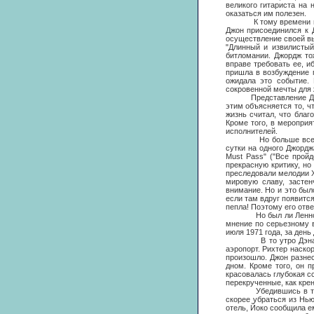
великого гитариста на
оказаться им полезен.
К тому времени на Лен
Джон присоединился к 
осуществление своей вы
"Длинный и извилистый
битломании. Джордж то
вправе требовать ее, и
пришла в возбуждение 
ожидала это событие.
сокровенной мечты для 
Представление Джона Л
этим объясняется то, ч
жизнь считал, что благ
Кроме того, в мероприя
исполнителей.
Но больше всего само
сутки на одного Джордж
Must Pass" ("Все пройд
прекрасную критику, но
преследовали мелодии Х
мировую славу, застен
внимание. Но и это был
если там вдруг появитс
пепла! Поэтому его отве
Но был ли Леннон спос
мнение по серьезному в
июля 1971 года, за день 
В то утро Дэна Рихте
аэропорт. Рихтер наско
произошло. Джон разнес
дном. Кроме того, он 
красовалась глубокая сс
перекрученные, как крен
Убедившись в том, что
скорее убраться из Нью
отель, Йоко сообщила ем