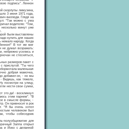
свою подпись". Леннон
й скорлупы лимузина,
шло 3 июня 1971 года,
нвич-вилледж. Глядя на
нул: "Так можно с ума
кричал водителю: "Том,
з несколько минут уже
с.
орой были выставлены
 надо купить для наших
ь немало народу. Когда
Леннон!" В тот же миг
и не думал возражать:
и, небрежно уселись и
рночан не стесняться,
ных размеров пакет с
с прислугой. "Ты чего
робормотала маленькая
точно добрая мамочка,
до добавил он, - но мы
 - Видишь, как тяжело,
Ну посмотри на улицу,
огли нести свои сумки,
это да! - воскликнул
аюсь этим парнем". "В
вое в смысле формы, -
тр. Он привносит в рок
т. "Я бы очень хотел
простым человеком был
ак, чтобы собеседник
ль-полуобщежитие для
 мрачный Заппа открыл
она и Йоко с деланной