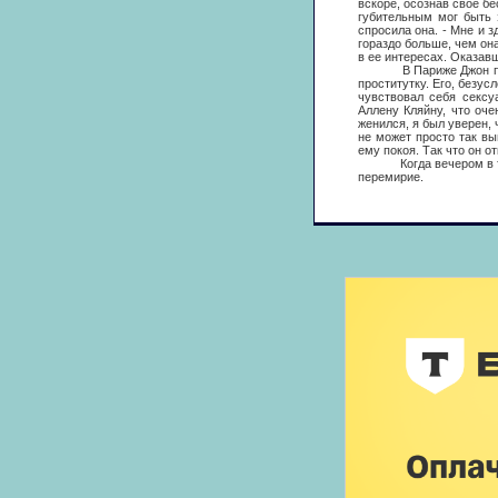
вскоре, осознав свое б
губительным мог быть 
спросила она. - Мне и з
гораздо больше, чем она
в ее интересах. Оказав
В Париже Джон поселил
проститутку. Его, безус
чувствовал себя сексу
Аллену Кляйну, что оче
женился, я был уверен, 
не может просто так вы
ему покоя. Так что он о
Когда вечером в тот ж
перемирие.