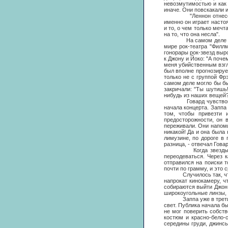
невозмутимостью и как 
иначе. Они повскакали 
"Леннон отнесся к Фр
именно он играет настоя
и то, о чем только мечт
на то, что она несла".
На самом деле мысли 
мире рок-театра "Филл
гонорары рок-звезд выр
к Джону и Йоко: "А поч
меня убийственным взгл
был вполне прогнозируем
только не с группой Фрэ
самом деле могло бы бы
закричали: "Ты шутишь!
нибудь из наших вещей?
Говард чувствовал, чт
начала концерта. Заппа
том, чтобы привезти 
предосторожности, он 
переживали. Они напоми
никакой! Да и она была
лимузине, по дороге в 
разница, - отвечал Гова
Когда звезды подъеха
переодеваться. Через 
отправился на поиски т
почти по грамму, и это 
Случилось так, что ме
напрокат кинокамеру, ч
собираются выйти Джон 
широкоугольные линзы, 
Заппа уже в третий ра
свет. Публика начала бы
не мог поверить собст
костюм и красно-бело-с
середины груди, джинсы