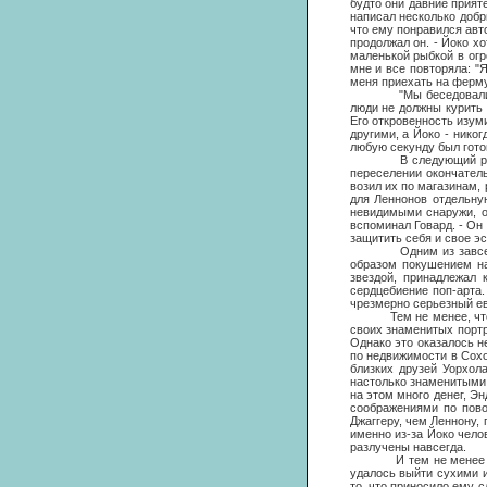
будто они давние прият
написал несколько добр
что ему понравился авто
продолжал он. - Йоко х
маленькой рыбкой в огр
мне и все повторяла: "Я
меня приехать на ферму 
"Мы беседовали с Джон
люди не должны курить н
Его откровенность изум
другими, а Йоко - нико
любую секунду был готов
В следующий раз Говар
переселении окончатель
возил их по магазинам,
для Леннонов отдельну
невидимыми снаружи, о
вспоминал Говард. - Он 
защитить себя и свое эс
Одним из завсегдатае
образом покушением на
звездой, принадлежал 
сердцебиение поп-арта.
чрезмерно серьезный ев
Тем не менее, что бы 
своих знаменитых портр
Однако это оказалось не
по недвижимости в Сохо)
близких друзей Уорхол
настолько знаменитыми, 
на этом много денег, Эн
соображениями по пово
Джаггеру, чем Леннону,
именно из-за Йоко чело
разлучены навсегда.
И тем не менее Энди У
удалось выйти сухими 
то, что приносило ему 