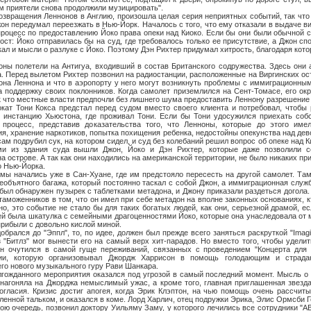
ем приятели снова продолжили музицировать".
ения Леннонов в Англию, произошла целая серия неприятных событий, так что н
жон передумал переезжать в Нью-Йорк. Началось с того, что ему отказали в выдаче в
роцесс по предоставлению Йоко права опеки над Киоко. Если бы они были обычной 
ост: Йоко отправилась бы на суд, где требовалось только ее присутствие, а Джон сп
кал и мысли о разлуке с Йоко. Поэтому Дэн Рихтер придумал хитрость, благодаря кот
.
тели на Антигуа, входивший в состав Британского содружества. Здесь они а
. Перед вылетом Рихтер позвонил на радиостанции, расположенные на Виргинских ост
она Леннона и что в аэропорту у него могут возникнуть проблемы с иммиграционны
 поддержку своих поклонников. Когда самолет приземлился на Сент-Томасе, его ок
к что местные власти предпочли без лишнего шума предоставить Леннону разрешение н
 Кокса предстал перед судом вместо своего клиента и потребовал, чтобы р
 инстанцию Хьюстона, где проживал Тони. Если бы Тони удосужился приехать собс
 процесс, представив доказательства того, что Ленноны, которые до этого им
я, хранение наркотиков, попытка похищения ребенка, недостойны опекунства над дев
сам подрубил сук, на котором сидел, и суд без колебаний решил вопрос об опеке над К
ми из здания суда вышли Джон, Йоко и Дэн Рихтер, которые даже позволили с
 острове. А так как они находились на американской территории, не было никаких пр
о Нью-Йорка.
лись уже в Сан-Хуане, где им предстояло пересесть на другой самолет. Тамо
объятного багажа, который постоянно таскал с собой Джон, а иммиграционная служ
 был обнаружен пузырек с таблетками метадона, и Джону приказали раздеться догола.
таможенников в том, что он имел при себе метадон на вполне законных основаниях, к
о, это событие не стало бы для таких богатых людей, как они, серьезной драмой, ес
 была шкатулка с семейными драгоценностями Йоко, которые она унаследовала от м
рибыли с довольно кислой миной.
 до "Эппл", то, по идее, должен был прежде всего заняться раскруткой "Imagin
 "Битлз" мог вынести его на самый верх хит-парадов. Но вместо того, чтобы удел
он очутился в самой гуще переживаний, связанных с проведением "Концерта для 
кции, которую организовывал Джордж Харрисон в помощь голодающим и страд
го нового музыкального гуру Рави Шанкара.
нного мероприятия оказался под угрозой в самый последний момент. Мысль о т
 нагоняла на Джорджа немыслимый ужас, а кроме того, главная приглашенная звезда
огласия. Кризис достиг апогея, когда Эрик Клэптон, на чью помощь очень рассчит
ленной тальком, и оказался в коме. Лорд Харлич, отец подружки Эрика, Элис Ормсби 
свою очередь, позвонил доктору Уильяму Заму, у которого лечились все сотрудники "