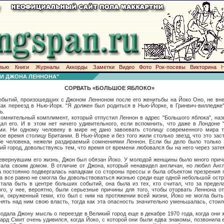
вью
Книги
Журналы
Аккорды
Заметки
Видео
Фото
Рок-посевы
Викторина
И ДЖОНА ЛЕННОНА"
СОРВАТЬ «БОЛЬШОЕ ЯБЛОКО»
произошедших с Джоном Ленноном после его женитьбы на Йоко Оно, не внесл
ак переезд в Нью-Йорк. "Я должен был родиться в Нью-Йорке, в Гринвич-вилледже"
ь.
ьный комплимент, который отпустил Леннон в адрес "Большого яблока", назв
щал его. И в этом нет ничего удивительного, если вспомнить, что даже в Лондоне
и. Ни одному человеку в мире не дано завоевать столицу современного мира та
вое время столицу Британии. В Нью-Йорке и без того жили столько звезд, что это за
бе человека, нежели раздираемый сомнениями Леннон. Если бы дело было только з
ий город, довольствуясь тем, что время от времени любовался бы на него через зате
шим его жизнь, Джон был обязан Йоко. У молодой женщины было много причин
тала своим домом. В отличие от Джона, который ненавидел англичан, но любил Анг
на постоянно подвергалась нападкам со стороны прессы и была объектом презрения 
на все равно не смогла бы довольствоваться жизнью среди еще одной небольшой остро
чтала быть в центре больших событий, она была из тех, кто считал, что за преде
го, у нее, вероятно, были серьезные причины для того, чтобы оторвать Леннона о
и, окруженный теми, кто был с ним на протяжении всей жизни, Йоко не могла быть
ять над ним свою власть, тогда как эта опасность значительно уменьшалась, стоил
жону мысль о переезде в Великий город еще в декабре 1970 года, когда они ж
ард Смит очень удивился, когда Йоко, с которой они были едва знакомы, позвонила е