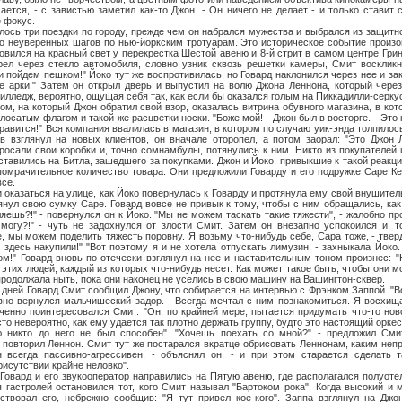
ается, - с завистью заметил как-то Джон. - Он ничего не делает - и только ставит 
 фокус.
и поездки по городу, прежде чем он набрался мужества и выбрался из защитно
о неуверенных шагов по нью-йоркским тротуарам. Это историческое событие произо
новился на красный свет у перекрестка Шестой авеню и 8-й стрит в самом центре Гри
рел через стекло автомобиля, словно узник сквозь решетки камеры, Смит восклик
и пойдем пешком!" Йоко тут же воспротивилась, но Говард наклонился через нее и за
ле арки!" Затем он открыл дверь и выпустил на волю Джона Леннона, который чере
илледж, вероятно, ощущая себя так, как если бы оказался голым на Пиккадилли-серку
который Джон обратил свой взор, оказалась витрина обувного магазина, в кот
лосатым флагом и такой же расцветки носки. "Боже мой! - Джон был в восторге. - Это
равится!" Вся компания ввалилась в магазин, в котором по случаю уик-энда толпилос
в взглянул на новых клиентов, он вначале оторопел, а потом заорал: "Это Джон 
осали свои коробки и, точно сомнамбулы, потянулись к ним. Никто из покупателей 
ставились на Битла, зашедшего за покупками. Джон и Йоко, привыкшие к такой реакци
омрачительное количество товара. Они предложили Говарду и его подружке Саре Ке
все.
ться на улице, как Йоко повернулась к Говарду и протянула ему свой внушитель
янул свою сумку Саре. Говард вовсе не привык к тому, чтобы с ним обращались, как 
ляешь?!" - повернулся он к Йоко. "Мы не можем таскать такие тяжести", - жалобно п
 могу?!" - чуть не задохнулся от злости Смит. Затем он внезапно успокоился и, 
е, мы можем поделить тяжесть поровну. Я возьму что-нибудь себе, Сара тоже, - твер
 здесь накупили!" "Вот поэтому я и не хотела отпускать лимузин, - захныкала Йоко.
ом!" Говард вновь по-отечески взглянул на нее и наставительным тоном произнес: "
этих людей, каждый из которых что-нибудь несет. Как может такое быть, чтобы они м
продолжала ныть, пока они наконец не уселись в свою машину на Вашингтон-сквер.
Говард Смит сообщил Джону, что собирается на интервью с Фрэнком Заппой. "Вот 
вно вернулся мальчишеский задор. - Всегда мечтал с ним познакомиться. Я восхищ
ченно поинтересовался Смит. "Он, по крайней мере, пытается придумать что-то но
то невероятно, как ему удается так плотно держать группу, будто это настоящий оркес
ю никто до него не был способен". "Хочешь поехать со мной?" - предложил Сми
- повторил Леннон. Смит тут же постарался вкратце обрисовать Леннонам, каким не
 всегда пассивно-агрессивен, - объяснял он, - и при этом старается сделать т
рисутствии крайне неловко".
 и его звукооператор направились на Пятую авеню, где располагался полуоте
я гастролей остановился тот, кого Смит называл "Бартоком рока". Когда высокий и
тствовал его, небрежно сообщив: "Я тут привел кое-кого". Заппа взглянул на Дж