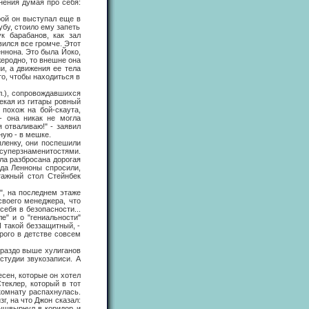
нения думая про себя:
ой он выступал еще в
убу, стоило ему запеть
к барабанов, как зал
ился все громче. Этот
ннона. Это была Йоко,
жеродно, то внешне она
и, а движения ее тела
то, чтобы находиться в
.), сопровождавшихся
лекая из гитары ровный
похож на бой-скаута,
- она никак не могла
 отваливаю!" - заявил
ную - в мешке.
ленку, они поспешили
 суперзнаменитостями.
ла разбросана дорогая
гда Ленноны спросили,
тажный стол Стейнбек
 на последнем этаже
своего менеджера, что
ебя в безопасности...
е" и о "гениальности"
 такой беззащитный, -
рого в детстве совсем
раздо выше хулиганов
 студии звукозаписи. А
ен, которые он хотел
теклер, который в тот
комнату распахнулась.
зг, на что Джон сказал:
вышвырнул в коридор и