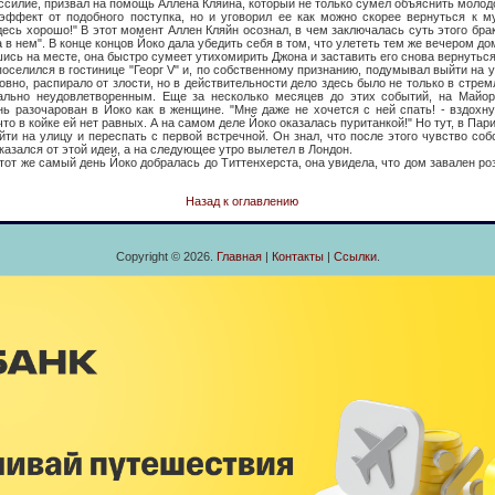
ессилие, призвал на помощь Аллена Кляйна, который не только сумел объяснить молод
эффект от подобного поступка, но и уговорил ее как можно скорее вернуться к му
десь хорошо!" В этот момент Аллен Кляйн осознал, в чем заключалась суть этого бра
 в нем". В конце концов Йоко дала убедить себя в том, что улететь тем же вечером д
шись на месте, она быстро сумеет утихомирить Джона и заставить его снова вернутьс
ся в гостинице "Георг V" и, по собственному признанию, подумывал выйти на ул
ловно, распирало от злости, но в действительности дело здесь было не только в стре
ально неудовлетворенным. Еще за несколько месяцев до этих событий, на Майор
нь разочарован в Йоко как в женщине. "Мне даже не хочется с ней спать! - вздохнул
что в койке ей нет равных. А на самом деле Йоко оказалась пуританкой!" Но тут, в Пари
йти на улицу и переспать с первой встречной. Он знал, что после этого чувство соб
тказался от этой идеи, а на следующее утро вылетел в Лондон.
е самый день Йоко добралась до Титтенхерста, она увидела, что дом завален роз
Назад к оглавлению
Copyright © 2026.
Главная
|
Контакты
|
Ссылки
.