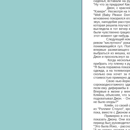
сиденья, вставали на р
"Ну что за придурки! Ка
Джон, с красной гитар
"Кэверн". Несмотря на т
"Well (Baby Please Do
мгновенно покорился ег
звук, наподобие расстр
которая решила поучаст
выглядела в тот вечер 
были чувственно грациоз
этот момент где-нибудь 
Следующий номер, кот
ревом "кислотного" рок
понижающийся гул. Поп
впервые разжигающего 
выбраться из мешка, ко
Джон и проскользнул за 
Когда несколько дней
прибрать эту пленку к 
"Я была поражена показ
одежда, а на телевизор
сколько она хочет за 
стоимостью примерно дв
Свою нью-йоркскую шт
сорокаодноэтажного зд
пели ему дифирамбы в к
Впервые в жизни у мен
Кляйна, объясняя, что 
подхватывал Джон. - Он
не было опоры?"
Кляйн, со своей сторо
из "Роллинг Стоунз", кр
пока, вместе с Джоном 
Примерно в это время 
показать Джону. Они вз
период был руководител
"Это была Йоко, - расск
"А ну катись отсюда к 