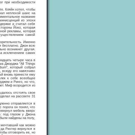
мог при необходимости
. Кляйн хотел, чтобы
учал неплохой шанс на
тиментальное название
минисценций из эпохи
ддержке и считал себя
стороны Йоко, которая
мной рекламы, которая
осуществлением самой
орительность. Именно
и бесплатно. Джон всю
ьно возникнет другая.
 за исключением самих
дцать четыре часа в
а Джорджа "Аll Things
lbum", который собрал
, всюду его навязчиво
ый вновь принести ему
влек к себе всеобщее
джем и Ринго, но что,
лет. Миф возродится из
далось отстоять свое
оделал на рассвете 31
енно отправляется в
 порога он понял, что
ревернул мебель вверх
ь: под глазом у Джона
 были найдены на полу,
 мечтавший как можно
гда Рихтер вернулся в
тобы отговорить ее, но