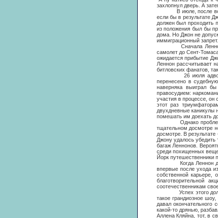
захлопнул дверь. А зат
В июле, после возвращ
если бы в результате Д
должен был проходить п
из положения был бы пр
дома. Но Джон не допус
иммиграционный запрет
Сначала Ленноны поле
самолет до Сент-Томаса
ожидается прибытие Дж
Леннон рассчитывает на
битловских фанатов, та
26 июля адвокат Тони
перенесено в судебную
наверняка выиграл бы
правосудием: наркомани
участия в процессе, он 
этот раз триумфатора
двухдневные каникулы на
помешать им доехать д
Однако проблемы нача
тщательном досмотре не
досмотре. В результате
Джону удалось убедить 
багаж Леннонов. Вероятн
среди похищенных вещей
Йорк путешественники п
Когда Леннон добрался
впервые после ухода из
собственной карьере, 
благотворительной а
соотечественникам свое
Успех этого долгожда
такое грандиозное шоу,
давал окончательного с
какой-то дрянью, разбав
Аллена Кляйна, тот, в 