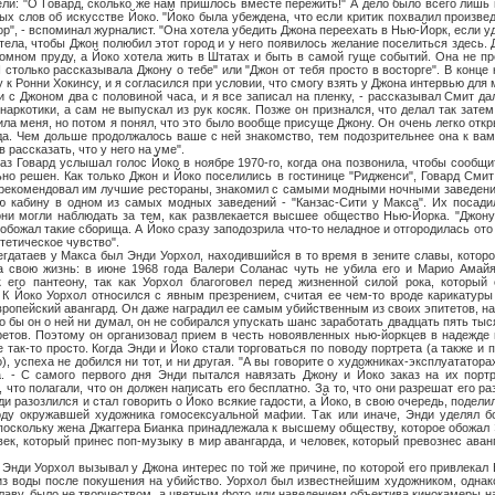
ели: "О Говард, сколько же нам пришлось вместе пережить!" А дело было всего лишь 
ых слов об искусстве Йоко. "Йоко была убеждена, что если критик похвалил произвед
р", - вспоминал журналист. "Она хотела убедить Джона переехать в Нью-Йорк, если уд
отела, чтобы Джон полюбил этот город и у него появилось желание поселиться здесь.
омном пруду, а Йоко хотела жить в Штатах и быть в самой гуще событий. Она не п
 столько рассказывала Джону о тебе" или "Джон от тебя просто в восторге". В конце
к Ронни Хокинсу, и я согласился при условии, что смогу взять у Джона интервью для 
ом два с половиной часа, и я все записал на пленку, - рассказывал Смит даль
аркотики, а сам не выпускал из рук косяк. Позже он признался, что делал так затем
ила меня, но потом я понял, что это было вообще присуще Джону. Он очень легко отк
гда. Чем дольше продолжалось ваше с ней знакомство, тем подозрительнее она к вам
 рассказать, что у него на уме".
д услышал голос Йоко в ноябре 1970-го, когда она позвонила, чтобы сообщить
но решен. Как только Джон и Йоко поселились в гостинице "Ридженси", Говард Смит
 рекомендовал им лучшие рестораны, знакомил с самыми модными ночными заведения
ю кабину в одном из самых модных заведений - "Канзас-Сити у Макса". Их посадил
ни могли наблюдать за тем, как развлекается высшее общество Нью-Йорка. "Джону
обожал такие сборища. А Йоко сразу заподозрила что-то неладное и отгородилась ото
тетическое чувство".
в у Макса был Энди Уорхол, находившийся в то время в зените славы, которо
 свою жизнь: в июне 1968 года Валери Соланас чуть не убила его и Марио Амайя.
к его пантеону, так как Уорхол благоговел перед жизненной силой рока, который
 К Йоко Уорхол относился с явным презрением, считая ее чем-то вроде карикатуры
ропейский авангард. Он даже наградил ее самым убийственным из своих эпитетов, на
он о ней ни думал, он не собирался упускать шанс заработать двадцать пять тыся
етов. Поэтому он организовал прием в честь новоявленных нью-йоркцев в надежде п
 так-то просто. Когда Энди и Йоко стали торговаться по поводу портрета (а также и 
, успеха не добился ни тот, и ни другая. "А вы говорите о художниках-эксплуататорах
а. - С самого первого дня Энди пытался навязать Джону и Йоко заказ на их порт
что полагали, что он должен написать его бесплатно. За то, что они разрешат его р
ди разозлился и стал говорить о Йоко всякие гадости, а Йоко, в свою очередь, подел
ду окружавшей художника гомосексуальной мафии. Так или иначе, Энди уделял 
 поскольку жена Джаггера Бианка принадлежала к высшему обществу, которое обожал 
век, который принес поп-музыку в мир авангарда, и человек, который превознес аван
орхол вызывал у Джона интерес по той же причине, по которой его привлекал Б
из воды после покушения на убийство. Уорхол был известнейшим художником, однак
славу, было не творчеством, а цветным фото или наведением объектива кинокамеры на