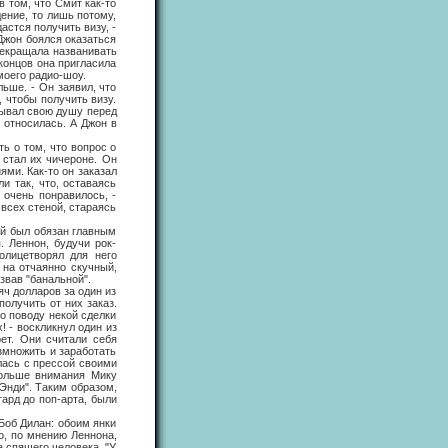
в том, что Смит как-то
ение, то лишь потому,
астся получить визу, -
 Джон боялся оказаться
рекращала названивать
 концов она пригласила
моего радио-шоу.
ше. - Он заявил, что
, чтобы получить визу.
рывал свою душу перед
 относилась. А Джон в
 о том, что вопрос о
 стал их чичероне. Он
ми. Как-то он заказал
и так, что, оставаясь
 очень понравилось, -
 всех стеной, стараясь
й был обязан главным
 Леннон, будучи рок-
 олицетворял для него
 на отчаянно скучный,
звав "банальной".
ч долларов за один из
олучить от них заказ.
по поводу некой сделки
! - воскликнул один из
рет. Они считали себя
азмножить и заработать
илась с прессой своими
больше внимания Мику
Энди". Таким образом,
гард до поп-арта, были
об Дилан: обоим янки
о, по мнению Леннона,
 спящего человека. "У