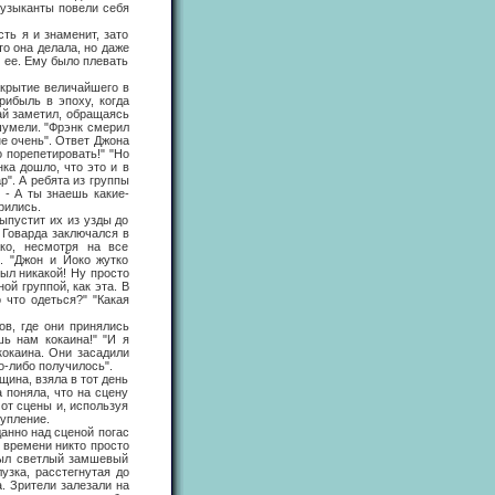
музыканты повели себя
ь я и знаменит, зато
то она делала, но даже
ал ее. Ему было плевать
рытие величайшего в
рибыль в эпоху, когда
ай заметил, обращаясь
шумели. "Фрэнк смерил
не очень". Ответ Джона
о порепетировать!" "Но
нка дошло, что это и в
р". А ребята из группы
 - А ты знаешь какие-
рились.
пустит их из узды до
 Говарда заключался в
ко, несмотря на все
. "Джон и Йоко жутко
ыл никакой! Ну просто
й группой, как эта. В
 что одеться?" "Какая
, где они принялись
ь нам кокаина!" "И я
кокаина. Они засадили
о-либо получилось".
на, взяла в тот день
 поняла, что на сцену
от сцены и, используя
упление.
анно над сценой погас
о времени никто просто
 был светлый замшевый
узка, расстегнутая до
. Зрители залезали на