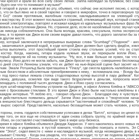
учки кресел и орали во всю силу своих легких. Заппа наблюдал за публикой, без сом
к будто они что-то понимают в музыке!"
ой в руках и жвачкой во рту, объявил, что сейчас они исполнят песню, с котор
о, что он был явно не в своей тарелке и говорил в микрофон, точно в переговорную тр
n't Go)" своим протяжным, жалобным голосом, накладывавшимся на зловещий сту
о мастерству. В этот момент послышался странный, отвлекающий звук, который станов
оенной электрогитары, повторял и искажал каждую из идеальных музыкальных фраз Ле
вовать в выступлении Джона. Но, странное дело, если ее назойливый голос звучал чу
как никогда соблазнительно. Она была молода, красива, сексуальна, полна экспресси
ны, в то время как Джон всем своим видом давал понять, что дорого заплатил бы за 
в другом месте.
орый заключался в непрерывных выкриках слова "Scumbag!" ("Подонок!" - англ
а, заканчивался длинной кодой, в ходе которой Джон должен был сделать фидбэк, изв
ытка выполнить этот простейший прием стоила ему стольких усилий, что он стал 
костер. Когда, наконец, гитара издала нужные звуки, их перекрыли вопли Йоко, 
торый накинули ей на голову музыканты. "Ну, все, я вам больше не нужен, так что я
кулисы. Йоко долго не могла забыть, как Джон бросил ее одну - совершенно беспомощ
 спустя Ленноны узнали, что их дебют на нью-йоркской сцене был заснят на п
рукам. Эмали Ротшильд была приглашена в "Плазу", где смогла вдоволь налюбоваться
ным богатством и абсолютным пренебрежением к нему, - вспоминала она. - Всюду бы
е под пресс-папье лежала стопка стодолларовых купюр высотой в пару дюймов". Ко
пленку, девушка, осмелев при виде такого безразличия к деньгам, попросила мон
енадцать с половиной тысяч долларов. Джон и Йоко сразу согласились.
аб-квартиру Ленноны устроили на Бродвее, в офисе Аллена Кляйна в "АВКСО",
ания с бронзовыми стеклами. В это время Джон и Йоко были настолько влюблены в 
аждом интервью. "Я люблю его, - говорил обычно Джон. - Благодаря ему я чувствую с
я действительно появились деньги". Затем Йоко рассказывала о "творческом начал
за внешностью блестящего дельца скрывается "застенчивый и спокойный" человек. "И
 вырос сиротой. Представляете, насколько беззащитным может стать человек, у кото
ны, очень гордился собственными успехами в делах "Битлз", которых он ценил го
оме того, он все еще не отказался от идеи снова собрать группу, по крайней мере в
и Йоко, он составлял счастливейшее трио в мире шоу-бизнеса.
в офисе Кляйна объявился Джордж Харрисон. У него накопилось много новых пес
яли гитары и уединились в пустой комнате, чтобы спокойно поиграть и попеть. Эл С
ем "Эппл", сидел вместе с ними и наслаждался музыкой, когда неожиданно дверь в 
азывает Стеклер. - Когда она увидела, что там происходит, то тут же подняла жуткий ви
чертовой матери!" Потом схватил ее, подтащил к двери, опрокинув по дороге стул, 