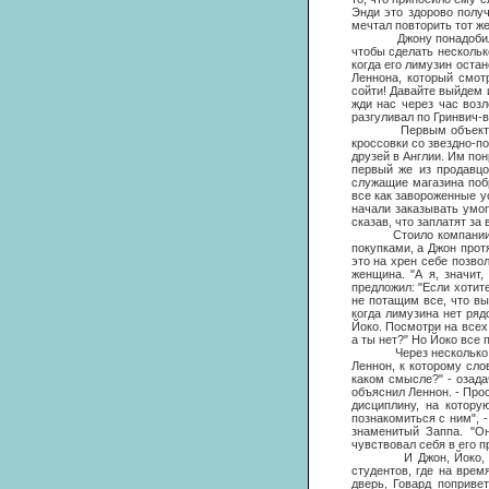
Энди это здорово получ
мечтал повторить тот же
Джону понадобилось тр
чтобы сделать нескольк
когда его лимузин оста
Леннона, который смот
сойти! Давайте выйдем 
жди нас через час воз
разгуливал по Гринвич-в
Первым объектом, на 
кроссовки со звездно-по
друзей в Англии. Им пон
первый же из продавцо
служащие магазина побр
все как завороженные у
начали заказывать умоп
сказав, что заплатят за 
Стоило компании оказа
покупками, а Джон прот
это на хрен себе позво
женщина. "А я, значит,
предложил: "Если хотит
не потащим все, что вы
когда лимузина нет ряд
Йоко. Посмотри на всех 
а ты нет?" Но Йоко все 
Через несколько дней 
Леннон, к которому сло
каком смысле?" - озада
объяснил Леннон. - Прос
дисциплину, на котору
познакомиться с ним", 
знаменитый Заппа. "Он
чувствовал себя в его п
И Джон, Йоко, Говард
студентов, где на врем
дверь, Говард поприве