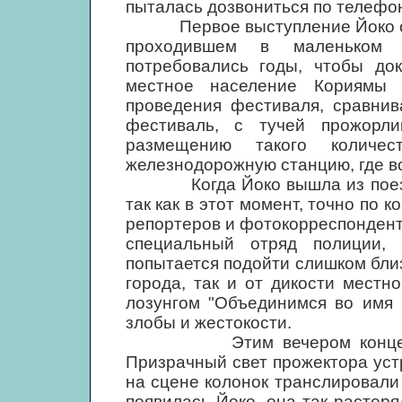
пыталась дозвониться по телефон
Первое выступление Йоко сост
проходившем в маленьком 
потребовались годы, чтобы до
местное население Кориямы
проведения фестиваля, сравнив
фестиваль, с тучей прожорл
размещению такого количес
железнодорожную станцию, где во
Когда Йоко вышла из поезда, 
так как в этот момент, точно по к
репортеров и фотокорреспондент
специальный отряд полиции, 
попытается подойти слишком близ
города, так и от дикости местн
лозунгом "Объединимся во имя 
злобы и жестокости.
Этим вечером концерт нач
Призрачный свет прожектора уст
на сцене колонок транслировали
появилась Йоко, она так растер