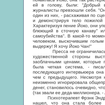
ей в голову, были: "Добрый в
журналисты превзошли себя. "Она
один из них, - расхаживая по сц
и демонстрируя тело пожилой
Характеризуя пение Йоко, они уп
блюющий в сточную канаву" ил
самоубийства". В какой-то мом
человеком, выскочившим голым 
выдержу! Я хочу Йоко Чан!"
Пресса не ограничилась тем,
художественной стороны выс
заоблачными ценами, которые п
была четкая система, - писа
последующего интервьюера она 
чем с предыдущего. Несмотря н
неизменно игнорировала общепр
денег, становилось очевидно, ч
(так звали ее деда-миллионера. - А.
Психотерапевт Фрэнк Эндрюс, 
нашел, что она стала более 