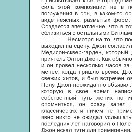
Г.) испытывает к себе гораздо м
сила этой композиции не в п
погружения в сон, в каком-то о
виде неясных, размытых форм,
Создается впечатление, что в т
сблизиться с остальными Битлам
Несмотря на то, что после к
выходил на сцену, Джон согласил
Медисон-сквер-гарден, который
приятель Элтон Джон. Как обычно
и он провел несколько часов за
менее, когда пришло время, Дж
свежих хитов, и был встречен о
Полу, Джон неожиданно объявил:
которую в свое время напис
собственный путь жених по и
опомниться, он сразу запел 
классических и ничем не приме
явно никто не ожидал услышать 
последних лет наговорил о Поле 
Джон искал пути для примирения.