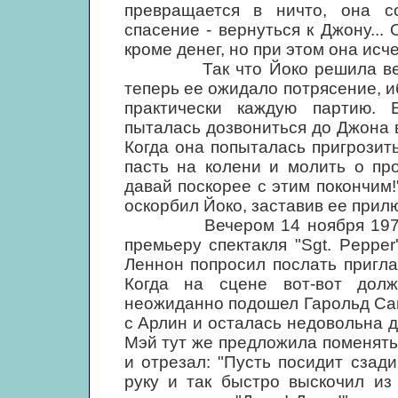
превращается в ничто, она с
спасение - вернуться к Джону... 
кроме денег, но при этом она исч
Так что Йоко решила вернут
теперь ее ожидало потрясение, и
практически каждую партию. 
пыталась дозвониться до Джона в
Когда она попыталась пригрозит
пасть на колени и молить о про
давай поскорее с этим покончим!
оскорбил Йоко, заставив ее прил
Вечером 14 ноября 1974 го
премьеру спектакля "Sgt. Pepper
Леннон попросил послать пригла
Когда на сцене вот-вот дол
неожиданно подошел Гарольд Са
с Арлин и осталась недовольна 
Мэй тут же предложила поменять
и отрезал: "Пусть посидит сзад
руку и так быстро выскочил из