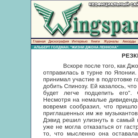
Главная
Дискография
Интервью
Книги
Журналы
Аккорды
АЛЬБЕРТ ГОЛДМАН. "ЖИЗНИ ДЖОНА ЛЕННОНА"
РЕЗК
Вскоре после того, как Джон и
отправилась в турне по Японии.
принимал участие в подготовке г
добить Спинозу. Ей казалось, что
будет легче подцепить его". 
Несмотря на немалые дивиденды
вовремя сообразил, что пришло
приглашенных им же музыкантов в
Дэвид решил улизнуть в самый 
уже не могла отказаться от гаст
то, что мысленно она оставала