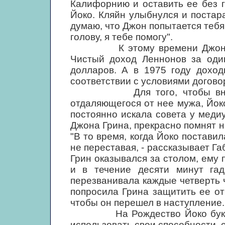
Калифорнию и оставить ее без 
Йоко. Кляйн улыбнулся и постара
думаю, что Джон попытается тебя 
голову, я тебе помогу".
К этому времени Джон снов
Чистый доход Леннонов за один
долларов. А в 1975 году дохо
соответствии с условиями договор
Для того, чтобы вновь за
отдаляющегося от нее мужа, Йоко
постоянно искала совета у медиу
Джона Грина, прекрасно помнят 
"В то время, когда Йоко постави
не переставая, - рассказывает Га
Грин оказывался за столом, ему 
и в течение десяти минут гад
перезванивала каждые четверть ч
попросила Грина защитить ее от
чтобы он перешел в наступление
На Рождество Йоко буквальн
использовать свои способности,