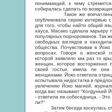
понимающей, к чему стремится
собиралась сделать по возвращен
Такое же впечатление оста
опубликовала серию интервью 
для того, чтобы найти общий язы
хауса, Масако сделала карьеру 
популярных порнороманов. Так же
свободных взглядов и находила
общества. Почувствовав в Йоко
вопросах. Говоря о женской г
которой заявляло как раз то кр
женщин, которое восторженно п
своей гостьи, имела ли она 
женщинами. Йоко ответила отрица
испытывала недостатка в предло
увлечению Йоко магией, журнал
когда вас называют "Колдуньей Й
- ответила ее собеседница. - Это
ли?"
Затем беседа коснулась отнош