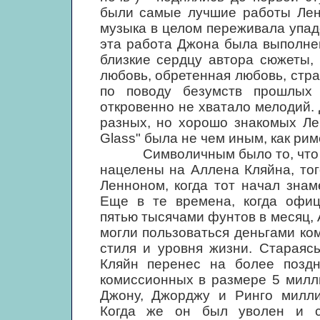
были самые лучшие работы Ленн
музыка в целом переживала упад
эта работа Джона была выполне
близкие сердцу автора сюжеты,
любовь, обретенная любовь, стра
по поводу безумств прошлых 
откровенно не хватало мелодий.
разных, но хорошо знакомых Лен
Glass" была не чем иным, как рим
Символичным было то, что на 
нацелены на Аллена Кляйна, тог
Ленноном, когда тот начал зна
Еще в те времена, когда офиц
пятью тысячами фунтов в месяц, 
могли пользоваться деньгами ко
стиля и уровня жизни. Стараяс
Кляйн перенес на более поздн
комиссионных в размере 5 милл
Джону, Джорджу и Ринго милли
Когда же он был уволен и со