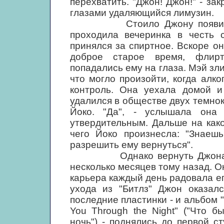
перехватить. "Джон! Джон!" - за
глазами удаляющийся лимузин.
Стоило Джону появиться в 
проходила вечеринка в честь 
принялся за спиртное. Вскоре он
доброе старое время, флир
попадались ему на глаза. Мэй зл
что могло произойти, когда алк
контроль. Она уехала домой и
удалился в обществе двух темнок
Йоко. "Да", - услышала она 
утвердительным. Дальше на как
чего Йоко произнесла: "Знаеш
разрешить ему вернуться".
Однако вернуть Джона тепе
несколько месяцев тому назад. О
карьера каждый день радовала е
ухода из "Битлз" Джон оказалс
последние пластинки - и альбом "W
You Through the Night" ("Что б
ночь") - поднялись до первой ст