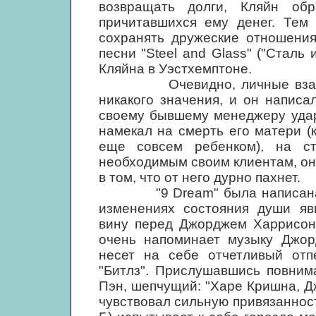
возвращать долги, Кляйн об
причитавшихся ему денег. Тем
сохранять дружеские отношения
песни "Steel and Glass" ("Сталь 
Кляйна в Уэстхемптоне.
Очевидно, личные взаимоот
никакого значения, и он написа
своему бывшему менеджеру удар
намекал на смерть его матери (
еще совсем ребенком), на с
необходимым своим клиентам, он 
в том, что от него дурно пахнет.
"9 Dream" была написана в 
изменениях состояния души яв
вину перед Джорджем Харрисоно
очень напоминает музыку Джор
несет на себе отчетливый отпе
"Битлз". Прислушавшись повним
Пэн, шепчущий: "Харе Кришна, Дж
чувствовал сильную привязанность