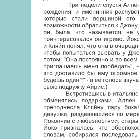
Три недели спустя Аллен Кля
рождения, и именинник расчувст
которые стали вершиной его
возможности обратиться к Джону, 
он, была, что называется, не 
поинтересовался он игриво. Йок
и Кляйн понял, что она в очередн
чтобы попытаться вызвать у Джо
потом: "Она постоянно и во всем
приглашаешь меня пообедать", -
это доставило бы ему огромное 
будешь один?" - в ее голосе звуч
свою подружку Айрис.)
Встретившись в итальянском 
обменялись подарками. Аллен
преподнесла Кляйну пару бока
девушки, раздевавшиеся по мере 
Покончив с любезностями, стары
Йоко призналась, что обеспоко
словам, собирался последовать