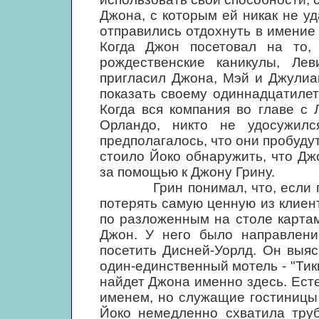
Джона, с которым ей никак не у
отправились отдохнуть в имение
Когда Джон посетовал на то,
рождественские каникулы, Ле
пригласил Джона, Мэй и Джулиан
показать своему одиннадцатиле
Когда вся компания во главе с
Орландо, никто не удосужилс
предполагалось, что они пробуду
стоило Йоко обнаружить, что Дж
за помощью к Джону Грину.
Грин понимал, что, если подв
потерять самую ценную из клиент
по разложенным на столе картам
Джон. У него было направлени
посетить Дисней-Уорлд. Он выяс
один-единственный мотель - "Тик
найдет Джона именно здесь. Ест
именем, но служащие гостиницы
Йоко немедленно схватила тру