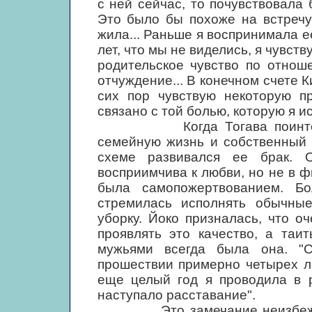
с ней сейчас, то почувствовала 
Это было бы похоже на встречу
жила... Раньше я воспринимала ее
лет, что мы не виделись, я чувст
родительское чувство по отнош
отчуждение... В конечном счете К
сих пор чувствую некоторую пр
связано с той болью, которую я и
Когда Тогава поинтересова
семейную жизнь и собственный э
схеме развивался ее брак. 
восприимчива к любви, но не в 
была самопожертвованием. Бо
стремилась исполнять обычные 
уборку. Йоко призналась, что о
проявлять это качество, а таи
мужьями всегда была она. "С
прошествии примерно четырех л
еще целый год я проводила в р
наступало расставание".
Это замечание неизбежно по