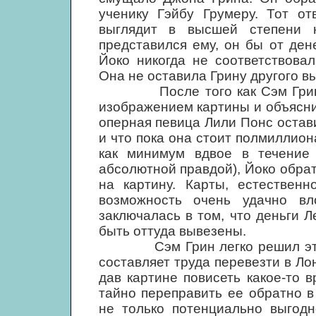
ученику Гэйбу Грумеру. Тот от
выглядит в высшей степени 
представился ему, он бы от ден
Йоко никогда не соответствова
Она не оставила Грину другого вы
После того как Сэм Грин по
изображением картины и объясни
оперная певица Лили Понс остав
и что пока она стоит полмиллион
как минимум вдвое в течение 
абсолютной правдой), Йоко обрат
на картину. Карты, естественн
возможность очень удачно вло
заключалась в том, что деньги 
быть оттуда вывезены.
Сэм Грин легко решил эту пр
составляет труда перевезти в Лон
дав картине повисеть какое-то 
тайно переправить ее обратно 
не только потенциально выгодн