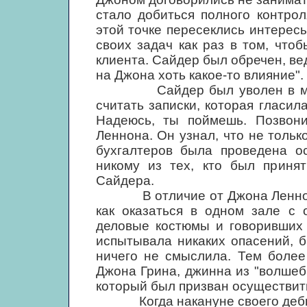
стало добиться полного контро
этой точке пересеклись интерес
своих задач как раз в том, чтоб
клиента. Сайдер был обречен, ве
на Джона хоть какое-то влияние".
Сайдер был уволен в марте 
считать записки, которая гласи
Надеюсь, ты поймешь. Позвони
Леннона. Он узнал, что не тольк
бухгалтеров была проведена ос
никому из тех, кто был приня
Сайдера.
В отличие от Джона Леннона, 
как оказаться в одном зале с 
деловые костюмы и говоривших 
испытывала никаких опасений, б
ничего не смыслила. Тем более
Джона Грина, джинна из "волшеб
который был призван осуществит
Когда накануне своего дебюта