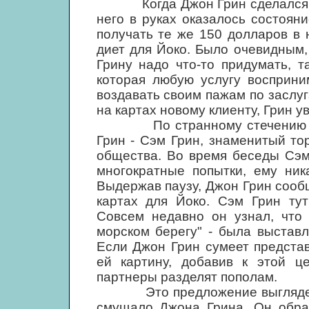
Когда Джон Грин сделался та
него в руках оказалось состоян
получать те же 150 долларов в
диет для Йоко. Было очевидным,
Грину надо что-то придумать, т
которая любую услугу восприни
воздавать своим пажам по заслу
на картах новому клиенту, Грин 
По странному стечению обсто
Грин - Сэм Грин, знаменитый то
общества. Во время беседы Сэм 
многократные попытки, ему ник
Выдержав паузу, Джон Грин сообщ
картах для Йоко. Сэм Грин ту
Совсем недавно он узнал, что 
морском берегу" - была выстав
Если Джон Грин сумеет представ
ей картину, добавив к этой ц
партнеры разделят пополам.
Это предложение выглядело 
смущало Джона Грина. Он обра