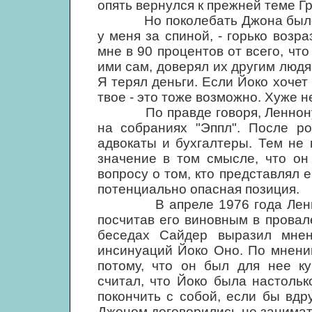
опять вернулся к прежней теме Гр
Но поколебать Джона было не
у меня за спиной, - горько возр
мне в 90 процентов от всего, чт
ими сам, доверял их другим людям
Я терял деньги. Если Йоко хочет 
твое - это тоже возможно. Хуже не
По правде говоря, Леннону н
на собраниях "Эппл". После ро
адвокаты и бухгалтеры. Тем не
значение в том смысле, что он
вопросу о том, кто представлял 
потенциально опасная позиция.
В апреле 1976 года Ленноны
посчитав его виновным в провал
беседах Сайдер выразил мнен
инсинуаций Йоко Оно. По мнени
потому, что он был для нее ку
считал, что Йоко была настольк
покончить с собой, если бы вдру
Джоном договорились не занимат