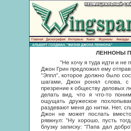
Главная
Дискография
Интервью
Книги
Журналы
Аккорды
АЛЬБЕРТ ГОЛДМАН. "ЖИЗНИ ДЖОНА ЛЕННОНА"
ЛЕННОНЫ П
"Не хочу я туда идти и не пойд
Джон Грин предложил ему отправ
"Эппл", которое должно было сос
шагами, Джон ронял слова, с
презрение к обществу деловых л
делать вид, что я что-то пони
ощущать дружеское похлопыва
раздевают меня до нитки. Нет, сп
Джон не может послать вместо 
рявкнул: "Ну хорошо, пусть тог
блузку записку: "Папа дал добро