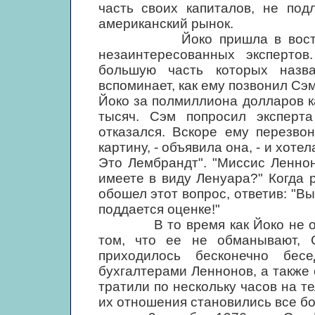
часть своих капиталов, не под
американский рынок.
Йоко пришла в восторг, н
незаинтересованных эксперто
большую часть которых назв
вспоминает, как ему позвонил Сэм
Йоко за полмиллиона долларов к
тысяч. Сэм попросил эксперта
отказался. Вскоре ему перезво
картину, - объявила она, - и хоте
Это Лембрандт". "Миссис Леннон,
имеете в виду Ленуара?" Когда 
обошел этот вопрос, ответив: "Вы
поддается оценке!"
В то время как Йоко не отхо
том, что ее не обманывают, 
приходилось бесконечно бе
бухгалтерами Леннонов, а также
тратили по нескольку часов на 
их отношения становились все б