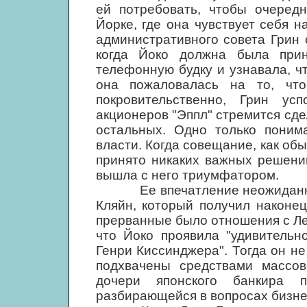
ей потребовать, чтобы очеред
Йорке, где она чувствует себя н
административного совета Грин 
когда Йоко должна была при
телефонную будку и узнавала, чт
она пожаловалась на то, чт
покровительственно, Грин ус
акционеров "Эппл" стремится сде
остальных. Одно только поним
власти. Когда совещание, как обы
принято никаких важных решений
вышла с него триумфатором.
Ее впечатление неожиданно п
Кляйн, который получил наконец
прерванные было отношения с Ле
что Йоко проявила "удивительн
Генри Киссинджера". Тогда он не
подхвачены средствами массо
дочери японского банкира 
разбирающейся в вопросах бизне