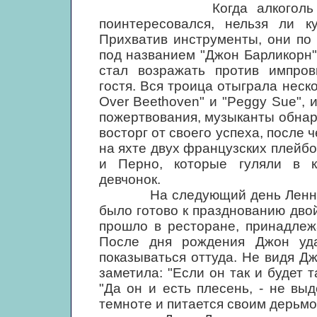
Когда алкоголь вступи
поинтересовался, нельзя ли ку
Прихватив инструменты, они по
под названием "Джон Барликорн"
стал возражать против импров
гостя. Вся троица отыграла нескол
Over Beethoven" и "Peggy Sue", 
пожертвования, музыканты обнар
восторг от своего успеха, после ч
на яхте двух французских плейб
и Перно, которые гуляли в к
девчонок.
На следующий день Леннон вы
было готово к празднованию двой
прошло в ресторане, принадлеж
После дня рождения Джон уд
показываться оттуда. Не видя Д
заметила: "Если он так и будет т
"Да он и есть плесень, - не выд
темноте и питается своим дерьмо