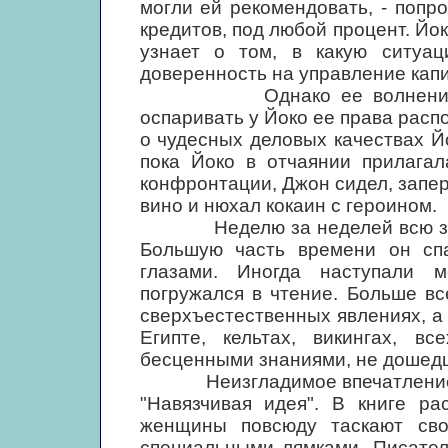
могли ей рекомендовать, - попр
кредитов, под любой процент. Йо
узнает о том, в какую ситуац
доверенность на управление кап
Однако ее волнения были
оспаривать у Йоко ее права расп
о чудесных деловых качествах Й
пока Йоко в отчаянии прилагал
конфронтации, Джон сидел, запер
вино и нюхал кокаин с героином.
Неделю за неделей всю зиму 
Большую часть времени он спа
глазами. Иногда наступали 
погружался в чтение. Больше вс
сверхъестественных явлениях, а
Египте, кельтах, викингах, в
бесценными знаниями, не дошедш
Неизгладимое впечатление пр
"Навязчивая идея". В книге ра
женщины повсюду таскают сво
специальными лямками. Писател