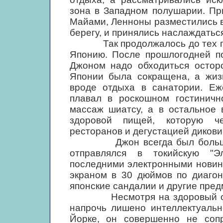
зона в Западном полушарии. Пр
Майами, Ленноны разместились в
берегу, и принялись наслаждатьс
Так продолжалось до тех пор,
Японию. После прошлогодней по
Джоном надо обходиться остор
Японии была сокращена, а жизн
вроде отдыха в санатории. Еж
плавал в роскошном гостиничн
массаж шиатсу, а в остальное
здоровой пищей, которую ч
ресторанов и дегустацией дикови
Джон всегда был большим л
отправлялся в токийскую "Э
последними электронными новинк
экраном в 30 дюймов по диагон
японские сандалии и другие пред
Несмотря на здоровый обра
напрочь лишено интеллектуальн
Йорке, он совершенно не соп