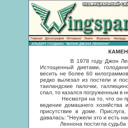
Главная
Дискография
Интервью
Книги
Журналы
Аккорды
АЛЬБЕРТ ГОЛДМАН. "ЖИЗНИ ДЖОНА ЛЕННОНА"
КАМЕН
В 1978 году Джон Леннон п
Истощенный диетами, голодани
весить не более 60 килограммо
редко вылезал из постели и по
таиландские палочки, галлюцин
спал, то казался погруженным в н
Несмотря на то, что он прод
ведение домашнего хозяйства и
присутствие в доме. Прислуга,
давалась: "Неужели это и есть н
Леннона постигла судьба Гов