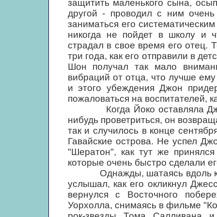
защитить маленького сына, осып
другой - проводил с ним очень
заниматься его систематическим 
никогда не пойдет в школу и ч
страдал в свое время его отец. 
три года, как его отправили в дет
Шон получал так мало вниман
вибраций от отца, что лучше ем
и этого убеждения Джон приде
пожаловаться на воспитателей, к
Когда Йоко оставляла Джона 
нибудь проветриться, он возвра
так и случилось в конце сентября
Гавайские острова. Не успел Дж
"Шератон", как тут же принялся
которые очень быстро сделали ег
Однажды, шатаясь вдоль кана
услышал, как его окликнул Джес
вернулся с Восточного побер
Уорхолла, снимаясь в фильме "К
рок-звезды Тома Салливана и