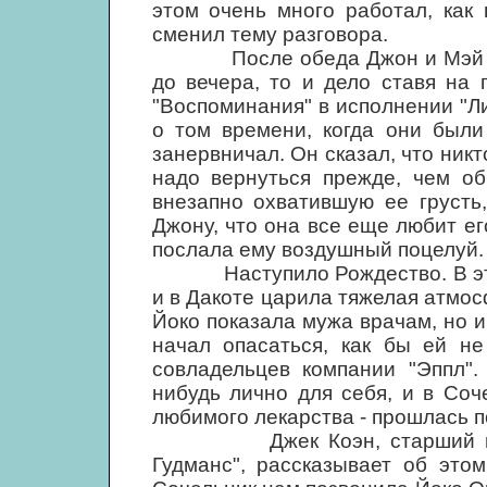
этом очень много работал, как 
сменил тему разговора.
После обеда Джон и Мэй улег
до вечера, то и дело ставя на
"Воспоминания" в исполнении "Л
о том времени, когда они были
занервничал. Он сказал, что никто
надо вернуться прежде, чем об
внезапно охватившую ее грусть
Джону, что она все еще любит его
послала ему воздушный поцелуй. 
Наступило Рождество. В это 
и в Дакоте царила тяжелая атмос
Йоко показала мужа врачам, но и
начал опасаться, как бы ей не
совладельцев компании "Эппл".
нибудь лично для себя, и в Со
любимого лекарства - прошлась п
Джек Коэн, старший продав
Гудманс", рассказывает об это