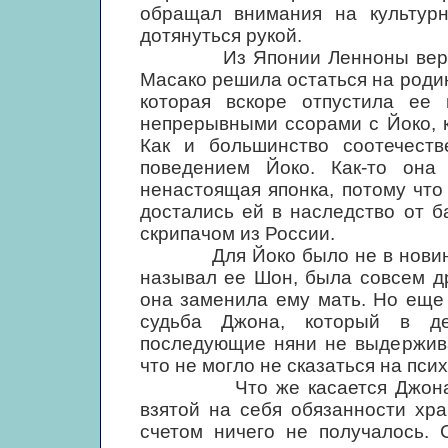
обращал внимания на культур
дотянуться рукой.
Из Японии Ленноны вернулис
Масако решила остаться на родин
которая вскоре отпустила ее
непрерывными ссорами с Йоко, к
Как и большинство соотечеств
поведением Йоко. Как-то он
ненастоящая японка, потому что
достались ей в наследство от 
скрипачом из России.
Для Йоко было не в новинку л
называл ее Шон, была совсем др
она заменила ему мать. Но еще
судьба Джона, который в де
последующие няни не выдержива
что не могло не сказаться на пси
Что же касается Джона, то 
взятой на себя обязанности хр
счетом ничего не получалось. 