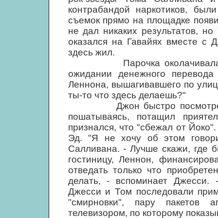
контрабандой наркотиков, были
съемок прямо на площадке появ
не дал никаких результатов, н
оказался на Гавайях вместе с 
здесь жил.
Парочка околачивалась во
ожидании денежного перевода
Леннона, вышагивавшего по улице.
ты-то что здесь делаешь?"
Джон быстро посмотрел на 
пошатываясь, потащил приятел
признался, что "сбежал от Йоко".
Эд. "Я не хочу об этом говори
Салливана. - Лучше скажи, где 
гостиницу, Леннон, финансиров
отведать только что приобрете
делать, - вспоминает Джесси. 
Джесси и Том последовали прим
"смирновки", пару пакетов 
телевизором, по которому показы