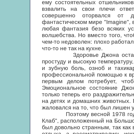
ему состоятельных отшельников
взвалить на свои плечи ответ
совершенно оторвался от д
фантастическом мире "Imagine", 
любая фантазия безо всяких ус
волшебства. Но вместо того, чт
чем-то недоволен: плохо работал
что-то не так на кухне.
Здоровье Джона оставляло 
простуду и высокую температуру,
и зубную боль, озноб и тахика
профессиональной помощью к вра
первым делом потребует, чтоб
Эмоциональное состояние Джо
только теперь его раздражитель
на детях и домашних животных. 
жаловался на то, что был лишен 
Поэтому весной 1978 года Й
Клаб", расположенный на Больш
был довольно странным, так как
отдыха, а рассматривались ис