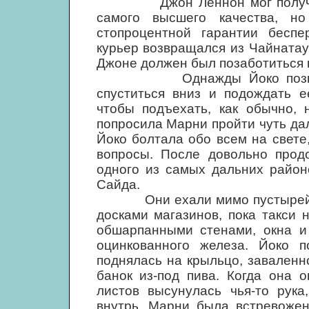
Джон Леннон мог получать 
самого высшего качества, н
стопроцентной гарантии беспе
курьер возвращался из Чайнатау
Джоне должен был позаботиться к
Однажды Йоко позвонила
спуститься вниз и подождать е
чтобы подъехать, как обычно, 
попросила Марни пройти чуть да
Йоко болтала обо всем на свете
вопросы. После довольно прод
одного из самых дальних район
Сайда.
Они ехали мимо пустырей, п
досками магазинов, пока такси 
обшарпанными стенами, окна и
оцинкованного железа. Йоко п
поднялась на крыльцо, заваленн
банок из-под пива. Когда она 
листов высунулась чья-то рука
внутрь. Марни была встревожен