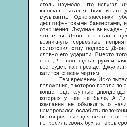
столь неумело, что испугал Д
юноша попытался объяснить отцу,
музыканта. Одноклассники у
десятифунтовыми банкнотами, и
отношения, Джулиан вынужден де
что если Джон перестанет де
возникнуть серьезные неприя
приготовил отцу подарок. Джон
словно его ударили. Вместо тог
сына, Леннон поднял руки и зая
все будет, как прежде. Джулиан
катится ко всем чертям!
Тем временем Йоко пыталась 
положения, в которое попала по 
конце года крупные дивиденды 
которых у нее не было. А Ли
компании не объявлять о начи
намеревался ослабить положение
благоприятные для остальных со
попросила своих бухгалтеров сро