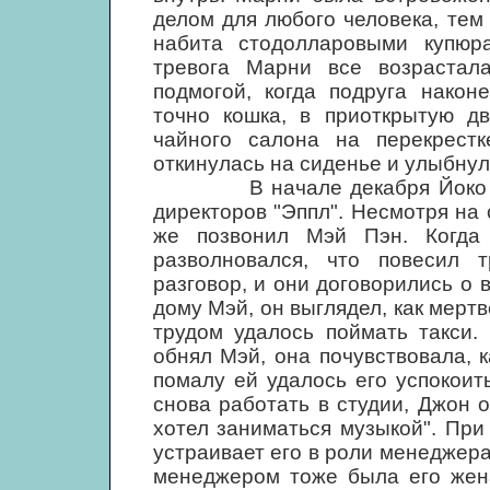
делом для любого человека, тем
набита стодолларовыми купюр
тревога Марни все возрастал
подмогой, когда подруга након
точно кошка, в приоткрытую дв
чайного салона на перекрест
откинулась на сиденье и улыбну
В начале декабря Йоко выле
директоров "Эппл". Несмотря на
же позвонил Мэй Пэн. Когда
разволновался, что повесил т
разговор, и они договорились о 
дому Мэй, он выглядел, как мерт
трудом удалось поймать такси.
обнял Мэй, она почувствовала, 
помалу ей удалось его успокоит
снова работать в студии, Джон о
хотел заниматься музыкой". При
устраивает его в роли менеджера
менеджером тоже была его жена