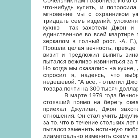
Сочельник нам позвонила Йоко Он
что-нибудь купить, и попросил
мгновение мы с охранником у
тридцать семь изделий, уложенн
кухню - так захотели Джон и 
единственное во всей квартире
зеркалом в полный рост. -А. Г.
Прошла целая вечность, прежде 
визит и предложил выпить вина
пытался вежливо извиниться за т
Но когда мы оказались на кухне, 
спросил я, надеясь, что вы
недешевой. "А все, - ответил Джо
товара почти на 300 тысяч доллар
В марте 1979 года Ленноны а
стоявший прямо на берегу океа
приехал Джулиан, Джон захот
отношения. Он стал учить Джулиа
за то, что в течение стольких ле
пытался заменить истинную люб
диаметрально изменить схему вз