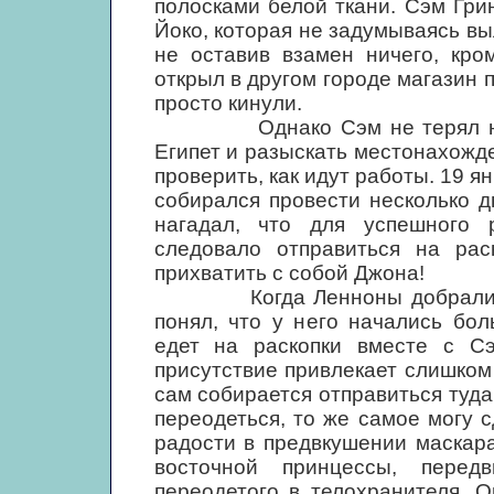
полосками белой ткани. Сэм Гри
Йоко, которая не задумываясь вы
не оставив взамен ничего, кро
открыл в другом городе магазин п
просто кинули.
Однако Сэм не терял надеж
Египет и разыскать местонахожде
проверить, как идут работы. 19 я
собирался провести несколько д
нагадал, что для успешного 
следовало отправиться на рас
прихватить с собой Джона!
Когда Ленноны добрались до
понял, что у него начались бо
едет на раскопки вместе с Сэ
присутствие привлекает слишком 
сам собирается отправиться туд
переодеться, то же самое могу с
радости в предвкушении маскар
восточной принцессы, перед
переодетого в телохранителя. 