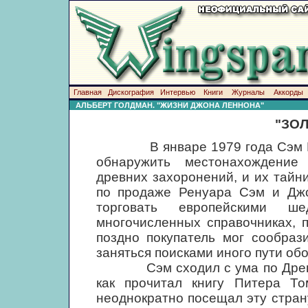
Главная
Дискография
Интервью
Книги
Журналы
Аккорды
АЛЬБЕРТ ГОЛДМАН. "ЖИЗНИ ДЖОНА ЛЕННОНА"
"ЗО
В январе 1979 года Сэм Грин
обнаружить местонахождение
древних захоронений, и их тайни
по продаже Ренуара Сэм и Джо
торговать европейскими ш
многочисленных справочниках, 
поздно покупатель мог сообраз
заняться поисками иного пути об
Сэм сходил с ума по Древнему
как прочитал книгу Питера То
неоднократно посещал эту страну