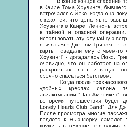
В конце концов спасение приш
в Каире Тома Хоувинга, бывшего
встречался с Йоко, когда она по
сказал ей, что цена явно завы
Хоувинга в Каире, Ленноны встре
в тайной и опасной операции.
использовать эту случайную встр
связаться с Джоном Грином, кото
карты поведали ему о чьем-то 
Хоувинг!" - догадалась Йоко. Гр
очевидно, что он работает на е
раскроет их планы и выдаст по
срочно спасаться бегством.
Когда после трехчасового ож
удобных креслах салона пе
авиакомпании "Пан-Америкен", в
во время путешествия будет де
Lonely Hearts Club Band". Для Д
После просмотра многие пассаж
подлете к Нью-Йорку самолет 
кружить в течение нескольких 