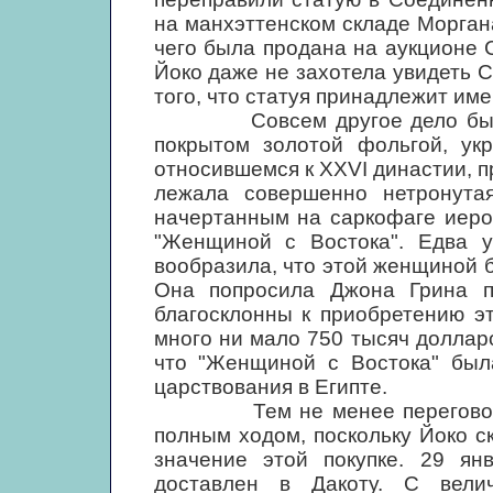
на манхэттенском складе Моргана
чего была продана на аукционе 
Йоко даже не захотела увидеть 
того, что статуя принадлежит име
Совсем другое дело была ис
покрытом золотой фольгой, ук
относившемся к XXVI династии, п
лежала совершенно нетронута
начертанным на саркофаге иеро
"Женщиной с Востока". Едва у
вообразила, что этой женщиной 
Она попросила Джона Грина п
благосклонны к приобретению эт
много ни мало 750 тысяч долларо
что "Женщиной с Востока" был
царствования в Египте.
Тем не менее переговоры п
полным ходом, поскольку Йоко с
значение этой покупке. 29 ян
доставлен в Дакоту. С вели