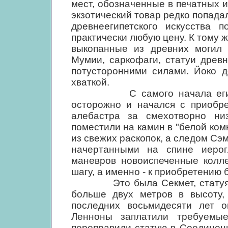
мест, обозначенные в печатных и
экзотический товар редко попада
древнеегипетского искусства 
практически любую цену. К тому ж
выкопанные из древних могил 
Мумии, саркофаги, статуи древн
потусторонними силами. Йоко д
хваткой.
С самого начала египетск
осторожно и начался с приобре
алебастра за смехотворно ни
поместили на камин в "белой ком
из свежих раскопок, а следом Сэ
начертанными на спине иерог
маневров новоиспеченные колл
шагу, а именно - к приобретению 
Это была Секмет, статуя сид
больше двух метров в высоту,
последних восьмидесяти лет 
Ленноны заплатили требуемы
переправили статую в Соединен