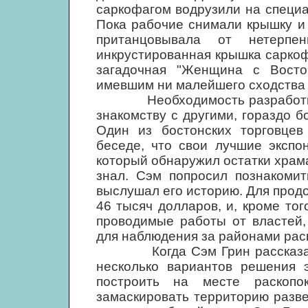
саркофагом водрузили на специ
Пока рабочие снимали крышку и
пританцовывала от нетерпе
инкрустированная крышка саркоф
загадочная "Женщина с Восто
имевшим ни малейшего сходства 
Необходимость разработки ег
знакомству с другими, гораздо 
Один из бостонских торговцев
беседе, что свои лучшие экспо
который обнаружил остатки храма
знал. Сэм попросил познакомит
выслушал его историю. Для прод
46 тысяч долларов, и, кроме то
проводимые работы от властей,
для наблюдения за районами раск
Когда Сэм Грин рассказал об
несколько вариантов решения 
построить на месте раскоп
замаскировать территорию разв