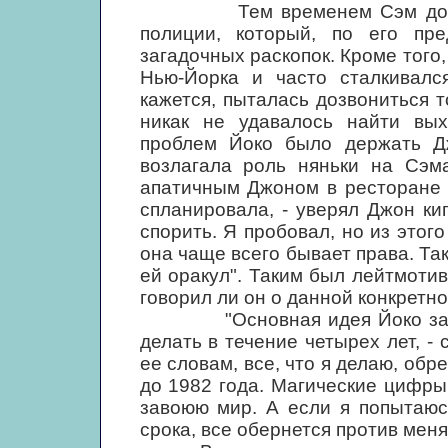
Тем временем Сэм договори
полиции, который, по его пр
загадочных раскопок. Кроме того
Нью-Йорка и часто сталкивалс
кажется, пыталась дозвониться 
никак не удавалось найти вы
проблем Йоко было держать Д
возлагала роль няньки на Сэма
апатичным Джоном в ресторане 
спланировала, - уверял Джон ки
спорить. Я пробовал, но из этог
она чаще всего бывает права. Так
ей оракул". Таким был лейтмотив
говорил ли он о данной конкретно
"Основная идея Йоко заключа
делать в течение четырех лет, -
ее словам, все, что я делаю, обр
до 1982 года. Магические цифры 
завоюю мир. А если я попытаюс
срока, все обернется против меня