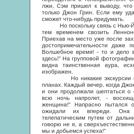
лжи, Сэм пришел к выводу, что
только Джон Грин. Если ему уд
сможет что-нибудь придумать.
Но поскольку связь с Нью-Йор
тем временем свозить Леннон
Приехав на место уже после зах
достопримечательности даже п
Волшебное время! - то и дело 
здесь!" На групповой фотографи
видна таинственная аура, ис
изображен.
Но никакие экскурсии не мо
планах. Каждый вечер, когда Джо
и они продолжали шептаться о 
всю ночь напролет, - восхи
женщина!" Напрасно пытался о
ожидали их впереди. Она з
телепатическим путем от дальни
говорю не я, а сверхъестественн
мы и добьемся успеха!"