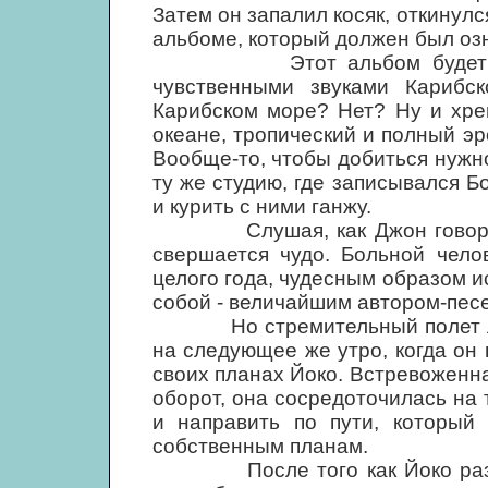
Затем он запалил косяк, откинулс
альбоме, который должен был оз
Этот альбом будет от нач
чувственными звуками Карибс
Карибском море? Нет? Ну и хрен
океане, тропический и полный эр
Вообще-то, чтобы добиться нужно
ту же студию, где записывался Б
и курить с ними ганжу.
Слушая, как Джон говорит, Ф
свершается чудо. Больной чело
целого года, чудесным образом 
собой - величайшим автором-пес
Но стремительный полет лен
на следующее же утро, когда он 
своих планах Йоко. Встревоженн
оборот, она сосредоточилась на 
и направить по пути, который
собственным планам.
После того как Йоко разрод