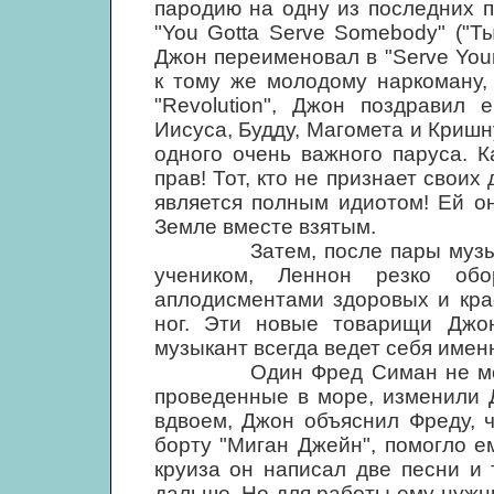
пародию на одну из последних 
"You Gotta Serve Somebody" ("Т
Джон переименовал в "Serve Your
к тому же молодому наркоману,
"Revolution", Джон поздравил 
Иисуса, Будду, Магомета и Кришну
одного очень важного паруса. 
прав! Тот, кто не признает свои
является полным идиотом! Ей о
Земле вместе взятым.
Затем, после пары музыкал
учеником, Леннон резко об
аплодисментами здоровых и кра
ног. Эти новые товарищи Джон
музыкант всегда ведет себя именн
Один Фред Симан не мог опо
проведенные в море, изменили 
вдвоем, Джон объяснил Фреду, 
борту "Миган Джейн", помогло е
круиза он написал две песни и 
дальше. Но для работы ему нужн