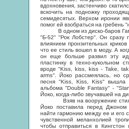
вдохновения, застенчиво скатилс
вскочить на подножку проходящ
семидесятых. Верхом иронии яв
помог ей взобраться на гребень "
В одном из диско-баров Гамил
"Б-52" "Рок Лобстер". Он сразу
влиянием пронзительных криков
что ее стиль вошел в моду. А ко
он еще больше развил эту ид
пластинку в техно-кукольном ст
вроде "Kiss, kiss, kiss - Take, tak
arms". Йоко рассмеялась, но с
песня "Kiss, Kiss, Kiss" вышл
альбома "Double Fantasy" - "Sta
Йоко, когда-либо звучавшей на ди
Взяв на вооружение стиль те
Йоко поставила перед Джоном
найти гармонию между ее и его 
чувственной меланхолией тропи
чтобы отправиться в Кингстон 