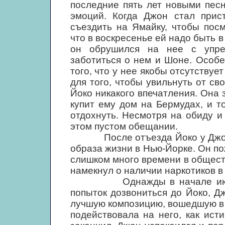
последние пять лет новыми песн
эмоций. Когда Джон стал прис
съездить на Ямайку, чтобы посм
что в воскресенье ей надо быть в
он обрушился на нее с упре
заботиться о нем и Шоне. Особе
того, что у нее якобы отсутствуе
для того, чтобы увильнуть от св
Йоко никакого впечатления. Она з
купит ему дом на Бермудах, и т
отдохнуть. Несмотря на обиду 
этом пустом обещании.
После отъезда Йоко у Джона 
образа жизни в Нью-Йорке. Он по
слишком много времени в общест
намекнул о наличии наркотиков в
Однажды в начале июля, п
попыток дозвониться до Йоко, Д
лучшую композицию, вошедшую в "D
подействовала на него, как ист