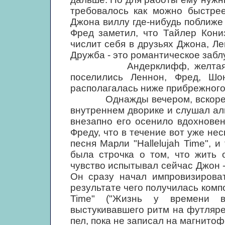
требовалось как можно быстрее
Джона виллу где-нибудь поближе 
Фред заметил, что Тайлер Кони
числит себя в друзьях Джона, Ле
Дружба - это романтическое забл
Андерклифф, желтая вилла
поселились Леннон, Фред, Шо
располагалась ниже прибрежного 
Однажды вечером, вскоре пос
внутреннем дворике и слушал аль
внезапно его осенило вдохнове
Фреду, что в течение вот уже нес
песня Марли "Hallelujah Time", и
была строчка о том, что жить 
чувство испытывал сейчас Джон - 
Он сразу начал импровизироват
результате чего получилась компо
Time" ("Жизнь у времени в
выстукивавшего ритм на футляре
пел, пока не записал на магнитофо