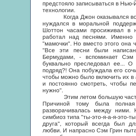
предстояло записываться в Нью-
технологии.
Когда Джон оказывался во вла
нуждался в моральной поддерж
Шоттон часами просиживал в н
работал над песнями. Именно
"мамочки". Но вместо этого она 
"Все эти песни были написа
Бермудами, - вспоминает Сэм
буквально преследовал ее... О
подряд?! Она побуждала его соч
чтобы можно было включить их в 
и постоянно смотреть, чтобы п
нужно".
Этим летом большую часть вр
Причиной тому была полная 
разворачивалась между ними. 
симбиоз типа "ты-это-я-а-я-это-т
друга", который всегда был д
любви. И напрасно Сэм Грин пыт