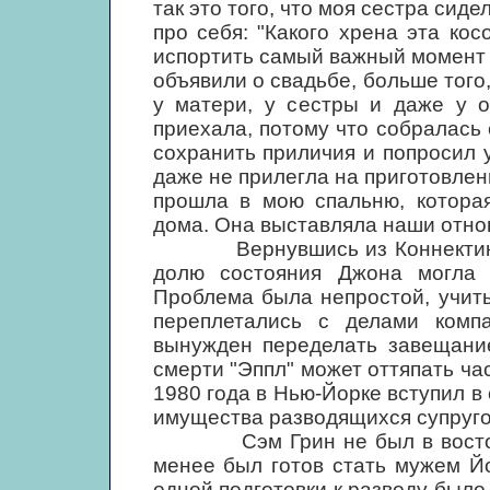
так это того, что моя сестра сиде
про себя: "Какого хрена эта ко
испортить самый важный момент в
объявили о свадьбе, больше того,
у матери, у сестры и даже у о
приехала, потому что собралась
сохранить приличия и попросил у
даже не прилегла на приготовленн
прошла в мою спальню, котора
дома. Она выставляла наши отно
Вернувшись из Коннектикута,
долю состояния Джона могла 
Проблема была непростой, учит
переплетались с делами комп
вынужден переделать завещание
смерти "Эппл" может оттяпать ча
1980 года в Нью-Йорке вступил в
имущества разводящихся супругов
Сэм Грин не был в восторге 
менее был готов стать мужем Йо
одной подготовки к разводу было 