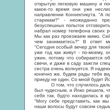
открытую легковую машину и пое
какое-то время они уже несли
направлении Коннектикута. "А п
старикам?" - неожиданно пре
безуспешных попыток отговорить
набрал номер телефона своих ро
Мы как раз проезжаем мимо. Сей
чем занимаетесь?" В ответ ми
"Сегодня особый вечер для твоей
уже год как живут - по-моему, 
ужин, потому что собираются об
свечи, и даже в саду зажгли сп
сестра очень волнуется. Я надеюс
конечно же, будем рады тебя вид
приеду не один. Со мной будет Йо
О том, что случилось дальше,
был чудесным, и Йоко решила, чт
себя так, будто находилась в к
"Могу себе представить, как мы
наши волосы будут совсем седым