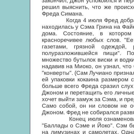
закончил, Джон успокоился и пер
решил выяснить, что же происх
Фреда Симана.
Когда 4 июля Фред добрался 
находилась у Сэма Грина на Фай
дома. Состояние, в которо
красноречивее любых слов. "Ее
газетами, грязной одеждой,
полуразложившейся пищи". П
множество бутылок виски и водк
надавив на Миоко, он узнал, чт
"конверты". (Сам Лучиано призна
ей упаковки кокаина размером с
больше всего Фреда сразил слух 
Джоном и перетащить его личные 
хочет выйти замуж за Сэма, и пр
Само собой, он ни словом не о
Джоном. Фред не собирался развя
Конец июля ознаменовался 
"Баллады о Сэме и Йоко". Сэм б
на лимузинах и самолетах. Одн