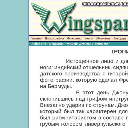
Главная
Дискография
Интервью
Книги
Журналы
Аккорды
АЛЬБЕРТ ГОЛДМАН. "ЖИЗНИ ДЖОНА ЛЕННОНА"
ТРОП
Истощенное лицо и длинные
ноги: индийский отшельник, сидя
датского производства с гитаро
фотографии, которую сделал Фр
на Бермуды.
В этот день Джону захоте
склонившись над грифом инстру
Внезапно ударив по струнам, Джо
который был так характерен для 
был ритм-гитаристом в составе г
грубым голосом ливерпульского