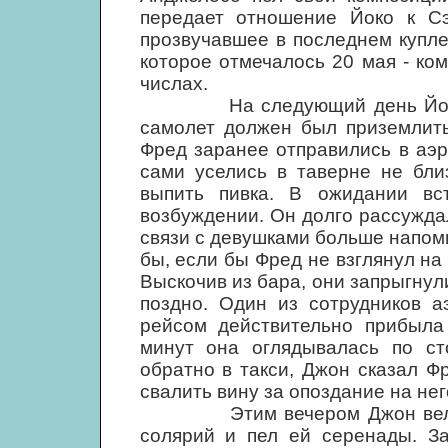
передает отношение Йоко к Сэ
прозвучавшее в последнем купле
которое отмечалось 20 мая - ко
числах.
На следующий день Йоко вс
самолет должен был приземлить
Фред заранее отправились в аэр
сами уселись в таверне не бли
выпить пивка. В ожидании вс
возбуждении. Он долго рассуждал
связи с девушками больше напом
бы, если бы Фред не взглянул на
Выскочив из бара, они запрыгнули
поздно. Один из сотрудников а
рейсом действительно прибыла 
минут она оглядывалась по ст
обратно в такси, Джон сказал Ф
свалить вину за опоздание на нег
Этим вечером Джон вел себя
солярий и пел ей серенады. За