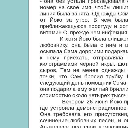
- она без устали преследовала
номер на свое имя, чтобы лишит
линия была занята. Однажды Сэм
от Йоко за утро. В чем была
приближающуюся простуду и хот
витамин С, прежде чем инфекция 
И хотя Йоко была слишком тр
любовнику, она была с ним и щ
осыпала Сэма дорогими подарками
к нему приехать, отправляла 
килограммами черной икры, шот
сыров. Тем не менее однажды 
точки, что Сэм бросил трубку.
следующий день помощник Сэма д
она подарила ему желтый брилли
стоимостью около четырех тысяч
Вечером 26 июня Йоко пригла
где устроила демонстрационное
Она требовала его присутствия
сочинение любовных песен, и он
Анджелесе пел свои композиции