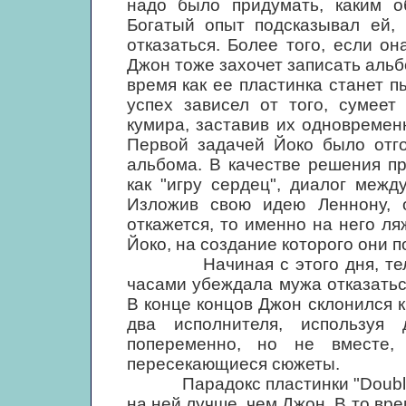
надо было придумать, каким о
Богатый опыт подсказывал ей, 
отказаться. Более того, если о
Джон тоже захочет записать альб
время как ее пластинка станет п
успех зависел от того, сумеет
кумира, заставив их одновреме
Первой задачей Йоко было отго
альбома. В качестве решения п
как "игру сердец", диалог меж
Изложив свою идею Леннону, 
откажется, то именно на него л
Йоко, на создание которого они 
Начиная с этого дня, телеф
часами убеждала мужа отказаться
В конце концов Джон склонился к
два исполнителя, используя
попеременно, но не вместе,
пересекающиеся сюжеты.
Парадокс пластинки "Double Fa
на ней лучше, чем Джон. В то вр