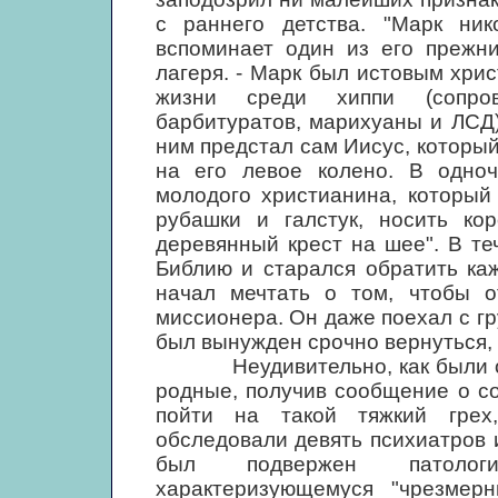
с раннего детства. "Марк ник
вспоминает один из его прежни
лагеря. - Марк был истовым хри
жизни среди хиппи (сопров
барбитуратов, марихуаны и ЛСД)
ним предстал сам Иисус, который 
на его левое колено. В одноч
молодого христианина, который
рубашки и галстук, носить ко
деревянный крест на шее". В те
Библию и старался обратить каж
начал мечтать о том, чтобы о
миссионера. Он даже поехал с гр
был вынужден срочно вернуться, 
Неудивительно, как были огор
родные, получив сообщение о с
пойти на такой тяжкий грех
обследовали девять психиатров 
был подвержен патологич
характеризующемуся "чрезмерн