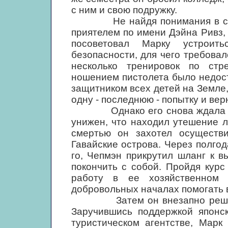
с ним и свою подружку.
Не найдя понимания в собст
приятелем по имени Дэйна Ривз,
посоветовал Марку устроит
безопасности, для чего требовал
несколько тренировок по стр
ношением пистолета было недост
защитником всех детей на Земле
одну - последнюю - попытку и вер
Однако его снова ждала неуд
унижен, что находил утешение 
смертью он захотел осуществ
Гавайские острова. Через полгод
го, Чепмэн прикрутил шланг к 
покончить с собой. Пройдя курс
работу в ее хозяйственном 
добровольных началах помогать 
Затем он внезапно решил со
Заручившись поддержкой японс
туристическом агентстве, Марк