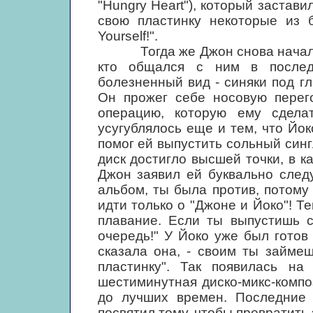
"Hungry Heart"), который застави
свою пластинку некоторые из б
Yourself!".
Тогда же Джон снова начал зло
кто общался с ним в послед
болезненный вид - синяки под г
Он прожег себе носовую перег
операцию, которую ему сдела
усугублялось еще и тем, что Йок
помог ей выпустить сольный сингл
диск достигло высшей точки, в 
Джон заявил ей буквально след
альбом, ты была против, потому 
идти только о "Джоне и Йоко"! Т
плавание. Если ты выпустишь с
очередь!" У Йоко уже был готов о
сказала она, - своим ты займеш
пластинку". Так появилась на 
шестиминутная диско-микс-компо
до лучших времен. Последние
посвятил тому, чтобы превратить 