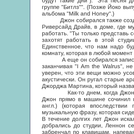
будут такие дни"): "Эта песня 
группе "Битлз"". (Позже Йоко вы
альбома "Milk and Honey".)
Джон собирался также создать
Риверсайд Драйв, в доме, где 
работать. "Ты только представь с
захотят работать в этой студи
Единственное, что нам надо бу
комнату, которая в любой момент
А еще он собирался записать с
заканчивая "I Am the Walrus", не
уверен, что эти вещи можно усо
акустически. Он ругал старые а
Джорджа Мартина, который назва
Как-то днем, когда Джон и Дж
Джон прямо в машине сочинил пе
англ.) (которая впоследствии
музыкальную фразу, которая сидел
В течение долгих лет Джон искал
добрались до студии, Леннон се
забренчал по клавишам, напева