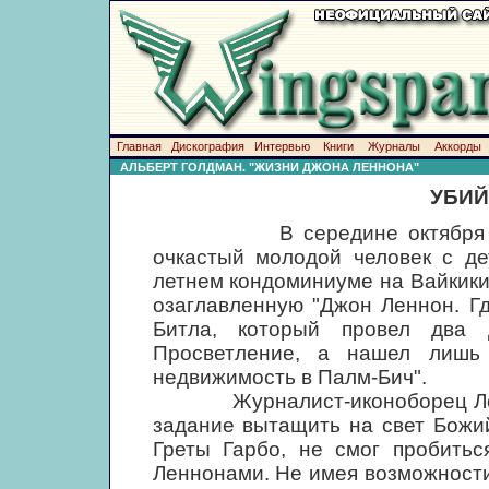
Главная
Дискография
Интервью
Книги
Журналы
Аккорды
АЛЬБЕРТ ГОЛДМАН. "ЖИЗНИ ДЖОНА ЛЕННОНА"
УБИЙ
В середине октября 1980 
очкастый молодой человек с де
летнем кондоминиуме на Вайкики-
озаглавленную "Джон Леннон. Гд
Битла, который провел два 
Просветление, а нашел лишь 
недвижимость в Палм-Бич".
Журналист-иконоборец Лоре
задание вытащить на свет Божи
Греты Гарбо, не смог пробитьс
Леннонами. Не имея возможности 