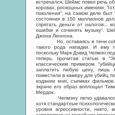
встречался, Шеймс повел речь об
коровах, роскошных имениях. Тот
поколения", на самом деле был
состояния в 150 миллионов дол
спрятать деньги от налогов... 
ошибки и сочинять музыку". Ше
Джона Леннона.
Но, оставаясь в тени собст
такого рода нападки. И ему п
поскольку Марк Дэвид Чепмэн под
теперь, прочитав статью в "Эс
классическим примером "убийцы
заплатить любую цену, лишь 
поместили в камеру для убийц т
издании книг, съемках фильмов
экране его образ воплощал Тим
Мердок.
Чепмэну легко удавалось ск
хотя стандартные психологически
уровня агрессивности, никто, 
заподозрил ни малейших признак