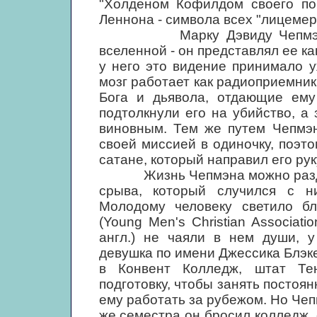
"Холденом Кофилдом своего по
Леннона - символа всех "лицемер
Марку Дэвиду Чепмэну бы
вселенной - он представлял ее ка
у него это видение принимало 
мозг работает как радиоприемник
Бога и дьявола, отдающие ему
подтолкнули его на убийство, а 
виновным. Тем же путем Чепмэн
своей миссией в одиночку, поэт
сатане, который направил его рук
Жизнь Чепмэна можно разделит
срыва, который случился с н
Молодому человеку светило б
(Young Men's Christian Associat
англ.) не чаяли в нем души, у
девушка по имени Джессика Блэк
в Конвент Колледж, штат Те
подготовку, чтобы занять постоя
ему работать за рубежом. Но Чеп
же семестра он бросил колледж, 