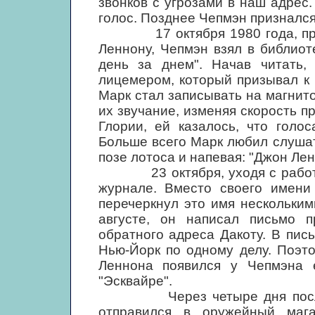
звонков с угрозами в наш адрес. 
голос. Позднее Чепмэн признался,
17 октября 1980 года, прочи
Леннону, Чепмэн взял в библиот
день за днем". Начав читать,
лицемером, который призывал к 
Марк стал записывать на магнито
их звучание, изменяя скорость п
Глории, ей казалось, что голо
Больше всего Марк любил слушат
позе лотоса и напевая: "Джон Лен
23 октября, уходя с работы, 
журнале. Вместо своего имени
перечеркнул это имя нескольки
августе, он написал письмо п
обратного адреса Дакоту. В пис
Нью-Йорк по одному делу. Поэто
Леннона появился у Чепмэна 
"Эсквайре".
Через четыре дня после тог
отправился в оружейный маг