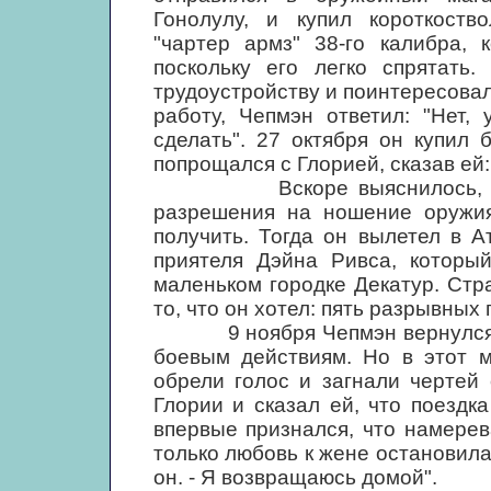
Гонолулу, и купил короткоств
"чартер армз" 38-го калибра, 
поскольку его легко спрятать.
трудоустройству и поинтересовал
работу, Чепмэн ответил: "Нет,
сделать". 27 октября он купил 
попрощался с Глорией, сказав ей:
Вскоре выяснилось, что Че
разрешения на ношение оружия
получить. Тогда он вылетел в А
приятеля Дэйна Ривса, которы
маленьком городке Декатур. Стр
то, что он хотел: пять разрывных 
9 ноября Чепмэн вернулся в Н
боевым действиям. Но в этот м
обрели голос и загнали чертей
Глории и сказал ей, что поездк
впервые признался, что намерев
только любовь к жене остановила 
он. - Я возвращаюсь домой".