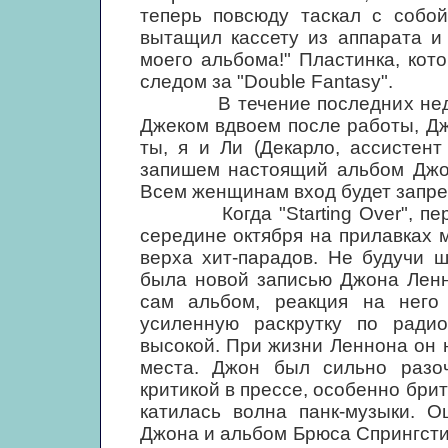
теперь повсюду таскал с собой
вытащил кассету из аппарата и
моего альбома!" Пластинка, кот
следом за "Double Fantasy".
В течение последних недель 
Джеком вдвоем после работы, Дж
ты, я и Ли (Декарло, ассистент 
запишем настоящий альбом Джон
Всем женщинам вход будет запреще
Когда "Starting Over", первый
середине октября на прилавках 
верха хит-парадов. Не будучи 
была новой записью Джона Ленн
сам альбом, реакция на него
усиленную раскрутку по ради
высокой. При жизни Леннона он 
места. Джон был сильно разо
критикой в прессе, особенно бри
катилась волна панк-музыки. 
Джона и альбом Брюса Спрингстин