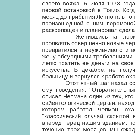
своего вояжа. 6 июля 1978 год
первой остановкой в Токио. Ког
месяц до прибытия Леннона в Гоно
произошедшей с ним переменой
раскрепощен и планировал сдела
Женившись на Глории Абе 
проявлять совершенно новые че
превратился в неуживчивого и в
жену абсурдными требованиями и
легко тратить ее деньги на сво
искусства. В декабре, не полу
больницу и вернулся к работе ох
Этот явный шаг назад сопро
ему поведения. "Отвратительны
описал Чепмэна один из тех, кт
сайентологической церкви, наход
котором работал Чепмэн, оха
"классический случай скрытой 
вперед перед нашим зданием, по
течение трех месяцев мы ежед