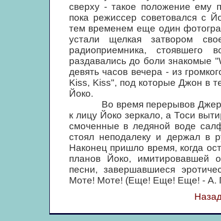
сверху - такое положение ему 
пока режиссер советовался с Й
тем временем еще один фотограф
устали щелкая затвором свое
радиоприемника, стоявшего в
раздавались до боли знакомые "W
девять часов вечера - из громког
Kiss, Kiss", под которые Джон в 
Йоко.
Во время перерывов Джерри Г
к лицу Йоко зеркало, а Тоси выти
смоченные в ледяной воде салф
стоял неподалеку и держал в р
Наконец пришло время, когда ос
планов Йоко, имитировавшей о
песни, завершавшиеся эротичес
Моте! Моте! (Еще! Еще! Еще! - А. Г
Назад