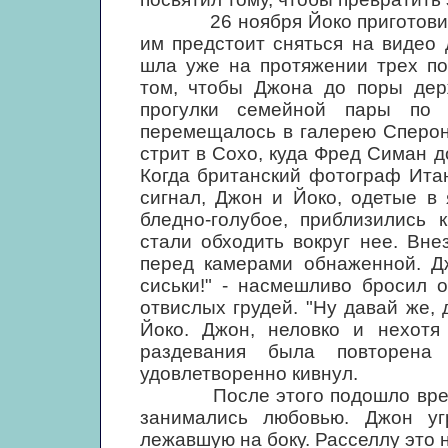
26 ноября Йоко приготовила Д
им предстоит сняться на видео 
шла уже на протяжении трех по
том, чтобы Джона до поры дер
прогулки семейной пары по 
перемещалось в галерею Сперон
стрит в Сохо, куда Фред Симан д
Когда британский фотограф Ита
сигнал, Джон и Йоко, одетые в 
бледно-голубое, приблизились 
стали обходить вокруг нее. Вн
перед камерами обнаженной. Дж
сиськи!" - насмешливо бросил 
отвислых грудей. "Ну давай же, 
Йоко. Джон, неловко и нехотя
раздевания была повторена
удовлетворенно кивнул.
После этого подошло время с
занимались любовью. Джон уг
лежавшую на боку. Расселлу это 