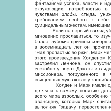
фантазиями успеха, власти и ид
окружающих, потребностью в
чувствами злобы, стыда, уни
требованием особого к себе
суицидальным жестам, имеющим
Если на первый взгляд убийс
мгновенно прославиться, то изу
более глубокие причины совершен
в восемнадцать лет он прочит
"Над пропастью во ржи", Марк Че
этого произведения Холденом К
застрелил Леннона, он опусти
спокойно у ворот Дакоты и гляд
миссионера, погруженного в
священных мук в котле у канниба
Холден и Марк имели один и
детям и к самому понятию детс
всего мира взрослых, особенно
авансцену, которых Марк счит
выполняя "задачу первостепенн