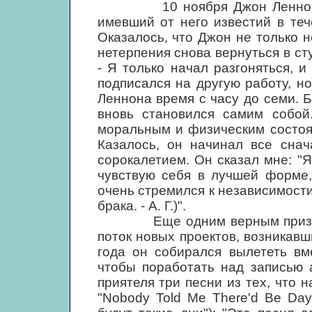
10 ноября Джон Леннон поз
имевший от него известий в теч
Оказалось, что Джон не только н
нетерпения снова вернуться в сту
- Я только начал разгоняться, и
подписался на другую работу, н
Леннона время с часу до семи. 
вновь становился самим собой
моральным и физическим состоян
Казалось, он начинал все снач
сорокалетием. Он сказал мне: "Я
чувствую себя в лучшей форме,
очень стремился к независимости
брака. - А. Г.)".
Еще одним верным признако
поток новых проектов, возникавш
года он собирался вылететь вм
чтобы поработать над записью 
приятеля три песни из тех, что 
"Nobody Told Me There'd Be Days