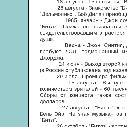
18 августа - 15 сентября - Вт
28 августа - Знакомство "Битл
"Дельмонико". Боб Дилан приобща
1965, январь - Джон сочиняе
"Битлз". Позже он признается,
свидетельствовавшим о растеря
душе.
Весна - Джон, Синтия, Джо
пробуют ЛСД, подмешанный и
Джорджа.
24 июня - Выход второй книги
(в России опубликована под назва
29 июля - Премьера фильма "
15 августа - Выступление 
количеством зрителей - 60 тыся
Сборы от концерта также сост
долларов.
27 августа - "Битлз" встреча
Бель Эйр. Не зная музыкантов 
"Битл".
26 октября - "Битлз" удостаи