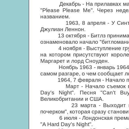
Декабрь - На прилавках магаз
"Please Please Me". Через нед
названием.
1963, 8 апреля - У Синтии 
Джулиан Леннон.
13 октября - Битлз принимают 
ознаменовало начало "битломани
4 ноября - Выступление групп
на котором присутствуют короле
Маргарет и лорд Сноуден.
Ноябрь 1963 - январь 1964 - "
самом разгаре, о чем сообщает л
1964, 7 февраля - Начало пер
Март - Начало съемок перво
Day's Night". Песня "Can't B
Великобритании и США.
23 марта - Выходит первая
почерком", которая сразу станов
6 июля - Лондонская премьер
"A Hard Day's Night".