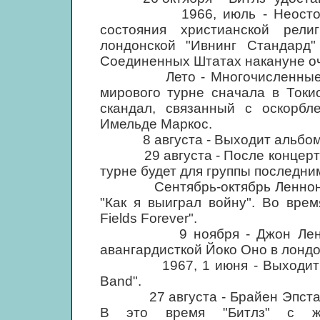
1966, июль - Неосторожны
состояния христианской рели
лондонской "Ивнинг Стандард
Соединенных Штатах накануне оч
Лето - Многочисленные про
мирового турне сначала в Токи
скандал, связанный с оскорбл
Имельде Маркос.
8 августа - Выходит альбом "
29 августа - После концерта в
турне будет для группы последни
Сентябрь-октябрь Леннон сн
"Как я выиграл войну". Во врем
Fields Forever".
9 ноября - Джон Леннон зн
авангардисткой Йоко Оно в лондо
1967, 1 июня - Выходит альбо
Band".
27 августа - Брайен Эпстайн 
В это время "Битлз" с ж