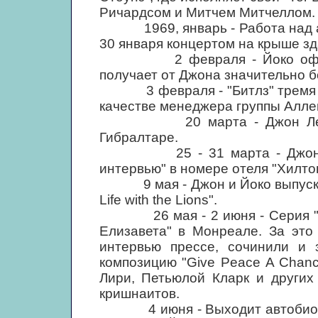
Ричардсом и Митчем Митчеллом.
1969, январь - Работа над аль
30 января концертом на крыше зд
2 февраля - Йоко оформляе
получает от Джона значительно б
3 февраля - "Битлз" тремя го
качестве менеджера группы Алле
20 марта - Джон Леннон 
Гибралтаре.
25 - 31 марта - Джон и Йо
интервью" в номере отеля "Хилто
9 мая - Джон и Йоко выпускают
Life with the Lions".
26 мая - 2 июня - Серия "пос
Елизавета" в Монреале. За это
интервью прессе, сочинили и 
композицию "Give Peace A Chan
Лири, Петьюлой Кларк и других
кришнаитов.
4 июня - Выходит автобиогра