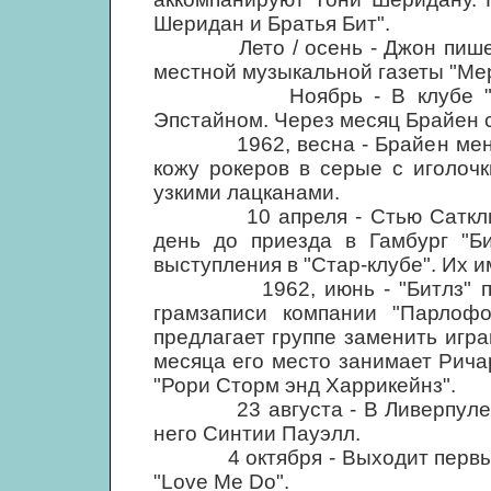
Шеридан и Братья Бит".
Лето / осень - Джон пишет п
местной музыкальной газеты "Мер
Ноябрь - В клубе "Кэверн
Эпстайном. Через месяц Брайен 
1962, весна - Брайен меняет 
кожу рокеров в серые с иголоч
узкими лацканами.
10 апреля - Стью Сатклифф 
день до приезда в Гамбург "Би
выступления в "Стар-клубе". Их 
1962, июнь - "Битлз" попа
грамзаписи компании "Парлофо
предлагает группе заменить игр
месяца его место занимает Рича
"Рори Сторм энд Харрикейнз".
23 августа - В Ливерпуле Дж
него Синтии Пауэлл.
4 октября - Выходит первый с
"Love Me Do".