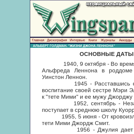
Главная
Дискография
Интервью
Книги
Журналы
Аккорды
АЛЬБЕРТ ГОЛДМАН. "ЖИЗНИ ДЖОНА ЛЕННОНА"
ОСНОВНЫЕ ДАТЫ
1940, 9 октября - Во время б
Альфреда Леннона в роддоме
Уинстон Леннон.
1945 - Расставшись с Аль
воспитание своей сестре Мэри Э
к "тете Мими" и ее мужу Джорджу
1952, сентябрь - Незадолг
поступает в среднюю школу Куорр
1955, 5 июня - От кровоизлия
тети Мими Джордж Смит.
1956 - Джулия дает Джону