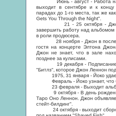
Июнь - август - Работа над а
выходит в сентябре и к концу 
парадах до 1-го места, так же как
Gets You Through the Night".
21 - 25 октября - Джон во
завершить работу над альбомом "
в роли продюсера.
28 ноября - Джон в последний
гостя на концерте Элтона Джон
Джон не знает, что в зале нах
позднее за кулисами.
19 декабря - Подписание со
"Битлз", которое Джон Леннон по
1975, 31 января - Йоко удает
Февраль - Йоко узнает, что 
23 февраля - Выходит альбом
9 октября - В день рождения 
Таро Оно Леннон. Джон объявляет
стейт-билдинг".
24 октября - выходит сборник
под названием "Shaved Fish".