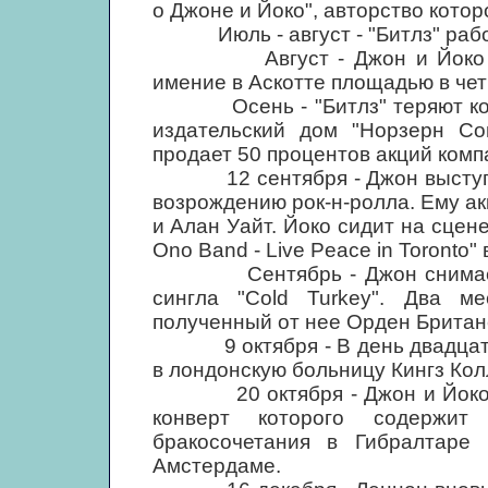
о Джоне и Йоко", авторство кото
Июль - август - "Битлз" работ
Август - Джон и Йоко пере
имение в Аскотте площадью в чет
Осень - "Битлз" теряют контр
издательский дом "Норзерн Со
продает 50 процентов акций комп
12 сентября - Джон выступает
возрождению рок-н-ролла. Ему а
и Алан Уайт. Йоко сидит на сцене
Ono Band - Live Peace in Toronto"
Сентябрь - Джон снимает р
сингла "Cold Turkey". Два м
полученный от нее Орден Британ
9 октября - В день двадцатид
в лондонскую больницу Кингз Кол
20 октября - Джон и Йоко вы
конверт которого содержит
бракосочетания в Гибралтаре
Амстердаме.