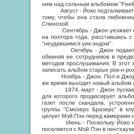
ним над сольным альбомом "Feeli
Август - Йоко подталкивает с
тому, чтобы она стала любовни
Спинозой.
Сентябрь - Джон уезжает с Мэ
на полтора года, расставшись с
"неудавшимся уик-эндом".
Октябрь - Джон подает в с
обвиняя ее сотрудников в пред
методов прослушивания. В этот 
записать альбом старых рок-н-ро
Ноябрь - Джон, Пол и Джордж 
же время выходит новый альбом 
1974, март - Джон пускается 
для которого продюсирует альбо
газет после скандала, устроен
группы "Смозерс Бразерс" в кл
целует Мэй Пэн перед камерами 
Июнь - Поскольку Йоко не р
поселяется с Мэй Пэн в пентхаузе