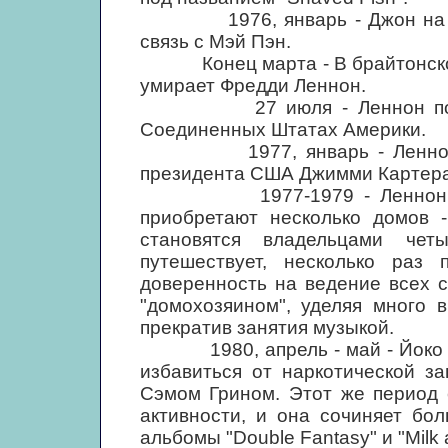
1976, январь - Джон на неп
связь с Мэй Пэн.
Конец марта - В брайтонском 
умирает Фредди Леннон.
27 июля - Леннон получает
Соединенных Штатах Америки.
1977, январь - Ленноны пр
президента США Джимми Картера
1977-1979 - Ленноны поку
приобретают несколько домов -
становятся владельцами че
путешествует, несколько раз
доверенность на ведение всех 
"домохозяином", уделяя много 
прекратив занятия музыкой.
1980, апрель - май - Йоко про
избавиться от наркотической з
Сэмом Грином. Этот же период 
активности, и она сочиняет бо
альбомы "Double Fantasy" и "Milk 