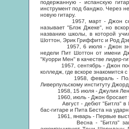
подержанную - испанскую гитар
инструмент под банджо. Через н
новую гитару.
1957, март - Джон собирае
называет "Блэк Джеке", но вско
названию школы, в которой учи
Шоттон, Эрик Гриффитс и Род Дэ
1957, 6 июля - Джон знаком
недели Пит Шоттон от имени Дж
"Куорри Мен" в качестве лидер-ги
1957, сентябрь - Джон посту
колледж, где вскоре знакомится 
1958, февраль - Пол приво
Ливерпульскому институту Джорд
1958, 15 июля - Джулия Ленно
1960, июль - Джон бросает уч
Август - дебют "Битлз" в Га
бас-гитаре и Пита Беста на ударн
1961, январь - Первые выступл
Весна - "Битлз" записыва
аккомпанируют Тони Шеридану. 