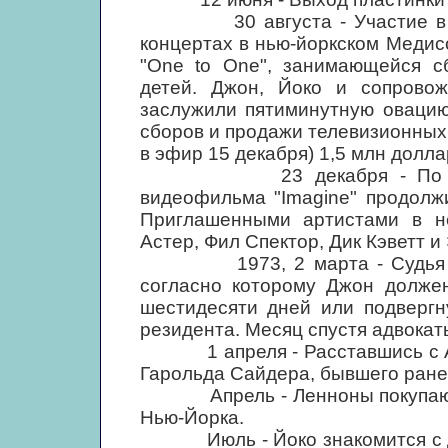
30 августа - Участие в дне
концертах в нью-йоркском Медис
"One to One", занимающейся с
детей. Джон, Йоко и сопрово
заслужили пятиминутную овацию
сборов и продажи телевизионных
в эфир 15 декабря) 1,5 млн долла
23 декабря - По телевид
видеофильма "Imagine" продолж
Приглашенными артистами в н
Астер, Фил Спектор, Дик Кэветт и
1973, 2 марта - Судья Айр
согласно которому Джон долже
шестидесяти дней или подвергн
резидента. Месяц спустя адвока
1 апреля - Расставшись с Ал
Гарольда Сайдера, бывшего ране
Апрель - Ленноны покупают к
Нью-Йорка.
Июль - Йоко знакомится с Дэв