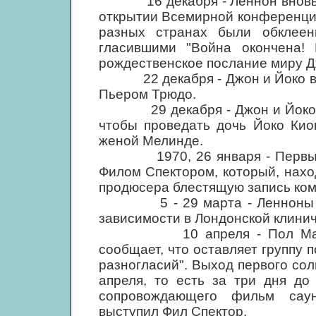
16 декабря - Леннон вновь пр
открытии Всемирной конференци
разных странах были обклеен
гласившими "Война окончена! 
рождественское послание миру Д
22 декабря - Джон и Йоко вст
Пьером Трюдо.
29 декабря - Джон и Йоко отп
чтобы проведать дочь Йоко Кио
женой Мелинде.
1970, 26 января - Первый о
Филом Спектором, который, нахо
продюсера блестящую запись комп
5 - 29 марта - Ленноны прох
зависимости в Лондонской клини
10 апреля - Пол Маккартн
сообщает, что оставляет группу 
разногласий". Выход первого со
апреля, то есть за три дня до
сопровождающего фильм саунд
выступил Фил Спектор.