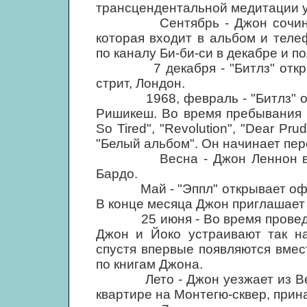
трансцендентальной медитации 
Сентябрь - Джон сочиняет з
которая входит в альбом и телеф
по каналу Би-би-си в декабре и п
7 декабря - "Битлз" открываю
стрит, Лондон.
1968, февраль - "Битлз" отпр
Ришикеш. Во время пребывания в
So Tired", "Revolution", "Dear Pr
"Белый альбом". Он начинает пер
Весна - Джон Леннон встреч
Бардо.
Май - "Эппл" открывает офици
В конце месяца Джон приглашает 
25 июня - Во время проведен
Джон и Йоко устраивают так н
спустя впервые появляются вмес
по книгам Джона.
Лето - Джон уезжает из Вейбр
квартире на Монтегю-сквер, при