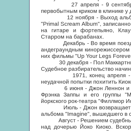
27 апреля - 9 сентября - 
первобытным криком в клинике у 
12 ноября - Выход альбома "
"Primal Scream Album", записан
на гитаре и фортепьяно, Кла
Старром на барабанах.
Декабрь - Во время поездки 
андеграундным кинорежиссером 
них фильмы "Up Your Legs Forever"
30 декабря - Пол Маккартни по
Судебное разбирательство начина
1971, конец апреля - Арес
неудачной попытки похитить Киок
6 июня - Джон Леннон и Йок
Фрэнка Заппы и его группы "
йоркского рок-театра "Филлмор Ис
Июль - Джон возвращается в 
альбома "Imagine", вышедшего в 
Август - Решением судебных о
над дочерью Йоко Киоко. Вскор