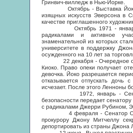
Гринвич-вилледж в Нью-Йорке.
Октябрь - Выставка Йоко по
изящных искусств Эверсона в С
качестве приглашенного художник
Октябрь 1971 - январь 19
радикалами и активное уча
знаменательной из которых стал
университете в поддержку Джон
осужденного на 10 лет за торгов
22 декабря - Очередное суде
Киоко. Право опеки получает от
девочка. Йоко разрешается пери
отказывается отпускать дочь 
исчезает. После этого Ленноны бо
1972, январь - Сенатски
безопасности передает сенатору
с радикалами Джерри Рубином, 
4 февраля - Сенатор Сторм
прокурору Джону Митчеллу секр
депортировать из страны Джона 
12 июня - Выход пластинки "So