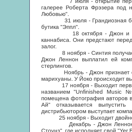
7 июля - открытие первой 
галерее Роберта Фрэзера под н
Любовью".
31 июля - Грандиозная беспл
бутика "Эппл".
18 октября - Джон и Йоко 
каннабиса. Они предстают перед
залог.
8 ноября - Синтия получает 
Джон Леннон выплатил ей ком
стерлингов.
Ноябрь - Джон признает себ
марихуаны. У Йоко происходит в
17 ноября - Выходит первый 
названием "Unfinished Music №
помещена фотография авторов в
Ай" отказывается выпустить
дистрибьютором выступает компа
25 ноября - Выходит двойной 
Декабрь - Джон Леннон при
Стоунз", где исполняет свой "Yer