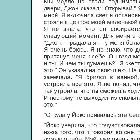
Мы медленно стали подниматьс
двери, Джон сказал: "Открывай."
мной. Я включила свет и останов
стояли в центре моей маленькой к
Я не знала, что он собираетс
следующий момент. Для меня это
"Джон, – рыдала я, – у меня был
Я очень боюсь. Я не знаю, что де
притянул меня к себе. Он взял мен
и ты. И чем ты думаешь?" Я скеп
это." Он указал на свою шею. На 
замечала. "Я брился в ванной,
устроила все это. Я не понял, чт
так утроила, что ты сможешь ходи
И поэтому не выходил из спальни
это."
"Откуда у Йоко появилась эта бе
"Йоко уверяла, что почувствовал
из-за того, что я говорил во сне,
думаю о тебе, Мэй, уже очень дав