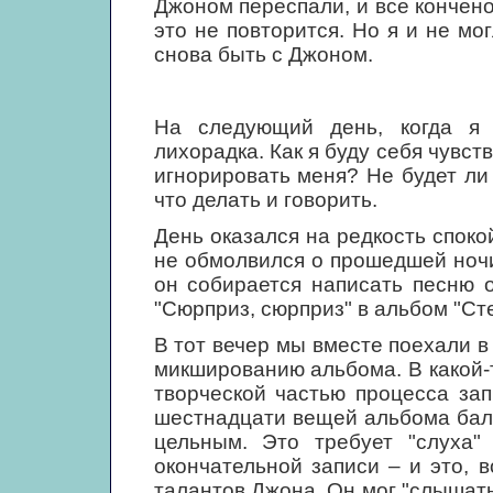
Джоном переспали, и все кончено"
это не повторится. Но я и не мог
снова быть с Джоном.
На следующий день, когда я 
лихорадка. Как я буду себя чувст
игнорировать меня? Не будет ли
что делать и говорить.
День оказался на редкость споко
не обмолвился о прошедшей ночи
он собирается написать песню 
"Сюрприз, сюрприз" в альбом "Ст
В тот вечер мы вместе поехали в
микшированию альбома. В какой-
творческой частью процесса за
шестнадцати вещей альбома бала
цельным. Это требует "слуха" 
окончательной записи – и это,
талантов Джона. Он мог "слышать