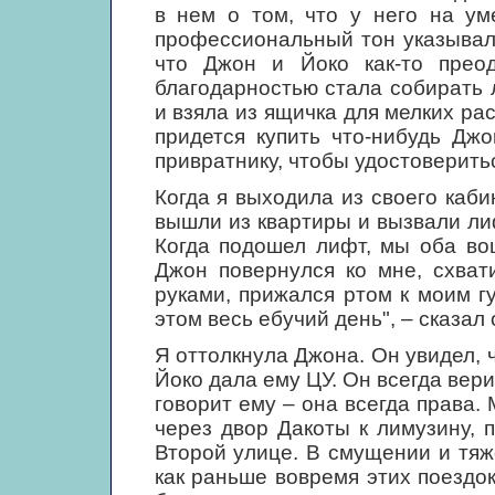
в нем о том, что у него на ум
профессиональный тон указывал 
что Джон и Йоко как-то прео
благодарностью стала собирать 
и взяла из ящичка для мелких ра
придется купить что-нибудь Дж
привратнику, чтобы удостоверитьс
Когда я выходила из своего каб
вышли из квартиры и вызвали лиф
Когда подошел лифт, мы оба вош
Джон повернулся ко мне, схват
руками, прижался ртом к моим г
этом весь ебучий день", – сказал 
Я оттолкнула Джона. Он увидел, ч
Йоко дала ему ЦУ. Он всегда верил
говорит ему – она всегда права
через двор Дакоты к лимузину,
Второй улице. В смущении и тяж
как раньше вовремя этих поездо