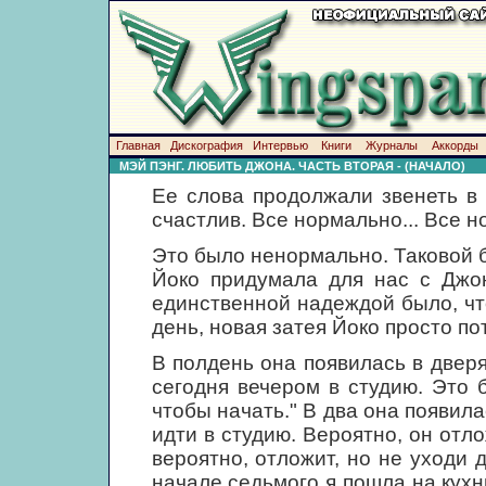
Главная
Дискография
Интервью
Книги
Журналы
Аккорды
МЭЙ ПЭНГ. ЛЮБИТЬ ДЖОНА. ЧАСТЬ ВТОРАЯ - (НАЧАЛО)
Ее слова продолжали звенеть в 
счастлив. Все нормально... Все н
Это было ненормально. Таковой б
Йоко придумала для нас с Джон
единственной надеждой было, что
день, новая затея Йоко просто по
В полдень она появилась в двер
сегодня вечером в студию. Это
чтобы начать." В два она появила
идти в студию. Вероятно, он отло
вероятно, отложит, но не уходи 
начале седьмого я пошла на кухн