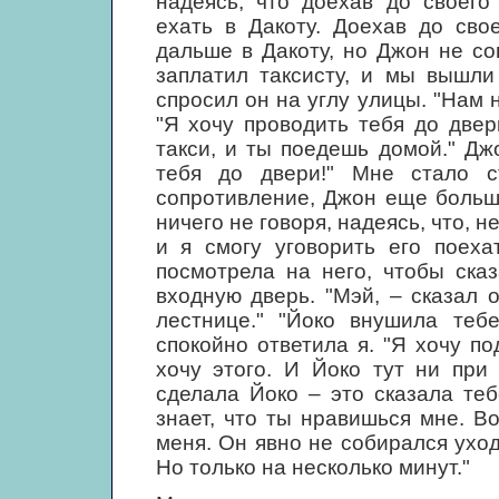
надеясь, что доехав до своего
ехать в Дакоту. Доехав до сво
дальше в Дакоту, но Джон не со
заплатил таксисту, и мы вышли
спросил он на углу улицы. "Нам н
"Я хочу проводить тебя до двер
такси, и ты поедешь домой." Дж
тебя до двери!" Мне стало с
сопротивление, Джон еще больш
ничего не говоря, надеясь, что, н
и я смогу уговорить его поеха
посмотрела на него, чтобы ска
входную дверь. "Мэй, – сказал 
лестнице." "Йоко внушила тебе
спокойно ответила я. "Я хочу по
хочу этого. И Йоко тут ни при
сделала Йоко – это сказала те
знает, что ты нравишься мне. В
меня. Он явно не собирался уходи
Но только на несколько минут."