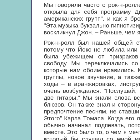
Мы говорили часто о рок-н-ролле
открыла для себя программу Ди
американских групп", и как я бр
"Эта музыка буквально гипнотизир
воскликнул Джон. – Раньше, чем я
Рок-н-ролл был нашей общей с
потому что Йоко не любила или 
была убежищем от призраков 
свободу. Мы переключались со
которые нам обоим нравились. 
группы, новое звучание, а так
ходы – в аранжировках, инстру
очень возбуждался. "Послушай,
две гитары." Мы знали слова вс
блюзов. Он также знал и сторону
предпочтение песням, не ставши
Этого" Карла Томаса. Когда его
обычно начинал подпевать, пото
вместе. Это было то, о чем я ме
который бы слушал со мной му