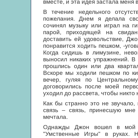
вместе, и эта идея застала меня 
В течение недельного отсутс
пожелания. Днем я делала сво
сочинял музыку или играл на г
парой, приходящей на свида
доставить ей удовольствие, Дж
понравится ходить пешком, -угов
Когда сидишь в лимузине, нево
выносил никаких упражнений. В 
прошлись один или два квартал
Вскоре мы ходили пешком по ки
вечер, гуляя по Центрально
договорились после моей перво
уходил до рассвета, чтобы никто 
Как бы странно это не звучало
связь – связь, принесшую мне
мечтала.
Однажды Джон вошел в мой 
"Умственные Игры" в руках. 