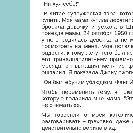
"Ни хуя себе!"
"В Китае супружеская пара, кото
купить. Моя мама купила десятил
бросила девочку и уехала в Шт
приезда мамы, 24 октября 1950 го
у него родилась девочка, а не 
посмотреть на меня. Мое появл
радости, к тому же у него был к
его тринадцатилетнему приемно
месяца, он вытащил меня из кр
ошпарил. Я показала Джону ожоги 
"Он был ебучим ублюдком, Фанг Й
Чтобы переменить тему, я пока
которую подарила мне мама. "Эт
не снимать ее."
Мы говорили о моей католиче
разговаривать – греховно, даже 
действительно верила в ад.