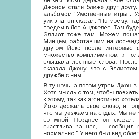
легким. Йоко держала свое сло
Джоном стали ближе друг другу.
альбомом "Умственные игры". У
уик-энд, он сказал: "По-моему, н
поедем в Лос-Анджелес. Там буде
Эллиот тоже там. Можем пошат
Минцем, работавшим на лос-анд
другом Йоко после интервью с
множество комплиментов, и пол
слышала лестные слова. После 
сказала Джону, что с Эллиотом
дружбе с ним.
В ту ночь, а потом утром Джон в
Хотя мысль о том, чтобы поехать
к этому, так как эгоистично хоте
Йоко держала свое слово, я по
что мы уезжаем на отдых. Мы не 
со мной. Позднее он сказал, 
счастлива за нас, – сообщил 
нормально." У него был вид облег