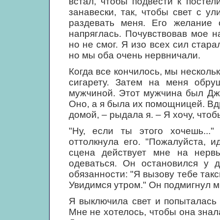
встал, чтобы подвести к постел
занавески, так, чтобы свет с у
раздевать меня. Его желание 
напряглась. Почувствовав мое н
но не смог. Я изо всех сил стар
но мы оба очень нервничали.
Когда все кончилось, мы несколь
сигарету. Затем на меня обру
мужчиной. Этот мужчина был Дж
Оно, а я была их помощницей. Вд
домой, – рыдала я. – Я хочу, что
"Ну, если ты этого хочешь...
оттолкнула его. "Пожалуйста, и
сцена действует мне на нервы
одеваться. Он остановился у д
обязанности: "Я вызову тебе такс
Увидимся утром." Он подмигнул м
Я выключила свет и попыталась 
Мне не хотелось, чтобы она знал