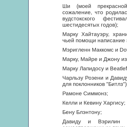
Ши (моей прекрасной
сожаление, что родилас
вудстокского фести
шестидесятых годов);
Марку Хайтауэру, хран
чьей помощи написание 
Мэригленн Маккомс и Dowl
Марку, Майре и Джону из
Марку Лапидосу и Beatlef
Чарльзу Розени и Давид
для поклонников "Битлз")
Рамоне Симмонз;
Келли и Кевину Харгису;
Бену Блэнтону;
Давиду и Вэрилин 