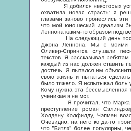
Я добился некоторых успехов
охватила новая страсть: я реш
глазами заново пронеслись эти
что мой юношеский идеализм б
Леннона каким-то образом подтве
На следующий день после уб
Джона Леннона. Мы с моими 
Оливер-Спрингса слушали пес
текстов. Я рассказывал ребятам 
каждый из нас должен ставить п
достичь. Я пытался им объяснит
свою жизнь и пытаться сделать
было тяжело. Я испытывал боль у
Кому нужна эта бессмысленная т
ученикам я не мог.
Я прочитал, что Марка Чэпм
преступление роман Сэлиндже
Холдену Колфилду, Чэпмен возо
Очевидно, на него когда-то про
что "Битлз" более популярны, че