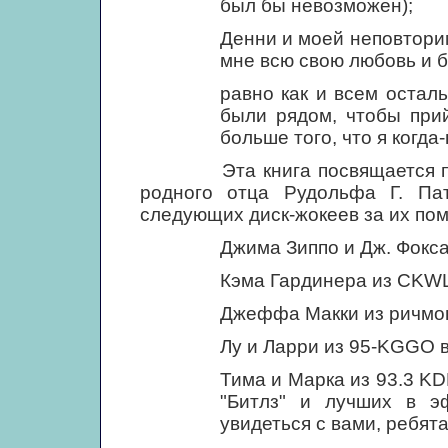
был бы невозможен);
Денни и моей неповтори
мне всю свою любовь и 
равно как и всем остал
были рядом, чтобы при
больше того, что я когда
Эта книга посвящается памя
родного отца Рудольфа Г. Пат
следующих диск-жокеев за их пом
Джима Зиппо и Дж. Фокса
Кэма Гардинера из CKWL
Джеффа Макки из ричмон
Лу и Ларри из 95-KGGO 
Тима и Марка из 93.3 K
"Битлз" и лучших в эф
увидеться с вами, ребята!