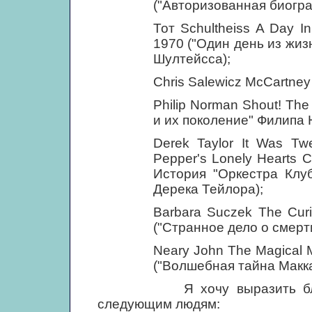
("Авторизованная биогра
Тот Schultheiss A Day I
1970 ("Один день из жиз
Шултейсса);
Chris Salewicz McCartney
Philip Norman Shout! The 
и их поколение" Филипа 
Derek Taylor It Was Tw
Pepper's Lonely Hearts 
История "Оркестра Клу
Дерека Тейлора);
Barbara Suczek The Curi
("Странное дело о смерт
Neary John The Magical M
("Волшебная тайна Макк
Я хочу выразить благода
следующим людям: