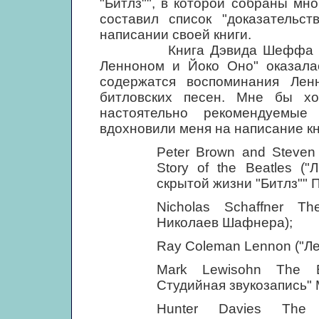
"Битлз"", в которой собраны мн
составил список "доказательст
написании своей книги.
Книга Дэвида Шеффа "Инте
Ленноном и Йоко Оно" оказалас
содержатся воспоминания Лен
битловских песен. Мне бы хо
настоятельно рекомендуемы
вдохновили меня на написание кн
Peter Brown and Steven
Story of the Beatles (
скрытой жизни "Битлз"" 
Nicholas Schaffner Th
Николаев Шафнера);
Ray Coleman Lennon ("Ле
Mark Lewisohn The Be
Студийная звукозапись" 
Hunter Davies The B