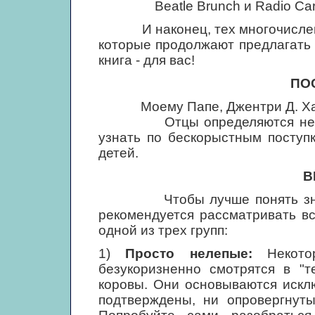
Beatle Brunch и Radio C
И наконец, тех многочисленны
которые продолжают предлагать 
книга - для вас!
ПО
Моему Папе, Джентри Д. Ха
Отцы определяются не прос
узнать по бескорыстным поступ
детей.
В
Чтобы лучше понять значен
рекомендуется рассматривать вс
одной из трех групп:
1)
Просто нелепые:
Некотор
безукоризненно смотрятся в "т
коровы. Они основываются искл
подтверждены, ни опровергнуты