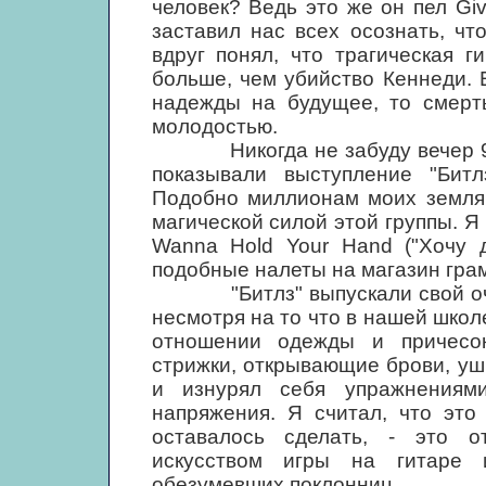
человек? Ведь это же он пел Gi
заставил нас всех осознать, чт
вдруг понял, что трагическая 
больше, чем убийство Кеннеди.
надежды на будущее, то смерт
молодостью.
Никогда не забуду вечер 9 фе
показывали выступление "Бит
Подобно миллионам моих земляк
магической силой этой группы. Я 
Wanna Hold Your Hand ("Хочу д
подобные налеты на магазин грам
"Битлз" выпускали свой очере
несмотря на то что в нашей школ
отношении одежды и причесок
стрижки, открывающие брови, уши
и изнурял себя упражнениям
напряжения. Я считал, что это
оставалось сделать, - это о
искусством игры на гитаре 
обезумевших поклонниц.