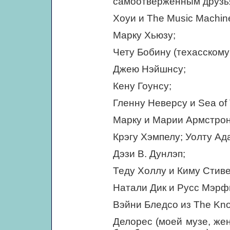
самоотверженным друзь
Хоуи и The Music Machin
Марку Хьюзу;
Чету Бобину (техасскому
Джею Нэйшнсу;
Кену Гоунсу;
Гленну Неверсу и Sea of 
Марку и Марии Армстронг
Крэгу Хэмпелу; Уолту Ад
Дэзи В. Дунлэп;
Теду Холлу и Киму Стиве
Натали Дик и Русс Мэрф
Вэйни Бледсо из The Knoc
Делорес (моей музе, жен