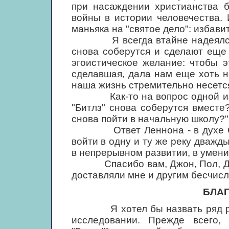
при насаждении христианства б
войны в истории человечества.
маньяка на "святое дело": избави
Я всегда втайне надеялся, ч
снова соберутся и сделают еще 
эгоистическое желание: чтобы э
сделавшая, дала нам еще хоть н
наша жизнь стремительно несется
Как-то на вопрос одной из по
"Битлз" снова соберутся вместе?
снова пойти в начальную школу?"
Ответ Леннона - в духе Сокр
войти в одну и ту же реку дважд
в непрерывном развитии, в умени
Спасибо вам, Джон, Пол, Джорд
доставляли мне и другим бесчис
БЛА
Я хотел бы назвать ряд рабо
исследовании. Прежде всего,