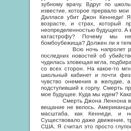
зубному врачу. Вдруг по школ
известие, которое прервало мои
Далласе убит Джон Кеннеди! Я
возрасте, и страх, который 
неопределенностью будущего. А 
катастрофу? Почему мы не 
бомбоубежища? Должен ли я тепе
Всю ночь напролет радиос
последних новостей об убийств
чудилась зловещая мгла, подбир
со всех сторон. На какое-то мг
школьный кабинет и почти физ
чувство онемения в желудке, 
подступивший к горлу. Смерть п
мое будущее. Куда мы идем? Кака
Смерть Джона Леннона воспр
вещание не велось. Американцы
масштаба, как Кеннеди, и н
Существовало даже движение, т
США. Я считал это просто глупо