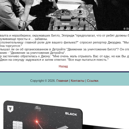
а и неразберихи, окружавших Битлз, Эппридж "предполагал, что от ребят должны б
руживающе просты и ... забавны.
тельницу главной роли для вашего фильма?" спросил репортер Джорджа. "Мы 
Она торгуется."
 ли он об организованном в Детройте "Движении за уничтожение Битлз"? Он отв
нию - "Движение за уничтожение Детройта".
енчиво обратилась к Джону: "Мне очень жаль отрывать Вас от еды, но как Вы ду
 Джон на секунду задумался и затем ответил: "Все еще пытаться поесть."
Назад
Copyright © 2026.
Главная
|
Контакты
|
Ссылки
.