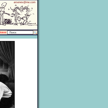
arsenev@me.com
Новое