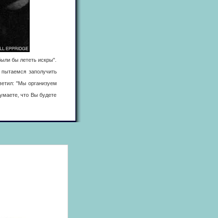
ыли бы лететь искры".
пытаемся заполучить
етил: "Мы организуем
маете, что Вы будете