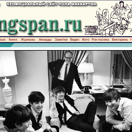
вью
Книги
Журналы
Аккорды
Заметки
Видео
Фото
Рок-посевы
Викторина