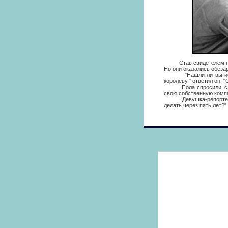
Став свидетелем гвалт
Но они оказались обеза
"Нашли ли вы исполни
королеву," ответил он. "
Пола спросили, слышал
свою собственную компа
Девушка-репортер заст
делать через пять лет?"