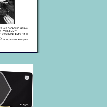
инс и особенно Элвис
им нужны мы?"
и рокерами: Вера Линн
.
й программе, которая