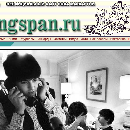
вью
Книги
Журналы
Аккорды
Заметки
Видео
Фото
Рок-посевы
Викторина