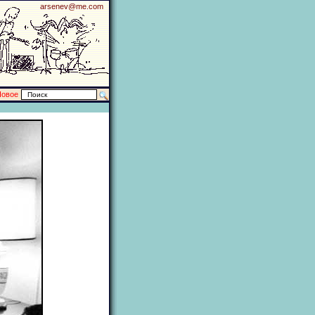
arsenev@me.com
Новое