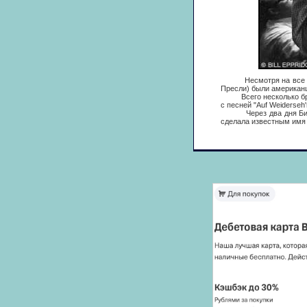
Несмотря на все их ду
Пресли) были американц
Всего несколько брита
с песней "Auf Weiderseh'
Через два дня Битлз д
сделала известным имя 