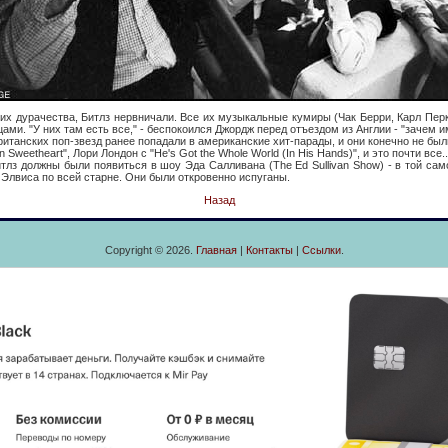
рачества, Битлз нервничали. Все их музыкальные кумиры (Чак Берри, Карл Перк
ами. "У них там есть все," - беспокоился Джордж перед отъездом из Англии - "зачем 
нских поп-звезд ранее попадали в американские хит-парады, и они конечно не был
n Sweetheart", Лори Лондон с "He's Got the Whole World (In His Hands)", и это почти все..
олжны были появиться в шоу Эда Салливана (The Ed Sullivan Show) - в той само
Элвиса по всей старне. Они были откровенно испуганы.
Назад
Copyright © 2026.
Главная
|
Контакты
|
Ссылки
.