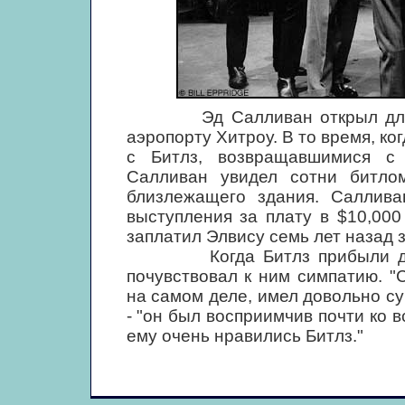
Эд Салливан открыл для се
аэропорту Хитроу. В то время, ко
с Битлз, возвращавшимися с
Салливан увидел сотни битло
близлежащего здания. Саллива
выступления за плату в $10,000 
заплатил Элвису семь лет назад 
Когда Битлз прибыли для р
почувствовал к ним симпатию. "
на самом деле, имел довольно су
- "он был восприимчив почти ко в
ему очень нравились Битлз."